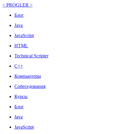
< PROGLER >
Блог
Java
JavaScript
HTML
Technical Scripter
C++
Компьютеры
Собеседования
Курсы
Блог
Java
JavaScript