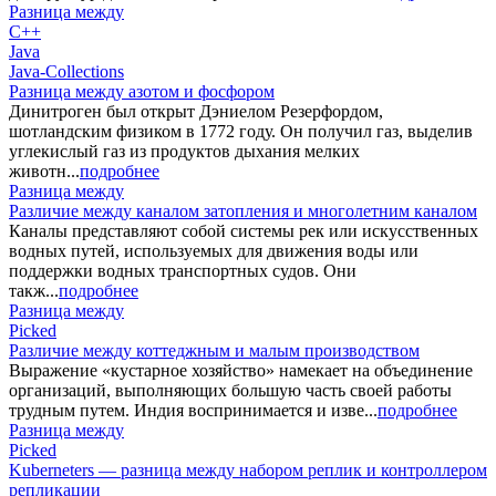
Разница между
C++
Java
Java-Collections
Разница между азотом и фосфором
Динитроген был открыт Дэниелом Резерфордом,
шотландским физиком в 1772 году. Он получил газ, выделив
углекислый газ из продуктов дыхания мелких
животн...
подробнее
Разница между
Различие между каналом затопления и многолетним каналом
Каналы представляют собой системы рек или искусственных
водных путей, используемых для движения воды или
поддержки водных транспортных судов. Они
такж...
подробнее
Разница между
Picked
Различие между коттеджным и малым производством
Выражение «кустарное хозяйство» намекает на объединение
организаций, выполняющих большую часть своей работы
трудным путем. Индия воспринимается и изве...
подробнее
Разница между
Picked
Kuberneters — разница между набором реплик и контроллером
репликации