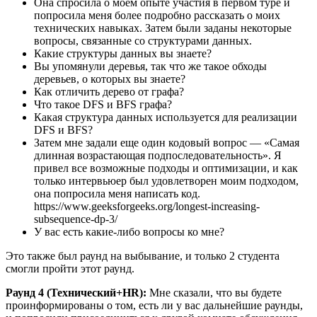
Она спросила о моем опыте участия в первом туре и
попросила меня более подробно рассказать о моих
технических навыках. Затем были заданы некоторые
вопросы, связанные со структурами данных.
Какие структуры данных вы знаете?
Вы упомянули деревья, так что же такое обходы
деревьев, о которых вы знаете?
Как отличить дерево от графа?
Что такое DFS и BFS графа?
Какая структура данных используется для реализации
DFS и BFS?
Затем мне задали еще один кодовый вопрос — «Самая
длинная возрастающая подпоследовательность». Я
привел все возможные подходы и оптимизации, и как
только интервьюер был удовлетворен моим подходом,
она попросила меня написать код.
https://www.geeksforgeeks.org/longest-increasing-
subsequence-dp-3/
У вас есть какие-либо вопросы ко мне?
Это также был раунд на выбывание, и только 2 студента
смогли пройти этот раунд.
Раунд 4 (Технический+HR):
Мне сказали, что вы будете
проинформированы о том, есть ли у вас дальнейшие раунды,