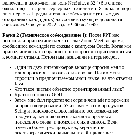
включены в шорт-лист на роль NetSuite, а 32 (+6 в списке
ожидания) — на роль серверных технологий. Я попал в шорт-
лист первого. Предварительное обсуждение (только для
отобранных кандидатов) на соответствующие должности
состоялось 9 августа 2022 года с 9:00 до 10:00.
Раунд 2 (Техническое собеседование-I):
После PPT нас
попросили присоединиться к ссылке Zoom Meet во время,
сообщенное командой по связям с кампусом Oracle. Когда мы
присоединились к собранию, нас попросили присоединиться
к комнате отдыха. Потом нам назначили интервьюеров.
Один из двух интервьюеров вкратце спросил меня о
моих проектах, а также о стажировке. Потом меня
спросили о предпочитаемом мной языке, на что ответил
Java.
Что такое чистый объектно-ориентированный язык?
Кратко о столпах ООП.
Затем мне был представлен ограниченный по времени
вопрос о кодировании. Учитывая массив продуктов
String и поисковое слово, найдите все возможные
продукты, начинающиеся с каждого префикса
поискового слова, и поместите их в список. Если
имеется более трех продуктов, верните три
лексикографически наименьших. Я привел все