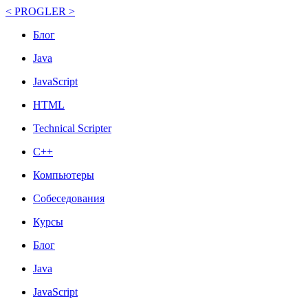
< PROGLER >
Блог
Java
JavaScript
HTML
Technical Scripter
C++
Компьютеры
Собеседования
Курсы
Блог
Java
JavaScript