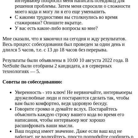
интервьюер попросил меня написать псевдокод для
решения проблемы. Затем меня спросили о сложности
моего кода и могу ли я его еще уменьшить.
С какими трудностями вы столкнулись во время
стажировки? Опишите вкратце.
У вас есть какие-либо вопросы ко мне?
Мне сказали, что я закончил на сегодня и жду результатов.
Весь процесс собеседования был проведен за один день и
длился 5 часов, т.е. с 13 до 18 часов без перерыва.
Результаты были объявлены в 10:00 10 августа 2022 года. В
NetSuite были отобраны 2 кандидата, а в серверных
технологиях — 5.
Советы по собеседованию:
Уверенность - это ключ! Не нервничайте, интервьюеры
дружелюбные люди и постараются сделать так, чтобы
вам было комфортно, ведя здоровую беседу.
Говорите громко и думайте вслух. Постарайтесь
объяснить каждую строку вашего кода во время его
написания, чтобы интервьюер мог хорошо
расшифровать ваши мысли.
Ваш подход имеет значение. Даже если ваш код не
работает, не волнуйтесь, просто попробуйте сообщить о