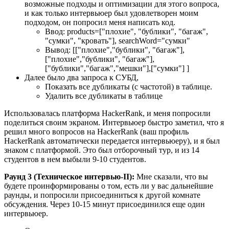
возможные подходы и оптимизации для этого вопроса,
и как только интервьюер был удовлетворен моим
подходом, он попросил меня написать код.
Ввод: products=["плохие", "бублики", "багаж",
"сумки", "кровать"], searchWord="сумки"
Вывод: [["плохие","бублики", "багаж"],
["плохие","бублики", "багаж"],
["бублики","багаж","мешки"],["сумки"] ]
Далее было два запроса к СУБД,
Показать все дубликаты (с частотой) в таблице.
Удалить все дубликаты в таблице
Использовалась платформа HackerRank, и меня попросили
поделиться своим экраном. Интервьюер быстро заметил, что я
решил много вопросов на HackerRank (ваш профиль
HackerRank автоматически передается интервьюеру), и я был
знаком с платформой. Это был отборочный тур, и из 14
студентов в нем выбыли 9-10 студентов.
Раунд 3 (Техническое интервью-II):
Мне сказали, что вы
будете проинформированы о том, есть ли у вас дальнейшие
раунды, и попросили присоединиться к другой комнате
обсуждения. Через 10-15 минут присоединился еще один
интервьюер.