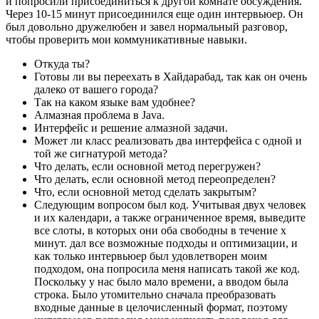
и попросили присоединиться к другой комнате обсуждения.
Через 10-15 минут присоединился еще один интервьюер. Он
был довольно дружелюбен и завел нормальный разговор,
чтобы проверить мои коммуникативные навыки.
Откуда ты?
Готовы ли вы переехать в Хайдарабад, так как он очень
далеко от вашего города?
Так на каком языке вам удобнее?
Алмазная проблема в Java.
Интерфейс и решение алмазной задачи.
Может ли класс реализовать два интерфейса с одной и
той же сигнатурой метода?
Что делать, если основной метод перегружен?
Что делать, если основной метод переопределен?
Что, если основной метод сделать закрытым?
Следующим вопросом был код. Учитывая двух человек
и их календари, а также ограниченное время, выведите
все слоты, в которых они оба свободны в течение x
минут. дал все возможные подходы и оптимизации, и
как только интервьюер был удовлетворен моим
подходом, она попросила меня написать такой же код.
Поскольку у нас было мало времени, а вводом была
строка. Было утомительно сначала преобразовать
входные данные в целочисленный формат, поэтому