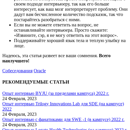
своем подходе интервьюеру, так как его больше
интересует, как ваш мозг интерпретирует проблему. Они
дадут вам бесчисленное количество подсказок, так что
постарайтесь разобраться с ними.
Если вы не можете ответить на вопрос, не
останавливайте интервьюера. Просто скажите:
«Извините, сэр, я не могу ответить на этот вопрос».
Поддерживайте хороший язык тела и теплую улыбку на
лице.
Надеюсь, эта статья развеет все ваши сомнения.
Всего
наилучшего!
Собеседования
Oracle
РЕКОМЕНДУЕМЫЕ СТАТЬИ
Опыт интервью BYJU (за пределами кампуса) 2022 г.
24 Февраля, 2023
Опыт интервью Trilogy Innovations Lab для SDE (на кампусе)
2022
24 Февраля, 2023
Опыт интервью с фанатиками для SWE -1 (в кампусе) 2022 г.
24 Февраля, 2023
Опыт интервью Legato Health Technologies (на кампусе) 2022 г.