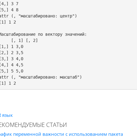
[4,] 3 7

[5,] 4 8

attr (, "масштабировано: центр")

[1] 1 2

Масштабирование по вектору значений:

     [, 1] [, 2]

[1,] 1 3,0

[2,] 2 3,5

[3,] 3 4,0

[4,] 4 4,5

[5,] 5 5,0

attr (, "масштабировано: масштаб")

R язык
ЕКОМЕНДУЕМЫЕ СТАТЬИ
рафик переменной важности с использованием пакета