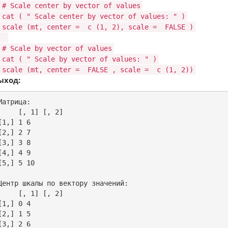
# Scale center by vector of values
cat
(
" Scale center by vector of values: "
)
scale
(mt, center =
c
(1, 2), scale =
FALSE
)
# Scale by vector of values
cat
(
" Scale by vector of values: "
)
scale
(mt, center =
FALSE
, scale =
c
(1, 2))
ыход:
Матрица:

     [, 1] [, 2]

[1,] 1 6

[2,] 2 7

[3,] 3 8

[4,] 4 9

[5,] 5 10

Центр шкалы по вектору значений:

     [, 1] [, 2]

[1,] 0 4

[2,] 1 5

[3,] 2 6
