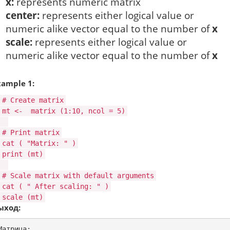
x:
represents numeric matrix
center:
represents either logical value or
numeric alike vector equal to the number of
x
scale:
represents either logical value or
numeric alike vector equal to the number of
x
xample 1:
# Create matrix
mt <-
matrix
(1:10, ncol = 5)
# Print matrix
cat
(
"Matrix: "
)
print
(mt)
# Scale matrix with default arguments
cat
(
" After scaling: "
)
scale
(mt)
ыход:
Матрица:
