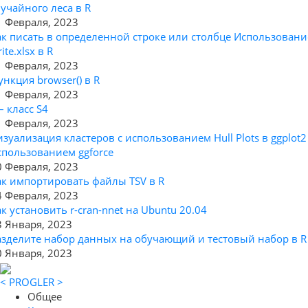
лучайного леса в R
1 Февраля, 2023
ак писать в определенной строке или столбце Использовани
ite.xlsx в R
1 Февраля, 2023
ункция browser() в R
1 Февраля, 2023
– класс S4
1 Февраля, 2023
изуализация кластеров с использованием Hull Plots в ggplot2
спользованием ggforce
0 Февраля, 2023
ак импортировать файлы TSV в R
4 Февраля, 2023
ак установить r-cran-nnet на Ubuntu 20.04
3 Января, 2023
азделите набор данных на обучающий и тестовый набор в R
0 Января, 2023
< PROGLER >
Общее