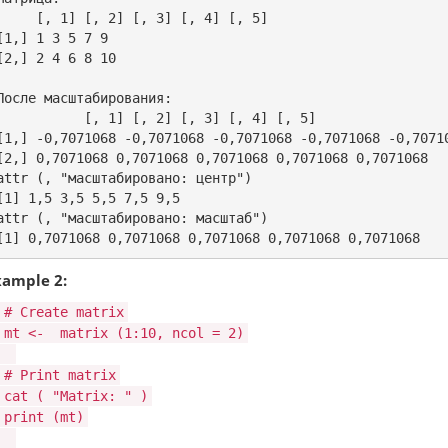
     [, 1] [, 2] [, 3] [, 4] [, 5]

[1,] 1 3 5 7 9

[2,] 2 4 6 8 10

После масштабирования:

           [, 1] [, 2] [, 3] [, 4] [, 5]

[1,] -0,7071068 -0,7071068 -0,7071068 -0,7071068 -0,70710
[2,] 0,7071068 0,7071068 0,7071068 0,7071068 0,7071068

attr (, "масштабировано: центр")

[1] 1,5 3,5 5,5 7,5 9,5

attr (, "масштабировано: масштаб")

xample 2:
# Create matrix
mt <-
matrix
(1:10, ncol = 2)
# Print matrix
cat
(
"Matrix: "
)
print
(mt)