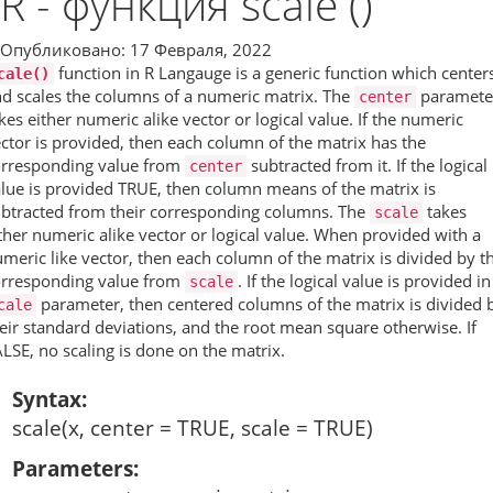
R - функция scale ()
Опубликовано: 17 Февраля, 2022
function in R Langauge is a generic function which center
cale()
d scales the columns of a numeric matrix. The
paramete
center
kes either numeric alike vector or logical value. If the numeric
ctor is provided, then each column of the matrix has the
orresponding value from
subtracted from it. If the logical
center
lue is provided TRUE, then column means of the matrix is
btracted from their corresponding columns. The
takes
scale
ther numeric alike vector or logical value. When provided with a
meric like vector, then each column of the matrix is divided by t
orresponding value from
. If the logical value is provided in
scale
parameter, then centered columns of the matrix is divided 
cale
eir standard deviations, and the root mean square otherwise. If
LSE, no scaling is done on the matrix.
Syntax:
scale(x, center = TRUE, scale = TRUE)
Parameters: