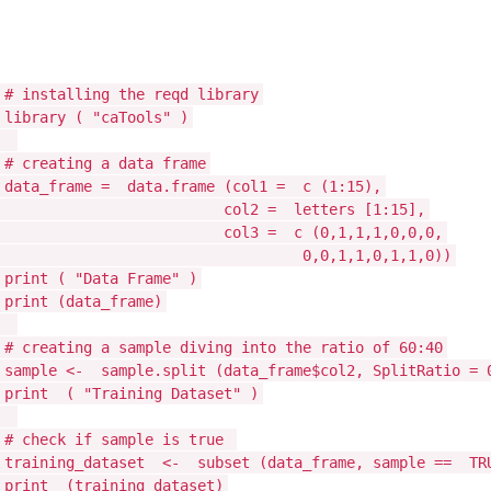
# installing the reqd library
library
(
"caTools"
)
# creating a data frame
data_frame =
data.frame
(col1 =
c
(1:15),
col2 =
letters
[1:15],
col3 =
c
(0,1,1,1,0,0,0,
0,0,1,1,0,1,1,0))
print
(
"Data Frame"
)
print
(data_frame)
# creating a sample diving into the ratio of 60:40
sample <-
sample.split
(data_frame$col2, SplitRatio = 
print
(
"Training Dataset"
)
# check if sample is true
training_dataset <-
subset
(data_frame, sample ==
TR
print
(training_dataset)