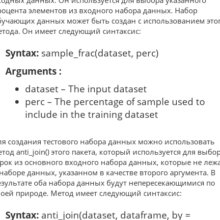
ходных данных. Он используется для выбора указанного
роцента элементов из входного набора данных. Набор
бучающих данных может быть создан с использованием это
етода. Он имеет следующий синтаксис:
Syntax:
sample_frac(dataset, perc)
Arguments :
dataset – The input dataset
perc – The percentage of sample used to
include in the training dataset
ля создания тестового набора данных можно использовать
етод anti_join() этого пакета, который используется для выбо
трок из основного входного набора данных, которые не леж
 наборе данных, указанном в качестве второго аргумента. В
езультате оба набора данных будут непересекающимися по
воей природе. Метод имеет следующий синтаксис:
Syntax:
anti_join(dataset, dataframe, by =