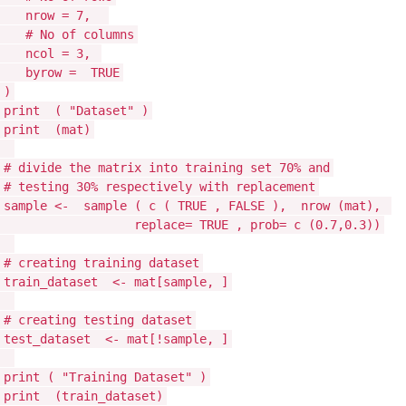
nrow = 7,
# No of columns
ncol = 3,
byrow =
TRUE
)
print
(
"Dataset"
)
print
(mat)
# divide the matrix into training set 70% and
# testing 30% respectively with replacement
sample <-
sample
(
c
(
TRUE
,
FALSE
),
nrow
(mat),
replace=
TRUE
, prob=
c
(0.7,0.3))
# creating training dataset
train_dataset <- mat[sample, ]
# creating testing dataset
test_dataset <- mat[!sample, ]
print
(
"Training Dataset"
)
print
(train_dataset)