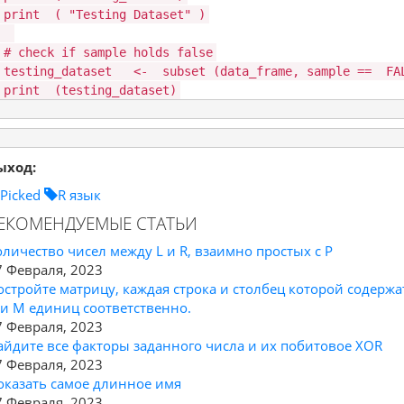
print
(
"Testing Dataset"
)
# check if sample holds false
testing_dataset <-
subset
(data_frame, sample ==
FA
print
(testing_dataset)
ыход:
Picked
R язык
ЕКОМЕНДУЕМЫЕ СТАТЬИ
оличество чисел между L и R, взаимно простых с P
7 Февраля, 2023
остройте матрицу, каждая строка и столбец которой содержа
 и M единиц соответственно.
7 Февраля, 2023
айдите все факторы заданного числа и их побитовое XOR
7 Февраля, 2023
оказать самое длинное имя
7 Февраля, 2023