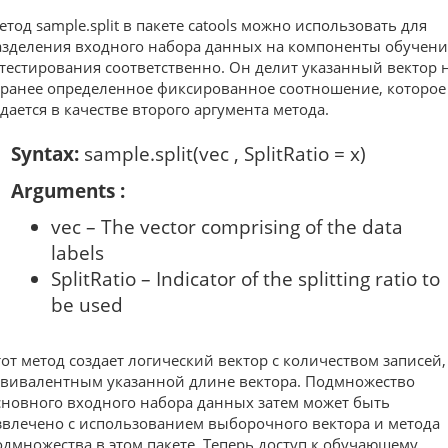
етод sample.split в пакете catools можно использовать для
азделения входного набора данных на компоненты обучени
 тестирования соответственно. Он делит указанный вектор 
аранее определенное фиксированное соотношение, которое
адается в качестве второго аргумента метода.
Syntax:
sample.split(vec , SplitRatio = x)
Arguments :
vec – The vector comprising of the data
labels
SplitRatio – Indicator of the splitting ratio to
be used
тот метод создает логический вектор с количеством записей,
квивалентным указанной длине вектора. Подмножество
сновного входного набора данных затем может быть
звлечено с использованием выборочного вектора и метода
одмножества в этом пакете. Теперь доступ к обучающему