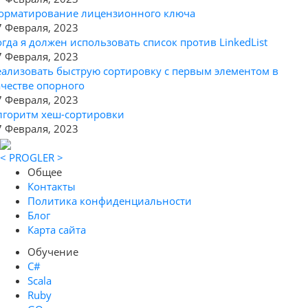
орматирование лицензионного ключа
7 Февраля, 2023
огда я должен использовать список против LinkedList
7 Февраля, 2023
еализовать быструю сортировку с первым элементом в
ачестве опорного
7 Февраля, 2023
лгоритм хеш-сортировки
7 Февраля, 2023
< PROGLER >
Общее
Контакты
Политика конфиденциальности
Блог
Карта сайта
Обучение
C#
Scala
Ruby