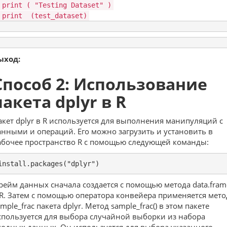
print
(
"Testing Dataset"
)
print
(test_dataset)
ыход:
Способ 2: Использование
пакета dplyr в R
акет dplyr в R используется для выполнения манипуляций с
анными и операций. Его можно загрузить и установить в
абочее пространство R с помощью следующей команды:
install.packages("dplyr")
рейм данных сначала создается с помощью метода data.fram
 R. Затем с помощью оператора конвейера применяется мето
mple_frac пакета dplyr. Метод sample_frac() в этом пакете
спользуется для выбора случайной выборки из набора