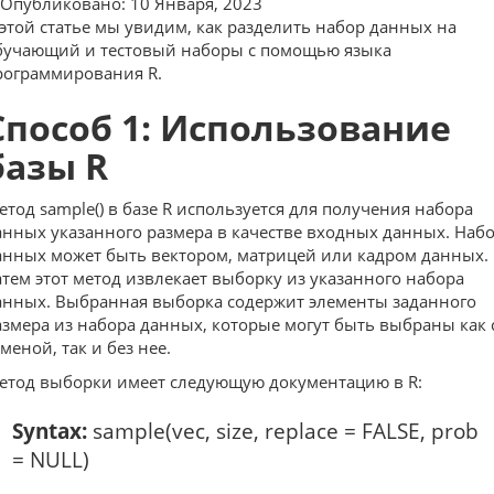
Опубликовано: 10 Января, 2023
 этой статье мы увидим, как разделить набор данных на
бучающий и тестовый наборы с помощью языка
рограммирования R.
Способ 1: Использование
базы R
етод sample() в базе R используется для получения набора
анных указанного размера в качестве входных данных. Наб
анных может быть вектором, матрицей или кадром данных.
атем этот метод извлекает выборку из указанного набора
анных. Выбранная выборка содержит элементы заданного
азмера из набора данных, которые могут быть выбраны как 
меной, так и без нее.
етод выборки имеет следующую документацию в R:
Syntax:
sample(vec, size, replace = FALSE, prob
= NULL)