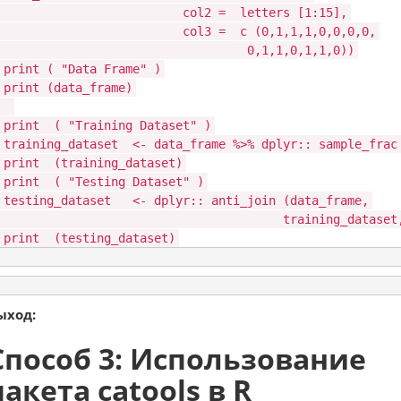
col2 =
letters
[1:15],
col3 =
c
(0,1,1,1,0,0,0,0,
0,1,1,0,1,1,0))
print
(
"Data Frame"
)
print
(data_frame)
print
(
"Training Dataset"
)
training_dataset <- data_frame %>% dplyr::
sample_frac
print
(training_dataset)
print
(
"Testing Dataset"
)
testing_dataset <- dplyr::
anti_join
(data_frame,
training_datase
print
(testing_dataset)
ыход:
Способ 3: Использование
пакета catools в R