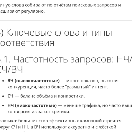
инус-слова собирают по отчётам поисковых запросов и
асширяют регулярно.
6) Ключевые слова и типы
соответствия
6.1. Частотность запросов: НЧ
СЧ/ВЧ
ВЧ (высокочастотные)
— много показов, высокая
конкуренция, часто более “размытый” интент.
СЧ
— баланс объёма и конкретики.
НЧ (низкочастотные)
— меньше трафика, но часто выш
конверсия из-за конкретики.
рактика: большинство эффективных кампаний строятся
округ СЧ и НЧ, а ВЧ используют аккуратно и с жёсткой