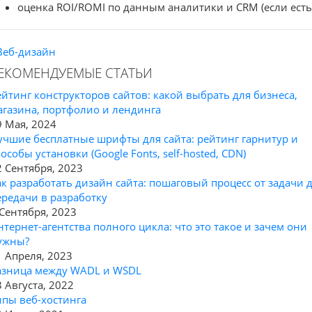
оценка ROI/ROMI по данным аналитики и CRM (если есть
Веб-дизайн
ЕКОМЕНДУЕМЫЕ СТАТЬИ
ейтинг конструкторов сайтов: какой выбрать для бизнеса,
агазина, портфолио и лендинга
9 Мая, 2024
учшие бесплатные шрифты для сайта: рейтинг гарнитур и
особы установки (Google Fonts, self-hosted, CDN)
2 Сентября, 2023
ак разработать дизайн сайта: пошаговый процесс от задачи 
ередачи в разработку
 Сентября, 2023
нтернет-агентства полного цикла: что это такое и зачем они
ужны?
1 Апреля, 2023
азница между WADL и WSDL
3 Августа, 2022
ипы веб-хостинга