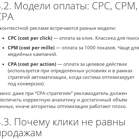
4.2. Модели оплаты: CPC, CPM,
CPA
 контекстной рекламе встречаются разные модели:
CPC (cost per click)
— оплата за клик. Классика для поиск
CPM (cost per mille)
— оплата за 1000 показов. Чаще для
медийных кампаний.
CPA (cost per action)
— оплата за целевое действие
(используется при определённых условиях и в рамках
стратегий автоматизации, когда система оптимизирует
под конверсии).
ажно: даже при “CPA-стратегиях” рекламодатель должен
беспечить корректную аналитику и достаточный объём
анных, иначе алгоритмы оптимизации работают плохо.
4.3. Почему клики не равны
продажам