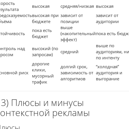
корость
высокая
средняя/низкая
высокая
езультата
редсказуемость
высокая при
зависит от
зависит от
бъёма
бюджете
позиции
аудитории
выше
пока есть
стойчивость
(накопительный
пока есть бюдж
бюджет
эффект)
выше по
онтроль над
высокий (по
средний
аудиториям, н
просом
запросам)
по интенту
дорогие
долгий срок,
“холодная”
клики,
сновной риск
зависимость от
аудитория и
мусорный
алгоритмов
выгорание
трафик
13) Плюсы и минусы
контекстной рекламы
Плюсы