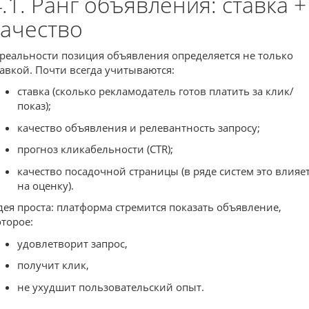
4.1. Ранг объявления: ставка +
качество
 реальности позиция объявления определяется не только
тавкой. Почти всегда учитываются:
ставка (сколько рекламодатель готов платить за клик/
показ);
качество объявления и релевантность запросу;
прогноз кликабельности (CTR);
качество посадочной страницы (в ряде систем это влияе
на оценку).
дея проста: платформа стремится показать объявление,
оторое:
удовлетворит запрос,
получит клик,
не ухудшит пользовательский опыт.