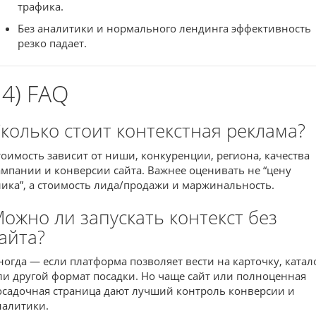
трафика.
Без аналитики и нормального лендинга эффективность
резко падает.
14) FAQ
колько стоит контекстная реклама?
тоимость зависит от ниши, конкуренции, региона, качества
ампании и конверсии сайта. Важнее оценивать не “цену
лика”, а стоимость лида/продажи и маржинальность.
ожно ли запускать контекст без
айта?
ногда — если платформа позволяет вести на карточку, катал
ли другой формат посадки. Но чаще сайт или полноценная
осадочная страница дают лучший контроль конверсии и
налитики.