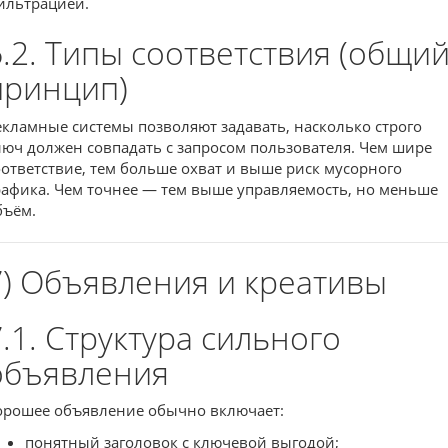
ильтрацией.
6.2. Типы соответствия (общи
принцип)
екламные системы позволяют задавать, насколько строго
люч должен совпадать с запросом пользователя. Чем шире
оответствие, тем больше охват и выше риск мусорного
рафика. Чем точнее — тем выше управляемость, но меньше
бъём.
7) Объявления и креативы
7.1. Структура сильного
объявления
орошее объявление обычно включает:
понятный заголовок с ключевой выгодой;