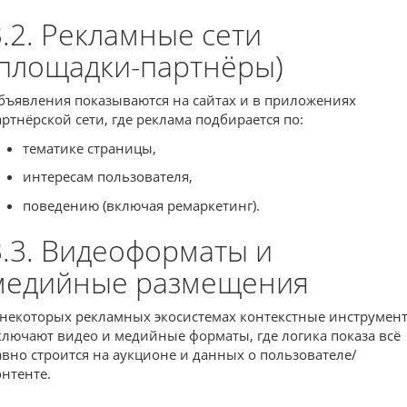
3.2. Рекламные сети
(площадки-партнёры)
бъявления показываются на сайтах и в приложениях
артнёрской сети, где реклама подбирается по:
тематике страницы,
интересам пользователя,
поведению (включая ремаркетинг).
3.3. Видеоформаты и
медийные размещения
 некоторых рекламных экосистемах контекстные инструмен
ключают видео и медийные форматы, где логика показа всё
авно строится на аукционе и данных о пользователе/
онтенте.