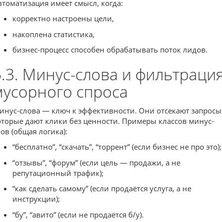
втоматизация имеет смысл, когда:
корректно настроены цели,
накоплена статистика,
бизнес-процесс способен обрабатывать поток лидов.
5.3. Минус-слова и фильтраци
мусорного спроса
инус-слова — ключ к эффективности. Они отсекают запросы
оторые дают клики без ценности. Примеры классов минус-
лов (общая логика):
“бесплатно”, “скачать”, “торрент” (если бизнес не про это);
“отзывы”, “форум” (если цель — продажи, а не
репутационный трафик);
“как сделать самому” (если продаётся услуга, а не
инструкции);
“бу”, “авито” (если не продаётся б/у).