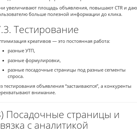
ни увеличивают площадь объявления, повышают CTR и даю
ользователю больше полезной информации до клика.
7.3. Тестирование
птимизация креативов — это постоянная работа:
разные УТП,
разные формулировки,
разные посадочные страницы под разные сегменты
спроса.
ез тестирования объявления “застаиваются”, а конкуренты
ерехватывают внимание.
8) Посадочные страницы и
связка с аналитикой