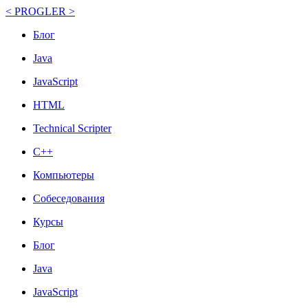
< PROGLER >
Блог
Java
JavaScript
HTML
Technical Scripter
C++
Компьютеры
Собеседования
Курсы
Блог
Java
JavaScript