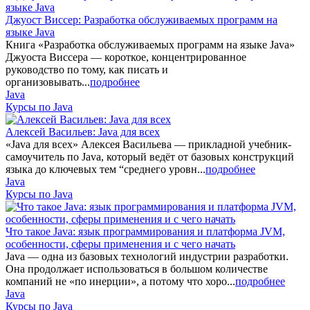
Джуост Виссер: Разработка обслуживаемых программ на
языке Java
Книга «Разработка обслуживаемых программ на языке Java»
Джуоста Виссера — короткое, концентрированное
руководство по тому, как писать и
организовывать...
подробнее
Java
Курсы по Java
Алексей Васильев: Java для всех
«Java для всех» Алексея Васильева — прикладной учебник-
самоучитель по Java, который ведёт от базовых конструкций
языка до ключевых тем “среднего уровн...
подробнее
Java
Курсы по Java
Что такое Java: язык программирования и платформа JVM,
особенности, сферы применения и с чего начать
Java — одна из базовых технологий индустрии разработки.
Она продолжает использоваться в большом количестве
компаний не «по инерции», а потому что хоро...
подробнее
Java
Курсы по Java