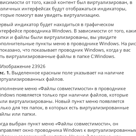
ависимости от того, какой контент был виртуализирован, в
азличных интерфейсах будут отображаться индикаторы,
оторые помогут вам увидеть виртуализацию.
ервый индикатор будет находиться в графическом
нтерфейсе проводника Windows. В зависимости от того, как
апки и файлы были виртуализированы, вы увидите
ополнительные пункты меню в проводнике Windows. На рис
 показано, что показывает проводник Windows, когда у вас
сть виртуализированные файлы в папке C:Windows.
с. 1.
Выделенное красным поле указывает на наличие
иртуализированных файлов.
ополнение меню «Файлы совместимости» в проводнике
indows появляется только при наличии файлов, которые
ыли виртуализированы. Новый пункт меню появляется
олько для тех папок, в которых есть виртуализированные
айлы или папки.
огда выбран пункт меню «Файлы совместимости», он
аправляет окно проводника Windows к виртуализированны