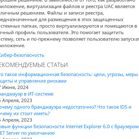
риложение, виртуализация файлов и реестра UAC является
тличным решением. Файлы и записи реестра,
редназначенные для размещения в этих защищенных
истемных папках, просто виртуализируются и помещаются в
ичный профиль пользователя. Это помогает защитить
истему, сеть и по-прежнему позволяет пользователю запуска
риложение.
Кибер-безопасность
ЕКОМЕНДУЕМЫЕ СТАТЬИ
то такое информационная безопасность: цели, угрозы, меры
ащиты и управление рисками
7 Июня, 2024
рандмауэр в ИТ-системе
5 Апреля, 2023
очему одного брандмауэра недостаточно? Что такое IDS и
очему их стоит иметь?
5 Апреля, 2023
овые функции безопасности Internet Explorer 6.0 с браузером
NET Server по умолчанию