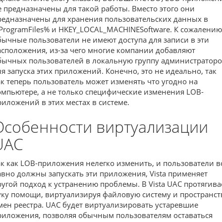
е предназначены для такой работы. Вместо этого они
редназначены для хранения пользовательских данных в
ProgramFiles% и HKEY_LOCAL_MACHINESoftware. К сожалению
бычные пользователи не имеют доступа для записи в эти
асположения, из-за чего многие компании добавляют
бычных пользователей в локальную группу администратор
ля запуска этих приложений. Конечно, это не идеально, так
ак теперь пользователь может изменять что угодно на
омпьютере, а не только специфические изменения LOB-
риложений в этих местах в системе.
Особенности виртуализации
UAC
ак как LOB-приложения нелегко изменить, и пользователи в
авно должны запускать эти приложения, Vista применяет
ругой подход к устранению проблемы. В Vista UAC протягива
уку помощи, виртуализируя файловую систему и пространст
мен реестра. UAC будет виртуализировать устаревшие
риложения, позволяя обычным пользователям оставаться