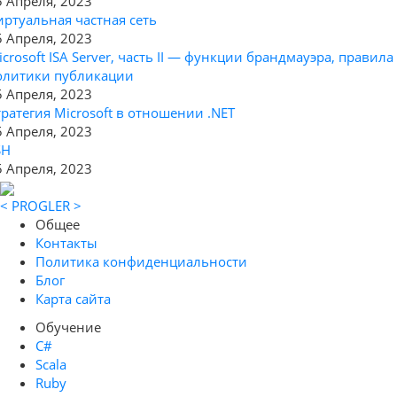
5 Апреля, 2023
иртуальная частная сеть
5 Апреля, 2023
icrosoft ISA Server, часть II — функции брандмауэра, правила
олитики публикации
5 Апреля, 2023
тратегия Microsoft в отношении .NET
5 Апреля, 2023
SH
5 Апреля, 2023
< PROGLER >
Общее
Контакты
Политика конфиденциальности
Блог
Карта сайта
Обучение
C#
Scala
Ruby