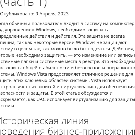
(часть 1)
Опубликовано: 9 Апреля, 2023
огда обычный пользователь входит в систему на компьютер
од управлением Windows, необходимо защитить
пределенные действия и действия. Эта защита не всегда
спешна, так как некоторые версии Windows не защищают
истему в целом так, как можно было бы надеяться. Действия,
оторые необходимо защитить, — это изменение или запись 
истемные папки и системные места в реестре. Это необходи
ля защиты общей стабильности и безопасности операционн
истемы. Windows Vista предоставляет отличное решение для
ащиты этих ключевых областей системы. Vista использует
онтроль учетных записей и виртуализацию для обеспечения
езопасности и защиты. В этой статье обсуждается и
аскрывается, как UAC использует виртуализацию для защит
истемы.
Историческая линия
поведения бизнес-приложени