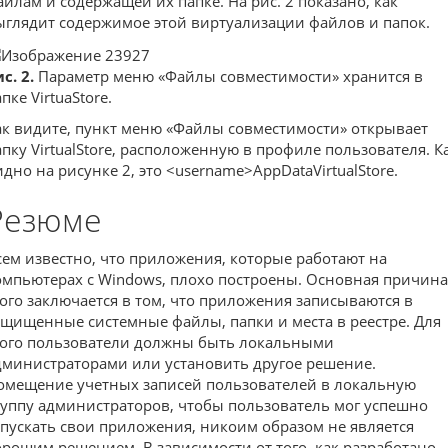
айлам и содержащей их папке. На рис. 2 показано, как
ыглядит содержимое этой виртуализации файлов и папок.
с. 2.
Параметр меню «Файлы совместимости» хранится в
пке VirtuaStore.
ак видите, пункт меню «Файлы совместимости» открывает
апку VirtualStore, расположенную в профиле пользователя. К
идно на рисунке 2, это <username>AppDataVirtualStore.
Резюме
сем известно, что приложения, которые работают на
омпьютерах с Windows, плохо построены. Основная причина
того заключается в том, что приложения записываются в
ащищенные системные файлы, папки и места в реестре. Для
того пользователи должны быть локальными
дминистраторами или установить другое решение.
омещение учетных записей пользователей в локальную
руппу администраторов, чтобы пользователь мог успешно
апускать свои приложения, никоим образом не является
орошим решением. В зависимости от того, как разработано