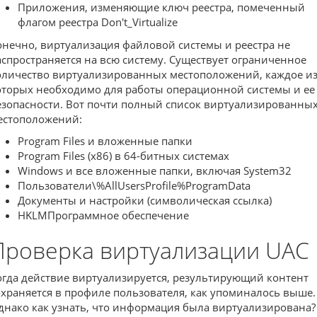
Приложения, изменяющие ключ реестра, помеченный
флагом реестра Don't_Virtualize
онечно, виртуализация файловой системы и реестра не
аспространяется на всю систему. Существует ограниченное
оличество виртуализированных местоположений, каждое и
оторых необходимо для работы операционной системы и ее
езопасности. Вот почти полный список виртуализированны
естоположений:
Program Files и вложенные папки
Program Files (x86) в 64-битных системах
Windows и все вложенные папки, включая System32
Пользователи\%AllUsersProfile%ProgramData
Документы и настройки (символическая ссылка)
HKLMПрограммное обеспечение
Проверка виртуализации UAC
огда действие виртуализируется, результирующий контент
охраняется в профиле пользователя, как упоминалось выше.
днако как узнать, что информация была виртуализирована?