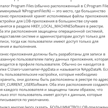
аталог Program Files (обычно расположенный в C:Program Fil
 именуемый %ProgramFiles%) — это место, где большинство
изнес-приложений хранят исполняемые файлы приложения
астройки для LOB-приложения в большинстве случаев
ранятся в разделе HKEY_LOCAL_MACHINESoftware в реестре.
ба эти расположения защищены операционной системой,
редоставляя системе и администраторам доступ только для
аписи, тогда как пользователи имеют доступ только для
тения и выполнения.
изнес-приложения должны быть разработаны для записи в
казанную пользователем папку данных приложения, котора
аходится в профиле пользователя. Обычно он находится в
апке C:Users<username>AppData и называется %AppData%. Ес
сть пользовательские настройки, которые необходимо
охранить, они должны быть расположены в реестре по адре
KEY_CURRENT_USERSoftware. Оба этих расположения создают
ля каждого пользователя и защищены таким образом, что
олько этот пользователь имеет доступ к данным, которые
аписываются по умолчанию.
днако многие (могу сказать, БОЛЬШИНСТВО) LOB-приложен