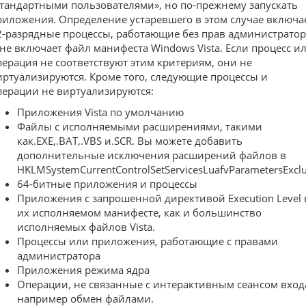
стандартными пользователями», но по-прежнему запускать
риложения. Определение устаревшего в этом случае включа
2-разрядные процессы, работающие без прав администратор
 не включает файл манифеста Windows Vista. Если процесс и
перация не соответствуют этим критериям, они не
иртуализируются. Кроме того, следующие процессы и
перации не виртуализируются:
Приложения Vista по умолчанию
Файлы с исполняемыми расширениями, такими
как.EXE,.BAT,.VBS и.SCR. Вы можете добавить
дополнительные исключения расширений файлов в
HKLMSystemCurrentControlSetServicesLuafvParametersExcl
64-битные приложения и процессы
Приложения с запрошенной директивой Execution Level 
их исполняемом манифесте, как и большинство
исполняемых файлов Vista.
Процессы или приложения, работающие с правами
администратора
Приложения режима ядра
Операции, не связанные с интерактивным сеансом вход
например обмен файлами.