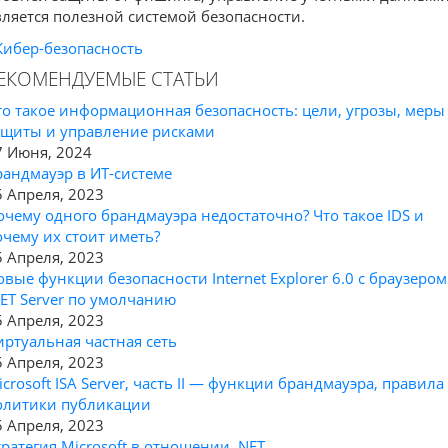
вляется полезной системой безопасности.
Кибер-безопасность
ЕКОМЕНДУЕМЫЕ СТАТЬИ
то такое информационная безопасность: цели, угрозы, меры
ащиты и управление рисками
7 Июня, 2024
рандмауэр в ИТ-системе
5 Апреля, 2023
очему одного брандмауэра недостаточно? Что такое IDS и
очему их стоит иметь?
5 Апреля, 2023
овые функции безопасности Internet Explorer 6.0 с браузером
NET Server по умолчанию
5 Апреля, 2023
иртуальная частная сеть
5 Апреля, 2023
icrosoft ISA Server, часть II — функции брандмауэра, правила
олитики публикации
5 Апреля, 2023
тратегия Microsoft в отношении .NET