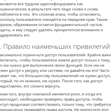
тановится все труднее идентифицировать как
ошеннические, в результате чего люди снова и снова
любляются в них. Это сложная атака, чтобы остановить,
оскольку пользователи находятся на переднем крае. Таким
бразом, образование остается фундаментальной частью
ащиты, и ему следует уделять приоритетное внимание и
оддерживать его.
. Правило наименьших привилегий
аксимально ограничьте доступ пользователей. Крайне важ
беспечить, чтобы пользователи имели доступ только к тому,
то им нужно для выполнения своих функций. Если им не
ужен доступ к ресурсу или системе, не давайте им его! Часто
ывает так, что большинству пользователей не нужен доступ,
оторый, по их мнению, им нужен. После того, как доступ
редоставлен, его сложно вернуть.
роме того, внутри компаний меняются роли, и когда это
роисходит, необходимо проверять права доступа, чтобы
оступ продолжал соответствовать только тому, что требуется
ериодически проверяйте права доступа. Не пропустите этот