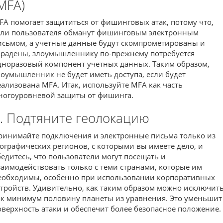
MFA)
FA помогает защититься от фишинговых атак, потому что,
сли пользователя обманут фишинговым электронным
исьмом, а учетные данные будут скомпрометированы и
крадены, злоумышленнику по-прежнему потребуется
дноразовый компонент учетных данных. Таким образом,
лоумышленник не будет иметь доступа, если будет
еализована MFA. Итак, используйте MFA как часть
ногоуровневой защиты от фишинга.
. Подтяните геолокацию
ринимайте подключения и электронные письма только из
еографических регионов, с которыми вы имеете дело, и
бедитесь, что пользователи могут посещать и
заимодействовать только с теми странами, которые им
еобходимы, особенно при использовании корпоративных
стройств. Удивительно, как таким образом можно исключит
ак минимум половину планеты из уравнения. Это уменьшит
оверхность атаки и обеспечит более безопасное положение.