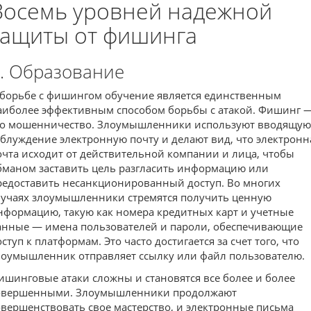
Восемь уровней надежной
защиты от фишинга
. Образование
 борьбе с фишингом обучение является единственным
аиболее эффективным способом борьбы с атакой. Фишинг 
то мошенничество. Злоумышленники используют вводящую
аблуждение электронную почту и делают вид, что электронн
очта исходит от действительной компании и лица, чтобы
бманом заставить цель разгласить информацию или
редоставить несанкционированный доступ. Во многих
лучаях злоумышленники стремятся получить ценную
нформацию, такую как номера кредитных карт и учетные
анные — имена пользователей и пароли, обеспечивающие
ступ к платформам. Это часто достигается за счет того, что
лоумышленник отправляет ссылку или файл пользователю.
ишинговые атаки сложны и становятся все более и более
овершенными. Злоумышленники продолжают
овершенствовать свое мастерство, и электронные письма