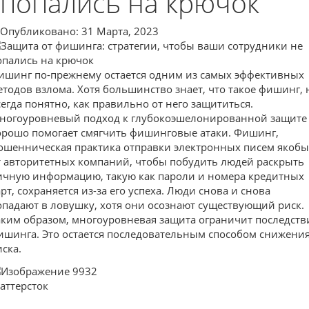
попались на крючок
Опубликовано: 31 Марта, 2023
ишинг по-прежнему остается одним из самых эффективных
етодов взлома. Хотя большинство знает, что такое фишинг, 
сегда понятно, как правильно от него защититься.
ногоуровневый подход к глубокоэшелонированной защите
орошо помогает смягчить фишинговые атаки. Фишинг,
ошенническая практика отправки электронных писем якобы
т авторитетных компаний, чтобы побудить людей раскрыть
ичную информацию, такую как пароли и номера кредитных
арт, сохраняется из-за его успеха. Люди снова и снова
опадают в ловушку, хотя они осознают существующий риск.
аким образом, многоуровневая защита ограничит последств
ишинга. Это остается последовательным способом снижени
иска.
аттерсток