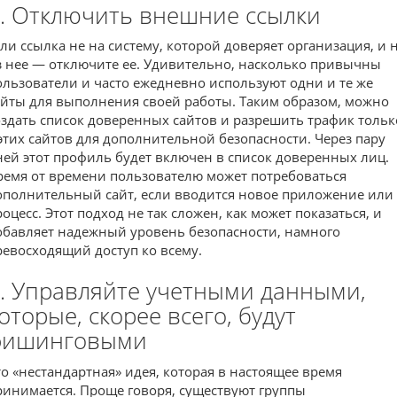
. Отключить внешние ссылки
сли ссылка не на систему, которой доверяет организация, и 
з нее — отключите ее. Удивительно, насколько привычны
ользователи и часто ежедневно используют одни и те же
айты для выполнения своей работы. Таким образом, можно
оздать список доверенных сайтов и разрешить трафик тольк
 этих сайтов для дополнительной безопасности. Через пару
ней этот профиль будет включен в список доверенных лиц.
ремя от времени пользователю может потребоваться
ополнительный сайт, если вводится новое приложение или
роцесс. Этот подход не так сложен, как может показаться, и
обавляет надежный уровень безопасности, намного
ревосходящий доступ ко всему.
. Управляйте учетными данными,
оторые, скорее всего, будут
фишинговыми
то «нестандартная» идея, которая в настоящее время
ринимается. Проще говоря, существуют группы