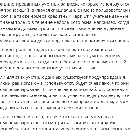
ривилегированных учетных записей, которые используются
ля транзакций, включая специальные имена пользователей 
ароли, а также номера кредитных карт. Эти учетные данные
ктивны только в течение небольшого окна, например, когда
ранзакция должна пройти. Впоследствии учетные данные
еактивируются, а кредитная карта становится
едействительной до тех пор, пока она не потребуется снова.
тот контроль выгоден, поскольку окно возможностей
остоянно, но ограничено минутами, и злоумышленнику
еобходимо знать, когда это небольшое окно возможностей
оступно для использования учетных данных.
сли для этих учетных данных существуют предупреждения
сякий раз, когда они используются, будет очевидно, что они
компрометированы. Если учетные записи заблокированы, а
арты деактивированы, и вы получаете предупреждение, то 
наете, что учетные записи были скомпрометированы, и мож
редпринять соответствующие действия и меры.
сли исходить из того, что учетные данные могут быть
компрометированы, несмотря на наличие всех других
ровней защиты от фишинга, управление учетными данным