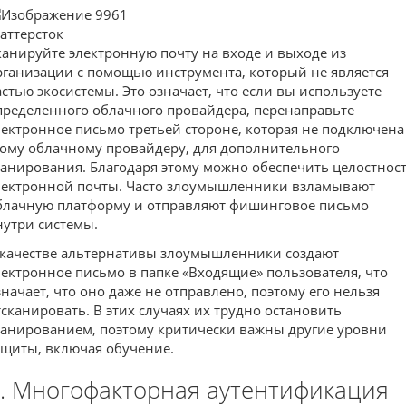
аттерсток
канируйте электронную почту на входе и выходе из
рганизации с помощью инструмента, который не является
астью экосистемы. Это означает, что если вы используете
пределенного облачного провайдера, перенаправьте
лектронное письмо третьей стороне, которая не подключена
тому облачному провайдеру, для дополнительного
канирования. Благодаря этому можно обеспечить целостнос
лектронной почты. Часто злоумышленники взламывают
блачную платформу и отправляют фишинговое письмо
нутри системы.
 качестве альтернативы злоумышленники создают
лектронное письмо в папке «Входящие» пользователя, что
значает, что оно даже не отправлено, поэтому его нельзя
тсканировать. В этих случаях их трудно остановить
канированием, поэтому критически важны другие уровни
ащиты, включая обучение.
. Многофакторная аутентификация