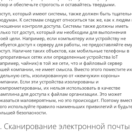
бзор и обеспечьте строгость и оставайтесь твердыми.
оступ, который имеют системы, также должен быть тщатель
родуман. К системам следует относиться так же, как к людям 
тношении контроля доступа. Системы также должны иметь
олько тот доступ, который им необходим для выполнения
воей цели. Например, если компьютеру или устройству не
ребуется доступ к серверу для работы, не предоставляйте ем
оступ. Наличие таких объектов, как мобильные телефоны в
орпоративных сетях или определенные устройства IoT
например, чайник) в той же сети, что и файловый сервер
ашей компании, не имеет смысла. Вместо этого поместите их
тдельную сеть, изолированную от «жемчужин короны»
омпании. Если эти устройства изолированы и
компрометированы, их нельзя использовать в качестве
рамплина для доступа к файлам организации. Это может
оказаться маловероятным, но это происходит. Поэтому вмес
того используйте правило наименьших привилегий и будьте
ольшей безопасности.
. Сканирование электронной почты