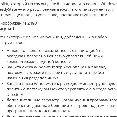
oolkit, который на самом деле был довольно хорош. Window
teadyState — это расширенная версия этого инструментария,
оторая еще проще в установке, настройке и управлении.
игура 1
от некоторые из новых функций, добавленных в набор
нструментов:
Новая пользовательская консоль с навигацией по
вкладкам, позволяющая легко управлять общими
компьютерами с единой консоли.
Защита диска Windows теперь основана на файлах,
поэтому вы можете настроить и установить ее без
изменения разделов диска.
Защита диска Windows теперь поддерживает групповую
политику, поэтому вы можете управлять ею в среде Activ
Directory.
Дополнительные параметры ограничения программног
обеспечения дают вам больший контроль над тем, каки
программы можно использовать.
Дополнительные параметры ограничения пользователе