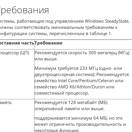
Требования
истемы, работающие под управлением Windows SteadyState,
олжны соответствовать минимальным требованиям к
онфигурации системы, перечисленным в таблице 1.
оставная часть
Требование
роцессор (ЦП)
Рекомендуется скорость 300 мегагерц (МГц)
или выше.
Минимум требуется 233 МГц (одно- или
двухпроцессорная система); Рекомендуется
семейство Intel Core/Pentium/Celeron или
семейство AMD K6/Athlon/Duron или
совместимый процессор.
амять
Рекомендуется 128 мегабайт (МБ)
оперативной памяти или выше.
поддерживается минимум 64 МБ; но это
может ограничить производительность и
некоторые функции.