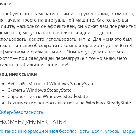
ачала…
опробуйте этот замечательный инструментарий, возможно,
ля начала просто на виртуальной машине. Как только вы
видите, насколько он эффективен, он может вам понравитьс
роме того, могут начать появляться идеи — где это
пользовать, как это использовать. и т. д. Для меня это был
деальный способ сохранить компьютеры моих детей (6 и 8
ет) чистыми и стабильными… Они могут делать все, что
ахотят — при следующей перезагрузке я точно знаю, чего
жидать: стабильное состояние!
нешние ссылки
Веб-сайт Microsoft Windows SteadyState
Скачать Windows SteadyState
Справочник по Windows SteadyState
Технические вопросы и ответы по Windows SteadyState
Кибер-безопасность
ЕКОМЕНДУЕМЫЕ СТАТЬИ
то такое информационная безопасность: цели, угрозы, меры