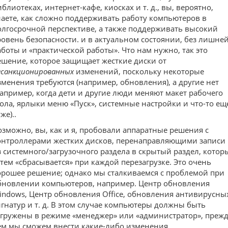
блиотеках, интернет-кафе, киосках и т. д., вы, вероятно,
наете, как сложно поддерживать работу компьютеров в
олгосрочной перспективе, а также поддерживать высокий
ровень безопасности. и в актуальном состоянии, без лишне
аботы и «практической работы». Что нам нужно, так это
ешение, которое защищает жесткие диски от
есанкционированных
изменений, поскольку некоторые
зменения требуются (например, обновления), а другие нет
например, когда дети и другие люди меняют макет рабочего
тола, ярлыки меню «Пуск», системные настройки и что-то ещ
же)..
озможно, вы, как и я, пробовали аппаратные решения с
онтроллерами жестких дисков, перенаправляющими записи
з системного/загрузочного раздела в скрытый раздел, котор
атем «сбрасывается» при каждой перезагрузке. Это очень
орошее решение; однако мы сталкиваемся с проблемой при
бновлении компьютеров, например. Центр обновления
indows, Центр обновления Office, обновления антивирусны
игнатур и т. д. В этом случае компьютеры должны быть
агружены в режиме «менеджер» или «администратор», преж
ем мы сможем внести какие-либо изменения.