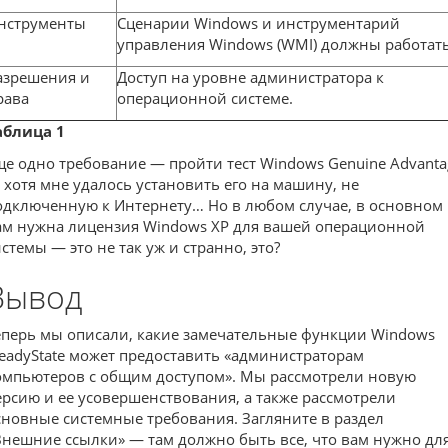
нструменты
Сценарии Windows и инструментарий
управления Windows (WMI) должны работать
азрешения и
Доступ на уровне администратора к
рава
операционной системе.
аблица 1
ще одно требование — пройти тест Windows Genuine Advanta
 хотя мне удалось установить его на машину, не
одключенную к Интернету… Но в любом случае, в основном
ам нужна лицензия Windows XP для вашей операционной
истемы — это не так уж и странно, это?
Вывод
еперь мы описали, какие замечательные функции Windows
teadyState может предоставить «администраторам
омпьютеров с общим доступом». Мы рассмотрели новую
ерсию и ее усовершенствования, а также рассмотрели
сновные системные требования. Загляните в раздел
Внешние ссылки» — там должно быть все, что вам нужно дл