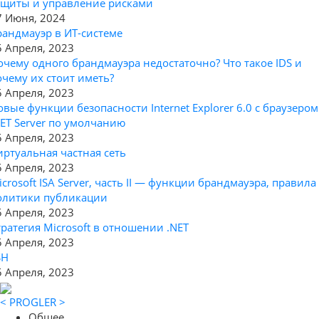
ащиты и управление рисками
7 Июня, 2024
рандмауэр в ИТ-системе
5 Апреля, 2023
очему одного брандмауэра недостаточно? Что такое IDS и
очему их стоит иметь?
5 Апреля, 2023
овые функции безопасности Internet Explorer 6.0 с браузером
NET Server по умолчанию
5 Апреля, 2023
иртуальная частная сеть
5 Апреля, 2023
icrosoft ISA Server, часть II — функции брандмауэра, правила
олитики публикации
5 Апреля, 2023
тратегия Microsoft в отношении .NET
5 Апреля, 2023
SH
5 Апреля, 2023
< PROGLER >
Общее