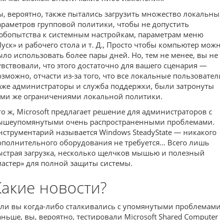
ы, вероятно, также пытались загрузить множество локальны
араметров групповой политики, чтобы не допустить
юбопытства к системным настройкам, параметрам меню
Пуск» и рабочего стола и т. Д., Просто чтобы компьютер мож
ыло использовать более пары дней. Но, тем не менее, вы не
увствовали, что этого достаточно для вашего сценария —
озможно, отчасти из-за того, что все локальные пользовател
аже администраторы и служба поддержки, были затронуты
еми же ограничениями локальной политики.
то ж, Microsoft предлагает решение для администраторов с
ышеупомянутыми очень распространенными проблемами.
нструментарий называется Windows SteadyState — никакого
ополнительного оборудования не требуется… Всего лишь
ыстрая загрузка, несколько щелчков мышью и полезный
мастер» для полной защиты системы.
Какие новости?
сли вы когда-либо сталкивались с упомянутыми проблемам
аньше, вы, вероятно, тестировали Microsoft Shared Computer