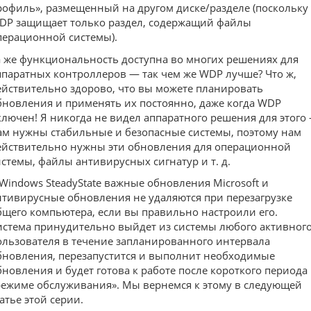
рофиль», размещенный на другом диске/разделе (поскольку
DP защищает только раздел, содержащий файлы
перационной системы).
а же функциональность доступна во многих решениях для
ппаратных контроллеров — так чем же WDP лучше? Что ж,
ействительно здорово, что вы можете планировать
бновления и применять их постоянно, даже когда WDP
ключен! Я никогда не видел аппаратного решения для этого
ам нужны стабильные и безопасные системы, поэтому нам
ействительно нужны эти обновления для операционной
истемы, файлы антивирусных сигнатур и т. д.
 Windows SteadyState важные обновления Microsoft и
нтивирусные обновления не удаляются при перезагрузке
бщего компьютера, если вы правильно настроили его.
истема принудительно выйдет из системы любого активног
ользователя в течение запланированного интервала
бновления, перезапустится и выполнит необходимые
бновления и будет готова к работе после короткого периода
режиме обслуживания». Мы вернемся к этому в следующей
атье этой серии.