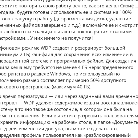
е хотите повторять свою работу вечно, как это делал Сизиф
огда вы будете готовы использовать ее и система на 100%
отова к запуску в работу (дефрагментация диска, удаление
ременных файлов завершено и т.д.), включайте ее и смотрит
ак любопытные пальцы пытаются поковыряться с вашими
астройками… У них ничего не получится!
 фоновом режиме WDP создает и резервирует большой
минимум 2 ГБ) кэш-файл для сохранения всех изменений в
перационной системе и программных файлах. Для создания
айла кеша ему требуется не менее 4 ГБ нераспределенного
ространства в разделе Windows, но используемый по
молчанию размер составляет примерно 50% доступного
искового пространства (максимум 40 ГБ).
о время перезагрузки — или через заданный вами временн
нтервал — WDP удаляет содержимое кэша и восстанавливае
истему в точно такое же состояние, в котором она была на
омент включения. Если вы хотите разрешить пользователям
охранять информацию на рабочем столе, в папке «Документ
 т. д. для изменения доступа, вы можете сделать это,
пределив профиль пользователя как «разблокированный