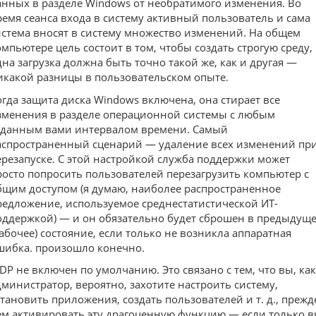
анных в разделе Windows от необратимого изменения. Во
ремя сеанса входа в систему активный пользователь и сама
истема вносят в систему множество изменений. На общем
омпьютере цель состоит в том, чтобы создать строгую среду,
дна загрузка должна быть точно такой же, как и другая —
икакой разницы в пользовательском опыте.
огда защита диска Windows включена, она стирает все
зменения в разделе операционной системы с любым
аданным вами интервалом времени. Самый
аспространенный сценарий — удаление всех изменений пр
ерезапуске. С этой настройкой служба поддержки может
росто попросить пользователей перезагрузить компьютер с
бщим доступом (я думаю, наиболее распространенное
редложение, используемое среднестатистической ИТ-
оддержкой) — и он обязательно будет сброшен в предыдущ
рабочее) состояние, если только не возникла аппаратная
шибка. произошло конечно.
DP не включен по умолчанию. Это связано с тем, что вы, как
дминистратор, вероятно, захотите настроить систему,
становить приложения, создать пользователей и т. д., прежд
ем активировать эту драгоценную функцию — если только 