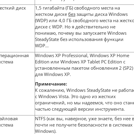
есткий диск
1,5 гигабайта (ГБ) свободного места на
жестком диске
без
защиты диска Windows
(WDP) или 4,0 ГБ свободного места на жестк
диске с WDP. Но я действительно не
понимаю, почему вы запускаете Windows
SteadyState без использования функции
WDP…
перационная
Windows XP Professional, Windows XP Home
истема
Edition или Windows XP Tablet PC Edition с
установленным пакетом обновления 2 (SP2)
для Windows XP.
Примечание:
К сожалению, Windows SteadyState не работа
с Windows Vista. Это одно из жестких
ограничений, но мы надеемся, что оно стан
частью следующей версии инструмента.
айловая
NTFS (как вы, наверное, уже знаете, без нее 
истема
почти не получите безопасности в системах
Windows).