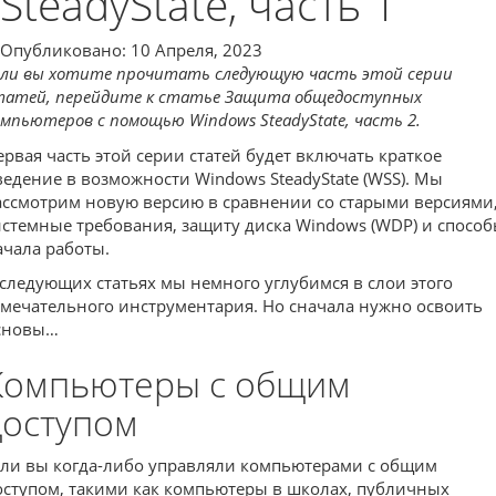
SteadyState, часть 1
Опубликовано: 10 Апреля, 2023
сли вы хотите прочитать следующую часть этой серии
татей, перейдите к статье Защита общедоступных
омпьютеров с помощью Windows SteadyState, часть 2.
ервая часть этой серии статей будет включать краткое
ведение в возможности Windows SteadyState (WSS). Мы
ассмотрим новую версию в сравнении со старыми версиями
истемные требования, защиту диска Windows (WDP) и спосо
ачала работы.
 следующих статьях мы немного углубимся в слои этого
амечательного инструментария. Но сначала нужно освоить
сновы…
Компьютеры с общим
доступом
сли вы когда-либо управляли компьютерами с общим
оступом, такими как компьютеры в школах, публичных