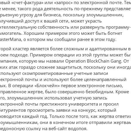
овый «счет-фактура» или «запрос» по электронной почте. Те
е менее, такого рода деятельность по-прежнему представляе
ерьезную угрозу для бизнеса, поскольку злоумышленник,
олучивший доступ к вашей сети, может украсть
нтеллектуальную собственность или развернуть программу-
ымогатель. Хорошим примером этого может быть ботнет
asterMana, о котором мы сообщали ранее в этом году.
торой кластер является более сложным и адаптированным в
воем подходе. Примером операции из этой группы может бы
ампания, которую мы назвали Operation BlockChain Gang. От
аких атак гораздо сложнее защититься, поскольку они иногд
спользуют скомпрометированные учетные записи
лектронной почты и используют более целенаправленный
зык. В операции «Блокчейн» первое электронное письмо,
тправленное жертве, было совершенно безобидным. Кроме
ого, злоумышленник использовал учетную запись
лектронной почты престижного университета и просил
битуриентов просмотреть заявки на конкурс, который
роводится каждый год. Только после того, как жертва ответи
лоумышленникам, они в конечном итоге отправили жертва
редоносную ссылку на веб-сайт водопоя.