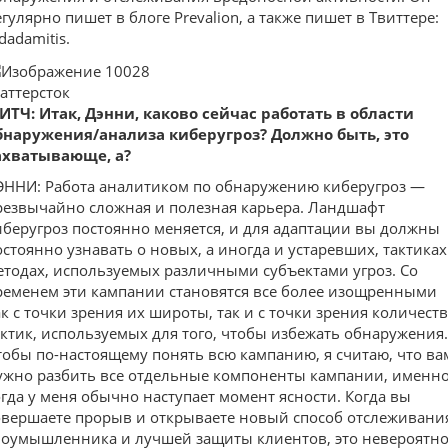
егулярно пишет в блоге Prevalion, а также пишет в Твиттере:
dadamitis.
аттерсток
ИТЧ: Итак, Дэнни, каково сейчас работать в области
бнаружения/анализа киберугроз? Должно быть, это
ахватывающе, а?
ЭННИ: Работа аналитиком по обнаружению киберугроз —
резвычайно сложная и полезная карьера. Ландшафт
иберугроз постоянно меняется, и для адаптации вы должны
остоянно узнавать о новых, а иногда и устаревших, тактиках
етодах, используемых различными субъектами угроз. Со
ременем эти кампании становятся все более изощренными
ак с точки зрения их широты, так и с точки зрения количест
актик, используемых для того, чтобы избежать обнаружения.
тобы по-настоящему понять всю кампанию, я считаю, что ва
ужно разбить все отдельные компоненты кампании, именн
огда у меня обычно наступает момент ясности. Когда вы
овершаете прорыв и открываете новый способ отслеживани
лоумышленника и лучшей защиты клиентов, это невероятн