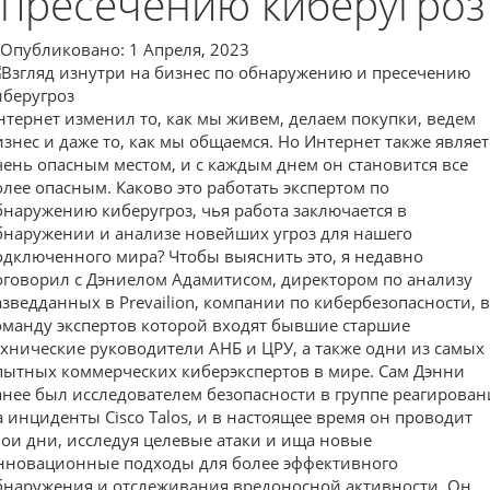
пресечению киберугроз
Опубликовано: 1 Апреля, 2023
нтернет изменил то, как мы живем, делаем покупки, ведем
изнес и даже то, как мы общаемся. Но Интернет также являет
чень опасным местом, и с каждым днем он становится все
олее опасным. Каково это работать экспертом по
бнаружению киберугроз, чья работа заключается в
бнаружении и анализе новейших угроз для нашего
одключенного мира? Чтобы выяснить это, я недавно
оговорил с Дэниелом Адамитисом, директором по анализу
азведданных в Prevailion, компании по кибербезопасности, в
оманду экспертов которой входят бывшие старшие
ехнические руководители АНБ и ЦРУ, а также одни из самых
пытных коммерческих киберэкспертов в мире. Сам Дэнни
анее был исследователем безопасности в группе реагирован
а инциденты Cisco Talos, и в настоящее время он проводит
вои дни, исследуя целевые атаки и ища новые
нновационные подходы для более эффективного
бнаружения и отслеживания вредоносной активности. Он