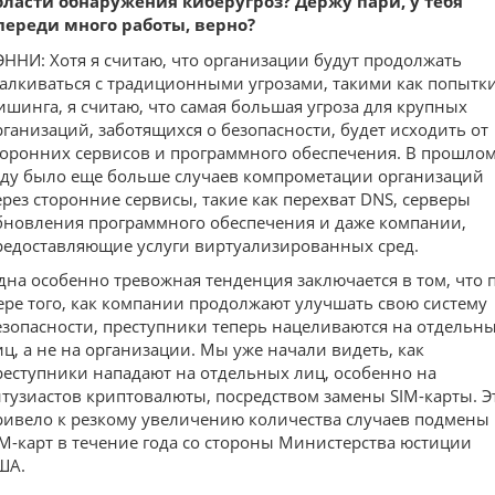
бласти обнаружения киберугроз? Держу пари, у тебя
переди много работы, верно?
ЭННИ: Хотя я считаю, что организации будут продолжать
талкиваться с традиционными угрозами, такими как попытк
ишинга, я считаю, что самая большая угроза для крупных
рганизаций, заботящихся о безопасности, будет исходить от
торонних сервисов и программного обеспечения. В прошло
оду было еще больше случаев компрометации организаций
ерез сторонние сервисы, такие как перехват DNS, серверы
бновления программного обеспечения и даже компании,
редоставляющие услуги виртуализированных сред.
дна особенно тревожная тенденция заключается в том, что 
ере того, как компании продолжают улучшать свою систему
езопасности, преступники теперь нацеливаются на отдельн
иц, а не на организации. Мы уже начали видеть, как
реступники нападают на отдельных лиц, особенно на
нтузиастов криптовалюты, посредством замены SIM-карты. Э
ривело к резкому увеличению количества случаев подмены
IM-карт в течение года со стороны Министерства юстиции
ША.