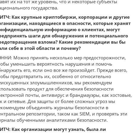
тавят их на тот же уровень, что и некоторые субъекты
ационального государства.
ИТЧ: Как крупные криптобиржи, корпорации и другие
рганизации, находящиеся в опасности, которые хранят
онфиденциальную информацию о клиентах, могут
редпринять шаги для обнаружения и потенциального
редотвращения взлома? Какие рекомендации вы бы
али себе в этой области и почему?
ЭННИ: Можно принять несколько мер предосторожности,
тобы уменьшить вероятность нарушения и помочь
бнаружить его, если оно все же произойдет. Прежде всего,
тобы предотвратить их, особенно от относительно
еискушенных злоумышленников, мы рекомендуем
спользовать продукт для обеспечения безопасности
лектронной почты, антивирус и брандмауэры, как хостовые,
ак и сетевые. Для защиты от более сложных угроз мы
екомендуем объединять журналы безопасности в
ентральном репозитории, таком как SIEM, и проверять эти
урналы обученными аналитиками безопасности.
ИТЧ: Как организации могут узнать, была ли