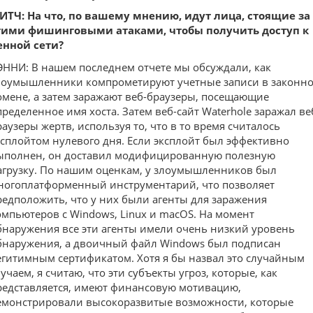
ИТЧ: На что, по вашему мнению, идут лица, стоящие за
тими фишинговыми атаками, чтобы получить доступ к
енной сети?
ЭННИ: В нашем последнем отчете мы обсуждали, как
лоумышленники компрометируют учетные записи в законн
омене, а затем заражают веб-браузеры, посещающие
пределенное имя хоста. Затем веб-сайт Waterhole заражал ве
раузеры жертв, используя то, что в то время считалось
ксплойтом нулевого дня. Если эксплойт был эффективно
ыполнен, он доставил модифицированную полезную
агрузку. По нашим оценкам, у злоумышленников был
ногоплатформенный инструментарий, что позволяет
редположить, что у них были агенты для заражения
омпьютеров с Windows, Linux и macOS. На момент
бнаружения все эти агенты имели очень низкий уровень
бнаружения, а двоичный файл Windows был подписан
егитимным сертификатом. Хотя я бы назвал это случайным
учаем, я считаю, что эти субъекты угроз, которые, как
редставляется, имеют финансовую мотивацию,
емонстрировали высокоразвитые возможности, которые