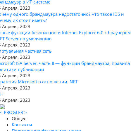
рандмауэр в ИТ-системе
5 Апреля, 2023
очему одного брандмауэра недостаточно? Что такое IDS и
очему их стоит иметь?
5 Апреля, 2023
овые функции безопасности Internet Explorer 6.0 с браузером
NET Server по умолчанию
5 Апреля, 2023
иртуальная частная сеть
5 Апреля, 2023
icrosoft ISA Server, часть II — функции брандмауэра, правила
олитики публикации
5 Апреля, 2023
тратегия Microsoft в отношении .NET
5 Апреля, 2023
SH
5 Апреля, 2023
< PROGLER >
Общее
Контакты
Политика конфиденциальности