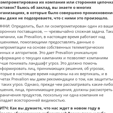
компрометирована их компания или сторонняя цепочк
оставок? Бьюсь об заклад, вы знаете о многих
рганизациях, в которые было совершено проникновени
 вы даже не подозреваете, что с ними это произошло.
ЭННИ: Определить, был ли скомпрометирован один из ваш
торонних поставщиков, — чрезвычайно сложная задача. Так
омпании, как Prevailion, в настоящее время работают над
ешениями, помогающими предоставлять данные о
омпрометации на основе собственных телеметрических
анных и алгоритмов. Это дает Prevailion уникальную
нформацию о текущих кампаниях и позволяет компаниям
учше понимать ландшафт угроз. Это должно помочь
нформировать лиц, принимающих решения, об угрозах,
оторые в настоящее время нацелены на их вертикаль, и в
тчетах Prevailion мы даем рекомендации о том, как защитить
т таких угроз. Однако, прежде чем рассматривать какие-либо
ешения, лица, принимающие решения, должны рассмотреть
граничения продуктов, поскольку ни одна компания не
бладает всесторонней видимостью.
ИТЧ: Как вы думаете, что нас ждет в новом году в