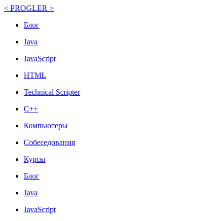
< PROGLER >
Блог
Java
JavaScript
HTML
Technical Scripter
C++
Компьютеры
Собеседования
Курсы
Блог
Java
JavaScript