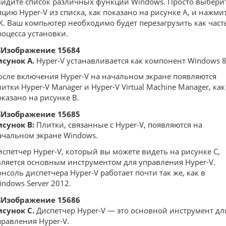
видите список различных функций Windows. Просто выбери
пцию Hyper-V из списка, как показано на рисунке A, и нажми
K. Ваш компьютер необходимо будет перезагрузить как част
роцесса установки.
исунок A.
Hyper-V устанавливается как компонент Windows 8
осле включения Hyper-V на начальном экране появляются
литки Hyper-V Manager и Hyper-V Virtual Machine Manager, как
оказано на рисунке B.
исунок B:
Плитки, связанные с Hyper-V, появляются на
ачальном экране Windows.
испетчер Hyper-V, который вы можете видеть на рисунке C,
вляется основным инструментом для управления Hyper-V.
онсоль диспетчера Hyper-V работает почти так же, как в
indows Server 2012.
исунок C.
Диспетчер Hyper-V — это основной инструмент дл
правления Hyper-V.