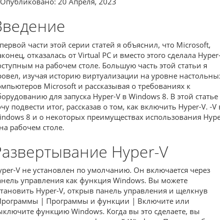
Опубликовано: 20 Апреля, 2023
Введение
 первой части этой серии статей я объяснил, что Microsoft,
конец, отказалась от Virtual PC и вместо этого сделала Hyper
оступным на рабочем столе. Большую часть этой статьи я
ровел, изучая историю виртуализации на уровне настольны
омпьютеров Microsoft и рассказывая о требованиях к
борудованию для запуска Hyper-V в Windows 8. В этой статье
чу подвести итог, рассказав о том, как включить Hyper-V. -V 
indows 8 и о некоторых преимуществах использования Hype
 на рабочем столе.
Развертывание Hyper-V
yper-V не установлен по умолчанию. Он включается через
анель управления как функция Windows. Вы можете
становить Hyper-V, открыв панель управления и щелкнув
Программы | Программы и функции | Включите или
ыключите функцию Windows. Когда вы это сделаете, вы