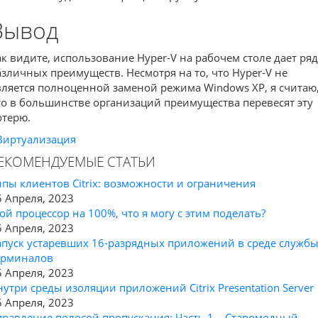
Вывод
ак видите, использование Hyper-V на рабочем столе дает ряд
азличных преимуществ. Несмотря на то, что Hyper-V не
вляется полноценной заменой режима Windows XP, я считаю
то в большинстве организаций преимущества перевесят эту
отерю.
Виртуализация
ЕКОМЕНДУЕМЫЕ СТАТЬИ
ипы клиентов Citrix: возможности и ограничения
5 Апреля, 2023
ой процессор на 100%, что я могу с этим поделать?
5 Апреля, 2023
апуск устаревших 16-разрядных приложений в среде служб
ерминалов
5 Апреля, 2023
нутри среды изоляции приложений Citrix Presentation Server
5 Апреля, 2023
правление полосой пропускания: Часть 1 – Старомодный