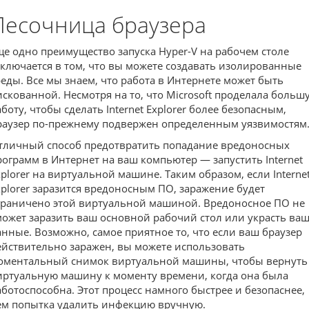
Песочница браузера
ще одно преимущество запуска Hyper-V на рабочем столе
аключается в том, что вы можете создавать изолированные
реды. Все мы знаем, что работа в Интернете может быть
искованной. Несмотря на то, что Microsoft проделала больш
аботу, чтобы сделать Internet Explorer более безопасным,
раузер по-прежнему подвержен определенным уязвимостям
тличный способ предотвратить попадание вредоносных
рограмм в Интернет на ваш компьютер — запустить Internet
xplorer на виртуальной машине. Таким образом, если Interne
xplorer заразится вредоносным ПО, заражение будет
граничено этой виртуальной машиной. Вредоносное ПО не
может заразить ваш основной рабочий стол или украсть ва
анные. Возможно, самое приятное то, что если ваш браузер
ействительно заражен, вы можете использовать
оментальный снимок виртуальной машины, чтобы вернуть
иртуальную машину к моменту времени, когда она была
аботоспособна. Этот процесс намного быстрее и безопаснее,
ем попытка удалить инфекцию вручную.