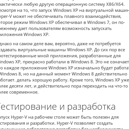
рактически любую другую операционную систему X86/X64.
есмотря на то, что запуск Windows XP на виртуальной маши
yper-V может не обеспечивать плавного взаимодействия,
оторое режим Windows XP обеспечивал в Windows 7, он по-
режнему дает пользователям возможность запускать
риложения Windows XP.
днако на самом деле вам, вероятно, даже не потребуется
оздавать виртуальные машины Windows XP. До сих пор все
ротестированные мной приложения, разработанные для
indows XP, прекрасно работали в Windows 8. Это не означает
то каждое приложение Windows XP изначально будет работа
 Windows 8, но на данный момент Windows 8 действительно
аботает. делать хорошую работу. Кроме того, Windows XP уже
олее десяти лет, и действительно пора переходить на что-то
олее современное.
Тестирование и разработка
апуск Hyper-V на рабочем столе может быть полезен для
естирования и разработки. Hyper-V позволяет создать