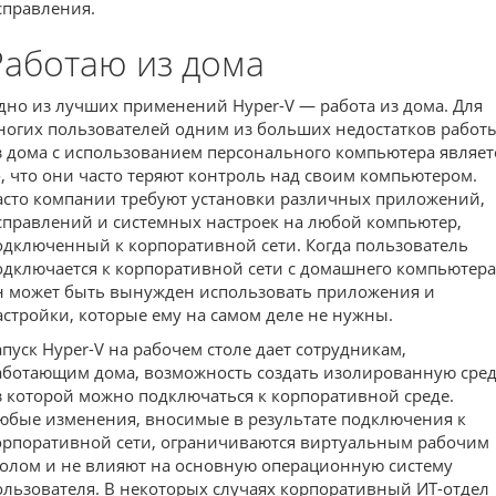
справления.
Работаю из дома
дно из лучших применений Hyper-V — работа из дома. Для
ногих пользователей одним из больших недостатков работ
з дома с использованием персонального компьютера являет
о, что они часто теряют контроль над своим компьютером.
асто компании требуют установки различных приложений,
справлений и системных настроек на любой компьютер,
одключенный к корпоративной сети. Когда пользователь
одключается к корпоративной сети с домашнего компьютера
н может быть вынужден использовать приложения и
астройки, которые ему на самом деле не нужны.
апуск Hyper-V на рабочем столе дает сотрудникам,
аботающим дома, возможность создать изолированную сред
з которой можно подключаться к корпоративной среде.
юбые изменения, вносимые в результате подключения к
орпоративной сети, ограничиваются виртуальным рабочим
толом и не влияют на основную операционную систему
ользователя. В некоторых случаях корпоративный ИТ-отдел