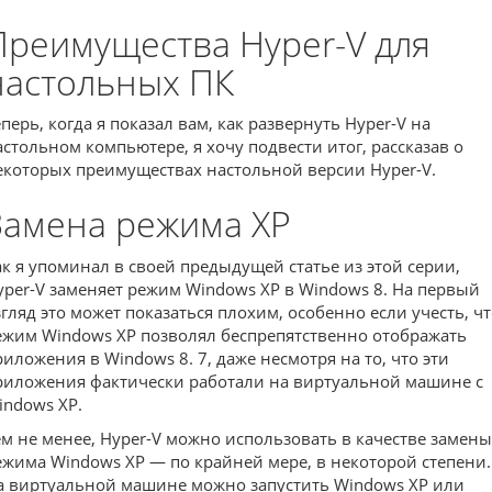
Преимущества Hyper-V для
настольных ПК
еперь, когда я показал вам, как развернуть Hyper-V на
астольном компьютере, я хочу подвести итог, рассказав о
екоторых преимуществах настольной версии Hyper-V.
Замена режима XP
ак я упоминал в своей предыдущей статье из этой серии,
yper-V заменяет режим Windows XP в Windows 8. На первый
згляд это может показаться плохим, особенно если учесть, ч
ежим Windows XP позволял беспрепятственно отображать
риложения в Windows 8. 7, даже несмотря на то, что эти
риложения фактически работали на виртуальной машине с
indows XP.
ем не менее, Hyper-V можно использовать в качестве замены
ежима Windows XP — по крайней мере, в некоторой степени.
а виртуальной машине можно запустить Windows XP или