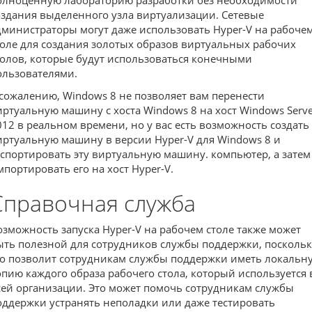
олноценную лабораторию разработки без необходимости
оздания выделенного узла виртуализации. Сетевые
дминистраторы могут даже использовать Hyper-V на рабоче
толе для создания золотых образов виртуальных рабочих
толов, которые будут использоваться конечными
ользователями.
 сожалению, Windows 8 не позволяет вам перенести
иртуальную машину с хоста Windows 8 на хост Windows Serv
012 в реальном времени, но у вас есть возможность создать
иртуальную машину в версии Hyper-V для Windows 8 и
кспортировать эту виртуальную машину. компьютер, а затем
мпортировать его на хост Hyper-V.
Справочная служба
озможность запуска Hyper-V на рабочем столе также может
ыть полезной для сотрудников службы поддержки, поскольк
то позволит сотрудникам службы поддержки иметь локальн
опию каждого образа рабочего стола, который используется 
сей организации. Это может помочь сотрудникам службы
оддержки устранять неполадки или даже тестировать