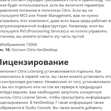
акже будет использоваться, если вы включите параметры
правления питанием в политиках Citrix. Если вы не
спользуете MCS или Power Management, вам не нужно
астраивать этот компонент, даже если ваша среда работает в
иртуализированной инфраструктуре. Например, если вы
пользуете PVS (Provisioning Services) и не хотите управлять
итанием, вы можете оставить эту часть пустой.
с. 10.
Хостинг Citrix XenDesktop
Лицензирование
омпонент Citrix Licensing устанавливается отдельно. Как
поминалось в первой части, вы также можете установить это
а контроллере доставки. Независимо от того, устанавливали
и вы его отдельно или на том же сервере в предыдущих
XenApp) версиях, вам необходимо запустить конкретную
онсоль Citrix License Server, чтобы просмотреть информацию
ицензировании. В XenDesktop 7 такая информация также
тображается в Studio Console. Вы также можете добавить