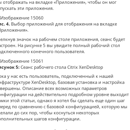
ы отображать на вкладке «Приложения», чтобы он мог
апускать эти приложения.
с. 4.
Выбор приложений для отображения на вкладке
Приложения».
елкнув значок на рабочем столе приложения, сеанс будет
астроен. На рисунке 5 вы увидите полный рабочий стол
одключенного конечного пользователя.
исунок 5:
Сеанс рабочего стола Citrix XenDesktop
ока у нас есть пользователь, подключенный к нашей
нфраструктуре XenDesktop, базовая установка и настройка
авершены. Описание всех возможных параметров
онфигурации на действительно подробном уровне выходит 
амки этой статьи, однако я хотел бы сделать еще один шаг
перед по сравнению с базовой конфигурацией, которую мы
делали до сих пор, чтобы коснуться некоторых
ополнительных шагов конфигурации.