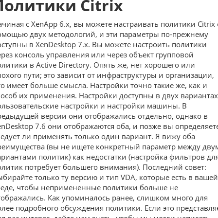
Политики Citrix
ачиная с XenApp 6.x, вы можете настраивать политики Citrix 
омощью двух методологий, и эти параметры по-прежнему
оступны в XenDesktop 7.x. Вы можете настроить политики
ерез консоль управления или через объект групповой
олитики в Active Directory. Опять же, нет хорошего или
лохого пути; это зависит от инфраструктуры и организации,
то имеет больше смысла. Настройки точно такие же, как и
пособ их применения. Настройки доступны в двух вариантах
ользовательские настройки и настройки машины. В
редыдущей версии они отображались отдельно, однако в
enDesktop 7.6 они отображаются оба, и позже вы определяет
ледует ли применять только один вариант. Я вижу оба
реимущества (вы не ищете конкретный параметр между дву
ариантами политик) как недостатки (настройка фильтров дл
олитик потребует большего внимания). Последний совет:
ыбирайте только ту версию и тип VDA, которые есть в вашей
реде, чтобы непримененные политики больше не
тображались. Как упоминалось ранее, слишком много для
олее подробного обсуждения политики. Если это представля
ля вас интерес, дайте нам знать, чтобы мы могли написать