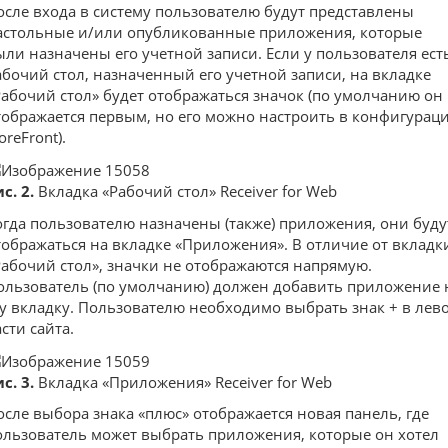
осле входа в систему пользователю будут представлены
астольные и/или опубликованные приложения, которые
ыли назначены его учетной записи. Если у пользователя ест
абочий стол, назначенный его учетной записи, на вкладке
Рабочий стол» будет отображаться значок (по умолчанию он
тображается первым, но его можно настроить в конфигурац
oreFront).
с. 2.
Вкладка «Рабочий стол» Receiver for Web
огда пользователю назначены (также) приложения, они буду
тображаться на вкладке «Приложения». В отличие от вкладк
Рабочий стол», значки не отображаются напрямую.
ользователь (по умолчанию) должен добавить приложение 
ту вкладку. Пользователю необходимо выбрать знак + в лев
сти сайта.
с. 3.
Вкладка «Приложения» Receiver for Web
осле выбора знака «плюс» отображается новая панель, где
ользователь может выбрать приложения, которые он хотел