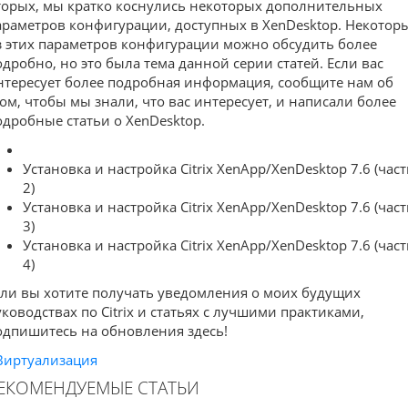
торых, мы кратко коснулись некоторых дополнительных
араметров конфигурации, доступных в XenDesktop. Некотор
з этих параметров конфигурации можно обсудить более
одробно, но это была тема данной серии статей. Если вас
нтересует более подробная информация, сообщите нам об
том, чтобы мы знали, что вас интересует, и написали более
одробные статьи о XenDesktop.
Установка и настройка Citrix XenApp/XenDesktop 7.6 (част
2)
Установка и настройка Citrix XenApp/XenDesktop 7.6 (част
3)
Установка и настройка Citrix XenApp/XenDesktop 7.6 (част
4)
сли вы хотите получать уведомления о моих будущих
уководствах по Citrix и статьях с лучшими практиками,
одпишитесь на обновления здесь!
Виртуализация
ЕКОМЕНДУЕМЫЕ СТАТЬИ