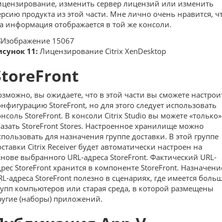
ицензирование, изменить сервер лицензий или изменить
ерсию продукта из этой части. Мне лично очень нравится, ч
та информация отображается в той же консоли.
исунок 11:
Лицензирование Citrix XenDesktop
StoreFront
озможно, вы ожидаете, что в этой части вы сможете настрои
онфигурацию StoreFront, но для этого следует использовать
нсоль StoreFront. В консоли Citrix Studio вы можете «только»
казать StoreFront Stores. Настроенное хранилище можно
спользовать для назначения группе доставки. В этой группе
оставки Citrix Receiver будет автоматически настроен на
снове выбранного URL-адреса StoreFront. Фактический URL-
дрес StoreFront хранится в компоненте StoreFront. Назначени
RL-адреса StoreFront полезно в сценариях, где имеется боль
рупп компьютеров или старая среда, в которой размещены
ругие (наборы) приложений.