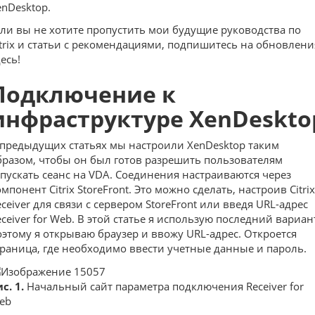
enDesktop.
сли вы не хотите пропустить мои будущие руководства по
itrix и статьи с рекомендациями, подпишитесь на обновлени
есь!
Подключение к
инфраструктуре XenDeskto
 предыдущих статьях мы настроили XenDesktop таким
бразом, чтобы он был готов разрешить пользователям
апускать сеанс на VDA. Соединения настраиваются через
мпонент Citrix StoreFront. Это можно сделать, настроив Citrix
eceiver для связи с сервером StoreFront или введя URL-адрес
eceiver for Web. В этой статье я использую последний вариан
оэтому я открываю браузер и ввожу URL-адрес. Откроется
траница, где необходимо ввести учетные данные и пароль.
с. 1.
Начальный сайт параметра подключения Receiver for
eb