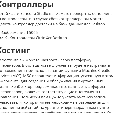
Контроллеры
 этой части консоли Studio вы можете проверить, обновлен
и контроллеры, и в случае сбоя контроллера вы можете
далить контроллер доставки из базы данных XenDesktop.
с. 9.
Контроллеры Citrix XenDesktop
Хостинг
а хостинге вы можете настроить свою платформу
ипервизора. В большинстве случаев вы будете настраивать
тот компонент при использовании функции Machine Creation
ervices (MCS). MSC использует информацию, указанную в это
омпоненте, для создания и обслуживания виртуальных
ашин. XenDesktop поддерживает все важные платформы
ипервизоров, включая соответствующие инструменты
правления. Логически вам нужно указать учетную запись
ользователя, которая имеет необходимые разрешения для
ыполнения действий на уровне гипервизора, и вам нужно
казать соответствующие требования к сети и хранилищу. Он