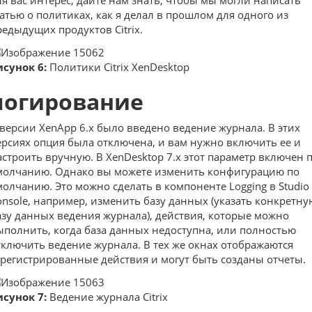
татью о политиках, как я делал в прошлом для одного из
редыдущих продуктов Citrix.
исунок 6:
Политики Citrix XenDesktop
логирование
 версии XenApp 6.x было введено ведение журнала. В этих
ерсиях опция была отключена, и вам нужно включить ее и
астроить вручную. В XenDesktop 7.x этот параметр включен 
молчанию. Однако вы можете изменить конфигурацию по
молчанию. Это можно сделать в компоненте Logging в Studio
onsole, например, изменить базу данных (указать конкретну
азу данных ведения журнала), действия, которые можно
ыполнить, когда база данных недоступна, или полностью
тключить ведение журнала. В тех же окнах отображаются
арегистрированные действия и могут быть созданы отчеты.
исунок 7:
Ведение журнала Citrix