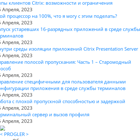
ипы клиентов Citrix: возможности и ограничения
5 Апреля, 2023
ой процессор на 100%, что я могу с этим поделать?
5 Апреля, 2023
апуск устаревших 16-разрядных приложений в среде служб
ерминалов
5 Апреля, 2023
нутри среды изоляции приложений Citrix Presentation Server
5 Апреля, 2023
правление полосой пропускания: Часть 1 – Старомодный
пособ
5 Апреля, 2023
правление специфичными для пользователя данными
онфигурации приложения в среде службы терминалов
5 Апреля, 2023
абота с плохой пропускной способностью и задержкой
5 Апреля, 2023
ерминальный сервер и вызов профиля
5 Апреля, 2023
< PROGLER >