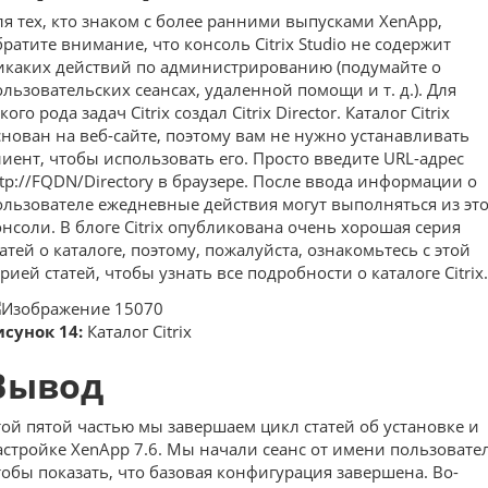
ля тех, кто знаком с более ранними выпусками XenApp,
братите внимание, что консоль Citrix Studio не содержит
икаких действий по администрированию (подумайте о
ользовательских сеансах, удаленной помощи и т. д.). Для
кого рода задач Citrix создал Citrix Director. Каталог Citrix
снован на веб-сайте, поэтому вам не нужно устанавливать
лиент, чтобы использовать его. Просто введите URL-адрес
ttp://FQDN/Directory в браузере. После ввода информации о
ользователе ежедневные действия могут выполняться из эт
онсоли. В блоге Citrix опубликована очень хорошая серия
татей о каталоге, поэтому, пожалуйста, ознакомьтесь с этой
рией статей, чтобы узнать все подробности о каталоге Citrix.
исунок 14:
Каталог Citrix
Вывод
той пятой частью мы завершаем цикл статей об установке и
астройке XenApp 7.6. Мы начали сеанс от имени пользовател
тобы показать, что базовая конфигурация завершена. Во-