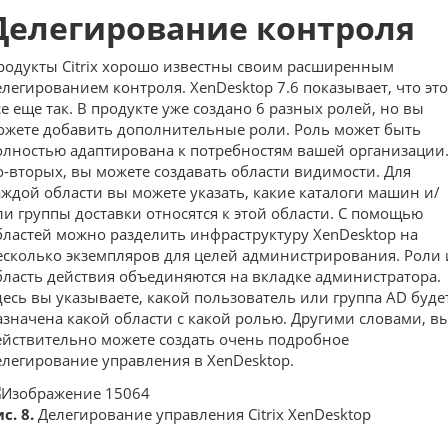
Делегирование контроля
родукты Citrix хорошо известны своим расширенным
елегированием контроля. XenDesktop 7.6 показывает, что это
се еще так. В продукте уже создано 6 разных ролей, но вы
ожете добавить дополнительные роли. Роль может быть
олностью адаптирована к потребностям вашей организации
о-вторых, вы можете создавать области видимости. Для
аждой области вы можете указать, какие каталоги машин и/
ли группы доставки относятся к этой области. С помощью
бластей можно разделить инфраструктуру XenDesktop на
есколько экземпляров для целей администрирования. Роли 
бласть действия объединяются на вкладке администратора.
десь вы указываете, какой пользователь или группа AD буде
азначена какой области с какой ролью. Другими словами, в
ействительно можете создать очень подробное
елегирование управления в XenDesktop.
с. 8.
Делегирование управления Citrix XenDesktop