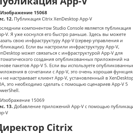
Публикация App-V
с. 12.
Публикация Citrix XenDesktop App-V
оследним компонентом Studio Console является публикация
pp-V. Я уже коснулся его быстро раньше. Здесь вы можете
казать свою инфраструктуру App-V (сервер управления и
убликации). Если вы настроили инфраструктуру App-V,
enDesktop может связаться с инфраструктурой App-V для
втоматического создания опубликованных приложений на
снове пакетов App-V 5. Если вы используете опубликованны
риложения в сочетании с App-V, это очень хорошая функция
н не настраивает клиент App-V, установленный в XenDeskto
DA, это необходимо сделать с помощью сценариев App-V 5
werShell.
с. 13.
Добавление приложений App-V с помощью публикац
pp-V
Директор Citrix