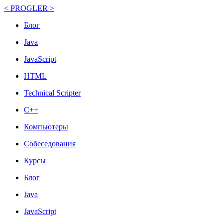
< PROGLER >
Блог
Java
JavaScript
HTML
Technical Scripter
C++
Компьютеры
Собеседования
Курсы
Блог
Java
JavaScript