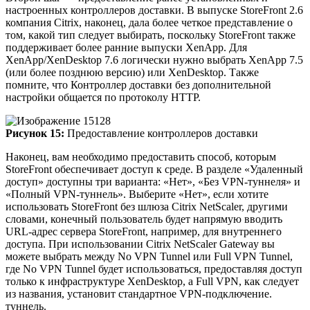
настроенных контроллеров доставки. В выпуске StoreFront 2.6
компания Citrix, наконец, дала более четкое представление о
том, какой тип следует выбирать, поскольку StoreFront также
поддерживает более ранние выпуски XenApp. Для
XenApp/XenDesktop 7.6 логически нужно выбрать XenApp 7.5
(или более позднюю версию) или XenDesktop. Также
помните, что Контроллер доставки без дополнительной
настройки общается по протоколу HTTP.
Рисунок 15:
Предоставление контроллеров доставки
Наконец, вам необходимо предоставить способ, которым
StoreFront обеспечивает доступ к среде. В разделе «Удаленный
доступ» доступны три варианта: «Нет», «Без VPN-туннеля» и
«Полный VPN-туннель». Выберите «Нет», если хотите
использовать StoreFront без шлюза Citrix NetScaler, другими
словами, конечный пользователь будет напрямую вводить
URL-адрес сервера StoreFront, например, для внутреннего
доступа. При использовании Citrix NetScaler Gateway вы
можете выбрать между No VPN Tunnel или Full VPN Tunnel,
где No VPN Tunnel будет использоваться, предоставляя доступ
только к инфраструктуре XenDesktop, а Full VPN, как следует
из названия, установит стандартное VPN-подключение.
туннель.