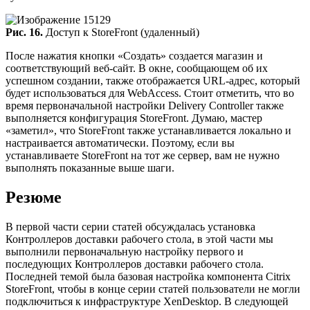
Рис. 16.
Доступ к StoreFront (удаленный)
После нажатия кнопки «Создать» создается магазин и
соответствующий веб-сайт. В окне, сообщающем об их
успешном создании, также отображается URL-адрес, который
будет использоваться для WebAccess. Стоит отметить, что во
время первоначальной настройки Delivery Controller также
выполняется конфигурация StoreFront. Думаю, мастер
«заметил», что StoreFront также устанавливается локально и
настраивается автоматически. Поэтому, если вы
устанавливаете StoreFront на тот же сервер, вам не нужно
выполнять показанные выше шаги.
Резюме
В первой части серии статей обсуждалась установка
Контроллеров доставки рабочего стола, в этой части мы
выполнили первоначальную настройку первого и
последующих Контроллеров доставки рабочего стола.
Последней темой была базовая настройка компонента Citrix
StoreFront, чтобы в конце серии статей пользователи не могли
подключиться к инфраструктуре XenDesktop. В следующей