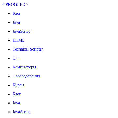
< PROGLER >
Блог
Java
JavaScript
HTML
Technical Scripter
C++
Компьютеры
Собеседования
Курсы
Блог
Java
JavaScript