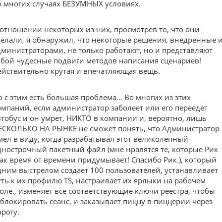
о многих случаях БЕЗУМНЫХ условиях.
 отношении некоторых из них, просмотрев то, что они
делали, я обнаружил, что некоторые решения, внедренные 
дминистраторами, не только работают, но и представляют
обой чудесные подвиги методов написания сценариев!
ействительно крутая и впечатляющая вещь.
о с этим есть большая проблема… Во многих из этих
омпаний, если администратор заболеет или его переедет
втобус и он умрет, НИКТО в компании и, вероятно, лишь
ЕСКОЛЬКО НА РЫНКЕ не сможет понять, что Администратор
мел в виду, когда разрабатывал этот великолепный
днострочный пакетный файл (мне нравятся те, которые Рик
ак время от времени придумывает! Спасибо Рик.), который
дним выстрелом создает 100 пользователей, устанавливает
уть к их профилю TS, настраивает их ярлыки на рабочем
толе., изменяет все соответствующие ключи реестра, чтобы
аблокировать сеанс, и заказывает пиццу в пиццерии через
орогу.