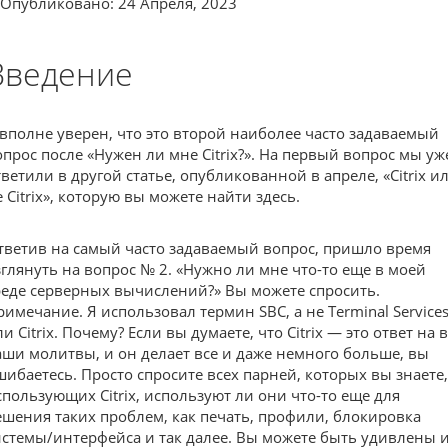
Опубликовано: 24 Апреля, 2023
Введение
 вполне уверен, что это второй наиболее часто задаваемый
опрос после «Нужен ли мне Citrix?». На первый вопрос мы уж
тветили в другой статье, опубликованной в апреле, «Citrix и
 Citrix», которую вы можете найти здесь.
тветив на самый часто задаваемый вопрос, пришло время
зглянуть на вопрос № 2. «Нужно ли мне что-то еще в моей
реде серверных вычислений?» Вы можете спросить.
римечание. Я использовал термин SBC, а не Terminal Service
и Citrix. Почему? Если вы думаете, что Citrix — это ответ на 
аши молитвы, и он делает все и даже немного больше, вы
шибаетесь. Просто спросите всех парней, которых вы знаете,
спользующих Citrix, используют ли они что-то еще для
ешения таких проблем, как печать, профили, блокировка
истемы/интерфейса и так далее. Вы можете быть удивлены 