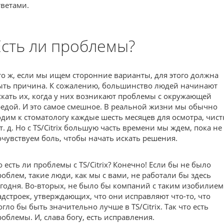
тветами.
Есть ли проблемы?
то ж, если мы ищем сторонние варианты, для этого должна
ыть причина. К сожалению, большинство людей начинают
скать их, когда у них возникают проблемы с окружающей
редой. И это самое смешное. В реальной жизни мы обычно
одим к стоматологу каждые шесть месяцев для осмотра, чист
 т. д. Но с TS/Citrix большую часть времени мы ждем, пока не
очувствуем боль, чтобы начать искать решения.
о есть ли проблемы с TS/Citrix? Конечно! Если бы не было
роблем, такие люди, как мы с вами, не работали бы здесь
егодня. Во-вторых, не было бы компаний с таким изобилием
адстроек, утверждающих, что они исправляют что-то, что
огло бы быть значительно лучше в TS/Citrix. Так что есть
роблемы. И, слава богу, есть исправления.