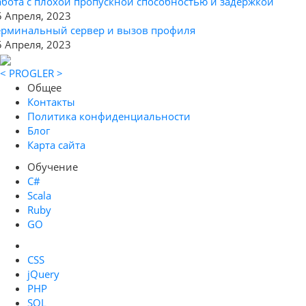
абота с плохой пропускной способностью и задержкой
5 Апреля, 2023
ерминальный сервер и вызов профиля
5 Апреля, 2023
< PROGLER >
Общее
Контакты
Политика конфиденциальности
Блог
Карта сайта
Обучение
C#
Scala
Ruby
GO
CSS
jQuery
PHP
SQL