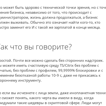
то может быть здорово с технической точки зрения, но с точ
рения бизнеса, независимо от того, что происходит с
дминистратором, жизнь должна продолжаться, а бизнес
олжен выживать. Обычно это означает найти кого-то, кто
ыстро заменит его И с такой же зарплатой в конце месяца.
Так что вы говорите?
ростой. Почти все можно сделать без сторонних надстроек.
ы можете иметь счастливую среду TS/Citrix без проблем с
ечатью, без проблем с профилем, 99,9999% блокировки и с
ременем безотказной работы 10-9 с, даже не прикасаясь к
тороннему инструменту.
о если вы исчезнете с лица земли, даже инопланетная техни
е сможет понять, какого черта вы имели в виду, когда
ридумали такие шедевры в скриптовой сфере. Люди могут