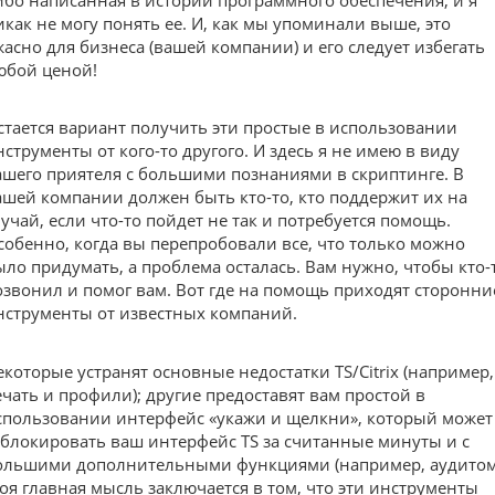
икак не могу понять ее. И, как мы упоминали выше, это
жасно для бизнеса (вашей компании) и его следует избегать
юбой ценой!
стается вариант получить эти простые в использовании
нструменты от кого-то другого. И здесь я не имею в виду
ашего приятеля с большими познаниями в скриптинге. В
ашей компании должен быть кто-то, кто поддержит их на
лучай, если что-то пойдет не так и потребуется помощь.
собенно, когда вы перепробовали все, что только можно
ыло придумать, а проблема осталась. Вам нужно, чтобы кто-
озвонил и помог вам. Вот где на помощь приходят сторонни
нструменты от известных компаний.
екоторые устранят основные недостатки TS/Citrix (например,
ечать и профили); другие предоставят вам простой в
спользовании интерфейс «укажи и щелкни», который может
аблокировать ваш интерфейс TS за считанные минуты и с
ольшими дополнительными функциями (например, аудитом
оя главная мысль заключается в том, что эти инструменты