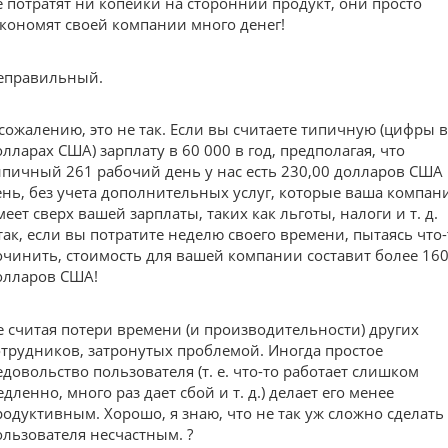
е потратят ни копейки на сторонний продукт, они просто
экономят своей компании много денег!
еправильный.
 сожалению, это не так. Если вы считаете типичную (цифры в
олларах США) зарплату в 60 000 в год, предполагая, что
ипичный 261 рабочий день у нас есть 230,00 долларов США 
ень, без учета дополнительных услуг, которые ваша компан
меет сверх вашей зарплаты, таких как льготы, налоги и т. д.
так, если вы потратите неделю своего времени, пытаясь что-
очинить, стоимость для вашей компании составит более 16
олларов США!
е считая потери времени (и производительности) других
отрудников, затронутых проблемой. Иногда простое
едовольство пользователя (т. е. что-то работает слишком
дленно, много раз дает сбой и т. д.) делает его менее
родуктивным. Хорошо, я знаю, что не так уж сложно сделать
ользователя несчастным. ?