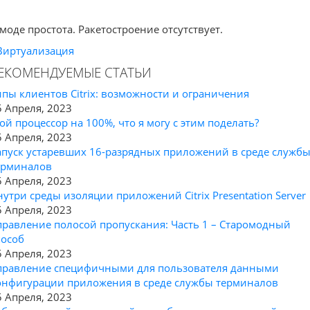
 моде простота. Ракетостроение отсутствует.
Виртуализация
ЕКОМЕНДУЕМЫЕ СТАТЬИ
ипы клиентов Citrix: возможности и ограничения
5 Апреля, 2023
ой процессор на 100%, что я могу с этим поделать?
5 Апреля, 2023
апуск устаревших 16-разрядных приложений в среде служб
ерминалов
5 Апреля, 2023
нутри среды изоляции приложений Citrix Presentation Server
5 Апреля, 2023
правление полосой пропускания: Часть 1 – Старомодный
пособ
5 Апреля, 2023
правление специфичными для пользователя данными
онфигурации приложения в среде службы терминалов
5 Апреля, 2023