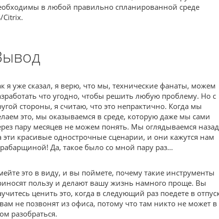
еобходимы в любой правильно спланированной среде
/Citrix.
Вывод
ак я уже сказал, я верю, что мы, технические фанаты, можем
азработать что угодно, чтобы решить любую проблему. Но с
ругой стороны, я считаю, что это непрактично. Когда мы
елаем это, мы оказываемся в среде, которую даже мы сами
ерез пару месяцев не можем понять. Мы оглядываемся назад
а эти красивые однострочные сценарии, и они кажутся нам
арабарщиной! Да, такое было со мной пару раз…
мейте это в виду, и вы поймете, почему такие инструменты
риносят пользу и делают вашу жизнь намного проще. Вы
аучитесь ценить это, когда в следующий раз поедете в отпус
 вам не позвонят из офиса, потому что там никто не может в
том разобраться.