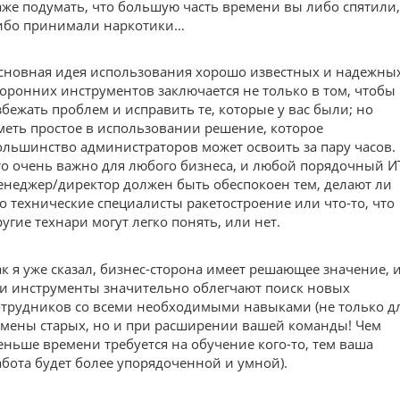
аже подумать, что большую часть времени вы либо спятили,
ибо принимали наркотики…
сновная идея использования хорошо известных и надежны
торонних инструментов заключается не только в том, чтобы
збежать проблем и исправить те, которые у вас были; но
меть простое в использовании решение, которое
ольшинство администраторов может освоить за пару часов.
то очень важно для любого бизнеса, и любой порядочный И
енеджер/директор должен быть обеспокоен тем, делают ли
го технические специалисты ракетостроение или что-то, что
ругие технари могут легко понять, или нет.
ак я уже сказал, бизнес-сторона имеет решающее значение, 
ти инструменты значительно облегчают поиск новых
отрудников со всеми необходимыми навыками (не только д
амены старых, но и при расширении вашей команды! Чем
еньше времени требуется на обучение кого-то, тем ваша
абота будет более упорядоченной и умной).