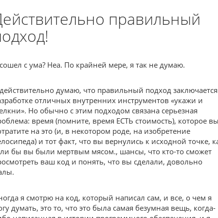
Действительно правильный
подход!
 сошел с ума? Неа. По крайней мере, я так не думаю.
 действительно думаю, что правильный подход заключается
азработке отличных внутренних инструментов «укажи и
елкни». Но обычно с этим подходом связана серьезная
роблема: время (помните, время ЕСТЬ стоимость), которое в
отратите на это (и, в некотором роде, на изобретение
елосипеда) и тот факт, что вы вернулись к исходной точке, к
сли бы вы были мертвым мясом., шансы, что кто-то сможет
росмотреть ваш код и понять, что вы сделали, довольно
алы.
ногда я смотрю на код, который написал сам, и все, о чем я
огу думать, это то, что это была самая безумная вещь, когда-
ибо написанная в истории программного обеспечения, и я