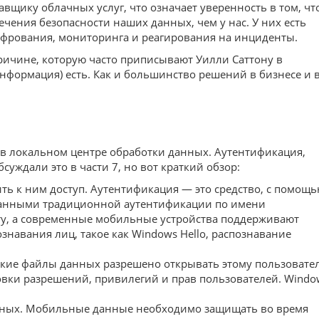
авщику облачных услуг, что означает уверенность в том, чт
ечения безопасности наших данных, чем у нас. У них есть
ифрования, мониторинга и реагирования на инциденты.
ричине, которую часто приписывают Уилли Саттону в
нформация) есть. Как и большинство решений в бизнесе и 
 в локальном центре обработки данных. Аутентификация,
уждали это в части 7, но вот краткий обзор:
ть к ним доступ. Аутентификация — это средство, с помощ
 данными традиционной аутентификации по имени
ту, а современные мобильные устройства поддерживают
навания лиц, такое как Windows Hello, распознавание
какие файлы данных разрешено открывать этому пользовате
тановки разрешений, привилегий и прав пользователей. Windo
нных. Мобильные данные необходимо защищать во время