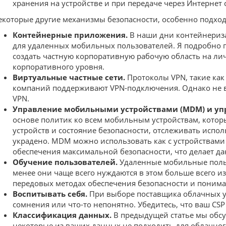
хранения на устройстве и при передаче через Интернет
екоторые другие механизмы безопасности, особенно подхо
Контейнерные приложения.
В наши дни контейнериза
для удаленных мобильных пользователей. Я подробно пи
создать частную корпоративную рабочую область на ли
корпоративного уровня.
Виртуальные частные сети.
Протоколы VPN, такие как
компаний поддерживают VPN-подключения. Однако не в
VPN.
Управление мобильными устройствами (MDM) и у
основе политик ко всем мобильным устройствам, котор
устройств и состояние безопасности, отслеживать испол
украдено. MDM можно использовать как с устройствами
обеспечения максимальной безопасности, что делает да
Обучение пользователей.
Удаленные мобильные пользо
менее они чаще всего нуждаются в этом больше всего из
передовых методах обеспечения безопасности и понимаю
Воспитывать себя.
При выборе поставщика облачных ус
сомнения или что-то непонятно. Убедитесь, что ваш C
Классификация данных.
В предыдущей статье мы обсу
некоторые из ваших данных не подходить для облачног