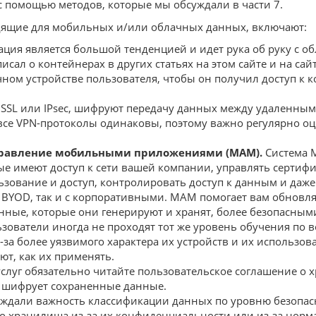
 с помощью методов, которые мы обсуждали в части 7.
дящие для мобильных и/или облачных данных, включают:
ция является большой тенденцией и идет рука об руку с о
сал о контейнерах в других статьях на этом сайте и на с
чном устройстве пользователя, чтобы он получил доступ 
 SSL или IPsec, шифруют передачу данных между удаленны
се VPN-протоколы одинаковы, поэтому важно регулярно оц
правление мобильными приложениями (MAM).
Система M
ые имеют доступ к сети вашей компании, управлять сертиф
ьзование и доступ, контролировать доступ к данным и даже
 BYOD, так и с корпоративными. MAM помогает вам обновл
нные, которые они генерируют и хранят, более безопасным
ватели иногда не проходят тот же уровень обучения по во
-за более уязвимого характера их устройств и их использо
т, как их применять.
луг обязательно читайте пользовательское соглашение о хр
SP шифрует сохраненные данные.
ждали важность классификации данных по уровню безопасно
о хранилища из-за их конфиденциальности или из-за норм