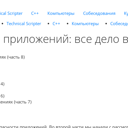
cal Scripter
C++
Компьютеры
Собеседования
К
Technical Scripter
C++
Компьютеры
Собесед
приложений: все дело в
 4)
 6)
ниях (часть 7)
зопасности приложений. Во второй части мы начали с рассмо