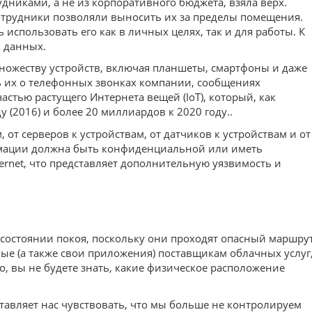
дниками, а не из корпоративного бюджета, взяла верх.
сотрудники позволяли выносить их за пределы помещения.
спользовать его как в личных целях, так и для работы. К
х данных.
множеству устройств, включая планшеты, смартфоны и даже
ь их о телефонных звонках компании, сообщениях
стью растущего Интернета вещей (IoT), который, как
 (2016) и более 20 миллиардов к 2020 году..
от серверов к устройствам, от датчиков к устройствам и от
ормации должна быть конфиденциальной или иметь
rnet, что представляет дополнительную уязвимость и
 состоянии покоя, поскольку они проходят опасный маршру
ые (а также свои приложения) поставщикам облачных услуг
го, вы не будете знать, какие физическое расположение
ставляет нас чувствовать, что мы больше не контролируем