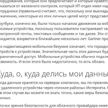
борудования, которые они предпочитают и которые нравятся
тказаться от железного контроля, который ИТ-отдел имел 
отрудники (правильно) считают, что, поскольку они выклады
ожалению, некоторые из этих личных целей могут представл
оутбуки, конечно же, были только началом движения за мо
осимые устройства, поскольку пользователи настраивают с
лектронной почты, текстовых сообщениях и так далее. Эти 
жидается, взорвется в ближайшие несколько лет: Gartner пр
то надвигающееся мобильное безумие означает, что гораздо б
стройств к устройствам. Значительная часть этих данных 
граниченный доступ. Мобильные устройства обычно подключа
язвимость. И если этого было недостаточно, то есть облако.
Куда, о, куда делись мои данн
огда данные хранятся на серверах компании, мы по-прежнем
т удаленного устройства через «плохие районы» Интернета.
 в этом случае вы можете не знать точно, какие меры безоп
анных.
 точки зрения безопасности для облачного провайдера имеет