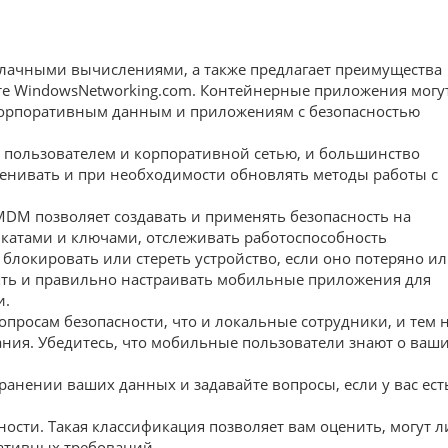
блачными вычислениями, а также предлагает преимущества
айте WindowsNetworking.com. Контейнерные приложения могу
к корпоративным данным и приложениям с безопасностью
м пользователем и корпоративной сетью, и большинство
енивать и при необходимости обновлять методы работы с
DM позволяет создавать и применять безопасность на
икатами и ключами, отслеживать работоспособность
 блокировать или стереть устройство, если оно потеряно и
ять и правильно настраивать мобильные приложения для
и.
просам безопасности, что и локальные сотрудники, и тем 
вания. Убедитесь, что мобильные пользователи знают о ваш
анении ваших данных и задавайте вопросы, если у вас ест
сти. Такая классификация позволяет вам оценить, могут л
ативных требований.