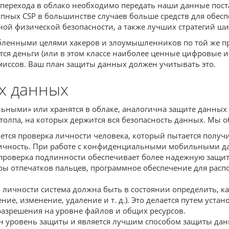
ля перехода в облако необходимо передать наши данные пост
рупных CSP в большинстве случаев больше средств для обесп
ной физической безопасности, а также лучших стратегий ш
юбленными целями хакеров и злоумышленников по той же п
тся деньги (или в этом классе наиболее ценные цифровые и
миссов. Ваш план защиты данных должен учитывать это.
х данных
ьными» или хранятся в облаке, аналогична защите данных
олпа, на которых держится вся безопасность данных. Мы обс
тся проверка личности человека, который пытается получи
ю личность. При работе с конфиденциальными мобильными
 проверка подлинности обеспечивает более надежную защи
 отпечатков пальцев, программное обеспечение для распоз
 личности система должна быть в состоянии определить, 
ение, изменение, удаление и т. д.). Это делается путем ус
азрешения на уровне файлов и общих ресурсов.
 уровень защиты и является лучшим способом защиты да