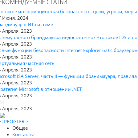
ЕКОМЕНДУЕМЫЕ СТАТЬИ
то такое информационная безопасность: цели, угрозы, мер
7 Июня, 2024
рандмауэр в ИТ-системе
5 Апреля, 2023
очему одного брандмауэра недостаточно? Что такое IDS и по
5 Апреля, 2023
овые функции безопасности Internet Explorer 6.0 с браузеро
5 Апреля, 2023
иртуальная частная сеть
5 Апреля, 2023
icrosoft ISA Server, часть II — функции брандмауэра, прави
5 Апреля, 2023
тратегия Microsoft в отношении .NET
5 Апреля, 2023
SH
5 Апреля, 2023
< PROGLER >
Общее
Контакты