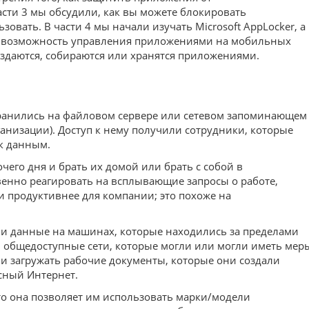
сти 3 мы обсудили, как вы можете блокировать
ать. В части 4 мы начали изучать Microsoft AppLocker, а 
вую возможность управления приложениями на мобильных
оздаются, собираются или хранятся приложениями.
хранились на файловом сервере или сетевом запоминающем
анизации). Доступ к нему получили сотрудники, которые
к данным.
его дня и брать их домой или брать с собой в
овенно реагировать на всплывающие запросы о работе,
 и продуктивнее для компании; это похоже на
али данные на машинах, которые находились за пределами
 общедоступные сети, которые могли или могли иметь мер
и загружать рабочие документы, которые они создали
сный Интернет.
что она позволяет им использовать марки/модели