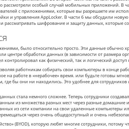
но рассмотрели особый случай мобильных приложений. В ча
телей с приложениями, которые вы разрешаете им использов
тройки и управления AppLocker. В части 6 мы обсудили но
чали рассматривать шифрование и защиту данных, которые с
ся
жениями, было относительно просто. Эти данные обычно 
ли центре обработки данных (в зависимости от размера орг
л контролировал как физический, так и логический доступ 
воляя работникам собирать свои компьютеры в конце рабоч
ное на работе в «нерабочее» время. или будьте готовы мгн
ом, где бы они ни находились. Это удобнее для сотрудников
 данных стала немного сложнее. Теперь сотрудники создав
анным из множества разных мест через разные домашние и
данных из сети компании на свои удаленные компьютеры ил
ремещаться через очень общедоступный и очень небезопа
ойство» (BYOD), которую любят многие сотрудники, потому 