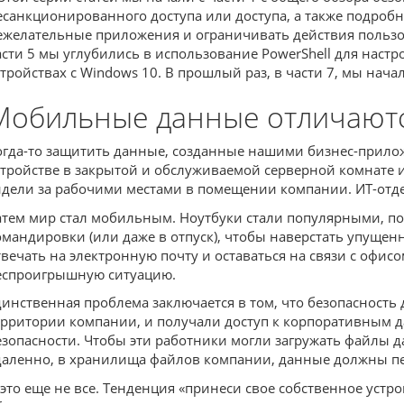
есанкционированного доступа или доступа, а также подроб
ежелательные приложения и ограничивать действия пользова
асти 5 мы углубились в использование PowerShell для нас
стройствах с Windows 10. В прошлый раз, в части 7, мы на
Мобильные данные отличают
огда-то защитить данные, созданные нашими бизнес-прило
стройстве в закрытой и обслуживаемой серверной комнате и
идели за рабочими местами в помещении компании. ИТ-отде
атем мир стал мобильным. Ноутбуки стали популярными, поз
омандировки (или даже в отпуск), чтобы наверстать упущен
твечать на электронную почту и оставаться на связи с офис
еспроигрышную ситуацию.
динственная проблема заключается в том, что безопасность
ерритории компании, и получали доступ к корпоративным д
езопасности. Чтобы эти работники могли загружать файлы 
даленно, в хранилища файлов компании, данные должны пе
 это еще не все. Тенденция «принеси свое собственное устр