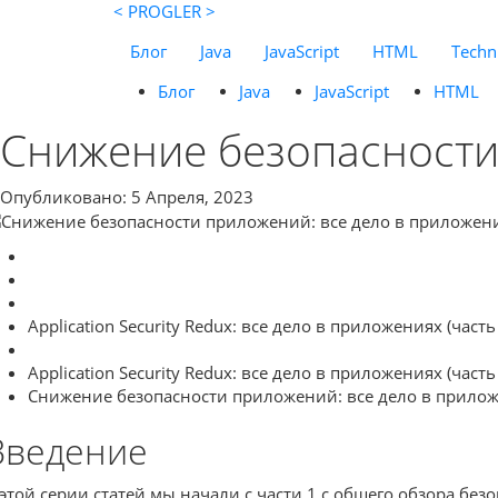
< PROGLER >
Блог
Java
JavaScript
HTML
Techni
Блог
Java
JavaScript
HTML
Снижение безопасности 
Опубликовано: 5 Апреля, 2023
Application Security Redux: все дело в приложениях (часть
Application Security Redux: все дело в приложениях (часть
Снижение безопасности приложений: все дело в приложе
Введение
 этой серии статей мы начали с части 1 с общего обзора бе