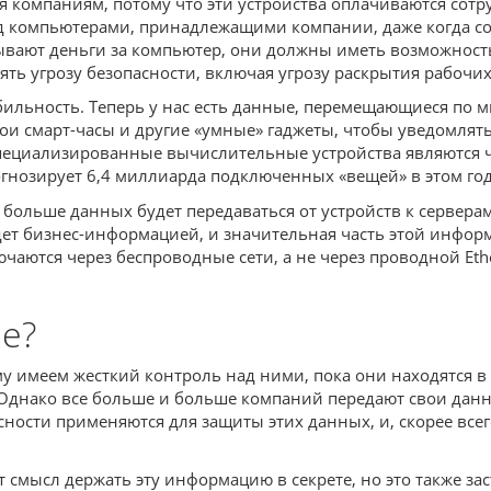
 компаниям, потому что эти устройства оплачиваются сотру
над компьютерами, принадлежащими компании, даже когда 
вают деньги за компьютер, они должны иметь возможность и
ять угрозу безопасности, включая угрозу раскрытия рабочи
бильность. Теперь у нас есть данные, перемещающиеся по 
вои смарт-часы и другие «умные» гаджеты, чтобы уведомлят
специализированные вычислительные устройства являются ча
огнозирует 6,4 миллиарда подключенных «вещей» в этом году
ольше данных будет передаваться от устройств к серверам, 
будет бизнес-информацией, и значительная часть этой инф
ются через беспроводные сети, а не через проводной Ethe
ые?
у имеем жесткий контроль над ними, пока они находятся в
 Однако все больше и больше компаний передают свои данн
асности применяются для защиты этих данных, и, скорее все
 смысл держать эту информацию в секрете, но это также за