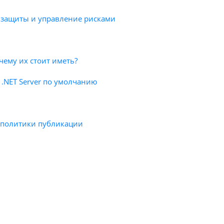
ы защиты и управление рисками
чему их стоит иметь?
м .NET Server по умолчанию
ла политики публикации