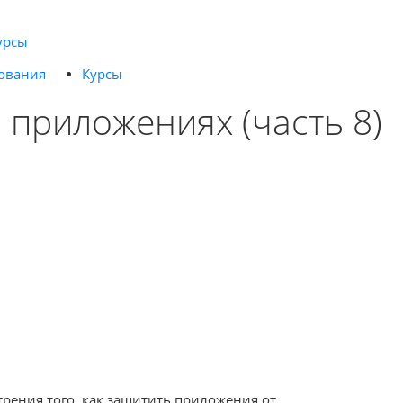
урсы
ования
Курсы
 приложениях (часть 8)
трения того, как защитить приложения от