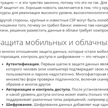
итуацию — и это чувство законно, потому что это не так. Д
SP защитит их. Хорошая новость заключается в том, что у к
есурсы для реализации высокого уровня, высокотехнологич
 другой стороны, крупные и известные CSP могут быть изл
тношении того, почему он грабил банки: именно там находя
изни, решение разместить данные в облаке требует компро
Защита мобильных и облачны
о многих отношениях защита данных, которые «стали мобил
вторизация, контроль доступа и шифрование — это четыре ст
Аутентификация.
Первым шагом в защите данных являе
которого человек (или компьютер) подтверждает сво
пользователя и паролю недостаточно. Многофакторная
множество форм проверки подлинности, включая сканеры
образов и многое другое.
Авторизация и контроль доступа.
После установления
и какой уровень доступа он/она может иметь (только чт
поддерживает различные типы разрешений, например р
Шифрование.
Шифрование данных добавляет еще один