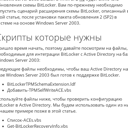
бновления схемы BitLocker. Вам по-прежнему необходимо
апустить сценарий расширения схемы BitLocker, описанный 
той статье, после установки пакета обновления 2 (SP2) в
истеме на основе Windows Server 2003.
Скрипты которые нужны
ришло время начать, поэтому давайте посмотрим на файлы,
еобходимые для интеграции BitLocker с Active Directory на ба
indows Server 2003:
ледующие файлы необходимы, чтобы ваш Active Directory на
азе Windows Server 2003 был готов к поддержке BitLocker.
BitLockerTPMSchemaExtension.ldf
Добавить-TPMSelfWriteACE.vbs
спользуйте файлы ниже, чтобы проверить конфигурацию
itLocker в Active Directory. Мы будем использовать один из н
 нашем примере позже в этой статье.
Список-ACEs.vbs
Get-BitLockerRecoveryInfo.vbs