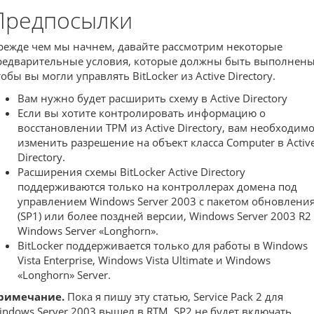
Предпосылки
режде чем мы начнем, давайте рассмотрим некоторые
редварительные условия, которые должны быть выполнены
обы вы могли управлять BitLocker из Active Directory.
Вам нужно будет расширить схему в Active Directory
Если вы хотите контролировать информацию о
восстановлении TPM из Active Directory, вам необходим
изменить разрешение на объект класса Computer в Activ
Directory.
Расширения схемы BitLocker Active Directory
поддерживаются только на контроллерах домена под
управлением Windows Server 2003 с пакетом обновления
(SP1) или более поздней версии, Windows Server 2003 R2
Windows Server «Longhorn».
BitLocker поддерживается только для работы в Windows
Vista Enterprise, Windows Vista Ultimate и Windows
«Longhorn» Server.
римечание.
Пока я пишу эту статью, Service Pack 2 для
indows Server 2003 вышел в RTM. SP2
не
будет включать