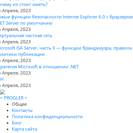
очему их стоит иметь?
5 Апреля, 2023
овые функции безопасности Internet Explorer 6.0 с браузером
NET Server по умолчанию
5 Апреля, 2023
иртуальная частная сеть
5 Апреля, 2023
icrosoft ISA Server, часть II — функции брандмауэра, правила
олитики публикации
5 Апреля, 2023
тратегия Microsoft в отношении .NET
5 Апреля, 2023
SH
5 Апреля, 2023
< PROGLER >
Общее
Контакты
Политика конфиденциальности
Блог
Карта сайта