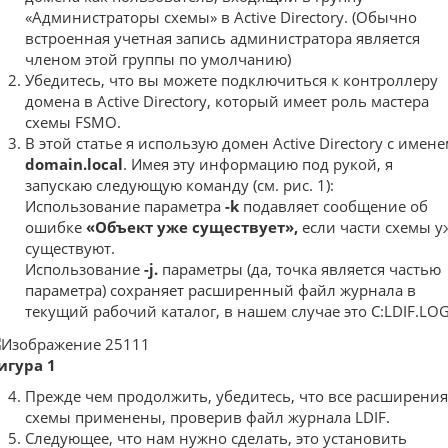
«Администраторы схемы» в Active Directory. (Обычно
встроенная учетная запись администратора является
членом этой группы по умолчанию)
Убедитесь, что вы можете подключиться к контроллеру
домена в Active Directory, который имеет роль мастера
схемы FSMO.
В этой статье я использую домен Active Directory с имен
domain.local
. Имея эту информацию под рукой, я
запускаю следующую команду (см. рис. 1):
Использование параметра
-k
подавляет сообщение об
ошибке
«Объект уже существует»,
если части схемы у
существуют.
Использование
-j.
параметры (да, точка является частью
параметра) сохраняет расширенный файл журнала в
текущий рабочий каталог, в нашем случае это C:LDIF.LO
игура 1
Прежде чем продолжить, убедитесь, что все расширения
схемы применены, проверив файл журнала LDIF.
Следующее, что нам нужно сделать, это установить