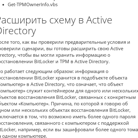
Get-TPMOwnerInfo.vbs
Расширить схему в Active
irectory
осле того, как вы проверили предварительные условия и
роверили сценарии, вы готовы расширить свою Active
irectory, чтобы вы могли хранить информацию о
сстановлении BitLocker и TPM в Active Directory.
то работает следующим образом: информация о
осстановлении BitLocker хранится в подобъекте объекта
омпьютер» в Active Directory, что означает, что объект
Компьютер» служит контейнером для одного или нескольки
бъектов восстановления BitLocker, связанных с конкретным
бъектом «Компьютер». Причина, по которой я говорю об
дном или нескольких объектах восстановления BitLocker,
аключается в том, что возможно иметь более одного пароля
осстановления, связанного с компьютером с поддержкой
itLocker, например, если вы зашифровали более одного тома
а одном компьютере.