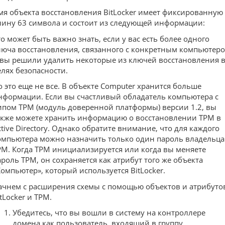
мя объекта восстановления BitLocker имеет фиксированную
лину 63 символа и состоит из следующей информации:
то может быть важно знать, если у вас есть более одного
люча восстановления, связанного с конкретным компьютеро
 вы решили удалить некоторые из ключей восстановления 
елях безопасности.
о это еще не все. В объекте Computer хранится больше
нформации. Если вы счастливый обладатель компьютера с
ипом TPM (модуль доверенной платформы) версии 1.2, вы
акже можете хранить информацию о восстановлении TPM в
ctive Directory. Однако обратите внимание, что для каждого
омпьютера можно назначить только один пароль владельца
PM. Когда TPM инициализируется или когда вы меняете
ароль TPM, он сохраняется как атрибут того же объекта
Компьютер», который используется BitLocker.
ачнем с расширения схемы с помощью объектов и атрибуто
tLocker и TPM.
Убедитесь, что вы вошли в систему на контроллере
домена как пользователь, входящий в группу