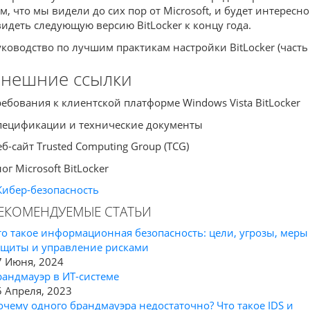
ем, что мы видели до сих пор от Microsoft, и будет интересно
видеть следующую версию BitLocker к концу года.
уководство по лучшим практикам настройки BitLocker (часть 
нешние ссылки
ребования к клиентской платформе Windows Vista BitLocker
пецификации и технические документы
еб-сайт Trusted Computing Group (TCG)
ог Microsoft BitLocker
Кибер-безопасность
ЕКОМЕНДУЕМЫЕ СТАТЬИ
то такое информационная безопасность: цели, угрозы, меры
ащиты и управление рисками
7 Июня, 2024
рандмауэр в ИТ-системе
5 Апреля, 2023
очему одного брандмауэра недостаточно? Что такое IDS и