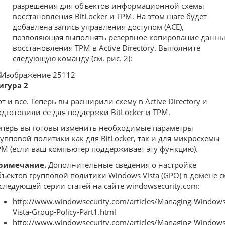
разрешения для объектов информационной схемы
восстановления BitLocker и TPM. На этом шаге будет
добавлена запись управления доступом (ACE),
позволяющая выполнять резервное копирование данн
восстановления TPM в Active Directory. Выполните
следующую команду (см. рис. 2):
игура 2
от и все. Теперь вы расширили схему в Active Directory и
одготовили ее для поддержки BitLocker и TPM.
еперь вы готовы изменить необходимые параметры
рупповой политики как для BitLocker, так и для микросхемы
PM (если ваш компьютер поддерживает эту функцию).
римечание.
Дополнительные сведения о настройке
бъектов групповой политики Windows Vista (GPO) в домене с
 следующей серии статей на сайте windowsecurity.com:
http://www.windowsecurity.com/articles/Managing-Windows
Vista-Group-Policy-Part1.html
http://www.windowsecurity.com/articles/Managing-Windows