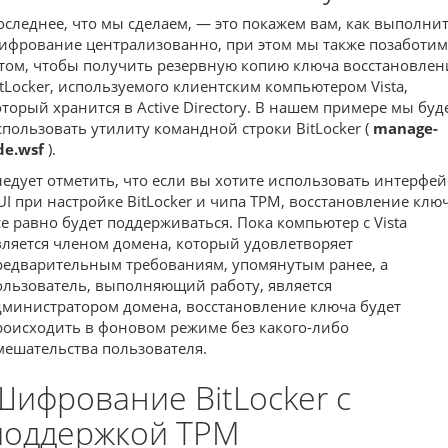
оследнее, что мы сделаем, — это покажем вам, как выполни
ифрование централизованно, при этом мы также позаботим
 том, чтобы получить резервную копию ключа восстановлен
itLocker, используемого клиентским компьютером Vista,
оторый хранится в Active Directory. В нашем примере мы буд
спользовать утилиту командной строки BitLocker (
manage-
de.wsf
).
ледует отметить, что если вы хотите использовать интерфей
UI при настройке BitLocker и чипа TPM, восстановление клю
се равно будет поддерживаться. Пока компьютер с Vista
вляется членом домена, который удовлетворяет
редварительным требованиям, упомянутым ранее, а
ользователь, выполняющий работу, является
дминистратором домена, восстановление ключа будет
роисходить в фоновом режиме без какого-либо
мешательства пользователя.
Шифрование BitLocker с
поддержкой TPM