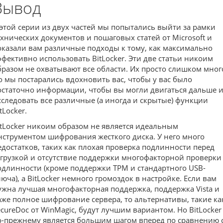
Вывод
 этой серии из двух частей мы попытались выйти за рамки
ехнических документов и пошаговых статей от Microsoft и
оказали вам различные подходы к тому, как максимально
ффективно использовать BitLocker. Эти две статьи никоим
бразом не охватывают все области. Их просто слишком мног
о мы постарались вдохновить вас, чтобы у вас было
остаточно информации, чтобы вы могли двигаться дальше 
сследовать все различные (а иногда и скрытые) функции
tLocker.
itLocker никоим образом не является идеальным
нструментом шифрования жесткого диска. У него много
едостатков, таких как плохая проверка подлинности перед
агрузкой и отсутствие поддержки многофакторной проверки
одлинности (кроме поддержки TPM и стандартного USB-
люча), а BitLocker немного громоздок в настройке. Если вам
ужна лучшая многофакторная поддержка, поддержка Vista и
аже полное шифрование сервера, то альтернативы, такие ка
ecureDoc от WinMagic, будут лучшим вариантом. Но BitLocker
о-прежнему является большим шагом вперед по сравнению 