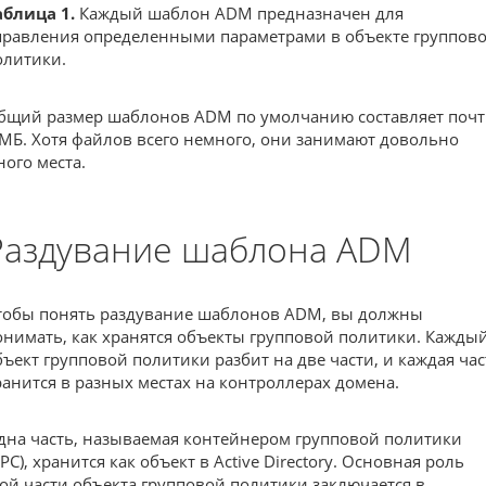
аблица 1.
Каждый шаблон ADM предназначен для
правления определенными параметрами в объекте группов
олитики.
бщий размер шаблонов ADM по умолчанию составляет поч
 МБ. Хотя файлов всего немного, они занимают довольно
ного места.
Раздувание шаблона ADM
тобы понять раздувание шаблонов ADM, вы должны
онимать, как хранятся объекты групповой политики. Кажды
бъект групповой политики разбит на две части, и каждая час
ранится в разных местах на контроллерах домена.
дна часть, называемая контейнером групповой политики
PC), хранится как объект в Active Directory. Основная роль
той части объекта групповой политики заключается в