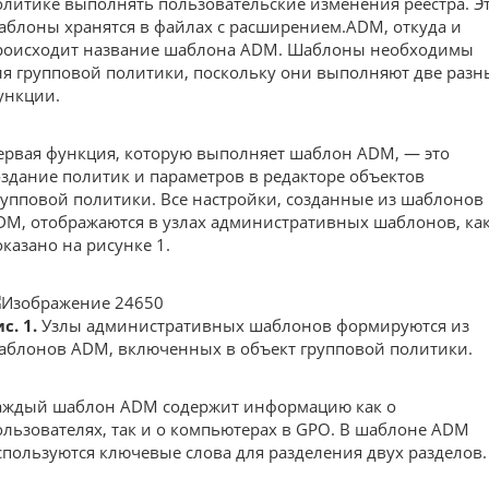
олитике выполнять пользовательские изменения реестра. Э
аблоны хранятся в файлах с расширением.ADM, откуда и
роисходит название шаблона ADM. Шаблоны необходимы
ля групповой политики, поскольку они выполняют две разн
ункции.
ервая функция, которую выполняет шаблон ADM, — это
оздание политик и параметров в редакторе объектов
рупповой политики. Все настройки, созданные из шаблонов
DM, отображаются в узлах административных шаблонов, ка
оказано на рисунке 1.
с. 1.
Узлы административных шаблонов формируются из
аблонов ADM, включенных в объект групповой политики.
аждый шаблон ADM содержит информацию как о
ользователях, так и о компьютерах в GPO. В шаблоне ADM
спользуются ключевые слова для разделения двух разделов.