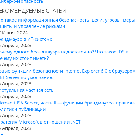
Кибер-безопасность
ЕКОМЕНДУЕМЫЕ СТАТЬИ
то такое информационная безопасность: цели, угрозы, меры
ащиты и управление рисками
7 Июня, 2024
рандмауэр в ИТ-системе
5 Апреля, 2023
очему одного брандмауэра недостаточно? Что такое IDS и
очему их стоит иметь?
5 Апреля, 2023
овые функции безопасности Internet Explorer 6.0 с браузером
NET Server по умолчанию
5 Апреля, 2023
иртуальная частная сеть
5 Апреля, 2023
icrosoft ISA Server, часть II — функции брандмауэра, правила
олитики публикации
5 Апреля, 2023
тратегия Microsoft в отношении .NET
5 Апреля, 2023
SH