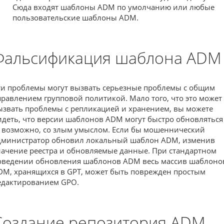
Сюда входят шаблоны ADM по умолчанию или любые
пользовательские шаблоны ADM.
Фальсификация шаблона ADM
ти проблемы могут вызвать серьезные проблемы с общим
правлением групповой политикой. Мало того, что это может
ызвать проблемы с репликацией и хранением, вы можете
идеть, что версии шаблонов ADM могут быстро обновляться
, возможно, со злым умыслом. Если бы мошеннический
дминистратор обновил локальный шаблон ADM, изменив
начение реестра и обновляемые данные. При стандартном
оведении обновления шаблонов ADM весь массив шаблоно
DM, хранящихся в GPT, может быть поврежден простым
едактированием GPO.
Создание репозитория ADM