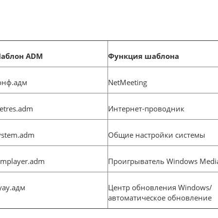
аблон ADM
Функция шаблона
онф.адм
NetMeeting
netres.adm
Интернет-проводник
ystem.adm
Общие настройки системы
mplayer.adm
Проигрыватель Windows Medi
уау.адм
Центр обновления Windows/
автоматическое обновление