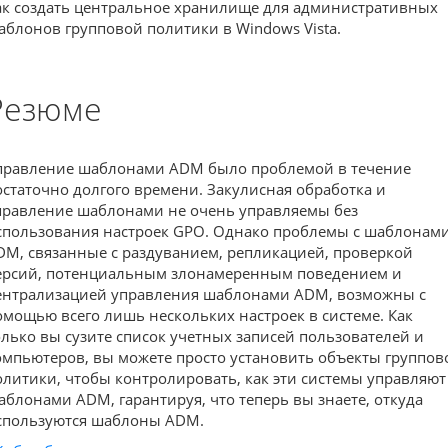
ак создать центральное хранилище для административных
аблонов групповой политики в Windows Vista.
Резюме
правление шаблонами ADM было проблемой в течение
остаточно долгого времени. Закулисная обработка и
правление шаблонами не очень управляемы без
спользования настроек GPO. Однако проблемы с шаблонам
DM, связанные с раздуванием, репликацией, проверкой
ерсий, потенциальным злонамеренным поведением и
ентрализацией управления шаблонами ADM, возможны с
омощью всего лишь нескольких настроек в системе. Как
олько вы сузите список учетных записей пользователей и
омпьютеров, вы можете просто установить объекты группов
олитики, чтобы контролировать, как эти системы управляют
аблонами ADM, гарантируя, что теперь вы знаете, откуда
спользуются шаблоны ADM.