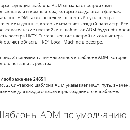
торая функция шаблона ADM связана с настройками
ользователя и компьютера, которые создаются в файлах.
аблоны ADM также определяют точный путь реестра,
начение и данные, которые изменяет каждый параметр. Все
ользовательские настройки в шаблонах ADM будут обновля
асть реестра HKEY_CurrentUser, где настройки компьютера
бновляют область HKEY_Local_Machine в реестре.
а рис. 2 показана типичная запись в шаблоне ADM, которая
бновляет запись реестра.
с. 2.
Синтаксис шаблона ADM указывает HKEY, путь, значен
 данные для каждого параметра, созданного в шаблоне.
Шаблоны ADM по умолчанию