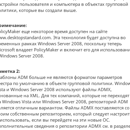
астройки пользователя и компьютера в объектах групповой
олитики, которые вы создали выше.
римечание:
olicyMaker еще некоторое время доступен на сайте
ww.desktopstandard.com. Эта технология будет доступна во
ременных рамках Windows Server 2008, поскольку теперь
icrosoft владеет PolicyMaker и включит его для использован
 Windows Server 2008.
аметка 2:
аблоны ADM больше не являются форматом параметров
еестра по умолчанию в объекте групповой политики. Windo
ista и Windows Server 2008 используют файлы ADMX,
снованные на XML. Для тех компаний, которые не переходят
а Windows Vista или Windows Server 2008, репозиторий ADM
вляется отличным вариантом. Файлы ADMX поставляются со
воим собственным репозиторием, который следует настроит
 использовать, если вы перейдете на эти новые ОС.
ополнительные сведения о репозитории ADMX см. в раздел