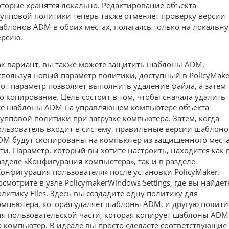
оторые хранятся локально. Редактирование объекта
рупповой политики теперь также отменяет проверку версии
аблонов ADM в обоих местах, полагаясь только на локальн
ерсию.
ак вариант, вы также можете защитить шаблоны ADM,
спользуя новый параметр политики, доступный в PolicyMake
тот параметр позволяет выполнить удаление файла, а затем
го копирование. Цель состоит в том, чтобы сначала удалить
се шаблоны ADM на управляющем компьютере объекта
рупповой политики при загрузке компьютера. Затем, когда
ользователь входит в систему, правильные версии шаблоно
DM будут скопированы на компьютер из защищенного места
ети. Параметр, который вы хотите настроить, находится как 
азделе «Конфигурация компьютера», так и в разделе
Конфигурация пользователя» после установки PolicyMaker.
осмотрите в узле PolicymakerWindows Settings, где вы найдет
олитику Files. Здесь вы создадите одну политику для
омпьютера, которая удаляет шаблоны ADM, и другую полити
ля пользовательской части, которая копирует шаблоны ADM
а компьютер. В идеале вы просто сделаете соответствующие