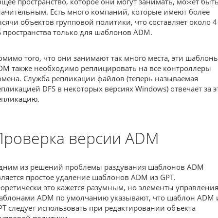
бщее пространство, которое они могут занимать, может быт
начительным. Есть много компаний, которые имеют более
ысячи объектов групповой политики, что составляет около 4
Б пространства только для шаблонов ADM.
омимо того, что они занимают так много места, эти шаблон
DM также необходимо реплицировать на все контроллеры
омена. Служба репликации файлов (теперь называемая
епликацией DFS в некоторых версиях Windows) отвечает за э
епликацию.
Проверка версии ADM
дним из решений проблемы раздувания шаблонов ADM
вляется простое удаление шаблонов ADM из GPT.
еоретически это кажется разумным, но элементы управлени
аблонами ADM по умолчанию указывают, что шаблон ADM 
PT следует использовать при редактировании объекта
рупповой политики.