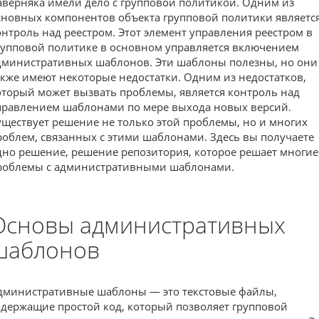
аверняка имели дело с групповой политикой. Одним из
сновных компонентов объекта групповой политики являетс
онтроль над реестром. Этот элемент управления реестром в
рупповой политике в основном управляется включением
дминистративных шаблонов. Эти шаблоны полезны, но они
акже имеют некоторые недостатки. Одним из недостатков,
оторый может вызвать проблемы, является контроль над
правлением шаблонами по мере выхода новых версий.
уществует решение не только этой проблемы, но и многих
роблем, связанных с этими шаблонами. Здесь вы получаете
дно решение, решение репозитория, которое решает многие
роблемы с административными шаблонами.
Основы административных
шаблонов
дминистративные шаблоны — это текстовые файлы,
одержащие простой код, который позволяет групповой