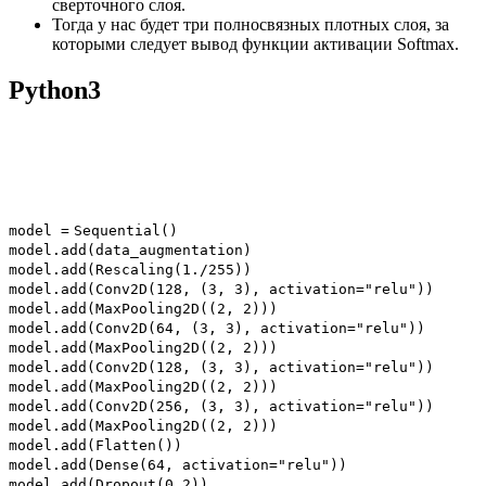
сверточного слоя.
Тогда у нас будет три полносвязных плотных слоя, за
которыми следует вывод функции активации Softmax.
Python3
model
=
Sequential()
model.add(data_augmentation)
model.add(Rescaling(
1.
/
255
))
model.add(Conv2D(
128
, (
3
,
3
), activation
=
"relu"
))
model.add(MaxPooling2D((
2
,
2
)))
model.add(Conv2D(
64
, (
3
,
3
), activation
=
"relu"
))
model.add(MaxPooling2D((
2
,
2
)))
model.add(Conv2D(
128
, (
3
,
3
), activation
=
"relu"
))
model.add(MaxPooling2D((
2
,
2
)))
model.add(Conv2D(
256
, (
3
,
3
), activation
=
"relu"
))
model.add(MaxPooling2D((
2
,
2
)))
model.add(Flatten())
model.add(Dense(
64
, activation
=
"relu"
))
model.add(Dropout(
0.2
))