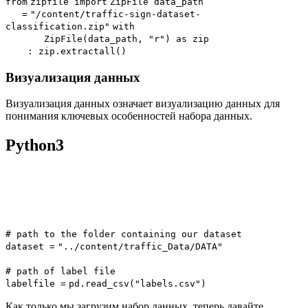
from
zipfile
import
ZipFile data_path
=
"/content/traffic-sign-dataset-
classification.zip"
with
ZipFile(data_path,
"r"
) as
zip
:
zip
.extractall()
Визуализация данных
Визуализация данных означает визуализацию данных для
понимания ключевых особенностей набора данных.
Python3
# path to the folder containing our dataset
dataset
=
"../content/traffic_Data/DATA"
# path of label file
labelfile
=
pd.read_csv(
"labels.csv"
)
Как только мы загрузим набор данных, теперь давайте