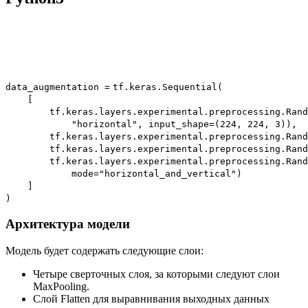
data_augmentation
=
tf.keras.Sequential(
[
tf.keras.layers.experimental.preprocessing.Rand
"horizontal"
, input_shape
=
(
224
,
224
,
3
)),
tf.keras.layers.experimental.preprocessing.Rand
tf.keras.layers.experimental.preprocessing.Rand
tf.keras.layers.experimental.preprocessing.Rand
mode
=
"horizontal_and_vertical"
)
]
)
Архитектура модели
Модель будет содержать следующие слои:
Четыре сверточных слоя, за которыми следуют слои
MaxPooling.
Слой Flatten для выравнивания выходных данных