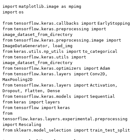
import
matplotlib.image as mpimg
import
os
from
tensorflow.keras.callbacks
import
EarlyStopping
from
tensorflow.keras.preprocessing
import
image_dataset_from_directory
from
tensorflow.keras.preprocessing.image
import
ImageDataGenerator, load_img
from
keras.utils.np_utils
import
to_categorical
from
tensorflow.keras.utils
import
image_dataset_from_directory
from
tensorflow.keras.optimizers
import
Adam
from
tensorflow.keras.layers
import
Conv2D,
MaxPooling2D
from
tensorflow.keras.layers
import
Activation,
Dropout, Flatten, Dense
from
tensorflow.keras.models
import
Sequential
from
keras
import
layers
from
tensorflow
import
keras
from
tensorflow.keras.layers.experimental.preprocessing
import
Rescaling
from
sklearn.model_selection
import
train_test_split