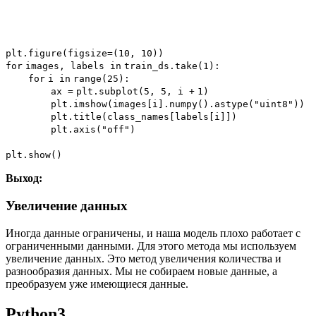
plt.figure(figsize
=
(
10
,
10
))
for
images, labels
in
train_ds.take(
1
):
for
i
in
range
(
25
):
ax
=
plt.subplot(
5
,
5
, i
+
1
)
plt.imshow(images[i].numpy().astype(
"uint8"
))
plt.title(class_names[labels[i]])
plt.axis(
"off"
)
plt.show()
Выход:
Увеличение данных
Иногда данные ограничены, и наша модель плохо работает с
ограниченными данными. Для этого метода мы используем
увеличение данных. Это метод увеличения количества и
разнообразия данных. Мы не собираем новые данные, а
преобразуем уже имеющиеся данные.
Python3