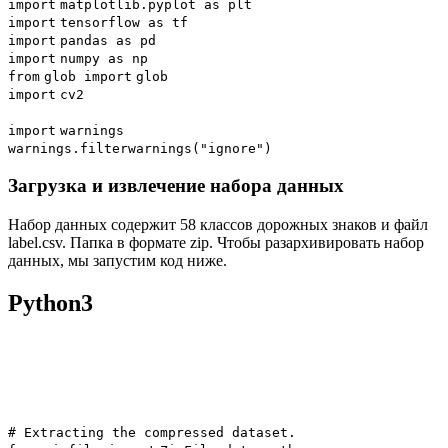
import
matplotlib.pyplot as plt
import
tensorflow as tf
import
pandas as pd
import
numpy as np
from
glob
import
glob
import
cv2
import
warnings
warnings.filterwarnings(
"ignore"
)
Загрузка и извлечение набора данных
Набор данных содержит 58 классов дорожных знаков и файл
label.csv. Папка в формате zip. Чтобы разархивировать набор
данных, мы запустим код ниже.
Python3
# Extracting the compressed dataset.