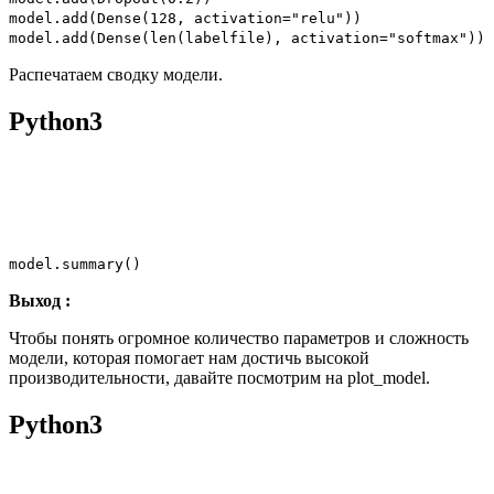
model.add(Dense(
128
, activation
=
"relu"
))
model.add(Dense(
len
(labelfile), activation
=
"softmax"
))
Распечатаем сводку модели.
Python3
model.summary()
Выход :
Чтобы понять огромное количество параметров и сложность
модели, которая помогает нам достичь высокой
производительности, давайте посмотрим на plot_model.
Python3