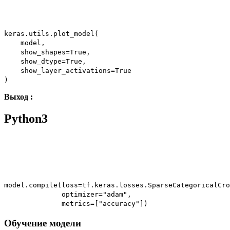
keras.utils.plot_model(
model,
show_shapes
=
True
,
show_dtype
=
True
,
show_layer_activations
=
True
)
Выход :
Python3
model.
compile
(loss
=
tf.keras.losses.SparseCategoricalCro
optimizer
=
"adam"
,
metrics
=
[
"accuracy"
])
Обучение модели