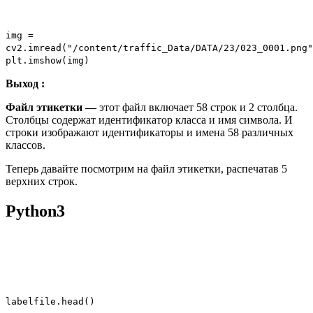
img
=
cv2.imread(
"/content/traffic_Data/DATA/23/023_0001.png"
plt.imshow(img)
Выход :
Файл этикетки —
этот файл включает 58 строк и 2 столбца.
Столбцы содержат идентификатор класса и имя символа. И
строки изображают идентификаторы и имена 58 различных
классов.
Теперь давайте посмотрим на файл этикетки, распечатав 5
верхних строк.
Python3
labelfile.head()