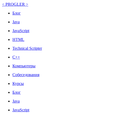
< PROGLER >
Блог
Java
JavaScript
HTML
Technical Scripter
C++
Компьютеры
Собеседования
Курсы
Блог
Java
JavaScript