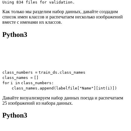
Using 834 files for validation.
Как только мы разделим набор данных, давайте создадим
список имен классов и распечатаем несколько изображений
вместе с именами их классов.
Python3
class_numbers
=
train_ds.class_names
class_names
=
[]
for
i
in
class_numbers:
class_names.append(labelfile[
"Name"
][
int
(i)])
Давайте визуализируем набор данных поезда и распечатаем
25 изображений из набора данных.
Python3