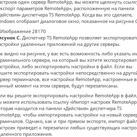
астроив один сервер RemoteApp, вы можете щелкнуть ссылк
Экспорт параметров RemoteApp», расположенную на панели
Действия» диспетчера TS RemoteApp. Когда вы это сделаете,
indows отобразит диалоговое окно, показанное на рисунке C
исунок C.
Диспетчер TS RemoteApp позволяет экспортироват
астройки удаленных приложений на другие серверы.
ак видно на рисунке, у вас есть возможность либо указать и
ерминального сервера, на который вы хотите экспортироват
астройки, либо экспортировать настройки в файл. Если вы
ешите экспортировать настройки непосредственно на друго
ервер терминалов, все настройки RemoteApp, настроенные в
анный момент на этом сервере, будут перезаписаны.
сли вы решите экспортировать настройки RemoteApp в файл
ы можете использовать ссылку «Импорт настроек RemoteApp
оторая находится на панели «Действия» диспетчера TS
emoteApp, чтобы импортировать настройки на новый серве
ерминалов. Однако, как и при прямом экспорте, импорт фай
астроек приведет к перезаписи любых существующих настро
даленного приложения.