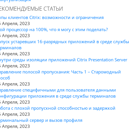
ЕКОМЕНДУЕМЫЕ СТАТЬИ
ипы клиентов Citrix: возможности и ограничения
5 Апреля, 2023
ой процессор на 100%, что я могу с этим поделать?
5 Апреля, 2023
апуск устаревших 16-разрядных приложений в среде служб
ерминалов
5 Апреля, 2023
нутри среды изоляции приложений Citrix Presentation Server
5 Апреля, 2023
правление полосой пропускания: Часть 1 – Старомодный
пособ
5 Апреля, 2023
правление специфичными для пользователя данными
онфигурации приложения в среде службы терминалов
5 Апреля, 2023
абота с плохой пропускной способностью и задержкой
5 Апреля, 2023
ерминальный сервер и вызов профиля
5 Апреля, 2023