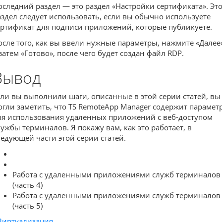
оследний раздел — это раздел «Настройки сертификата». Эт
аздел следует использовать, если вы обычно используете
ертификат для подписи приложений, которые публикуете.
осле того, как вы ввели нужные параметры, нажмите «Далее
 затем «Готово», после чего будет создан файл RDP.
Вывод
сли вы выполнили шаги, описанные в этой серии статей, вы
огли заметить, что TS RemoteApp Manager содержит парамет
ля использования удаленных приложений с веб-доступом
лужбы терминалов. Я покажу вам, как это работает, в
ледующей части этой серии статей.
Работа с удаленными приложениями служб терминалов
(часть 4)
Работа с удаленными приложениями служб терминалов
(часть 5)
Виртуализация