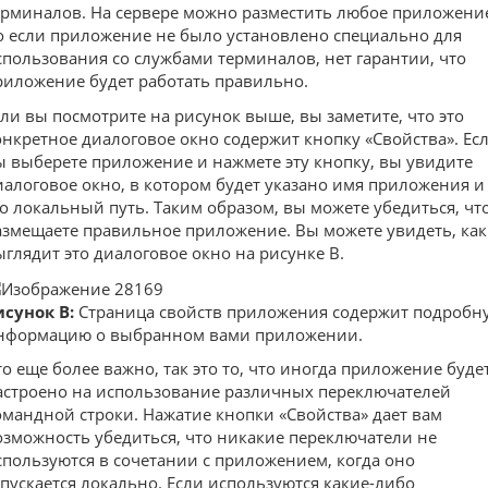
ерминалов. На сервере можно разместить любое приложени
о если приложение не было установлено специально для
спользования со службами терминалов, нет гарантии, что
риложение будет работать правильно.
сли вы посмотрите на рисунок выше, вы заметите, что это
онкретное диалоговое окно содержит кнопку «Свойства». Ес
ы выберете приложение и нажмете эту кнопку, вы увидите
иалоговое окно, в котором будет указано имя приложения и
го локальный путь. Таким образом, вы можете убедиться, чт
азмещаете правильное приложение. Вы можете увидеть, как
ыглядит это диалоговое окно на рисунке B.
исунок B:
Страница свойств приложения содержит подробн
нформацию о выбранном вами приложении.
то еще более важно, так это то, что иногда приложение буде
астроено на использование различных переключателей
омандной строки. Нажатие кнопки «Свойства» дает вам
озможность убедиться, что никакие переключатели не
спользуются в сочетании с приложением, когда оно
апускается локально. Если используются какие-либо