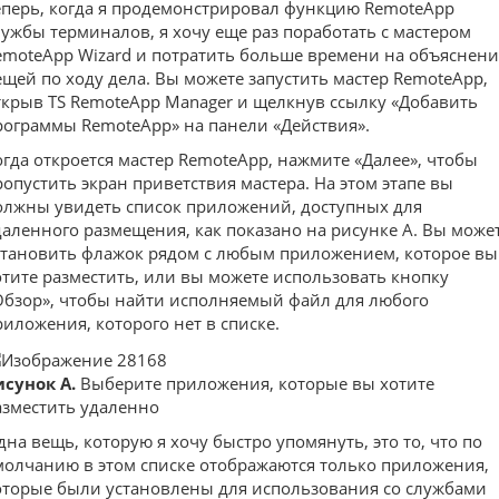
еперь, когда я продемонстрировал функцию RemoteApp
лужбы терминалов, я хочу еще раз поработать с мастером
emoteApp Wizard и потратить больше времени на объяснени
ещей по ходу дела. Вы можете запустить мастер RemoteApp,
ткрыв TS RemoteApp Manager и щелкнув ссылку «Добавить
рограммы RemoteApp» на панели «Действия».
огда откроется мастер RemoteApp, нажмите «Далее», чтобы
ропустить экран приветствия мастера. На этом этапе вы
олжны увидеть список приложений, доступных для
даленного размещения, как показано на рисунке A. Вы може
становить флажок рядом с любым приложением, которое вы
отите разместить, или вы можете использовать кнопку
Обзор», чтобы найти исполняемый файл для любого
риложения, которого нет в списке.
исунок A.
Выберите приложения, которые вы хотите
азместить удаленно
дна вещь, которую я хочу быстро упомянуть, это то, что по
молчанию в этом списке отображаются только приложения,
оторые были установлены для использования со службами