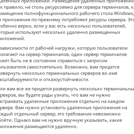
даленных приложений. Размещение удаленных приложений
ак правило, не столь ресурсоемко для сервера терминалов, к
азмещение полнофункционального рабочего стола Windows
о приложения по-прежнему потребляют ресурсы сервера. Эт
собенно верно, если у вас есть несколько пользователей,
оторые используют несколько удаленно размещенных
риложений.
 зависимости от рабочей нагрузки, которую пользователи
озлагают на сервер терминалов, один сервер терминалов
ожет быть не в состоянии справиться с запросом
ользователя самостоятельно. Возможно, вам придется
азвернуть несколько терминальных серверов во имя
асштабируемости и отказоустойчивости.
сли вам все же придется развернуть несколько терминальн
ерверов, вы будете рады узнать, что вам не нужно
астраивать удаленные приложения отдельно на каждом
ервере. Вам нужно установить удаленные приложения на
аждый отдельный сервер; это требование невозможно
бойти. Однако вам не нужно вручную указывать, какие
риложения размещаются удаленно.