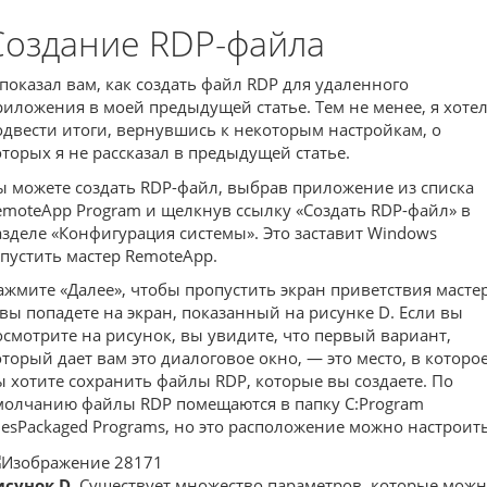
Создание RDP-файла
 показал вам, как создать файл RDP для удаленного
риложения в моей предыдущей статье. Тем не менее, я хоте
одвести итоги, вернувшись к некоторым настройкам, о
оторых я не рассказал в предыдущей статье.
ы можете создать RDP-файл, выбрав приложение из списка
emoteApp Program и щелкнув ссылку «Создать RDP-файл» в
азделе «Конфигурация системы». Это заставит Windows
апустить мастер RemoteApp.
ажмите «Далее», чтобы пропустить экран приветствия мастер
 вы попадете на экран, показанный на рисунке D. Если вы
осмотрите на рисунок, вы увидите, что первый вариант,
оторый дает вам это диалоговое окно, — это место, в которо
ы хотите сохранить файлы RDP, которые вы создаете. По
молчанию файлы RDP помещаются в папку C:Program
ilesPackaged Programs, но это расположение можно настроить
исунок D.
Существует множество параметров, которые мож