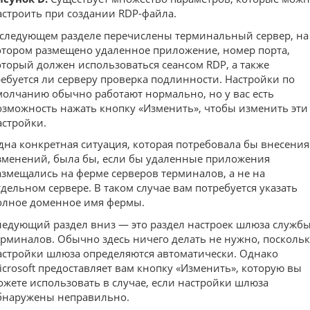
астроить при создании RDP-файла.
 следующем разделе перечислены терминальный сервер, на
отором размещено удаленное приложение, номер порта,
оторый должен использоваться сеансом RDP, а также
ребуется ли серверу проверка подлинности. Настройки по
молчанию обычно работают нормально, но у вас есть
озможность нажать кнопку «Изменить», чтобы изменить эти
астройки.
дна конкретная ситуация, которая потребовала бы внесения
зменений, была бы, если бы удаленные приложения
азмещались на ферме серверов терминалов, а не на
тдельном сервере. В таком случае вам потребуется указать
олное доменное имя фермы.
ледующий раздел вниз — это раздел настроек шлюза служб
ерминалов. Обычно здесь ничего делать не нужно, поскольк
астройки шлюза определяются автоматически. Однако
icrosoft предоставляет вам кнопку «Изменить», которую вы
ожете использовать в случае, если настройки шлюза
бнаружены неправильно.