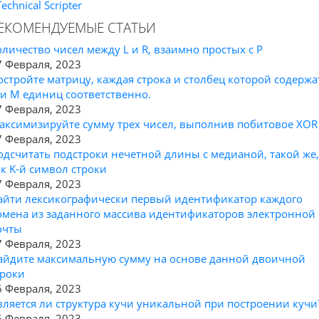
Technical Scripter
ЕКОМЕНДУЕМЫЕ СТАТЬИ
оличество чисел между L и R, взаимно простых с P
7 Февраля, 2023
остройте матрицу, каждая строка и столбец которой содержа
 и M единиц соответственно.
7 Февраля, 2023
аксимизируйте сумму трех чисел, выполнив побитовое XOR
7 Февраля, 2023
одсчитать подстроки нечетной длины с медианой, такой же,
ак K-й символ строки
7 Февраля, 2023
айти лексикографически первый идентификатор каждого
омена из заданного массива идентификаторов электронной
очты
7 Февраля, 2023
айдите максимальную сумму на основе данной двоичной
троки
6 Февраля, 2023
вляется ли структура кучи уникальной при построении кучи
6 Февраля, 2023