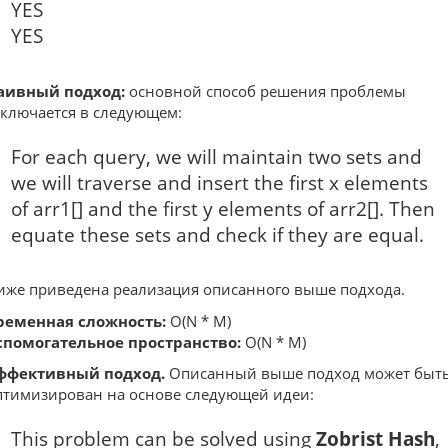
YES
YES
аивный подход:
основной способ решения проблемы
аключается в следующем:
For each query, we will maintain two sets and
we will traverse and insert the first x elements
of arr1[] and the first y elements of arr2[]. Then
equate these sets and check if they are equal.
иже приведена реализация описанного выше подхода.
ременная сложность:
O(N * M)
спомогательное пространство:
O(N * M)
ффективный подход.
Описанный выше подход может быт
птимизирован на основе следующей идеи:
This problem can be solved using
Zobrist Hash
,