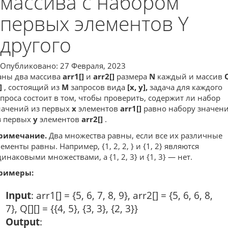
массива с набором
первых элементов Y
другого
Опубликовано: 27 Февраля, 2023
аны два массива
arr1[]
и
arr2[]
размера
N
каждый и массив
]
, состоящий из
M
запросов вида
[x, y],
задача для каждого
апроса состоит в том, чтобы проверить, содержит ли набор
начений из первых
x
элементов
arr1[]
равно набору значен
з первых
y
элементов
arr2[]
.
римечание.
Два множества равны, если все их различные
ементы равны. Например, {1, 2, 2, } и {1, 2} являются
динаковыми множествами, а {1, 2, 3} и {1, 3} — нет.
римеры:
Input
: arr1[] = {5, 6, 7, 8, 9}, arr2[] = {5, 6, 6, 8,
7}, Q[][] = {{4, 5}, {3, 3}, {2, 3}}
Output
: