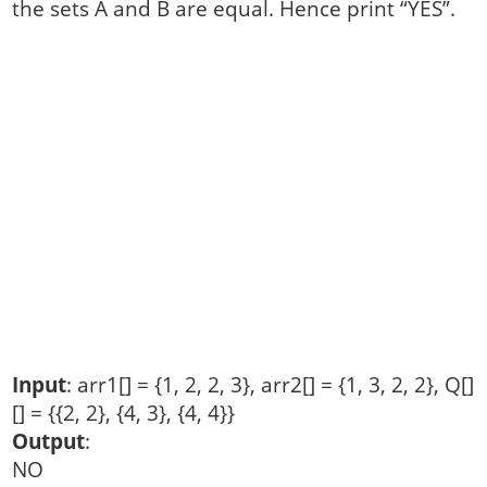
the sets A and B are equal. Hence print “YES”.
Input
: arr1[] = {1, 2, 2, 3}, arr2[] = {1, 3, 2, 2}, Q[]
[] = {{2, 2}, {4, 3}, {4, 4}}
Output
:
NO