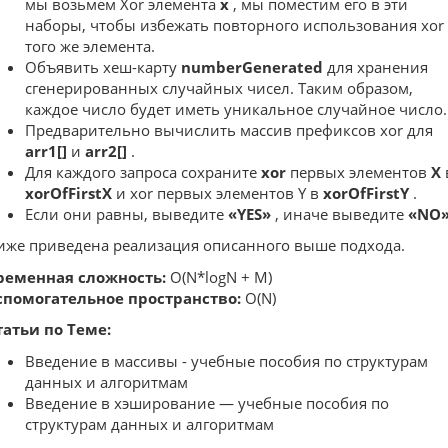
мы возьмем Xor элемента
x
, мы поместим его в эти
наборы, чтобы избежать повторного использования xor
того же элемента.
Объявить хеш-карту
numberGenerated
для хранения
сгенерированных случайных чисел. Таким образом,
каждое число будет иметь уникальное случайное число.
Предварительно вычислить массив префиксов xor для
arr1[]
и
arr2[]
.
Для каждого запроса сохраните
xor
первых элементов
X
xorOfFirstX
и xor первых элементов Y в
xorOfFirstY
.
Если они равны, выведите
«YES»
, иначе выведите
«NO
иже приведена реализация описанного выше подхода.
ременная сложность:
O(N*logN + M)
спомогательное пространство:
O(N)
татьи по Теме:
Введение в массивы - учебные пособия по структурам
данных и алгоритмам
Введение в хэширование — учебные пособия по
структурам данных и алгоритмам