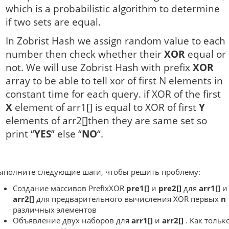
which is a probabilistic algorithm to determine
if two sets are equal.
In Zobrist Hash we assign random value to each
number then check whether their
XOR
equal or
not. We will use Zobrist Hash with prefix
XOR
array to be able to tell xor of first N elements in
constant time for each query. if XOR of the first
X
element of arr1[] is equal to XOR of first
Y
elements of arr2[]then they are same set so
print “
YES
” else “
NO
“.
ыполните следующие шаги, чтобы решить проблему:
Создание массивов PrefixXOR
pre1[]
и
pre2[]
для
arr1[]
и
arr2[]
для предварительного вычисления XOR первых
n
различных элементов
Объявление двух наборов для
arr1[]
и
arr2[]
. Как тольк