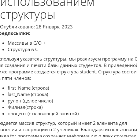
использованием
структуры
Опубликовано: 28 Января, 2023
редпосылки:
Массивы в C/C++
Структура в C
спользуя указатель структуры, мы реализуем программу на 
ля создания и печати базы данных студентов. В приведенно
иже программе создается структура student. Структура состои
з пяти членов:
first_Name (строка)
last_Name (строка)
рулон (целое число)
Филиал(строка)
процент (с плавающей запятой)
оздается массив структур, который имеет 2 элемента для
ранения информации о 2 учениках. Благодаря использован
икла for программа сохраняет информацию о двух студентах