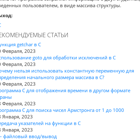
веденных пользователем, в виде массива структуры.
ыход:
C
ЕКОМЕНДУЕМЫЕ СТАТЬИ
ункция getchar в C
0 Февраля, 2023
спользование goto для обработки исключений в C
0 Февраля, 2023
очему нельзя использовать константную переменную для
пределения начального размера массива в C?
0 Февраля, 2023
рограмма C для отображения времени в другом формате
траны
8 Февраля, 2023
рограмма C для поиска чисел Армстронга от 1 до 1000
8 Января, 2023
ередача указателей на функции в C
8 Января, 2023
 – файловый ввод/вывод