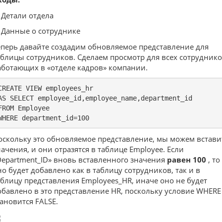
. Детали отдела
. Данные о сотруднике
еперь давайте создадим обновляемое представление для
аблицы сотрудников. Сделаем просмотр для всех сотруднико
аботающих в «отделе кадров» компании.
CREATE VIEW employees_hr

AS SELECT employee_id,employee_name,department_id

FROM Employee

WHERE department_id=100
оскольку это обновляемое представление, мы можем встави
начения, и они отразятся в таблице Employee. Если
Department_ID» вновь вставленного значения
равен 100
, то
но будет добавлено как в таблицу сотрудников, так и в
аблицу представления Employees_HR, иначе оно не будет
обавлено в это представление HR, поскольку условие WHERE
тановится FALSE.