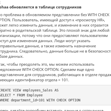
ehaa обновляется в таблице сотрудников
то проблема в обновляемом представлении без WITH CHECK
PTION. Пользователь, имеющий доступ к «просмотру HR»,
ожет легко изменить данные, и изменение в них отразится
братно в родительской таблице. Это плохой знак для любой
рганизации, потому что они предоставляют пользователям
оступ для изменения данных. Люди могут указать
еправильные данные, а также изменить назначение
отрудника. Следовательно, данные больше не в безопасност
 базе данных.
так, чтобы преодолеть это, мы можем использовать
редложение WITH CHECK OPTION. Сделаем еще одно
редставление для сотрудников, работающих в отделе продаж
меющих идентификатор отдела = 101.
CREATE VIEW employees_Sales AS

SELECT * FROM Employee

WHERE department_id=101 WITH CHECK OPTION
еперь давайте попробуем вставить данные о сотруднике,