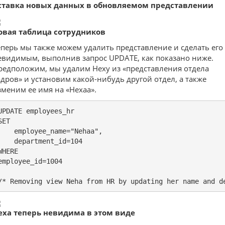
ставка новых данных в обновляемом представлении
овая таблица сотрудников
еперь мы также можем удалить представление и сделать его
евидимым, выполнив запрос UPDATE, как показано ниже.
редположим, мы удалим Неху из «представления отдела
адров» и установим какой-нибудь другой отдел, а также
зменим ее имя на «Нехаа».
UPDATE employees_hr 

SET

    employee_name="Nehaa",

    department_id=104

WHERE

employee_id=1004

/* Removing view Neha from HR by updating her name and d
еха теперь невидима в этом виде