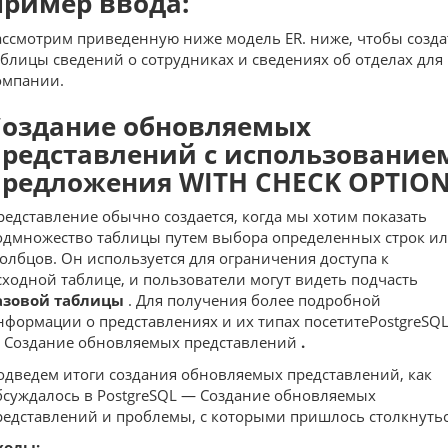
Пример ввода:
ассмотрим приведенную ниже модель ER.
ниже, чтобы созда
аблицы сведений о сотрудниках и сведениях об отделах для
омпании.
Создание обновляемых
представлений с использование
предложения WITH CHECK OPTION
редставление обычно создается, когда мы хотим показать
одмножество таблицы путем выбора определенных строк и
толбцов. Он используется для ограничения доступа к
сходной таблице, и пользователи могут видеть подчасть
азовой таблицы
. Для получения более подробной
нформации о представлениях и их типах посетитеPostgreSQ
 Создание обновляемых представлений
.
одведем итоги создания обновляемых представлений, как
бсуждалось в PostgreSQL — Создание обновляемых
редставлений и проблемы, с которыми пришлось столкнутьс
ходы: