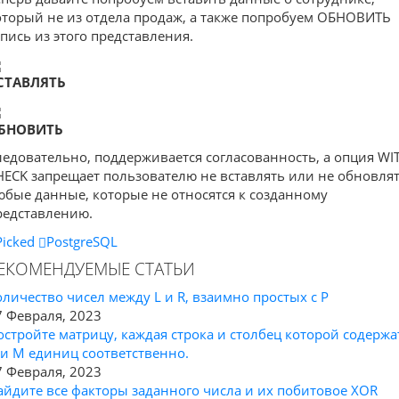
оторый не из отдела продаж, а также попробуем ОБНОВИТЬ
апись из этого представления.
СТАВЛЯТЬ
БНОВИТЬ
ледовательно, поддерживается согласованность, а опция WI
HECK запрещает пользователю не вставлять или не обновля
юбые данные, которые не относятся к созданному
редставлению.
Picked
PostgreSQL
ЕКОМЕНДУЕМЫЕ СТАТЬИ
оличество чисел между L и R, взаимно простых с P
7 Февраля, 2023
остройте матрицу, каждая строка и столбец которой содержа
 и M единиц соответственно.
7 Февраля, 2023
айдите все факторы заданного числа и их побитовое XOR