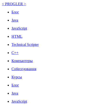
< PROGLER >
Блог
Java
JavaScript
HTML
Technical Scripter
C++
Компьютеры
Собеседования
Курсы
Блог
Java
JavaScript