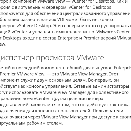
торой компонент VMware View — vCenter for Desktops. Как и
ерсия с виртуальным сервером, vCenter for Desktops
спользуется для обеспечения централизованного управлени
 больших развертываниях VDI может быть несколько
ерверов vSphere Desktop. Эти серверы можно сгруппировать 
бщий vCenter и управлять ими коллективно. VMware vCenter
or Desktops входит в состав Enterprise и Premier версий VMwa
ew.
испетчер просмотра VMware
ретий и последний компонент, общий для выпусков Enterpri
 Premier VMware View, — это VMware View Manager. Этот
омпонент служит двум основным целям. Во-первых, он
ействует как консоль управления. Сетевые администраторы
огут использовать VMware View Manager для коллективного
правления всем vCenter. Другая цель диспетчера
редставлений заключается в том, что он действует как точка
одключения для конечных пользователей. Пользователи
одключаются через VMware View Manager при доступе к свои
иртуальным рабочим столам.