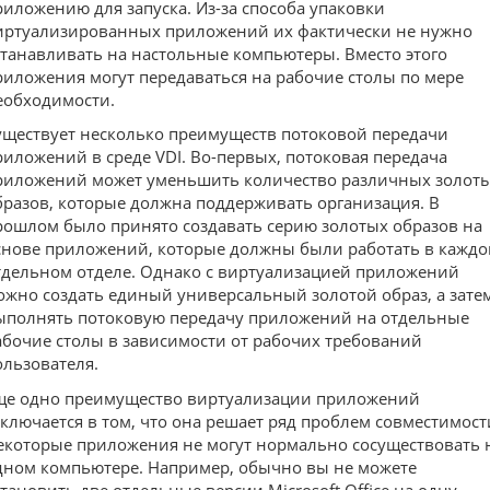
риложению для запуска. Из-за способа упаковки
иртуализированных приложений их фактически не нужно
станавливать на настольные компьютеры. Вместо этого
риложения могут передаваться на рабочие столы по мере
еобходимости.
уществует несколько преимуществ потоковой передачи
риложений в среде VDI. Во-первых, потоковая передача
риложений может уменьшить количество различных золот
бразов, которые должна поддерживать организация. В
рошлом было принято создавать серию золотых образов на
снове приложений, которые должны были работать в кажд
тдельном отделе. Однако с виртуализацией приложений
ожно создать единый универсальный золотой образ, а зате
ыполнять потоковую передачу приложений на отдельные
абочие столы в зависимости от рабочих требований
ользователя.
ще одно преимущество виртуализации приложений
аключается в том, что она решает ряд проблем совместимост
екоторые приложения не могут нормально сосуществовать 
дном компьютере. Например, обычно вы не можете
становить две отдельные версии Microsoft Office на одну