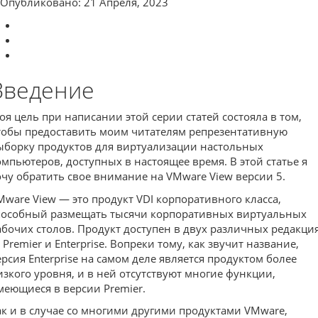
Опубликовано: 21 Апреля, 2023
Введение
оя цель при написании этой серии статей состояла в том,
тобы предоставить моим читателям репрезентативную
ыборку продуктов для виртуализации настольных
омпьютеров, доступных в настоящее время. В этой статье я
очу обратить свое внимание на VMware View версии 5.
Mware View — это продукт VDI корпоративного класса,
пособный размещать тысячи корпоративных виртуальных
абочих столов. Продукт доступен в двух различных редакци
 Premier и Enterprise. Вопреки тому, как звучит название,
ерсия Enterprise на самом деле является продуктом более
изкого уровня, и в ней отсутствуют многие функции,
меющиеся в версии Premier.
ак и в случае со многими другими продуктами VMware,