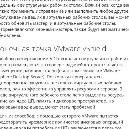
тдельных виртуальных рабочих столах. Всякий раз, когда в
ужно применить исправление или выполнить любое другое
бслуживание ваших виртуальных рабочих столов, вы может
росто обновить мастер, и виртуальные рабочие столы,
оторые являются клонами мастера, также будут автоматичес
бновлены.
онечная точка VMware vShield
 любом развертывании VDI несколько виртуальных рабочих
толов размещаются на сервере, задачей которого является
азмещение рабочих столов (в данном случае это VMware
Sphere Desktop Server). Поскольку сервер должен
дновременно запускать несколько виртуальных рабочих
толов, важно эффективно управлять ресурсами сервера. В
реде виртуального рабочего стола легко выделить ресурсы,
акие как ядра ЦП, память и дисковое пространство, но
исковый ввод-вывод может стать проблемой.
дин из способов, с помощью которого VMware пытается
редотвратить чрезмерное количество дисковых операций
вода-вывода (и потребление ЦП), заключается в переносе