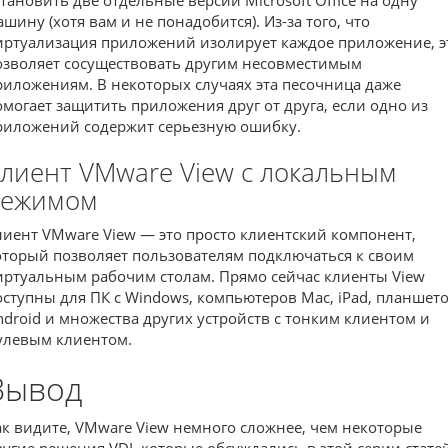
ашину (хотя вам и не понадобится). Из-за того, что
иртуализация приложений изолирует каждое приложение, э
озволяет сосуществовать другим несовместимым
риложениям. В некоторых случаях эта песочница даже
омогает защитить приложения друг от друга, если одно из
риложений содержит серьезную ошибку.
лиент VMware View с локальным
режимом
лиент VMware View — это просто клиентский компонент,
оторый позволяет пользователям подключаться к своим
иртуальным рабочим столам. Прямо сейчас клиенты View
оступны для ПК с Windows, компьютеров Mac, iPad, планшет
ndroid и множества других устройств с тонким клиентом и
улевым клиентом.
Вывод
ак видите, VMware View немного сложнее, чем некоторые
ругие решения VDI, которые обсуждались в этой серии стате