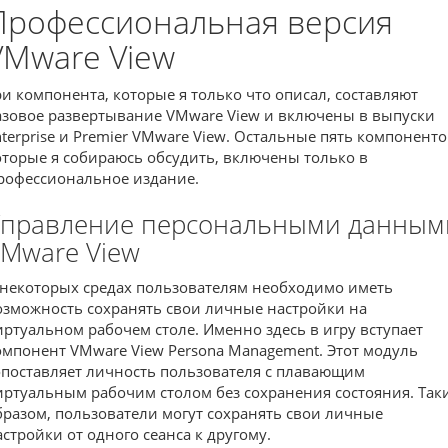
Профессиональная версия
VMware View
ри компонента, которые я только что описал, составляют
азовое развертывание VMware View и включены в выпуски
nterprise и Premier VMware View. Остальные пять компоненто
оторые я собираюсь обсудить, включены только в
рофессиональное издание.
правление персональными данным
Mware View
 некоторых средах пользователям необходимо иметь
озможность сохранять свои личные настройки на
иртуальном рабочем столе. Именно здесь в игру вступает
омпонент VMware View Persona Management. Этот модуль
опоставляет личность пользователя с плавающим
иртуальным рабочим столом без сохранения состояния. Так
бразом, пользователи могут сохранять свои личные
астройки от одного сеанса к другому.