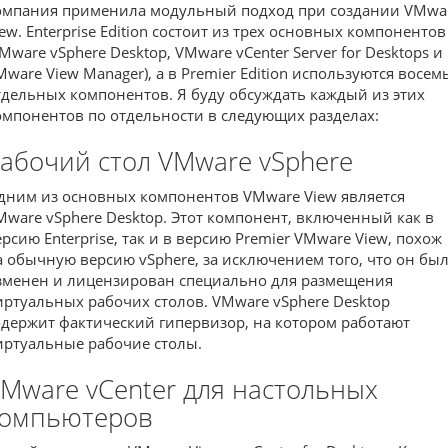
омпания применила модульный подход при создании VMwa
iew. Enterprise Edition состоит из трех основных компонентов
VMware vSphere Desktop, VMware vCenter Server for Desktops и
Mware View Manager), а в Premier Edition используются восем
тдельных компонентов. Я буду обсуждать каждый из этих
омпонентов по отдельности в следующих разделах:
абочий стол VMware vSphere
дним из основных компонентов VMware View является
Mware vSphere Desktop. Этот компонент, включенный как в
ерсию Enterprise, так и в версию Premier VMware View, похож
а обычную версию vSphere, за исключением того, что он бы
зменен и лицензирован специально для размещения
иртуальных рабочих столов. VMware vSphere Desktop
одержит фактический гипервизор, на котором работают
иртуальные рабочие столы.
Mware vCenter для настольных
компьютеров