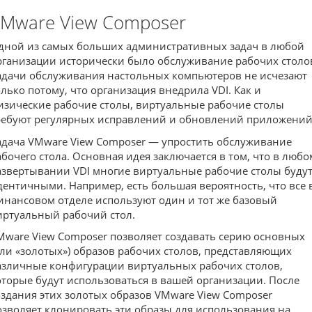
Mware View Composer
дной из самых больших административных задач в любой
рганизации исторически было обслуживание рабочих столо
адачи обслуживания настольных компьютеров не исчезают
олько потому, что организация внедрила VDI. Как и
изические рабочие столы, виртуальные рабочие столы
ребуют регулярных исправлений и обновлений приложений
адача VMware View Composer — упростить обслуживание
абочего стола. Основная идея заключается в том, что в любо
азвертывании VDI многие виртуальные рабочие столы буду
дентичными. Например, есть большая вероятность, что все 
инансовом отделе используют один и тот же базовый
иртуальный рабочий стол.
Mware View Composer позволяет создавать серию основных
или «золотых») образов рабочих столов, представляющих
азличные конфигурации виртуальных рабочих столов,
оторые будут использоваться в вашей организации. После
оздания этих золотых образов VMware View Composer
озволяет клонировать эти образы для использования на