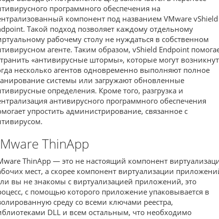
нтивирусного программного обеспечения на
ентрализованный компонент под названием VMware vShield
ndpoint. Такой подход позволяет каждому отдельному
иртуальному рабочему столу не нуждаться в собственном
нтивирусном агенте. Таким образом, vShield Endpoint помога
странить «антивирусные штормы», которые могут возникнут
огда несколько агентов одновременно выполняют полное
канирование системы или загружают обновленные
нтивирусные определения. Кроме того, разгрузка и
ентрализация антивирусного программного обеспечения
омогает упростить администрирование, связанное с
нтивирусом.
Mware ThinApp
Mware ThinApp — это не настоящий компонент виртуализац
абочих мест, а скорее компонент виртуализации приложени
сли вы не знакомы с виртуализацией приложений, это
роцесс, с помощью которого приложение упаковывается в
золированную среду со всеми ключами реестра,
иблиотеками DLL и всем остальным, что необходимо