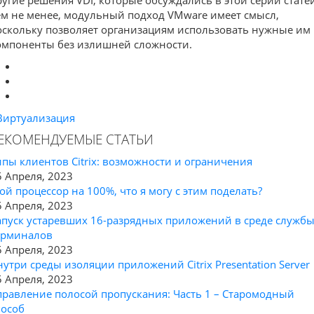
ем не менее, модульный подход VMware имеет смысл,
оскольку позволяет организациям использовать нужные им
омпоненты без излишней сложности.
Виртуализация
ЕКОМЕНДУЕМЫЕ СТАТЬИ
ипы клиентов Citrix: возможности и ограничения
5 Апреля, 2023
ой процессор на 100%, что я могу с этим поделать?
5 Апреля, 2023
апуск устаревших 16-разрядных приложений в среде служб
ерминалов
5 Апреля, 2023
нутри среды изоляции приложений Citrix Presentation Server
5 Апреля, 2023
правление полосой пропускания: Часть 1 – Старомодный
пособ