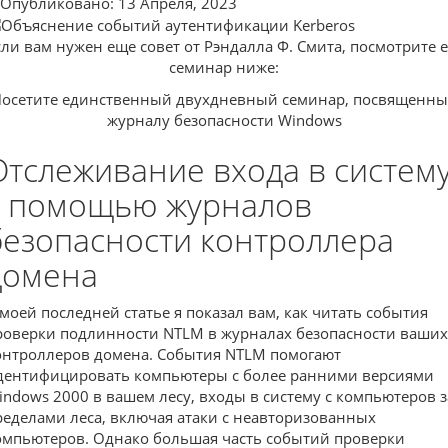
Опубликовано: 13 Апреля, 2023
сли вам нужен еще совет от Рэндалла Ф. Смита, посмотрите е
семинар ниже:
осетите единственный двухдневный семинар, посвященн
журналу безопасности Windows
Отслеживание входа в систем
с помощью журналов
безопасности контроллера
домена
 моей последней статье я показал вам, как читать события
роверки подлинности NTLM в журналах безопасности ваших
онтроллеров домена. События NTLM помогают
дентифицировать компьютеры с более ранними версиями
indows 2000 в вашем лесу, входы в систему с компьютеров з
ределами леса, включая атаки с неавторизованных
омпьютеров. Однако большая часть событий проверки