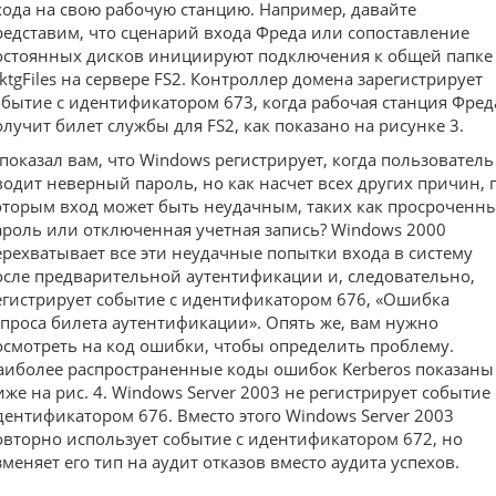
хода на свою рабочую станцию. Например, давайте
редставим, что сценарий входа Фреда или сопоставление
остоянных дисков инициируют подключения к общей папке
ktgFiles на сервере FS2. Контроллер домена зарегистрирует
обытие с идентификатором 673, когда рабочая станция Фред
олучит билет службы для FS2, как показано на рисунке 3.
 показал вам, что Windows регистрирует, когда пользователь
водит неверный пароль, но как насчет всех других причин, 
оторым вход может быть неудачным, таких как просроченн
ароль или отключенная учетная запись? Windows 2000
ерехватывает все эти неудачные попытки входа в систему
осле предварительной аутентификации и, следовательно,
егистрирует событие с идентификатором 676, «Ошибка
апроса билета аутентификации». Опять же, вам нужно
осмотреть на код ошибки, чтобы определить проблему.
аиболее распространенные коды ошибок Kerberos показаны
иже на рис. 4. Windows Server 2003 не регистрирует событие 
дентификатором 676. Вместо этого Windows Server 2003
овторно использует событие с идентификатором 672, но
зменяет его тип на аудит отказов вместо аудита успехов.