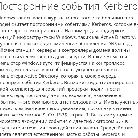
Посторонние события Kerbero
indows записывает в журнал много того, что большинство
юдей считает посторонними событиями Kerberos, которые в
ожете просто игнорировать. Например, для поддержки
ункций инфраструктуры Windows, таких как Active Directory,
рупповая политика, динамические обновления DNS и т. д.,
абочие станции, серверы и контроллеры домена должны
асто взаимодействовать друг с другом. В такие моменты
омпьютер Windows аутентифицируется на контроллере
омена, используя свою собственную учетную запись
мпьютера Active Directory, которая, в свою очередь,
енерирует события Kerberos. Вы можете идентифицировать
акой компьютер для событий проверки подлинности
омпьютера, поскольку имя пользователя, указанное в
обытии, — это компьютер, а не пользователь. Имена учетны
аписей компьютеров легко узнаваемы, поскольку к имени
обавляется символ $. См. FS2$ на рис. 3. Вы также увидите
ножество вхождений события с идентификатором 677 в
езультате истечения срока действия билета. Срок действия
илета является естественной частью работы Kerberos, и