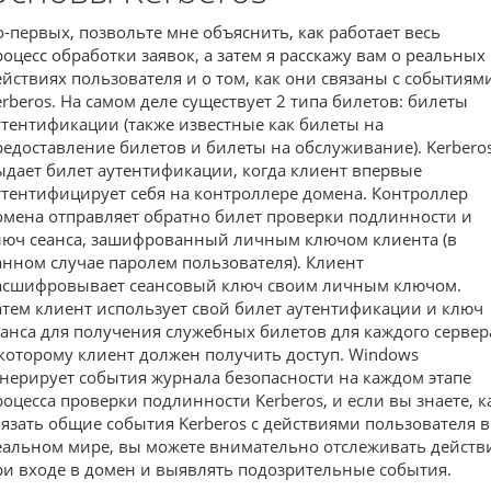
о-первых, позвольте мне объяснить, как работает весь
роцесс обработки заявок, а затем я расскажу вам о реальных
ействиях пользователя и о том, как они связаны с событиям
erberos. На самом деле существует 2 типа билетов: билеты
утентификации (также известные как билеты на
редоставление билетов и билеты на обслуживание). Kerbero
ыдает билет аутентификации, когда клиент впервые
утентифицирует себя на контроллере домена. Контроллер
омена отправляет обратно билет проверки подлинности и
люч сеанса, зашифрованный личным ключом клиента (в
анном случае паролем пользователя). Клиент
асшифровывает сеансовый ключ своим личным ключом.
атем клиент использует свой билет аутентификации и ключ
еанса для получения служебных билетов для каждого сервер
 которому клиент должен получить доступ. Windows
енерирует события журнала безопасности на каждом этапе
роцесса проверки подлинности Kerberos, и если вы знаете, к
вязать общие события Kerberos с действиями пользователя в
еальном мире, вы можете внимательно отслеживать действ
ри входе в домен и выявлять подозрительные события.