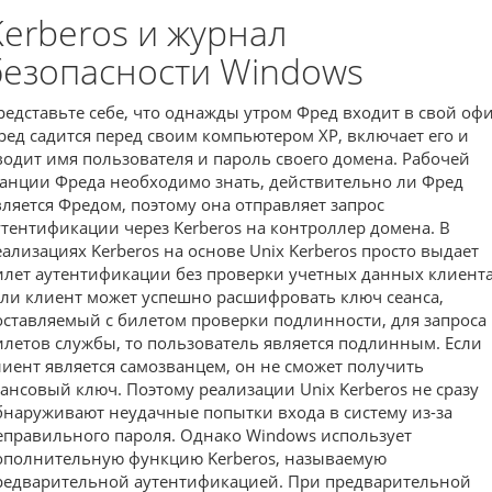
Kerberos и журнал
безопасности Windows
редставьте себе, что однажды утром Фред входит в свой офи
ред садится перед своим компьютером XP, включает его и
водит имя пользователя и пароль своего домена. Рабочей
танции Фреда необходимо знать, действительно ли Фред
вляется Фредом, поэтому она отправляет запрос
утентификации через Kerberos на контроллер домена. В
еализациях Kerberos на основе Unix Kerberos просто выдает
илет аутентификации без проверки учетных данных клиента
сли клиент может успешно расшифровать ключ сеанса,
оставляемый с билетом проверки подлинности, для запроса
илетов службы, то пользователь является подлинным. Если
лиент является самозванцем, он не сможет получить
еансовый ключ. Поэтому реализации Unix Kerberos не сразу
бнаруживают неудачные попытки входа в систему из-за
еправильного пароля. Однако Windows использует
ополнительную функцию Kerberos, называемую
редварительной аутентификацией. При предварительной