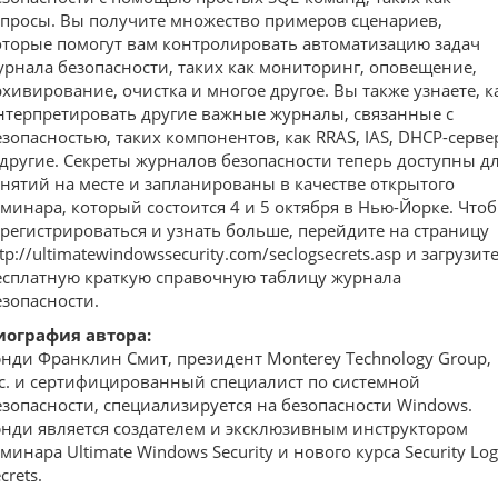
апросы. Вы получите множество примеров сценариев,
оторые помогут вам контролировать автоматизацию задач
урнала безопасности, таких как мониторинг, оповещение,
рхивирование, очистка и многое другое. Вы также узнаете, к
нтерпретировать другие важные журналы, связанные с
езопасностью, таких компонентов, как RRAS, IAS, DHCP-серве
 другие. Секреты журналов безопасности теперь доступны д
анятий на месте и запланированы в качестве открытого
еминара, который состоится 4 и 5 октября в Нью-Йорке. Что
арегистрироваться и узнать больше, перейдите на страницу
tp://ultimatewindowssecurity.com/seclogsecrets.asp и загрузит
есплатную краткую справочную таблицу журнала
езопасности.
иография автора:
энди Франклин Смит, президент Monterey Technology Group,
nc. и сертифицированный специалист по системной
езопасности, специализируется на безопасности Windows.
энди является создателем и эксклюзивным инструктором
минара Ultimate Windows Security и нового курса Security Log
crets.