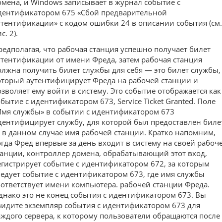
омена, и Windows записывает в журнал событие с
дентификатором 675 «Сбой предварительной
утентификации» с кодом ошибки 24 в описании события (см.
с. 2).
редполагая, что рабочая станция успешно получает билет
утентификации от имени Фреда, затем рабочая станция
олжна получить билет службы для себя — это билет службы,
оторый аутентифицирует Фреда на рабочей станции и
озволяет ему войти в систему. Это событие отображается как
обытие с идентификатором 673, Service Ticket Granted. Поле
Имя службы» в событии с идентификатором 673
дентифицирует службу, для которой был предоставлен биле
 в данном случае имя рабочей станции. Кратко напомним,
огда Фред впервые за день входит в систему на своей рабоч
танции, контроллер домена, обрабатывающий этот вход,
егистрирует событие с идентификатором 672, за которым
ледует событие с идентификатором 673, где имя службы
оответствует имени компьютера. рабочей станции Фреда.
днако это не конец события с идентификатором 673. Вы
видите экземпляр события с идентификатором 673 для
аждого сервера, к которому пользователи обращаются после