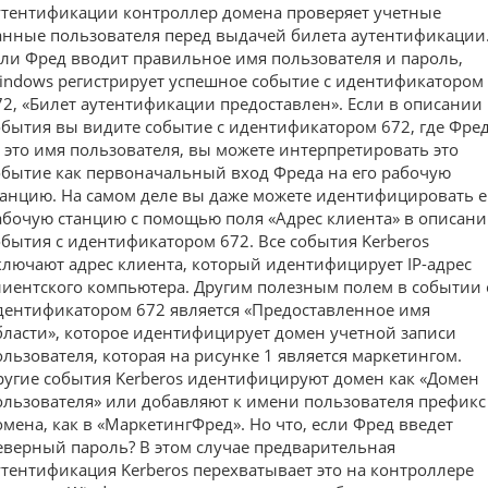
утентификации контроллер домена проверяет учетные
анные пользователя перед выдачей билета аутентификации
сли Фред вводит правильное имя пользователя и пароль,
indows регистрирует успешное событие с идентификатором
72, «Билет аутентификации предоставлен». Если в описании
обытия вы видите событие с идентификатором 672, где Фре
 это имя пользователя, вы можете интерпретировать это
обытие как первоначальный вход Фреда на его рабочую
танцию. На самом деле вы даже можете идентифицировать е
абочую станцию с помощью поля «Адрес клиента» в описан
обытия с идентификатором 672. Все события Kerberos
ключают адрес клиента, который идентифицирует IP-адрес
лиентского компьютера. Другим полезным полем в событии 
дентификатором 672 является «Предоставленное имя
бласти», которое идентифицирует домен учетной записи
ользователя, которая на рисунке 1 является маркетингом.
ругие события Kerberos идентифицируют домен как «Домен
ользователя» или добавляют к имени пользователя префикс
омена, как в «МаркетингФред». Но что, если Фред введет
еверный пароль? В этом случае предварительная
утентификация Kerberos перехватывает это на контроллере