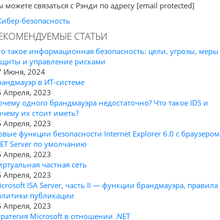
 можете связаться с Рэнди по адресу [email protected]
Кибер-безопасность
ЕКОМЕНДУЕМЫЕ СТАТЬИ
то такое информационная безопасность: цели, угрозы, меры
ащиты и управление рисками
7 Июня, 2024
рандмауэр в ИТ-системе
5 Апреля, 2023
очему одного брандмауэра недостаточно? Что такое IDS и
очему их стоит иметь?
5 Апреля, 2023
овые функции безопасности Internet Explorer 6.0 с браузером
NET Server по умолчанию
5 Апреля, 2023
иртуальная частная сеть
5 Апреля, 2023
icrosoft ISA Server, часть II — функции брандмауэра, правила
олитики публикации
5 Апреля, 2023
тратегия Microsoft в отношении .NET