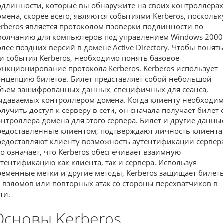
одлинности, которые вы обнаружите на своих контроллерах
омена, скорее всего, являются событиями Kerberos, поскольк
erberos является протоколом проверки подлинности по
молчанию для компьютеров под управлением Windows 2000
олее поздних версий в домене Active Directory. Чтобы понять
ти события Kerberos, необходимо понять базовое
ункционирование протокола Kerberos. Kerberos использует
онцепцию билетов. Билет представляет собой небольшой
бъем зашифрованных данных, специфичных для сеанса,
ыдаваемых контроллером домена. Когда клиенту необходи
олучить доступ к серверу в сети, он сначала получает билет 
онтроллера домена для этого сервера. Билет и другие данны
редоставленные клиентом, подтверждают личность клиента
редоставляют клиенту возможность аутентификации сервера
то означает, что Kerberos обеспечивает взаимную
утентификацию как клиента, так и сервера. Используя
ременные метки и другие методы, Kerberos защищает билет
т взломов или повторных атак со стороны перехватчиков в
ти.
Основы Kerberos