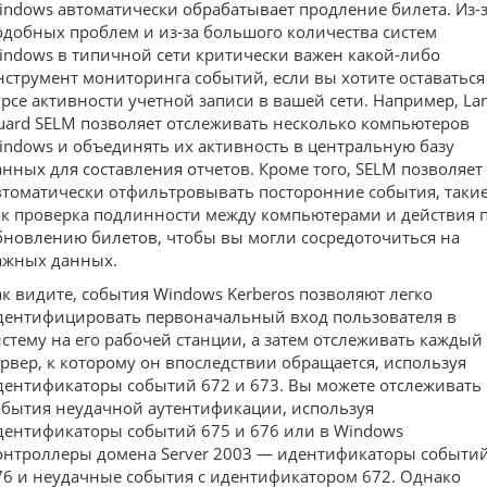
indows автоматически обрабатывает продление билета. Из-
одобных проблем и из-за большого количества систем
indows в типичной сети критически важен какой-либо
нструмент мониторинга событий, если вы хотите оставаться
урсе активности учетной записи в вашей сети. Например, La
uard SELM позволяет отслеживать несколько компьютеров
indows и объединять их активность в центральную базу
анных для составления отчетов. Кроме того, SELM позволяет
втоматически отфильтровывать посторонние события, таки
ак проверка подлинности между компьютерами и действия 
бновлению билетов, чтобы вы могли сосредоточиться на
ажных данных.
ак видите, события Windows Kerberos позволяют легко
дентифицировать первоначальный вход пользователя в
истему на его рабочей станции, а затем отслеживать каждый
ервер, к которому он впоследствии обращается, используя
дентификаторы событий 672 и 673. Вы можете отслеживать
обытия неудачной аутентификации, используя
дентификаторы событий 675 и 676 или в Windows
онтроллеры домена Server 2003 — идентификаторы событи
76 и неудачные события с идентификатором 672. Однако