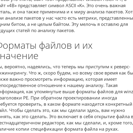
айт «4B» представляет символ ASCII «K». Это очень важная
еталь, и она также применима и к миру анализа пакетов. Хот
ри анализе пакетов у нас часто есть метрики, представленн
дним битом, а не целым байтом. Эту мелочь я оставлю для
удущих статей по анализу пакетов.
Форматы файлов и их
значение
ы, вероятно, надеялись, что теперь мы приступим к реверс-
нжинирингу. Что ж, скоро будем, но всему свое время как бы
акже важно просмотреть информацию, которая имеет
епосредственное отношение к нашему анализу. Такая
нформация, как упомянутые выше форматы файлов для winz
 заголовки PE. При обратном проектировании иногда
ребуется проверить, в каком формате находится конкретный
айл. Чтобы сделать это, как мы сделали здесь, вам нужно
онять, как это сделать. Это включает в себя открытие файла 
естнадцатеричном редакторе, как мы сделали, и, кроме того
аличие копии спецификации формата файла на руках.