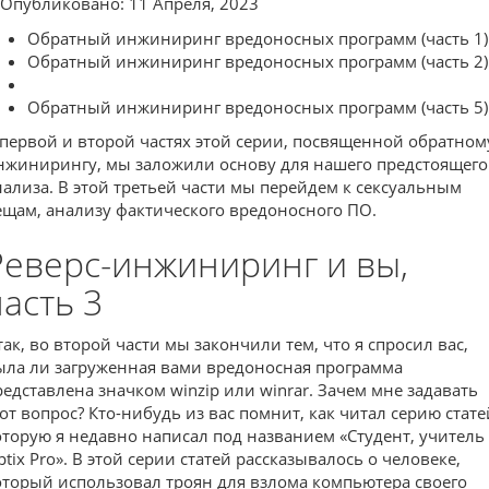
Опубликовано: 11 Апреля, 2023
Обратный инжиниринг вредоносных программ (часть 1)
Обратный инжиниринг вредоносных программ (часть 2)
Обратный инжиниринг вредоносных программ (часть 5)
 первой и второй частях этой серии, посвященной обратном
нжинирингу, мы заложили основу для нашего предстоящего
нализа. В этой третьей части мы перейдем к сексуальным
ещам, анализу фактического вредоносного ПО.
Реверс-инжиниринг и вы,
часть 3
так, во второй части мы закончили тем, что я спросил вас,
ыла ли загруженная вами вредоносная программа
редставлена значком winzip или winrar. Зачем мне задавать
тот вопрос? Кто-нибудь из вас помнит, как читал серию стате
оторую я недавно написал под названием «Студент, учитель
ptix Pro». В этой серии статей рассказывалось о человеке,
оторый использовал троян для взлома компьютера своего