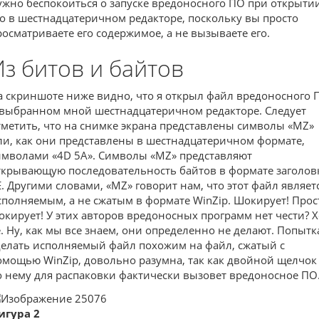
ужно беспокоиться о запуске вредоносного ПО при открыти
го в шестнадцатеричном редакторе, поскольку вы просто
росматриваете его содержимое, а не вызываете его.
Из битов и байтов
а скриншоте ниже видно, что я открыл файл вредоносного 
 выбранном мной шестнадцатеричном редакторе. Следует
тметить, что на снимке экрана представлены символы «MZ»
ли, как они представлены в шестнадцатеричном формате,
имволами «4D 5A». Символы «MZ» представляют
ткрывающую последовательность байтов в формате заголов
E. Другими словами, «MZ» говорит нам, что этот файл являет
сполняемым, а не сжатым в формате WinZip. Шокирует! Прос
окирует! У этих авторов вредоносных программ нет чести? Х
е. Ну, как мы все знаем, они определенно не делают. Попытк
делать исполняемый файл похожим на файл, сжатый с
омощью WinZip, довольно разумна, так как двойной щелчок
о нему для распаковки фактически вызовет вредоносное ПО
игура 2