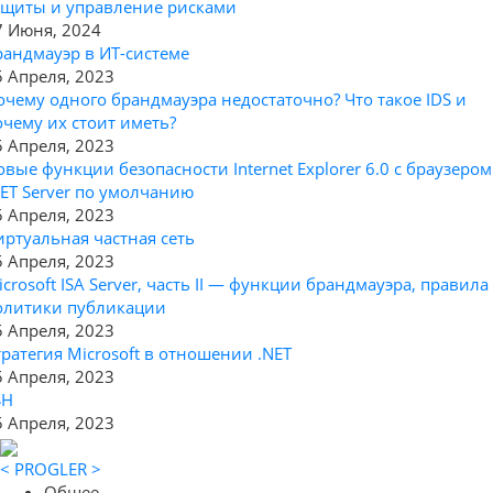
ащиты и управление рисками
7 Июня, 2024
рандмауэр в ИТ-системе
5 Апреля, 2023
очему одного брандмауэра недостаточно? Что такое IDS и
очему их стоит иметь?
5 Апреля, 2023
овые функции безопасности Internet Explorer 6.0 с браузером
NET Server по умолчанию
5 Апреля, 2023
иртуальная частная сеть
5 Апреля, 2023
icrosoft ISA Server, часть II — функции брандмауэра, правила
олитики публикации
5 Апреля, 2023
тратегия Microsoft в отношении .NET
5 Апреля, 2023
SH
5 Апреля, 2023
< PROGLER >
Общее