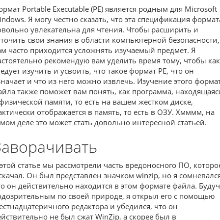
рмат Portable Executable (PE) является родным для Microsoft
indows. Я могу честно сказать, что эта спецификация формат
овольно увлекательна для чтения. Чтобы расширить и
тточить свои знания в области компьютерной безопасности,
ам часто приходится усложнять изучаемый предмет. Я
астоятельно рекомендую вам уделить время тому, чтобы как
ледует изучить и усвоить, что такое формат PE, что он
значает и что из него можно извлечь. Изучение этого форма
айла также поможет вам понять, как программа, находящаяс
 физической памяти, то есть на вашем жестком диске,
актически отображается в память, то есть в ОЗУ. Хмммм, на
амом деле это может стать довольно интересной статьей.
Заворачивать
 этой статье мы рассмотрели часть вредоносного ПО, которо
 скачал. Он был представлен значком winzip, но я сомневался
то он действительно находится в этом формате файла. Буду
одозрительным по своей природе, я открыл его с помощью
естнадцатеричного редактора и убедился, что он
ействительно не был сжат WinZip, а скорее был в