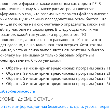
сполняемом формате, также известном как формат PE. В
ополнение к этому мы также рассмотрели ключевую
нформацию о том, что различные форматы файлов имеют с
очки зрения уникальных последовательностей байтов. Эта
ункция помогла нам окончательно определить, какой тип
айла у нас был на самом деле. В следующих частях мы
асскажем, какой тип упаковки вредоносного ПО
спользовался, а также как его распаковать. Как только это
удет сделано, наш анализ начнется всерьез. Хотя, как вы
видите, часть анализа выполняется относительно быстро,
оскольку мы занимаемся только базовым обратным
роектированием. Скоро увидимся.
Обратный инжиниринг вредоносных программ (часть 1)
Обратный инжиниринг вредоносных программ (часть 2)
Обратный инжиниринг вредоносных программ (часть 4)
Обратный инжиниринг вредоносных программ (часть 5)
Кибер-безопасность
ЕКОМЕНДУЕМЫЕ СТАТЬИ
то такое информационная безопасность: цели, угрозы, меры