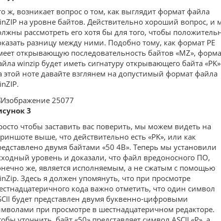
то ж, возникает вопрос о том, как выглядит формат файла
inZIP на уровне байтов. Действительно хороший вопрос, и 
олжны рассмотреть его хотя бы для того, чтобы положитель
оказать разницу между ними. Подобно тому, как формат PE
меет открывающую последовательность байтов «MZ», форма
айла winzip будет иметь сигнатуру открывающего байта «PK»
а этой ноте давайте взглянем на допустимый формат файла
inZIP.
исунок 3
росто чтобы заставить вас поверить, мы можем видеть на
криншоте выше, что действительно есть «PK», или как
редставлено двумя байтами «50 4B». Теперь мы установили
сходный уровень и доказали, что файл вредоносного ПО,
онечно же, является исполняемым, а не сжатым с помощью
inZip. Здесь я должен упомянуть, что при просмотре
естнадцатеричного кода важно отметить, что один символ
SCII будет представлен двумя буквенно-цифровыми
имволами при просмотре в шестнадцатеричном редакторе.
тобы уточнить, байт «50» представляет символ ASCII «P», а