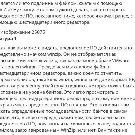
вляется ли это подлинным файлом, сжатым с помощью
inZip? Ну я могу. Что нам нужно сделать, так это открыть
редоносное ПО, показанное ниже, которое я скачал ранее, с
омощью шестнадцатеричного редактора.
игура 1
так, как вы можете видеть, вредоносное ПО действительно
редставлено значком winzip. Он не отображается как
лассический значок winzip, так как на моем образе VMware
становлен winrar. Прежде чем мы откроем файл в
естнадцатеричном редакторе, важно кое-что отметить.
орматы файлов, такие как winzip, winrar или даже формат PE
меют определенную байтовую подпись, которая может быть
аспознана на уровне байтов. Это легко просмотреть с
омощью шестнадцатеричного редактора, поэтому нам нужн
ткрыть часть вредоносного ПО в одном. Это позволит нам
скать определенные последовательности байтов в самом
айле. Это, в свою очередь, скажет нам, является ли часть
редоносного ПО, показанная на скриншоте выше, подлинн
айлом, заархивированным WinZip, или нет. Вам также не