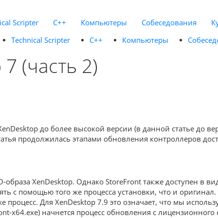
cal Scripter
C++
Компьютеры
Собеседования
К
Technical Scripter
C++
Компьютеры
Собесед
7 (часть 2)
enDesktop до более высокой версии (в данной статье до ве
атья продолжилась этапами обновления контроллеров доставк
O-образа XenDesktop. Однако StoreFront также доступен в в
лять с помощью того же процесса установки, что и оригинал.
е процесс. Для XenDesktop 7.9 это означает, что мы исполь
ont-x64.exe) начнется процесс обновления с лицензионного