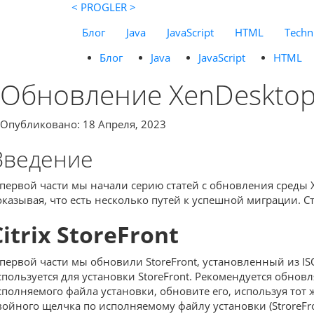
< PROGLER >
Блог
Java
JavaScript
HTML
Techni
Блог
Java
JavaScript
HTML
Обновление XenDesktop 
Опубликовано: 18 Апреля, 2023
Введение
 первой части мы начали серию статей с обновления среды X
оказывая, что есть несколько путей к успешной миграции. Ст
Citrix StoreFront
 первой части мы обновили StoreFront, установленный из IS
спользуется для установки StoreFront. Рекомендуется обнов
сполняемого файла установки, обновите его, используя тот ж
войного щелчка по исполняемому файлу установки (StroreFr