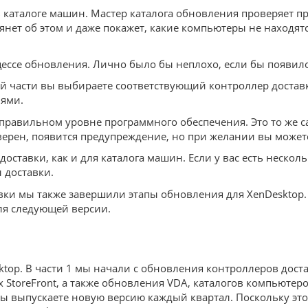
каталоге машин. Мастер каталога обновления проверяет пр
янет об этом и даже покажет, какие компьютеры не находя
цессе обновления. Лично было бы неплохо, если бы появил
ой части вы выбираете соответствующий контроллер доставк
иями.
правильном уровне программного обеспечения. Это то же са
верен, появится предупреждение, но при желании вы може
оставки, как и для каталога машин. Если у вас есть неско
 доставки.
вки мы также завершили этапы обновления для XenDesktop.
ля следующей версии.
p. В части 1 мы начали с обновления контроллеров доставки, 
 StoreFront, а также обновления VDA, каталогов компьютеро
ы выпускаете новую версию каждый квартал. Поскольку этот