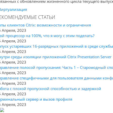
вязанных с обновлением жизненного цикла текущего выпуск
Виртуализация
ЕКОМЕНДУЕМЫЕ СТАТЬИ
ипы клиентов Citrix: возможности и ограничения
5 Апреля, 2023
ой процессор на 100%, что я могу с этим поделать?
5 Апреля, 2023
апуск устаревших 16-разрядных приложений в среде служб
5 Апреля, 2023
нутри среды изоляции приложений Citrix Presentation Server
5 Апреля, 2023
правление полосой пропускания: Часть 1 – Старомодный сп
5 Апреля, 2023
правление специфичными для пользователя данными конфи
5 Апреля, 2023
абота с плохой пропускной способностью и задержкой
5 Апреля, 2023
ерминальный сервер и вызов профиля
5 Апреля, 2023