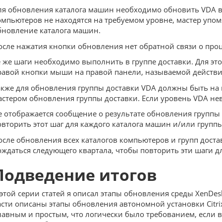
ля обновления каталога машин необходимо обновить VDA в 
омпьютеров не находятся на требуемом уровне, мастер упом
бновление каталога машин.
осле нажатия кнопки обновления нет обратной связи о про
е же шаги необходимо выполнить в группе доставки. Для эт
равой кнопки мыши на правой панели, называемой действ
акже для обновления группы доставки VDA должны быть на 
астером обновления группы доставки. Если уровень VDA не
е отображается сообщение о результате обновления группы д
овторить этот шаг для каждого каталога машин и/или группы
осле обновления всех каталогов компьютеров и групп доста
ождаться следующего квартала, чтобы повторить эти шаги д
Подведение итогов
 этой серии статей я описал этапы обновления среды XenDeskto
асти описаны этапы обновления автономной установки Citrix
лавным и простым, что логически было требованием, если в