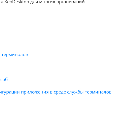
а XenDesktop для многих организаций.
ы терминалов
особ
гурации приложения в среде службы терминалов