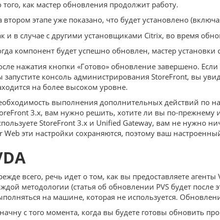
о того, как мастер обновления продолжит работу.
а втором этапе уже показано, что будет установлено (включа
ак и в случае с другими установщиками Citrix, во время об
огда компонент будет успешно обновлен, мастер установки 
осле нажатия кнопки «Готово» обновление завершено. Если в
ы запустите консоль администрирования StoreFront, вы увид
аходится на более высоком уровне.
еобходимость выполнения дополнительных действий по настро
toreFront 3.x, вам нужно решить, хотите ли вы по-прежнему
спользуете StoreFront 3.x и Unified Gateway, вам не нужно н
or Web эти настройки сохраняются, поэтому ваш настроенный
VDA
режде всего, речь идет о том, как вы предоставляете агенты
аждой методологии (статья об обновлении PVS будет после э
ыполняться на машине, которая не используется. Обновление
 начну с того момента, когда вы будете готовы обновить п