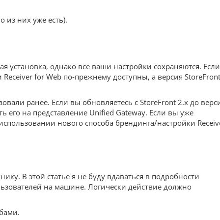
 из них уже есть).
ая установка, однако все ваши настройки сохраняются. Если
Receiver for Web по-прежнему доступны, а версия StoreFron
вали ранее. Если вы обновляетесь с StoreFront 2.x до верс
ь его на представление Unified Gateway. Если вы уже
ри использовании нового способа брендинга/настройки Receiv
нику. В этой статье я не буду вдаваться в подробности
пользователей на машине. Логически действие должно
обами.