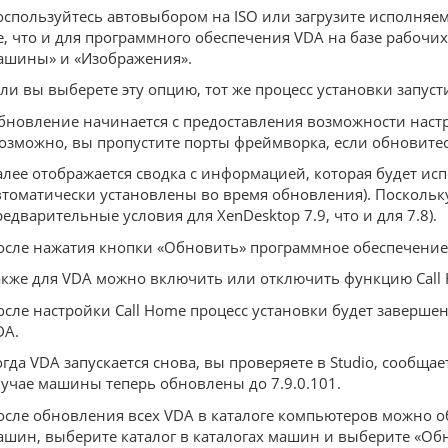
оспользуйтесь автовыбором на ISO или загрузите исполняемы
е, что и для программного обеспечения VDA на базе рабочи
ашины» и «Изображения».
сли вы выберете эту опцию, тот же процесс установки запу
бновление начинается с предоставления возможности настр
возможно, вы пропустите порты фреймворка, если обновитесь
алее отображается сводка с информацией, которая будет ис
втоматически установлены во время обновления). Поскольку
редварительные условия для XenDesktop 7.9, что и для 7.8).
осле нажатия кнопки «Обновить» программное обеспечение б
акже для VDA можно включить или отключить функцию Call 
осле настройки Call Home процесс установки будет заверш
DA.
огда VDA запускается снова, вы проверяете в Studio, сообщ
лучае машины теперь обновлены до 7.9.0.101.
осле обновления всех VDA в каталоге компьютеров можно о
ашин, выберите каталог в каталогах машин и выберите «Об