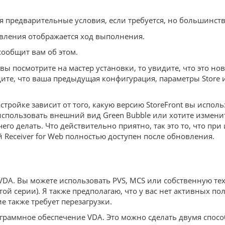
я предварительные условия, если требуется, но большинство
новления отображается ход выполнения.
сообщит вам об этом.
ы посмотрите на мастер установки, то увидите, что это нов
ите, что ваша предыдущая конфигурация, параметры Store и 
йке зависит от того, какую версию StoreFront вы использо
 использовать внешний вид Green Bubble или хотите изменит
ичего делать. Что действительно приятно, так это то, что п
 Receiver for Web полностью доступен после обновления.
 VDA. Вы можете использовать PVS, MCS или собственную тех
той серии). Я также предполагаю, что у вас нет активных 
 также требует перезагрузки.
рограммное обеспечение VDA. Это можно сделать двумя спос