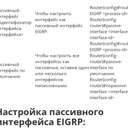
Router(config)#rou
ассивный-
Чтобы настроить
EIGRP <process-id>
нтерфейс
интерфейс как
Router(config-
идентификатор
пассивный интерфейс
router)#passive-
нтерфейса-
EIGRP.
interface <interface
нтерфейса>
interface-id>
Router(config)#rou
EIGRP <process-id>
Чтобы настроить все
Router(config-
интерфейсы как
router)#passive-
ассивный
пассивные, оставив один
interface по
нтерфейс по
или несколько
умолчанию
молчанию
интерфейсов
Router(config-
непассивными.
router)#nopassive-
interface <interface
interface-id>
Настройка пассивного
интерфейса EIGRP: