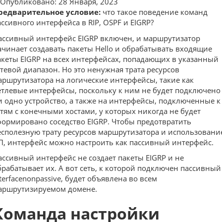
Опубликовано: 28 Января, 2023
редварительное условие:
что такое поведение команд
ассивного интерфейса в RIP, OSPF и EIGRP?
ассивный интерфейс EIGRP включен, и маршрутизатор
ачинает создавать пакеты Hello и обрабатывать входящие
акеты EIGRP на всех интерфейсах, попадающих в указанный
етевой диапазон. Но это ненужная трата ресурсов
аршрутизатора на логические интерфейсы, такие как
етлевые интерфейсы, поскольку к ним не будет подключено
и одно устройство, а также на интерфейсы, подключенные к
етям с конечными хостами, у которых никогда не будет
формировано соседство EIGRP. Чтобы предотвратить
есполезную трату ресурсов маршрутизатора и использовани
П, интерфейс можно настроить как пассивный интерфейс.
ассивный интерфейс не создает пакеты EIGRP и не
брабатывает их. А вот сеть, к которой подключен пассивный
nterfacenonpassive, будет объявлена во всем
аршрутизируемом домене.
Команда настройки