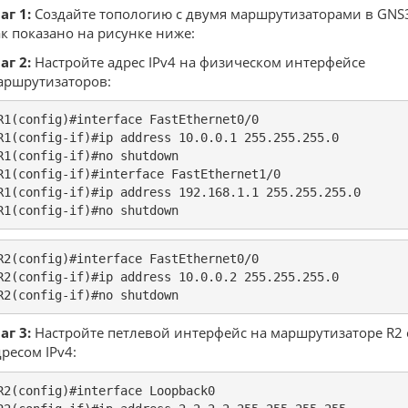
аг 1:
Создайте топологию с двумя маршрутизаторами в GNS
ак показано на рисунке ниже:
аг 2:
Настройте адрес IPv4 на физическом интерфейсе
аршрутизаторов:
R1(config)#interface FastEthernet0/0

R1(config-if)#ip address 10.0.0.1 255.255.255.0

R1(config-if)#no shutdown

R1(config-if)#interface FastEthernet1/0

R1(config-if)#ip address 192.168.1.1 255.255.255.0

R1(config-if)#no shutdown
R2(config)#interface FastEthernet0/0

R2(config-if)#ip address 10.0.0.2 255.255.255.0

R2(config-if)#no shutdown
аг 3:
Настройте петлевой интерфейс на маршрутизаторе R2 
дресом IPv4:
R2(config)#interface Loopback0
