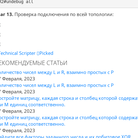
R2#undebug all
аг 13.
Проверка подключения по всей топологии:
Technical Scripter
Picked
ЕКОМЕНДУЕМЫЕ СТАТЬИ
оличество чисел между L и R, взаимно простых с P
7 Февраля, 2023
оличество чисел между L и R, взаимно простых с P
7 Февраля, 2023
остройте матрицу, каждая строка и столбец которой содержа
 и M единиц соответственно.
7 Февраля, 2023
остройте матрицу, каждая строка и столбец которой содержа
 и M единиц соответственно.
7 Февраля, 2023
айдите все факторы заданного числа и их побитовое XOR