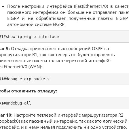
После настройки интерфейса (FastEthernet1/0) в качест
пассивного интерфейса он больше не отправляет паке
EIGRP и не обрабатывает полученные пакеты EIGRP
автономной системе EIGRP.
R1#show ip eigrp interface
аг 9:
Отладка приветственных сообщений OSPF на
аршрутизаторе R1, так как теперь он будет отправлять
риветственные пакеты только через свой интерфейс
stEthernet0/0 (WAN):
R1#debug eigrp packets
тобы отключить отладку:
R1#undebug all
аг 10:
Настройте петлевой интерфейс маршрутизатора R2
Loopback0) как пассивный интерфейс, так как это логический
нтерфейс, и к нему нельзя подключить ни одно устройство.