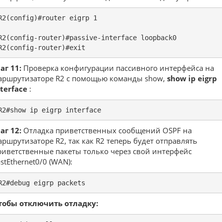
R2(config)#router eigrp 1

R2(config-router)#passive-interface loopback0

R2(config-router)#exit
аг 11:
Проверка конфигурации пассивного интерфейса на
аршрутизаторе R2 с помощью команды show,
show ip eigrp
nterface
:
R2#show ip eigrp interface
аг 12:
Отладка приветственных сообщений OSPF на
аршрутизаторе R2, так как R2 теперь будет отправлять
риветственные пакеты только через свой интерфейс
stEthernet0/0 (WAN):
R2#debug eigrp packets
тобы отключить отладку: