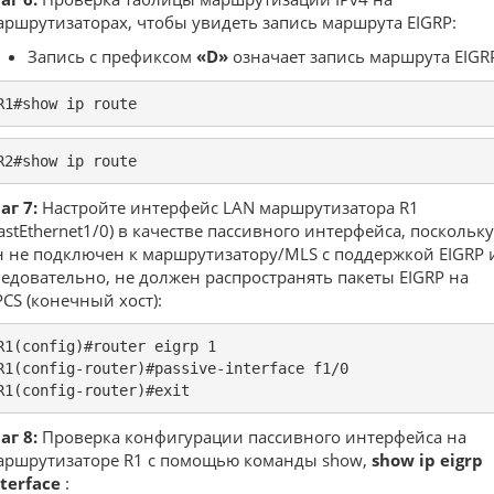
аршрутизаторах, чтобы увидеть запись маршрута EIGRP:
Запись с префиксом
«D»
означает запись маршрута EIGR
R1#show ip route
R2#show ip route
аг 7:
Настройте интерфейс LAN маршрутизатора R1
FastEthernet1/0) в качестве пассивного интерфейса, поскольку
н не подключен к маршрутизатору/MLS с поддержкой EIGRP 
ледовательно, не должен распространять пакеты EIGRP на
PCS (конечный хост):
R1(config)#router eigrp 1

R1(config-router)#passive-interface f1/0

R1(config-router)#exit
аг 8:
Проверка конфигурации пассивного интерфейса на
аршрутизаторе R1 с помощью команды show,
show ip eigrp
nterface
: