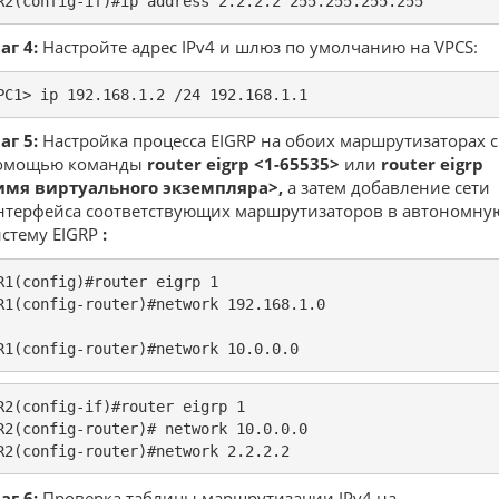
R2(config-if)#ip address 2.2.2.2 255.255.255.255
аг 4:
Настройте адрес IPv4 и шлюз по умолчанию на VPCS:
PC1> ip 192.168.1.2 /24 192.168.1.1
аг 5:
Настройка процесса EIGRP на обоих маршрутизаторах с
омощью команды
router eigrp <1-65535>
или
router eigrp
имя виртуального экземпляра>,
а затем добавление сети
нтерфейса соответствующих маршрутизаторов в автономну
истему EIGRP
:
R1(config)#router eigrp 1

R1(config-router)#network 192.168.1.0

R1(config-router)#network 10.0.0.0
R2(config-if)#router eigrp 1

R2(config-router)# network 10.0.0.0

R2(config-router)#network 2.2.2.2
аг 6:
Проверка таблицы маршрутизации IPv4 на