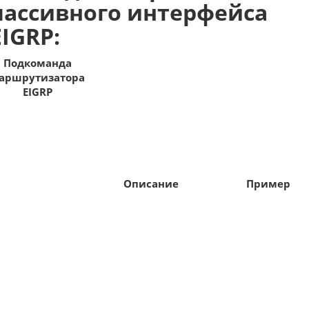
пассивного интерфейса
EIGRP:
Подкоманда
аршрутизатора
EIGRP
Описание
Пример