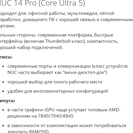
UC 14 Pro (Core Ultra 5)
одходит для: офисной работы, мультимедиа, лёгкой
азработки, домашнего ПК с хорошей связью и современным
ортами.
ильные стороны: современная платформа, быстрые
нтерфейсы (включая Thunderbolt-класс), компактность,
ороший набор подключений.
люсы
современные порты и коммуникации (класс устройств
NUC часто выбирают как “мини-десктоп-док”)
хороший выбор для тихого рабочего места
удобен для многомониторных конфигураций
инусы
в части графики iGPU чаще уступает топовым AMD-
решениям на 7840/7940/8845
в зависимости от комплектации может потребоваться
докупить RAM/SSD