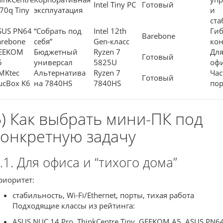
Intel Tiny PC
Готовый
70q Tiny
эксплуатация
и
ста
SUS PN64
“Собрать под
Intel 12th
Гиб
Barebone
arebone
себя”
Gen-класс
ко
EEKOM
Бюджетный
Ryzen 7
Для
Готовый
5
универсал
5825U
оф
MKtec
Альтернатива
Ryzen 7
Час
Готовый
ucBox K6
на 7840HS
7840HS
пор
5) Как выбрать мини-ПК под
конкретную задачу
.1. Для офиса и “тихого дома”
риоритет:
стабильность, Wi-Fi/Ethernet, порты, тихая работа
Подходящие классы из рейтинга:
ASUS NUC 14 Pro, ThinkCentre Tiny, GEEKOM A5, ASUS PN6