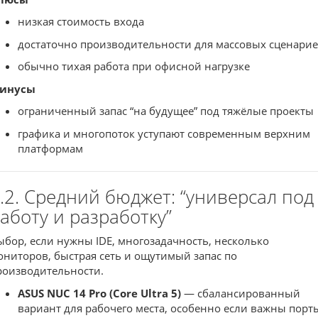
низкая стоимость входа
достаточно производительности для массовых сценари
обычно тихая работа при офисной нагрузке
инусы
ограниченный запас “на будущее” под тяжёлые проекты
графика и многопоток уступают современным верхним
платформам
.2. Средний бюджет: “универсал под
аботу и разработку”
ыбор, если нужны IDE, многозадачность, несколько
ониторов, быстрая сеть и ощутимый запас по
роизводительности.
ASUS NUC 14 Pro (Core Ultra 5)
— сбалансированный
вариант для рабочего места, особенно если важны порт