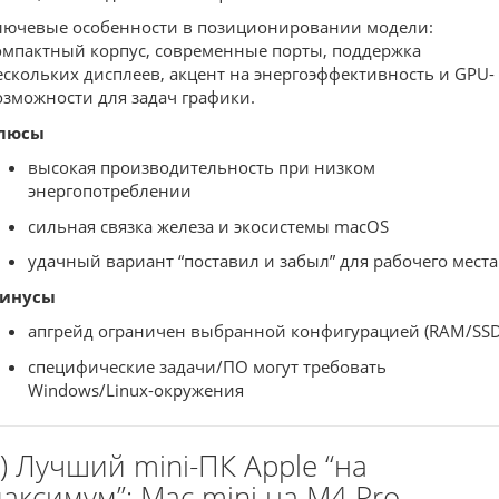
лючевые особенности в позиционировании модели:
омпактный корпус, современные порты, поддержка
ескольких дисплеев, акцент на энергоэффективность и GPU-
озможности для задач графики.
люсы
высокая производительность при низком
энергопотреблении
сильная связка железа и экосистемы macOS
удачный вариант “поставил и забыл” для рабочего места
инусы
апгрейд ограничен выбранной конфигурацией (RAM/SSD
специфические задачи/ПО могут требовать
Windows/Linux-окружения
) Лучший mini-ПК Apple “на
аксимум”: Mac mini на M4 Pro