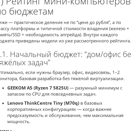
7) Рейтинг мини-компьютеров
по бюджетам
иже — практическое деление не по “цене до рубля”, а по
лассу платформы и типичной стоимости владения (железо +
амять/SSD + необходимость апгрейда). Внутри каждого
юджета приведены модели из уже рассмотренного рейтинга.
.1. Начальный бюджет: “дом/офис бе
яжёлых задач”
птимально, если нужны браузер, офис, видеосвязь, 1–2
онитора, базовая разработка без тяжёлой виртуализации.
GEEKOM A5 (Ryzen 7 5825U)
— разумный минимум с
запасом по CPU для повседневных задач.
Lenovo ThinkCentre Tiny (M70q)
в базовых
корпоративных конфигурациях — когда важнее
предсказуемость и обслуживание, чем максимальная
мощность.
люсы