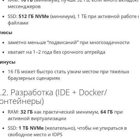
мессенджеров
SSD:
512 ГБ NVMe
(минимум), 1 ТБ при активной работе 
файлами
люсы
заметно меньше “подвисаний” при многозадачности
хватает на 1–2 года без срочного апгрейда
инусы
16 ГБ может быстро стать узким местом при тяжёлых
браузерных сценариях
.2. Разработка (IDE + Docker/
онтейнеры)
RAM:
32 ГБ
как практический минимум,
64 ГБ
при
активной виртуализации
SSD:
1 ТБ NVMe
(желательно), чтобы не упираться в
свободное место и IOPS