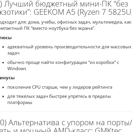
) Лучший бюджетный мини-ПК “без
кзотики”: GEEKOM A5 (Ryzen 7 5825U
одходит для: дома, учебы, офисных задач, мультимедиа, как
омпактный ПК “вместо ноутбука без экрана”.
люсы
адекватный уровень производительности для массовых
задач
обычно проще найти конфигурации “из коробки” с
Windows
инусы
поколение CPU старше, чем у лидеров рейтинга
для тяжёлых задач быстрее упрётесь в пределы
платформы
0) Альтернатива с упором на порты
еть и мощный AMD-класс: GMKtec