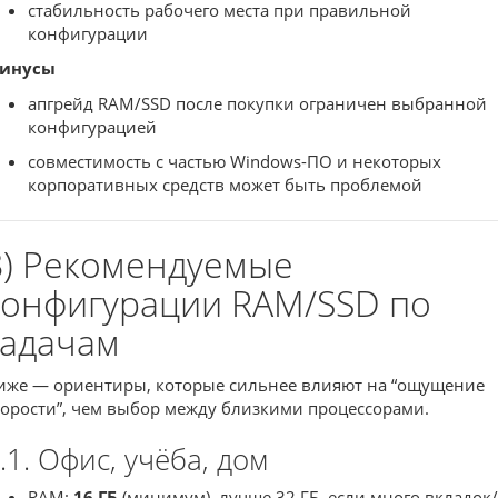
стабильность рабочего места при правильной
конфигурации
инусы
апгрейд RAM/SSD после покупки ограничен выбранной
конфигурацией
совместимость с частью Windows-ПО и некоторых
корпоративных средств может быть проблемой
8) Рекомендуемые
конфигурации RAM/SSD по
задачам
иже — ориентиры, которые сильнее влияют на “ощущение
корости”, чем выбор между близкими процессорами.
.1. Офис, учёба, дом
RAM:
16 ГБ
(минимум), лучше 32 ГБ, если много вкладок/