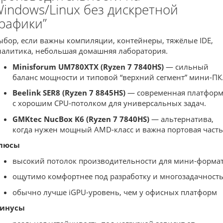
indows/Linux без дискретной
рафики”
ыбор, если важны компиляции, контейнеры, тяжёлые IDE,
налитика, небольшая домашняя лаборатория.
Minisforum UM780XTX (Ryzen 7 7840HS)
— сильный
баланс мощности и типовой “верхний сегмент” мини-ПК
Beelink SER8 (Ryzen 7 8845HS)
— современная платфор
с хорошим CPU-потолком для универсальных задач.
GMKtec NucBox K6 (Ryzen 7 7840HS)
— альтернатива,
когда нужен мощный AMD-класс и важна портовая часть
люсы
высокий потолок производительности для мини-форма
ощутимо комфортнее под разработку и многозадачност
обычно лучше iGPU-уровень, чем у офисных платформ
инусы