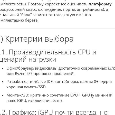
омплектность). Поэтому корректнее оценивать
платформу
процессорный класс, охлаждение, порты, апгрейдность), а
инальный “балл” зависит от того, какую именно
омплектацию берёте.
2) Критерии выбора
.1. Производительность CPU и
ценарий нагрузки
Офис/браузер/видеосвязь: достаточно современных i3/i
или Ryzen 5/7 прошлых поколений.
Разработка, тяжёлые IDE, контейнеры: важны 8+ ядер и
хорошая память/SSD.
Монтаж/3D: критично сочетание CPU + GPU (у мини-ПК
чаще iGPU, исключения есть).
.2. Графика: iGPU почти всегда, но