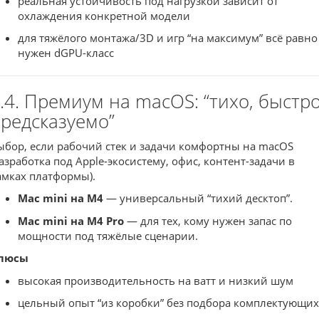
реальная устойчивость под нагрузкой зависит от
охлаждения конкретной модели
для тяжёлого монтажа/3D и игр “на максимум” всё равно
нужен dGPU-класс
.4. Премиум на macOS: “тихо, быстро
редсказуемо”
ыбор, если рабочий стек и задачи комфортны на macOS
разработка под Apple-экосистему, офис, контент-задачи в
амках платформы).
Mac mini на M4
— универсальный “тихий десктоп”.
Mac mini на M4 Pro
— для тех, кому нужен запас по
мощности под тяжёлые сценарии.
люсы
высокая производительность на ватт и низкий шум
цельный опыт “из коробки” без подбора комплектующих