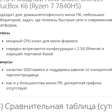
ucBox K6 (Ryzen 7 7840HS)
одходит для: домашнего/офисного мини-ПК, небольших
абораторий, задач, где полезны быстрые сети и современна
латформа.
люсы
мощный CPU-класс для мини-формата
нередко встречаются конфигурации с 2.5G Ethernet и
хорошей портовой базой
инусы
качество SSD/памяти и поддержка зависят от конкретно
партии/продавца
как и у большинства мини-ПК, дискретная графика
отсутствует
4) Сравнительная таблица (сут