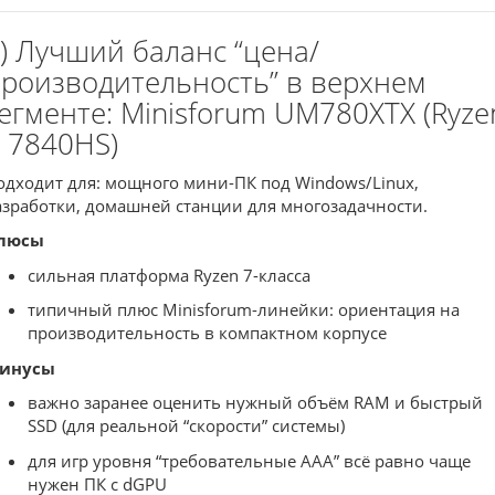
) Лучший баланс “цена/
роизводительность” в верхнем
егменте: Minisforum UM780XTX (Ryze
 7840HS)
одходит для: мощного мини-ПК под Windows/Linux,
азработки, домашней станции для многозадачности.
люсы
сильная платформа Ryzen 7-класса
типичный плюс Minisforum-линейки: ориентация на
производительность в компактном корпусе
инусы
важно заранее оценить нужный объём RAM и быстрый
SSD (для реальной “скорости” системы)
для игр уровня “требовательные AAA” всё равно чаще
нужен ПК с dGPU