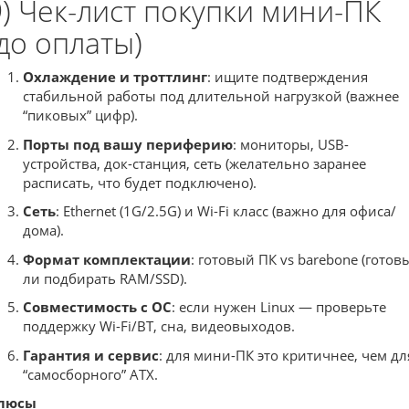
9) Чек-лист покупки мини-ПК
(до оплаты)
Охлаждение и троттлинг
: ищите подтверждения
стабильной работы под длительной нагрузкой (важнее
“пиковых” цифр).
Порты под вашу периферию
: мониторы, USB-
устройства, док-станция, сеть (желательно заранее
расписать, что будет подключено).
Сеть
: Ethernet (1G/2.5G) и Wi-Fi класс (важно для офиса/
дома).
Формат комплектации
: готовый ПК vs barebone (готов
ли подбирать RAM/SSD).
Совместимость с ОС
: если нужен Linux — проверьте
поддержку Wi-Fi/BT, сна, видеовыходов.
Гарантия и сервис
: для мини-ПК это критичнее, чем дл
“самосборного” ATX.
люсы