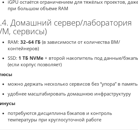
iGPU остаётся ограничением для тяжёлых проектов, даж
при большом объёме RAM
.4. Домашний сервер/лаборатория
VM, сервисы)
RAM:
32–64 ГБ
(в зависимости от количества ВМ/
контейнеров)
SSD:
1 ТБ NVMe
+ второй накопитель под данные/бэкап
(если корпус позволяет)
люсы
можно держать несколько сервисов без “упора” в память
удобнее масштабировать домашнюю инфраструктуру
инусы
потребуются дисциплина бэкапов и контроль
температуры при круглосуточной работе