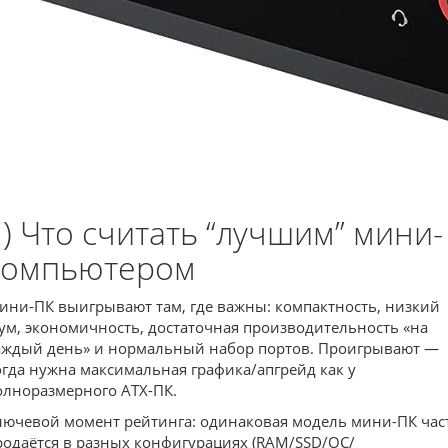
1) Что считать “лучшим” мини-
компьютером
ини-ПК выигрывают там, где важны: компактность, низкий
ум, экономичность, достаточная производительность «на
аждый день» и нормальный набор портов. Проигрывают —
огда нужна максимальная графика/апгрейд как у
олноразмерного ATX-ПК.
лючевой момент рейтинга: одинаковая модель мини-ПК час
родаётся в разных конфигурациях (RAM/SSD/ОС/