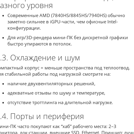
азного уровня
Современные AMD (7840HS/8845HS/7940HS) обычно
заметно сильнее в iGPU-части, чем офисные Intel-
конфигурации.
Для игр/3D-рендера мини-ПК без дискретной графики
быстро упираются в потолок.
.3. Охлаждение и шум
омпактный корпус = меньше пространства под теплоотвод.
ля стабильной работы под нагрузкой смотрите на:
наличие двухвентиляторных решений,
адекватные отзывы по шуму и температуре,
отсутствие троттлинга на длительной нагрузке.
.4. Порты и периферия
ини-ПК часто покупают как “хаб” рабочего места: 2–3
онитора, док-станции, внешние SSD, Ethernet. Принцип: луч