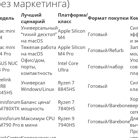
без маркетинга)
Лучший
Платформа/
одель
Формат покупки
Ко
сценарий
класс
Универсальный
Си
ac mini
Apple Silicon
“тихий десктоп”
Готовый
эф
4
M4
на macOS
и э
ac mini
Тяжёлая работа
Apple Silicon
Зап
Готовый/Refurb
4 Pro
на macOS
M4 Pro
мо
Офис/дом,
Упо
SUS NUC
Intel Core
порты,
Готовый/набор
со
4 Pro
Ultra
компактность
пл
elink
Универсал
Ryzen 7
Си
ER8
Готовый
Windows/Linux
8845HS
кла
845HS
Хо
inisforum
Баланс цена/
Ryzen 7
Готовый/Barebone
ве
M780XTX
мощность
7840HS
сег
inisforum
Максимум CPU
Ryzen 9
Для
Готовый/Barebone
M790 Pro
в мини
7940HS
вы
Пр
hinkCentre
Корпоративная
упр