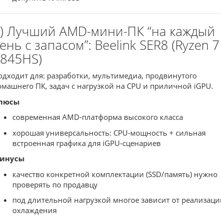
) Лучший AMD-мини-ПК “на каждый
ень с запасом”: Beelink SER8 (Ryzen 7
845HS)
одходит для: разработки, мультимедиа, продвинутого
омашнего ПК, задач с нагрузкой на CPU и приличной iGPU.
люсы
современная AMD-платформа высокого класса
хорошая универсальность: CPU-мощность + сильная
встроенная графика для iGPU-сценариев
инусы
качество конкретной комплектации (SSD/память) нужно
проверять по продавцу
под длительной нагрузкой многое зависит от реализаци
охлаждения