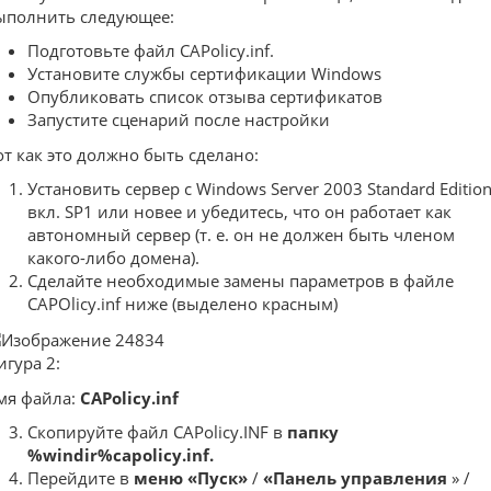
ыполнить следующее:
Подготовьте файл CAPolicy.inf.
Установите службы сертификации Windows
Опубликовать список отзыва сертификатов
Запустите сценарий после настройки
от как это должно быть сделано:
Установить сервер с Windows Server 2003 Standard Editio
вкл. SP1 или новее и убедитесь, что он работает как
автономный сервер (т. е. он не должен быть членом
какого-либо домена).
Сделайте необходимые замены параметров в файле
CAPOlicy.inf ниже (выделено красным)
игура 2:
мя файла:
CAPolicy.inf
Скопируйте файл CAPolicy.INF в
папку
%windir%capolicy.inf.
Перейдите в
меню «Пуск»
/
«Панель управления
» /