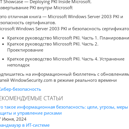
IT Showcase — Deploying PKI Inside Microsoft.
азвертывание PKI внутри Microsoft
 это отличная книга — Microsoft Windows Server 2003 PKI и
езопасность сертификатов.
icrosoft Windows Server 2003 PKI и безопасность сертификат
Краткое руководство Microsoft PKI. Часть 1. Планирован
Краткое руководство Microsoft PKI. Часть 2.
Проектирование
Краткое руководство Microsoft PKI. Часть 4. Устранение
неполадок
одпишитесь на информационный бюллетень с обновления
татей WindowSecurity.com в режиме реального времени
Кибер-безопасность
ЕКОМЕНДУЕМЫЕ СТАТЬИ
то такое информационная безопасность: цели, угрозы, меры
ащиты и управление рисками
7 Июня, 2024
рандмауэр в ИТ-системе