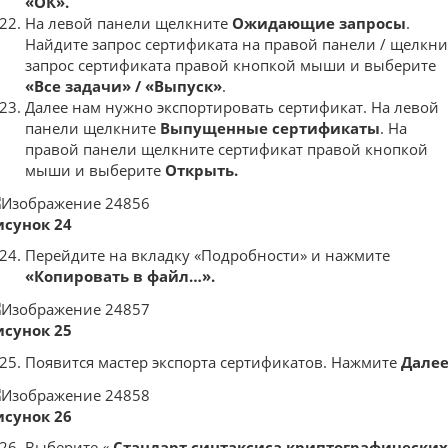
«ОК».
На левой панели щелкните
Ожидающие запросы
.
Найдите запрос сертификата на правой панели / щелкни
запрос сертификата правой кнопкой мыши и выберите
«Все задачи» /
«Выпуск»
.
Далее нам нужно экспортировать сертификат. На левой
панели щелкните
Выпущенные сертификаты
. На
правой панели щелкните сертификат правой кнопкой
мыши и выберите
Открыть.
исунок 24
Перейдите на вкладку «Подробности» и нажмите
«Копировать в файл…».
исунок 25
Появится мастер экспорта сертификатов. Нажмите
Дале
исунок 26
Выберите «
Стандарт синтаксиса криптографических