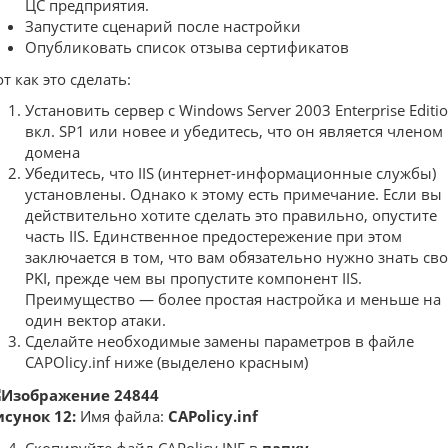
ЦС предприятия.
Запустите сценарий после настройки
Опубликовать список отзыва сертификатов
т как это сделать:
Установить сервер с Windows Server 2003 Enterprise Editi
вкл. SP1 или новее и убедитесь, что он является членом
домена
Убедитесь, что IIS (интернет-информационные службы)
установлены. Однако к этому есть примечание. Если вы
действительно хотите сделать это правильно, опустите
часть IIS. Единственное предостережение при этом
заключается в том, что вам обязательно нужно знать св
PKI, прежде чем вы пропустите компонент IIS.
Преимущество — более простая настройка и меньше на
один вектор атаки.
Сделайте необходимые замены параметров в файле
CAPOlicy.inf ниже (выделено красным)
исунок 12:
Имя файла:
CAPolicy.inf
Скопируйте файл CAPolicy.INF в
папку