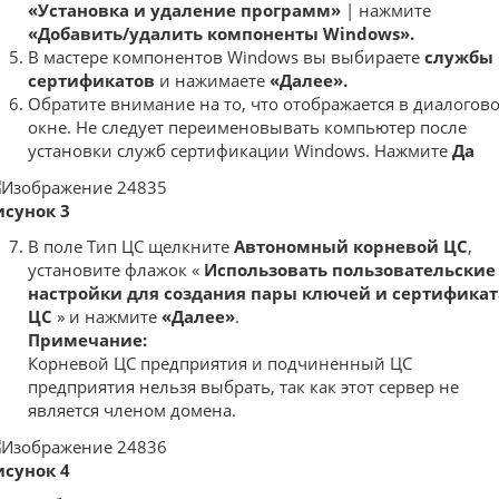
«Установка и удаление программ»
| нажмите
«Добавить/удалить компоненты Windows».
В мастере компонентов Windows вы выбираете
службы
сертификатов
и нажимаете
«Далее».
Обратите внимание на то, что отображается в диалогов
окне. Не следует переименовывать компьютер после
установки служб сертификации Windows. Нажмите
Да
исунок 3
В поле Тип ЦС щелкните
Автономный корневой ЦС
,
установите флажок «
Использовать пользовательские
настройки для создания пары ключей и сертификат
ЦС
» и нажмите
«Далее»
.
Примечание:
Корневой ЦС предприятия и подчиненный ЦС
предприятия нельзя выбрать, так как этот сервер не
является членом домена.
исунок 4