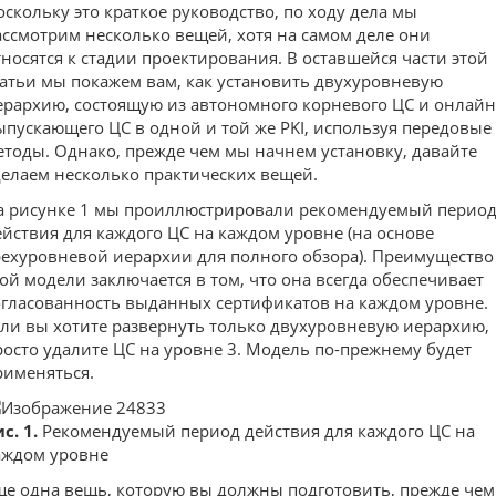
оскольку это краткое руководство, по ходу дела мы
ассмотрим несколько вещей, хотя на самом деле они
тносятся к стадии проектирования. В оставшейся части этой
татьи мы покажем вам, как установить двухуровневую
ерархию, состоящую из автономного корневого ЦС и онлайн
ыпускающего ЦС в одной и той же PKI, используя передовые
етоды. Однако, прежде чем мы начнем установку, давайте
делаем несколько практических вещей.
а рисунке 1 мы проиллюстрировали рекомендуемый перио
ействия для каждого ЦС на каждом уровне (на основе
рехуровневой иерархии для полного обзора). Преимущество
той модели заключается в том, что она всегда обеспечивает
огласованность выданных сертификатов на каждом уровне.
сли вы хотите развернуть только двухуровневую иерархию,
росто удалите ЦС на уровне 3. Модель по-прежнему будет
рименяться.
с. 1.
Рекомендуемый период действия для каждого ЦС на
аждом уровне
ще одна вещь, которую вы должны подготовить, прежде чем