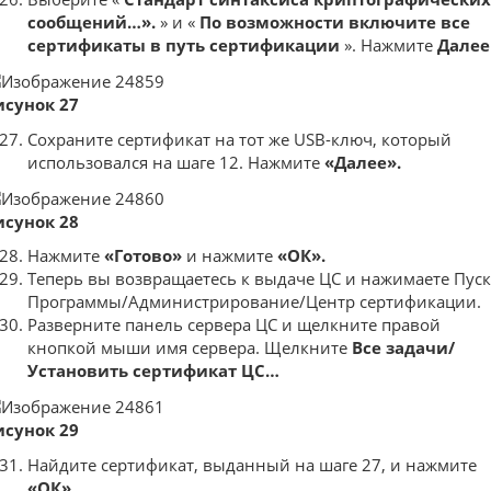
сообщений…».
» и «
По возможности включите все
сертификаты в путь сертификации
». Нажмите
Далее
исунок 27
Сохраните сертификат на тот же USB-ключ, который
использовался на шаге 12. Нажмите
«Далее».
исунок 28
Нажмите
«Готово»
и нажмите
«ОК».
Теперь вы возвращаетесь к выдаче ЦС и нажимаете Пуск
Программы/Администрирование/Центр сертификации.
Разверните панель сервера ЦС и щелкните правой
кнопкой мыши имя сервера. Щелкните
Все задачи/
Установить сертификат ЦС…
исунок 29
Найдите сертификат, выданный на шаге 27, и нажмите
«ОК».