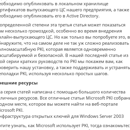
еобходимо опубликовать в локальном хранилище
ертификатов выпускающего ЦС нашего предприятия, а также
еобходимо опубликовать его в Active Directory.
 определенной степени эта третья статья может показаться
ам несколько громоздкой, особенно во время внедрения
нлайн-выпускающего ЦС. Но как только вы попробуете это, 
бнаружите, что на самом деле не так уж сложно реализовать
олномасштабную PKI, которая является одновременно
асштабируемой и безопасной. В нашей последней статье из
той серии кратких руководств по PKI мы покажем вам, как
роверить нашу установку, а также поддерживать и устранят
еполадки PKI, используя несколько простых шагов.
нешние ресурсы
та серия статей написана с помощью большого количества
тличных ресурсов. Все отличные статьи Microsoft PKI собра
 одном месте, которое вы можете найти на веб-портале
crosoft PKI.
нфраструктура открытых ключей для Windows Server 2003
тите узнать, как Microsoft использует PKI, тогда ознакомьте