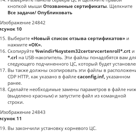
кнопкой мыши
Отозванные сертификаты
. Щелкните
Все задачи/
Опубликовать
исунок 10
Выберите
«Новый список отзыва сертификатов»
и
нажмите
«ОК».
Скопируйте
%windir%system32certsrvcertenroll*.crt
и
*.crl
на USB-накопитель. Эти файлы понадобятся вам дл
следующего подчиненного ЦС, который будет установле
Вы также должны скопировать эти файлы в расположен
CDP HTTP, как указано в файле
caconfig.inf,
указанном
ранее.
Сделайте необходимые замены параметров в файле ни
(выделено красным) и запустите файл из командной
строки.
исунок 11
Вы закончили установку корневого ЦС.