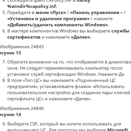
%windir%capolicy.inf.
Перейдите в
меню «Пуск»
/
«Панель управления
» /
«Установка и удаление программ»
/ нажмите
«Добавить/удалить компоненты Windows».
В мастере компонентов Windows вы выбираете
службы
сертификатов
и нажимаете
«Далее».
исунок 13
Обратите внимание на то, что отображается в диалогов
окне. Не следует переименовывать компьютер после
установки служб сертификации Windows. Нажмите Да
В поле «Тип ЦС» вы нажимаете «Подчиненный ЦС
предприятия», устанавливаете флажок «Использовать
пользовательские настройки для создания пары ключей
сертификата ЦС» и нажимаете «Далее».
исунок 14
Выберите CSP, который вы хотите использовать для
выпускающего ЦС. Для простоты мы выбрали
Microsoft