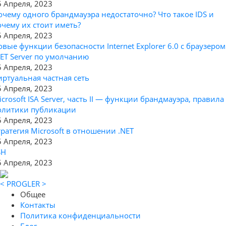
5 Апреля, 2023
очему одного брандмауэра недостаточно? Что такое IDS и
очему их стоит иметь?
5 Апреля, 2023
овые функции безопасности Internet Explorer 6.0 с браузером
NET Server по умолчанию
5 Апреля, 2023
иртуальная частная сеть
5 Апреля, 2023
icrosoft ISA Server, часть II — функции брандмауэра, правила
олитики публикации
5 Апреля, 2023
тратегия Microsoft в отношении .NET
5 Апреля, 2023
SH
5 Апреля, 2023
< PROGLER >
Общее
Контакты
Политика конфиденциальности