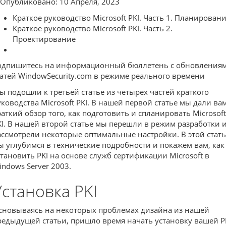
Опубликовано: 10 Апреля, 2023
Краткое руководство Microsoft PKI. Часть 1. Планирован
Краткое руководство Microsoft PKI. Часть 2.
Проектирование
одпишитесь на информационный бюллетень с обновления
татей WindowSecurity.com в режиме реального времени
ы подошли к третьей статье из четырех частей краткого
уководства Microsoft PKI. В нашей первой статье мы дали ва
раткий обзор того, как подготовить и спланировать Microsoft
KI. В нашей второй статье мы перешли в режим разработки 
ассмотрели некоторые оптимальные настройки. В этой стать
ы углубимся в технические подробности и покажем вам, как
становить PKI на основе служб сертификации Microsoft в
indows Server 2003.
Установка PKI
сновываясь на некоторых проблемах дизайна из нашей
редыдущей статьи, пришло время начать установку вашей PK