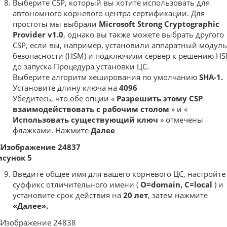
Выберите CSP, который вы хотите использовать для
автономного корневого центра сертификации. Для
простоты мы выбрали
Microsoft Strong Cryptographic
Provider v1.0
, однако вы также можете выбрать другого
CSP, если вы, например, установили аппаратный модуль
безопасности (HSM) и подключили сервер к решению H
до запуска Процедура установки ЦС.
Выберите алгоритм хеширования по умолчанию
SHA-1.
Установите длину ключа на
4096
Убедитесь, что обе опции «
Разрешить этому CSP
взаимодействовать с рабочим столом
» и «
Использовать существующий ключ
»
отмечены
флажками. Нажмите
Далее
исунок 5
Введите общее имя для вашего корневого ЦС, настройте
суффикс отличительного имени (
O=domain, C=local
) и
установите срок действия на
20 лет
, затем нажмите
«Далее».