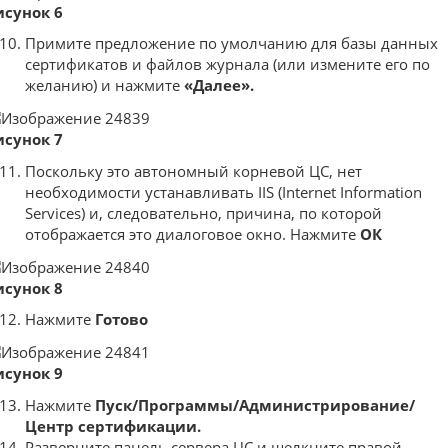
исунок 6
Примите предложение по умолчанию для базы данных
сертификатов и файлов журнала (или измените его по
желанию) и нажмите
«Далее».
исунок 7
Поскольку это автономный корневой ЦС, нет
необходимости устанавливать IIS (Internet Information
Services) и, следовательно, причина, по которой
отображается это диалоговое окно. Нажмите
ОК
исунок 8
Нажмите
Готово
исунок 9
Нажмите
Пуск/Программы/Администрирование/
Центр сертификации.
Разверните панель сервера ЦС и щелкните правой