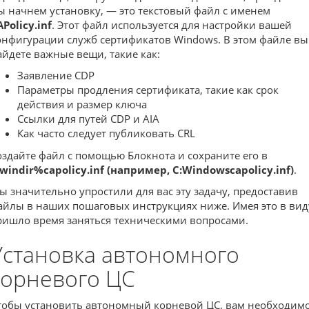
ы начнем установку, — это текстовый файл с именем
Policy.inf
. Этот файл используется для настройки вашей
онфигурации служб сертификатов Windows. В этом файле вы
айдете важные вещи, такие как:
Заявление CDP
Параметры продления сертификата, такие как срок
действия и размер ключа
Ссылки для путей CDP и AIA
Как часто следует публиковать CRL
оздайте файл с помощью Блокнота и сохраните его в
windir%capolicy.inf (например, C:Windowscapolicy.inf)
.
ы значительно упростили для вас эту задачу, предоставив
айлы в наших пошаговых инструкциях ниже. Имея это в вид
ришло время заняться техническими вопросами.
Установка автономного
корневого ЦС
тобы установить автономный корневой ЦС, вам необходим