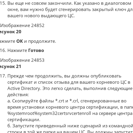
Вы еще не совсем закончили. Как указано в диалоговом
окне, вам нужно будет сгенерировать закрытый ключ дл
вашего нового выдающего ЦС.
исунок 20
ажмите
OK
и продолжите.
Нажмите
Готово
исунок 21
Прежде чем продолжить, вы должны опубликовать
сертификат и список отзыва для вашего корневого ЦС в
Active Directory. Это легко сделать, выполнив следующие
действия:
а. Скопируйте файлы *.crt и *.crl, сгенерированные во
время установки корневого центра сертификации, в пап
%systemroot%system32certsrvcertenroll на сервере центра
сертификации.
б. Запустите приведенный ниже сценарий из командно
строки в той же папке на вашем ЦС. Вы должны запусти