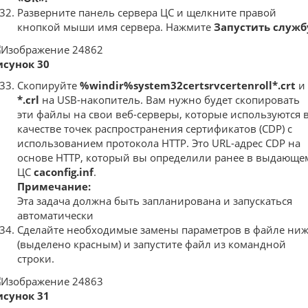
Разверните панель сервера ЦС и щелкните правой
кнопкой мыши имя сервера. Нажмите
Запустить служб
исунок 30
Скопируйте
%windir%system32certsrvcertenroll*.crt
и
*.crl
на USB-накопитель. Вам нужно будет скопировать
эти файлы на свои веб-серверы, которые используются 
качестве точек распространения сертификатов (CDP) с
использованием протокола HTTP. Это URL-адрес CDP на
основе HTTP, который вы определили ранее в выдающе
ЦС
caconfig.inf
.
Примечание:
Эта задача должна быть запланирована и запускаться
автоматически
Сделайте необходимые замены параметров в файле ни
(выделено красным) и запустите файл из командной
строки.
исунок 31