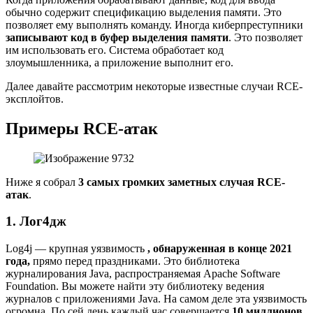
обычно содержит спецификацию выделения памяти. Это
позволяет ему выполнять команду. Иногда киберпреступники
записывают код в буфер выделения памяти
. Это позволяет
им использовать его. Система обработает код
злоумышленника, а приложение выполнит его.
Далее давайте рассмотрим некоторые известные случаи RCE-
эксплойтов.
Примеры RCE-атак
Ниже я собрал
3 самых громких заметных случая RCE-
атак
.
1. Лог4дж
Log4j — крупная уязвимость
, обнаруженная в конце 2021
года,
прямо перед праздниками. Это библиотека
журналирования Java, распространяемая Apache Software
Foundation. Вы можете найти эту библиотеку ведения
журналов с приложениями Java. На самом деле эта уязвимость
огромна. По сей день каждый час совершается
10 миллионов