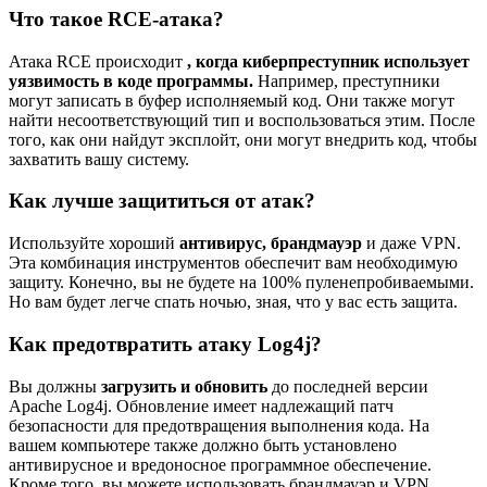
Что такое RCE-атака?
Атака RCE происходит
, когда киберпреступник использует
уязвимость в коде программы.
Например, преступники
могут записать в буфер исполняемый код. Они также могут
найти несоответствующий тип и воспользоваться этим. После
того, как они найдут эксплойт, они могут внедрить код, чтобы
захватить вашу систему.
Как лучше защититься от атак?
Используйте хороший
антивирус, брандмауэр
и даже VPN.
Эта комбинация инструментов обеспечит вам необходимую
защиту. Конечно, вы не будете на 100% пуленепробиваемыми.
Но вам будет легче спать ночью, зная, что у вас есть защита.
Как предотвратить атаку Log4j?
Вы должны
загрузить и обновить
до последней версии
Apache Log4j. Обновление имеет надлежащий патч
безопасности для предотвращения выполнения кода. На
вашем компьютере также должно быть установлено
антивирусное и вредоносное программное обеспечение.
Кроме того, вы можете использовать брандмауэр и VPN.