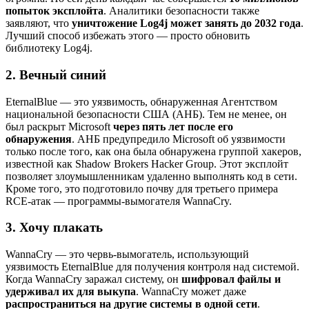
попыток эксплойта
. Аналитики безопасности также
заявляют, что
уничтожение Log4j может занять до 2032 года
.
Лучший способ избежать этого — просто обновить
библиотеку Log4j.
2. Вечный синий
EternalBlue — это уязвимость, обнаруженная Агентством
национальной безопасности США (АНБ). Тем не менее, он
был раскрыт Microsoft
через пять лет после его
обнаружения
. АНБ предупредило Microsoft об уязвимости
только после того, как она была обнаружена группой хакеров,
известной как Shadow Brokers Hacker Group. Этот эксплойт
позволяет злоумышленникам удаленно выполнять код в сети.
Кроме того, это подготовило почву для третьего примера
RCE-атак — программы-вымогателя WannaCry.
3. Хочу плакать
WannaCry — это червь-вымогатель, использующий
уязвимость EternalBlue для получения контроля над системой.
Когда WannaCry заражал систему, он
шифровал файлы и
удерживал их для выкупа
. WannaCry может даже
распространиться на другие системы в одной сети
.