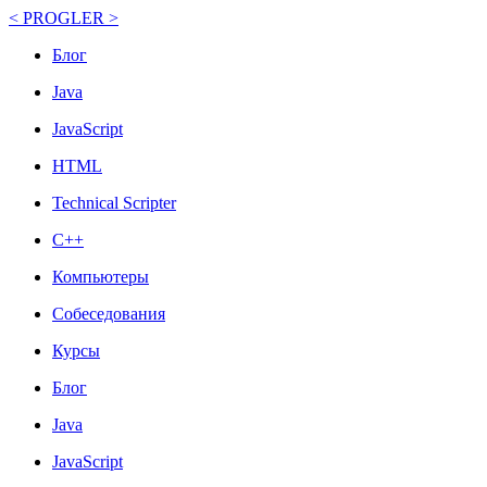
< PROGLER >
Блог
Java
JavaScript
HTML
Technical Scripter
C++
Компьютеры
Собеседования
Курсы
Блог
Java
JavaScript