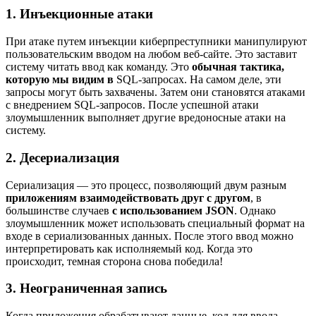
1. Инъекционные атаки
При атаке путем инъекции киберпреступники манипулируют
пользовательским вводом на любом веб-сайте. Это заставит
систему читать ввод как команду. Это
обычная тактика,
которую мы видим в
SQL-запросах. На самом деле, эти
запросы могут быть захвачены. Затем они становятся атаками
с внедрением SQL-запросов. После успешной атаки
злоумышленник выполняет другие вредоносные атаки на
систему.
2. Десериализация
Сериализация — это процесс, позволяющий двум разным
приложениям взаимодействовать друг с другом
, в
большинстве случаев
с использованием JSON
. Однако
злоумышленник может использовать специальный формат на
входе в сериализованных данных. После этого ввод можно
интерпретировать как исполняемый код. Когда это
происходит, темная сторона снова победила!
3. Неограниченная запись
Когда приложения обрабатывают данные, код для ввода