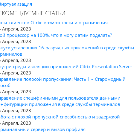
Виртуализация
ЕКОМЕНДУЕМЫЕ СТАТЬИ
ипы клиентов Citrix: возможности и ограничения
5 Апреля, 2023
ой процессор на 100%, что я могу с этим поделать?
5 Апреля, 2023
апуск устаревших 16-разрядных приложений в среде служб
ерминалов
5 Апреля, 2023
нутри среды изоляции приложений Citrix Presentation Server
5 Апреля, 2023
правление полосой пропускания: Часть 1 – Старомодный
пособ
5 Апреля, 2023
правление специфичными для пользователя данными
онфигурации приложения в среде службы терминалов
5 Апреля, 2023
абота с плохой пропускной способностью и задержкой
5 Апреля, 2023
ерминальный сервер и вызов профиля