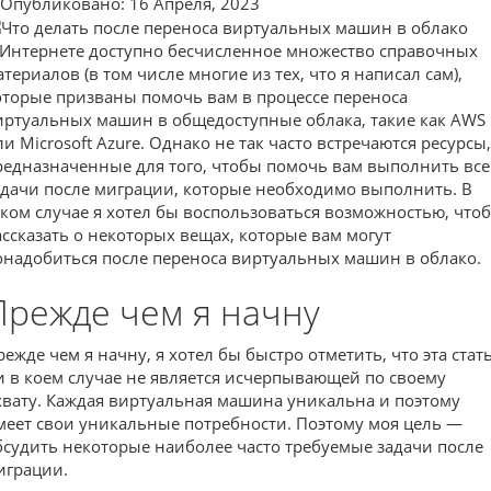
Опубликовано: 16 Апреля, 2023
 Интернете доступно бесчисленное множество справочных
атериалов (в том числе многие из тех, что я написал сам),
оторые призваны помочь вам в процессе переноса
иртуальных машин в общедоступные облака, такие как AWS
ли Microsoft Azure. Однако не так часто встречаются ресурсы,
редназначенные для того, чтобы помочь вам выполнить все
адачи после миграции, которые необходимо выполнить. В
аком случае я хотел бы воспользоваться возможностью, что
ассказать о некоторых вещах, которые вам могут
онадобиться после переноса виртуальных машин в облако.
Прежде чем я начну
режде чем я начну, я хотел бы быстро отметить, что эта стат
и в коем случае не является исчерпывающей по своему
хвату. Каждая виртуальная машина уникальна и поэтому
меет свои уникальные потребности. Поэтому моя цель —
бсудить некоторые наиболее часто требуемые задачи после
играции.