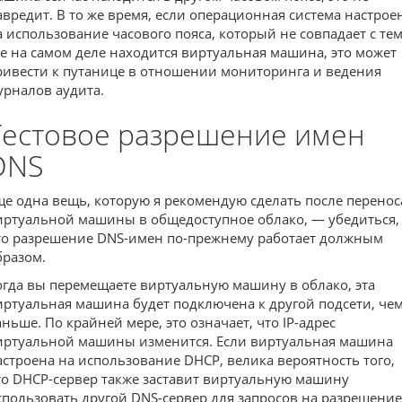
авредит. В то же время, если операционная система настрое
а использование часового пояса, который не совпадает с тем
де на самом деле находится виртуальная машина, это может
ривести к путанице в отношении мониторинга и ведения
урналов аудита.
Тестовое разрешение имен
DNS
ще одна вещь, которую я рекомендую сделать после перенос
иртуальной машины в общедоступное облако, — убедиться,
то разрешение DNS-имен по-прежнему работает должным
бразом.
огда вы перемещаете виртуальную машину в облако, эта
иртуальная машина будет подключена к другой подсети, че
аньше. По крайней мере, это означает, что IP-адрес
иртуальной машины изменится. Если виртуальная машина
астроена на использование DHCP, велика вероятность того,
то DHCP-сервер также заставит виртуальную машину
спользовать другой DNS-сервер для запросов на разрешение