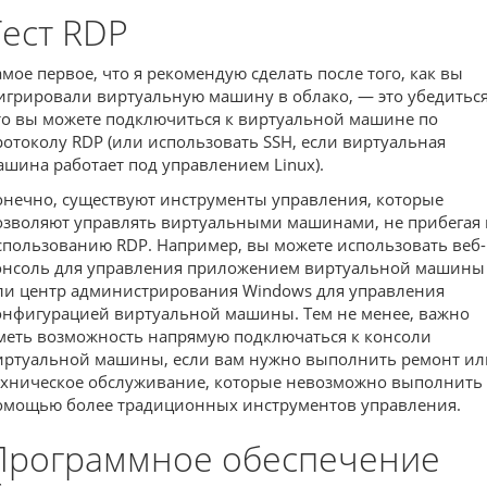
Тест RDP
амое первое, что я рекомендую сделать после того, как вы
игрировали виртуальную машину в облако, — это убедиться
то вы можете подключиться к виртуальной машине по
ротоколу RDP (или использовать SSH, если виртуальная
ашина работает под управлением Linux).
онечно, существуют инструменты управления, которые
озволяют управлять виртуальными машинами, не прибегая 
спользованию RDP. Например, вы можете использовать веб-
онсоль для управления приложением виртуальной машины
ли центр администрирования Windows для управления
онфигурацией виртуальной машины. Тем не менее, важно
меть возможность напрямую подключаться к консоли
иртуальной машины, если вам нужно выполнить ремонт ил
ехническое обслуживание, которые невозможно выполнить 
омощью более традиционных инструментов управления.
Программное обеспечение