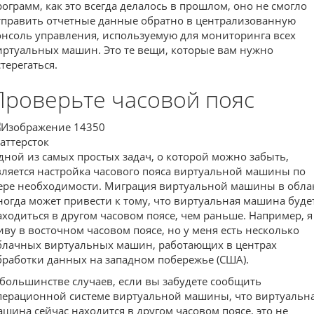
рограмм, как это всегда делалось в прошлом, оно не смогло
тправить отчетные данные обратно в централизованную
онсоль управления, используемую для мониторинга всех
иртуальных машин. Это те вещи, которые вам нужно
терегаться.
Проверьте часовой пояс
аттерсток
дной из самых простых задач, о которой можно забыть,
вляется настройка часового пояса виртуальной машины по
ере необходимости. Миграция виртуальной машины в обла
ногда может привести к тому, что виртуальная машина буде
аходиться в другом часовом поясе, чем раньше. Например, я
иву в восточном часовом поясе, но у меня есть несколько
блачных виртуальных машин, работающих в центрах
бработки данных на западном побережье (США).
 большинстве случаев, если вы забудете сообщить
перационной системе виртуальной машины, что виртуальн
ашина сейчас находится в другом часовом поясе, это не