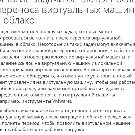
переноса виртуальных машин
в облако.
уществует множество других задач, которые может
отребоваться выполнить после переноса виртуальной
ашины в облако. Некоторые из таких задач могут включать 
ебя изменение заданий резервного копирования, чтобы они
казывали на новое расположение виртуальной машины, и
даление ссылок на виртуальную машину из локальной
нвентаризации виртуальных машин. В некоторых случаях 
акже можете обнаружить, что вам нужно установить новый
гент управления на виртуальную машину, чтобы она работа
 облачной среде, или вам может потребоваться удалить
пределенные компоненты из виртуальной машины
например, инструменты VMware).
 любом случае крайне важно тщательно протестировать
иртуальную машину после миграции в облако, прежде чем
ыполнять переход, чтобы позволить виртуальной машине
ачать обрабатывать рабочие нагрузки.