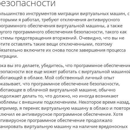
безопасности
ольшинство инструментов миграции виртуальных машин, с
оторыми я работал, требуют отключения антивирусного
рограммного обеспечения виртуальной машины, а также
ругого программного обеспечения безопасности, такого как
истемы предотвращения вторжений. Очевидно, что вы не
отите оставлять такие вещи отключенными, поэтому
бязательно включите их снова после завершения процесса
играции.
ока вы это делаете, убедитесь, что программное обеспечени
езопасности все еще может работать с виртуальной машино
аботающей в облаке. Мой собственный личный опыт
оказывает, что программное обеспечение безопасности,
аботающее в облачной виртуальной машине, обычно
родолжает делать то, что должно, но иногда возникают
роблемы с внешним подключением. Некоторое время назад,
апример, я перенес виртуальную машину в облако и повтор
ключил ее антивирусное программное обеспечение. Хотя
нтивирусное программное обеспечение продолжало
канировать виртуальную машину на наличие вредоносных