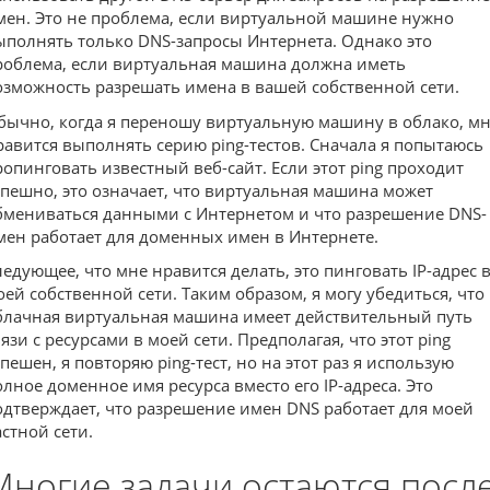
мен. Это не проблема, если виртуальной машине нужно
ыполнять только DNS-запросы Интернета. Однако это
роблема, если виртуальная машина должна иметь
озможность разрешать имена в вашей собственной сети.
бычно, когда я переношу виртуальную машину в облако, м
равится выполнять серию ping-тестов. Сначала я попытаюсь
ропинговать известный веб-сайт. Если этот ping проходит
спешно, это означает, что виртуальная машина может
бмениваться данными с Интернетом и что разрешение DNS-
мен работает для доменных имен в Интернете.
ледующее, что мне нравится делать, это пинговать IP-адрес 
оей собственной сети. Таким образом, я могу убедиться, что
блачная виртуальная машина имеет действительный путь
язи с ресурсами в моей сети. Предполагая, что этот ping
спешен, я повторяю ping-тест, но на этот раз я использую
олное доменное имя ресурса вместо его IP-адреса. Это
одтверждает, что разрешение имен DNS работает для моей
астной сети.
Многие задачи остаются посл