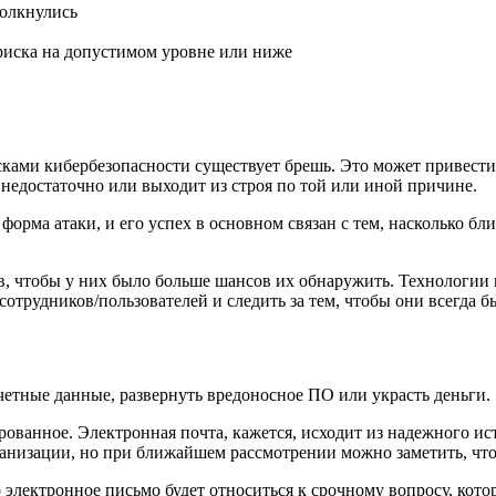
толкнулись
риска на допустимом уровне или ниже
сками кибербезопасности существует брешь. Это может привести
недостаточно или выходит из строя по той или иной причине.
рма атаки, и его успех в основном связан с тем, насколько близ
в, чтобы у них было больше шансов их обнаружить. Технологии 
сотрудников/пользователей и следить за тем, чтобы они всегда 
тные данные, развернуть вредоносное ПО или украсть деньги.
ованное. Электронная почта, кажется, исходит из надежного ис
рганизации, но при ближайшем рассмотрении можно заметить, что 
 электронное письмо будет относиться к срочному вопросу, кото