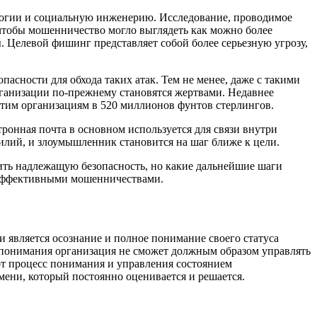
ологии и социальную инженерию. Исследование, проводимое
чтобы мошенничество могло выглядеть как можно более
 Целевой фишинг представляет собой более серьезную угрозу,
сности для обхода таких атак. Тем не менее, даже с такими
ганизации по-прежнему становятся жертвами. Недавнее
этим организациям в 520 миллионов фунтов стерлингов.
ронная почта в основном используется для связи внутри
илий, и злоумышленник становится на шаг ближе к цели.
ить надлежащую безопасность, но какие дальнейшие шаги
 эффективными мошенничествами.
и является осознание и полное понимание своего статуса
 понимания организация не сможет должным образом управлять
тот процесс понимания и управления состоянием
мени, который постоянно оценивается и решается.