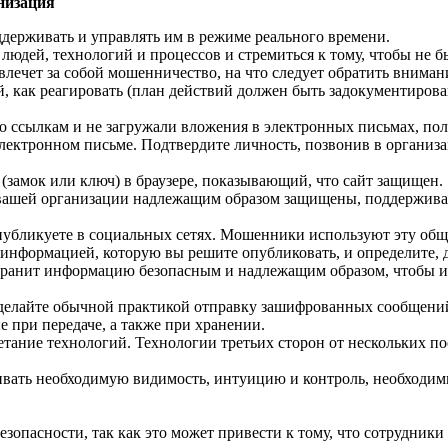
низация
ддерживать и управлять им в режиме реального времени.
людей, технологий и процессов и стремиться к тому, чтобы не б
о влечет за собой мошенничество, на что следует обратить вним
ой, как реагировать (план действий должен быть задокументиро
по ссылкам и не загружали вложения в электронных письмах, по
электронном письме. Подтвердите личность, позвонив в организ
 (замок или ключ) в браузере, показывающий, что сайт защищен.
 вашей организации надлежащим образом защищены, поддерживае
публикуете в социальных сетях. Мошенники используют эту о
 информацией, которую вы решите опубликовать, и определите, 
 хранит информацию безопасным и надлежащим образом, чтобы и
делайте обычной практикой отправку зашифрованных сообщений
 при передаче, а также при хранении.
етание технологий. Технологии третьих сторон от нескольких п
вать необходимую видимость, интуицию и контроль, необходимы
опасности, так как это может привести к тому, что сотрудники б