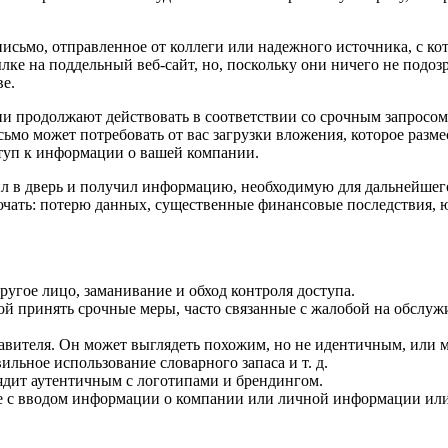
исьмо, отправленное от коллеги или надежного источника, с ко
ылке на поддельный веб-сайт, но, поскольку они ничего не подоз
е.
ни продолжают действовать в соответствии со срочным запросо
ьмо может потребовать от вас загрузки вложения, которое разм
ступ к информации о вашей компании.
 в дверь и получил информацию, необходимую для дальнейшего об
чать: потерю данных, существенные финансовые последствия, 
ругое лицо, заманивание и обход контроля доступа.
ой принять срочные меры, часто связанные с жалобой на обслу
авителя. Он может выглядеть похожим, но не идентичным, или м
льное использование словарного запаса и т. д.
ядит аутентичным с логотипами и брендингом.
ые с вводом информации о компании или личной информации ил