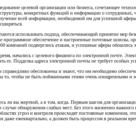
следование целевой организации или бизнеса, сочетающее техн
структуры, конкретных функций и информации о сотрудниках, 
лучение всей информации, необходимой им для успешной аферы.
асширяться.
ются использовать подход, обеспечивающий принятие мер безопа
е программное обеспечение и настроенные почтовые шлюзы, ор
7000 компаний подверглись атакам, и успешные аферы обошлись 
емя, начались с целевого фишинга по электронной почте. Элект
ть ее. Подделка адреса электронной почты не требует особых ус
 справедливо обеспокоены и знают, что им необходимо обеспеч
 на то, чтобы не быть пойманными этими очень изощренными и
сь ли вы жертвой, а в том, когда. Первым шагом для организаци
 случае обнаружения слабых мест. Без этого жизненно важного
 областях угроз и контроля происходят постоянные изменения, э
и даже ежеквартально, а должен быть процессом в реальном вре