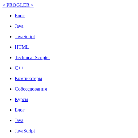
< PROGLER >
Блог
Java
JavaScript
HTML
Technical Scripter
C++
Компьютеры
Собеседования
Курсы
Блог
Java
JavaScript