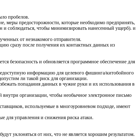
ыло пробелов.
ание, меры предосторожности, которые необходимо предпринять,
ван и соблюдаться, чтобы минимизировать нанесенный ущерб). и
лученных от незнакомого отправителя.
ацию сразу после получения их контактных данных из
тся безопасность и обновляется программное обеспечение для
бщедоступную информацию для целевого фишинга/китобойного
допустим ли такой риск для организации.
збежать попадания данных в чужие руки и их использования в
 внутри организации, чтобы необычное электронное письмо
оставщиков, используемые в многоуровневом подходе, имеют
е для управления и снижения риска атаки.
удут уклоняться от них, что не является хорошим результатом.