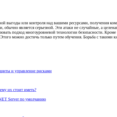
вой выгоды или контроля над вашими ресурсами, получения ко
ии, обычно является серьезной. Эти атаки не случайные, а целе
зовать подход многоуровневой технологии безопасности. Кроме 
 Этого можно достичь только путем обучения. Борьба с такими ки
.
защиты и управление рисками
ему их стоит иметь?
 .NET Server по умолчанию