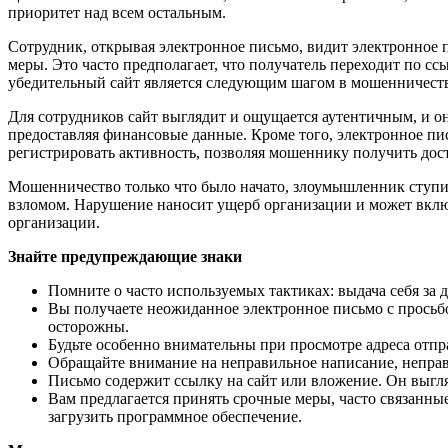
приоритет над всем остальным.
Сотрудник, открывая электронное письмо, видит электронное п
меры. Это часто предполагает, что получатель переходит по сс
убедительный сайт является следующим шагом в мошенничеств
Для сотрудников сайт выглядит и ощущается аутентичным, и о
предоставляя финансовые данные. Кроме того, электронное пис
регистрировать активность, позволяя мошеннику получить до
Мошенничество только что было начато, злоумышленник ступил
взломом. Нарушение наносит ущерб организации и может вклю
организации.
Знайте предупреждающие знаки
Помните о часто используемых тактиках: выдача себя за д
Вы получаете неожиданное электронное письмо с просьб
осторожны.
Будьте особенно внимательны при просмотре адреса отпр
Обращайте внимание на неправильное написание, неправи
Письмо содержит ссылку на сайт или вложение. Он выгл
Вам предлагается принять срочные меры, часто связанн
загрузить программное обеспечение.