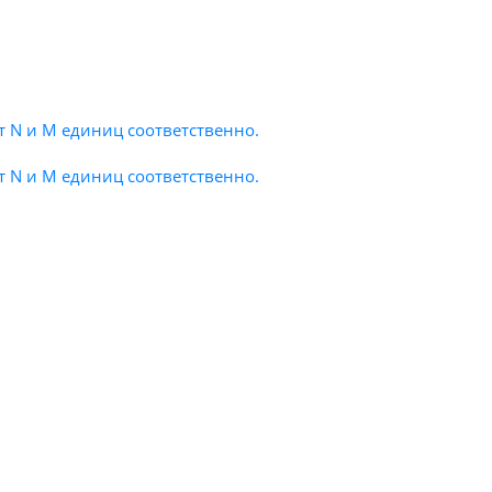
т N и M единиц соответственно.
т N и M единиц соответственно.