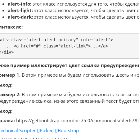
alert-info:
этот класс используется для того, чтобы сдел
alert-light:
этот класс используется, чтобы сделать цвет
alert-dark:
этот класс используется, чтобы сделать цве
интаксис:
<div class="alert alert-primary" role="alert">

  ... <a href="#" class="alert-link">...</a>

</div>
иже пример иллюстрирует цвет ссылки предупреждений
ример 1.
В этом примере мы будем использовать шесть инфо
ыход:
ример 2:
В этом примере мы будем использовать классы све
редупреждение-ссылка, из-за этого связанный текст будет о
ыход:
сылка:
https://getbootstrap.com/docs/5.0/components/alerts/#l
Technical Scripter
Picked
Bootstrap