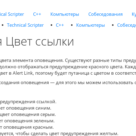
cal Scripter
C++
Компьютеры
Собеседования
К
Technical Scripter
C++
Компьютеры
Собесед
 Цвет ссылки
овки цвета элемента оповещения. Существуют разные типы пре
о должно отображаться предупреждение красного цвета. Каж
т в Alert Link, поэтому будет путаница с цветом в соответ
я создания оповещения — для этого мы можем использовать
 предупреждения ссылкой.
цвет оповещения синим.
ь цвет оповещения серым.
вет оповещения зеленым.
вет оповещения красным.
зуется, чтобы сделать цвет предупреждения желтым.