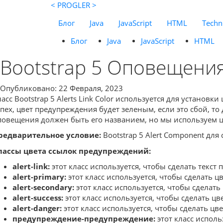
< PROGLER >
Блог
Java
JavaScript
HTML
Techni
Блог
Java
JavaScript
HTML
Bootstrap 5 Оповещения
Опубликовано: 22 Февраля, 2023
ласс Bootstrap 5 Alerts Link Color используется для устан
спех, цвет предупреждения будет зеленым, если это сбой, т
повещения должен быть его названием, но мы используем цве
редварительное условие:
Bootstrap 5 Alert Component дл
лассы цвета ссылок предупреждений:
alert-link:
этот класс используется, чтобы сделать текст
alert-primary:
этот класс используется, чтобы сделать 
alert-secondary:
этот класс используется, чтобы сделат
alert-success:
этот класс используется, чтобы сделать ц
alert-danger:
этот класс используется, чтобы сделать ц
предупреждение-предупреждение:
этот класс исполь