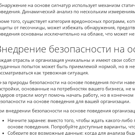
бнаружение на основе сигнатур использует механизм статич
оведения. Динамический анализ по нескольким измерениям 
роме того, существует категория вредоносных программ, ко
ащиты от песочницы, может избежать обнаружения, предотв
оведения основаны исключительно на облаке, что может не 
Внедрение безопасности на о
аждая отрасль и организация уникальны и имеют свои собс
еудачных попыток может быть приемлемой нормой, но в нек
ассматриваться как тревожная ситуация.
з-за природы безопасности на основе поведения почти наве
астройки, основанные на потребностях вашего бизнеса, не
идеров отрасли могут помочь начать работу, но в конечно
езопасности на основе поведения для вашей организации.
ри внедрении безопасности на основе поведения организа
Начните заранее: вместо того, чтобы ждать какого-либ
основе поведения. Попробуйте доступные варианты, чт
Соберите все возможные данные: когда для анализа бу