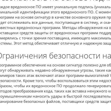
аждое вредоносное ПО имеет уникальную подпись (уникаль
никальной идентификации этого вредоносного ПО. С моме
рограмм на основе сигнатур в качестве основного оружия
удет отслеживать все данные, поступающие в систему, и ск
звестных вредоносных программ. Методы обнаружения на ос
оставщики средств защиты от вредоносных программ подде
змерялись с точки зрения поставщика, имеющего максимальн
истемы. Этот метод обеспечивает отличную и надежную защ
Ограничения безопасности на
рограммное обеспечение на основе сигнатур полезно для о
огут обнаруживать недавно обнаруженные угрозы, такие как 
римеров таких атак включают атаки программ-вымогателей W
езопасности. Кроме того, чтобы воспользоваться этим нед
бразом, чтобы их вредоносное ПО продолжало генерировать
етодов преобразования кода, таких как вставка ненужного 
лоумышленникам наносить удары в быстрой последовательнос
канирование безопасных файлов, поставщики средств защи