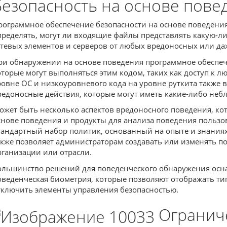
Безопасность на основе пове
рограммное обеспечение безопасности на основе поведения
пределять, могут ли входящие файлы представлять какую-ли
етевых элементов и серверов от любых вредоносных или д
ри обнаружении на основе поведения программное обеспече
оторые могут выполняться этим кодом, таких как доступ 
ровне ОС и низкоуровневого кода на уровне руткита также
редоносные действия, которые могут иметь какие-либо неб
ожет быть несколько аспектов вредоносного поведения, кот
снове поведения и продукты для анализа поведения пользо
тандартный набор политик, основанный на опыте и знаниях 
акже позволяет администраторам создавать или изменять п
рганизации или отрасли.
ольшинство решений для поведенческого обнаружения осн
оведенческая биометрия, которые позволяют отображать ти
тключить элементы управления безопасностью.
Ограниче