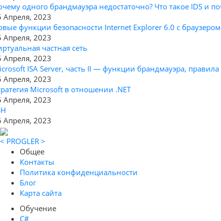
очему одного брандмауэра недостаточно? Что такое IDS и по
5 Апреля, 2023
овые функции безопасности Internet Explorer 6.0 с браузеро
5 Апреля, 2023
иртуальная частная сеть
5 Апреля, 2023
icrosoft ISA Server, часть II — функции брандмауэра, прави
5 Апреля, 2023
тратегия Microsoft в отношении .NET
5 Апреля, 2023
SH
5 Апреля, 2023
< PROGLER >
Общее
Контакты
Политика конфиденциальности
Блог
Карта сайта
Обучение
C#