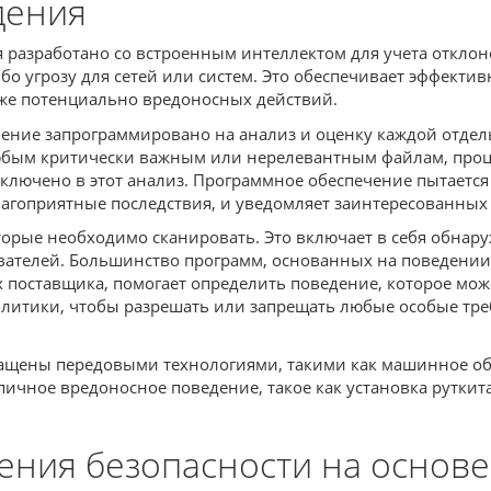
дения
 разработано со встроенным интеллектом для учета отклон
бо угрозу для сетей или систем. Это обеспечивает эффекти
аже потенциально вредоносных действий.
ние запрограммировано на анализ и оценку каждой отдель
к любым критически важным или нерелевантным файлам, про
 включено в этот анализ. Программное обеспечение пытает
лагоприятные последствия, и уведомляет заинтересованны
орые необходимо сканировать. Это включает в себя обнару
вателей. Большинство программ, основанных на поведении
поставщика, помогает определить поведение, которое може
олитики, чтобы разрешать или запрещать любые особые тре
ащены передовыми технологиями, такими как машинное о
пичное вредоносное поведение, такое как установка рутки
ния безопасности на основе