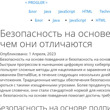
< PROGLER >
Блог
Java
JavaScript
HTML
Techni
Блог
Java
JavaScript
HTML
Безопасность на основе
чем они отличаются
Опубликовано: 1 Апреля, 2023
 быстрым прогрессом в нынешнюю цифровую эпоху киберпрес
спользуют сложные методы для нацеливания и заражения сво
азванием EternalBlue, в течение следующих нескольких дн
ничтожения. Традиционные методы обеспечения безопасност
ороться с такими изощренными угрозами. Более продвинут
одные словечки, они стали стандартной нормой для нескольк
ак безопасность на основе поведения помогает достичь тре
Безопасность на основе подп