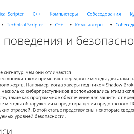
cal Scripter
C++
Компьютеры
Собеседования
К
Technical Scripter
C++
Компьютеры
Собесед
 поведения и безопаснос
тупники также применяют передовые методы для атаки на 
их жертв. Например, когда хакеры под ником Shadow Broke
ей несколько киберпреступников воспользовались этим эксп
и, такие как программное обеспечение для защиты от вре
ые методы обнаружения и предотвращения вредоносного ПО
их отраслей. В этой статье представлены некоторые сведен
буемых уровней безопасности.
иси