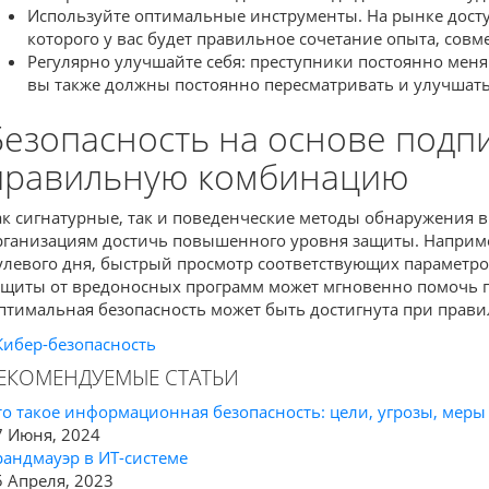
Используйте оптимальные инструменты. На рынке доступ
которого у вас будет правильное сочетание опыта, сов
Регулярно улучшайте себя: преступники постоянно мен
вы также должны постоянно пересматривать и улучшать
Безопасность на основе подпи
правильную комбинацию
ак сигнатурные, так и поведенческие методы обнаружения 
рганизациям достичь повышенного уровня защиты. Например
улевого дня, быстрый просмотр соответствующих параметро
ащиты от вредоносных программ может мгновенно помочь пр
птимальная безопасность может быть достигнута при прави
Кибер-безопасность
ЕКОМЕНДУЕМЫЕ СТАТЬИ
то такое информационная безопасность: цели, угрозы, мер
7 Июня, 2024
рандмауэр в ИТ-системе
5 Апреля, 2023