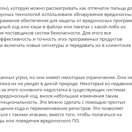
н), которую можно рассматривать как отпечаток пальца д
русных технологий использовали обнаружение вредоносны
ограммное обеспечение для защиты от вредоносных програм
дный код или хэши в файлах или пакетах с какой-либо из
 поставщиков систем безопасности. Для этого все
Эффективность и точность этих программных продуктов
и включать новые сигнатуры и передавать их в клиентские
анных угроз, но они имеют некоторые ограничения. Они н
 пока их не увидят в дикой природе. Некоторые из недавни
за этого основного недостатка в существующих системах
 вредоносный код, внося небольшие изменения таким
ункциональность. Это можно сделать с помощью простых
щение кода и переименование регистров. Это позволяет
я с такими атаками, вместо того, чтобы полагаться на
ды или поведения вредоносного ПО.