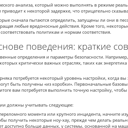
еского анализа, который можно выполнять в режиме реально
приводит к некоторой задержке, что отрицательно сказыва
торые сначала пытаются определить, запущены ли они в пе
ращая любые вредоносные действия. Кроме того, некоторы
соответствовать политикам и нормам соответствия.
снове поведения: краткие со
твенные определения и параметры безопасности. Например
оторых критически важных отраслях, таких как энергетика
рняка потребуется некоторый уровень настройки, когда вы 
 могут быть получены «из коробки». Первоначальные базов
м итоге вам потребуется выполнить точную настройку, что
ции должны учитывать следующее:
о переломного момента или крупного инцидента, начните и
обы получить некоторые ноу-хау, прежде чем делать реаль
дет доступно больше данных, у системы, основанной на м