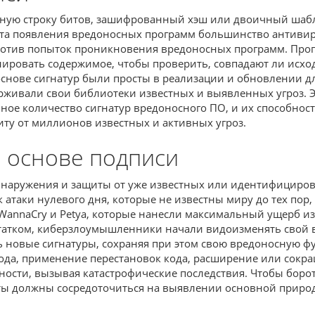
ную строку битов, зашифрованный хэш или двоичный шабло
нта появления вредоносных программ большинство антиви
 против попыток проникновения вредоносных программ. Пр
анировать содержимое, чтобы проверить, совпадают ли исхо
нове сигнатур были просты в реализации и обновлении для
рживали свои библиотеки известных и выявленных угроз. 
ое количество сигнатур вредоносного ПО, и их способност
иту от миллионов известных и активных угроз.
 основе подписи
бнаружения и защиты от уже известных или идентифициров
атаки нулевого дня, которые не известны миру до тех пор,
annaCry и Petya, которые нанесли максимальный ущерб из-
остатком, киберзлоумышленники начали видоизменять свой
 новые сигнатуры, сохраняя при этом свою вредоносную ф
кода, применение перестановок кода, расширение или сокра
ти, вызывая катастрофические последствия. Чтобы боротьс
ты должны сосредоточиться на выявлении основной приро