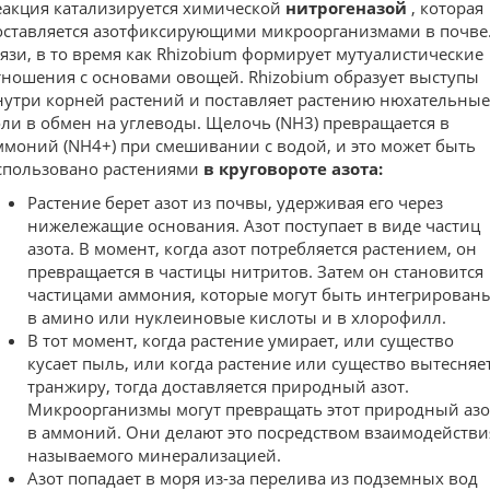
еакция катализируется химической
нитрогеназой
, которая
оставляется азотфиксирующими микроорганизмами в почве.
рязи, в то время как Rhizobium формирует мутуалистические
тношения с основами овощей. Rhizobium образует выступы
нутри корней растений и поставляет растению нюхательные
оли в обмен на углеводы. Щелочь (NH3) превращается в
ммоний (NH4+) при смешивании с водой, и это может быть
спользовано растениями
в круговороте азота:
Растение берет азот из почвы, удерживая его через
нижележащие основания. Азот поступает в виде частиц
азота. В момент, когда азот потребляется растением, он
превращается в частицы нитритов. Затем он становится
частицами аммония, которые могут быть интегрирован
в амино или нуклеиновые кислоты и в хлорофилл.
В тот момент, когда растение умирает, или существо
кусает пыль, или когда растение или существо вытесняе
транжиру, тогда доставляется природный азот.
Микроорганизмы могут превращать этот природный азо
в аммоний. Они делают это посредством взаимодействи
называемого минерализацией.
Азот попадает в моря из-за перелива из подземных вод