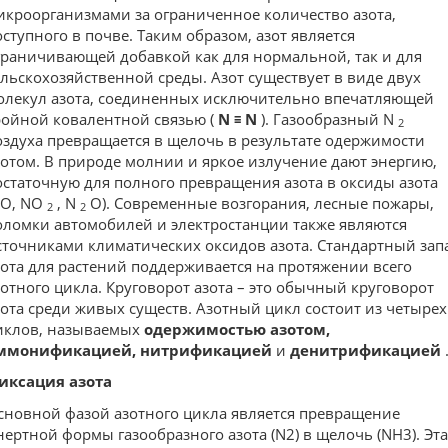
икроорганизмами за ограниченное количество азота,
оступного в почве. Таким образом, азот является
граничивающей добавкой как для нормальной, так и для
ельскохозяйственной среды. Азот существует в виде двух
олекул азота, соединенных исключительно впечатляющей
ройной ковалентной связью (
N ≡ N
). Газообразный N
2
оздуха превращается в щелочь в результате одержимости
зотом. В природе молнии и яркое излучение дают энергию,
остаточную для полного превращения азота в оксиды азота
NO, NO
, N
O). Современные возгорания, лесные пожары,
2
2
оломки автомобилей и электростанции также являются
сточниками климатических оксидов азота. Стандартный зап
зота для растений поддерживается на протяжении всего
зотного цикла. Круговорот азота – это обычный круговорот
зота среди живых существ. Азотный цикл состоит из четырех
иклов, называемых
одержимостью азотом,
ммонификацией, нитрификацией
и
денитрификацией
иксация азота
сновной фазой азотного цикла является превращение
нертной формы газообразного азота (N2) в щелочь (NH3). Эта