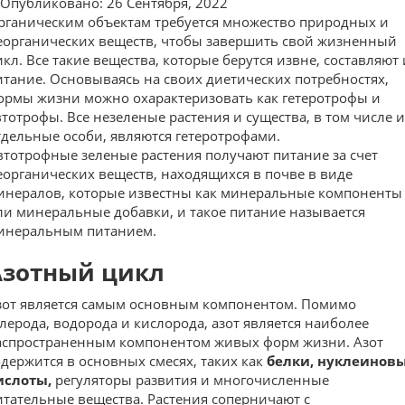
Опубликовано: 26 Сентября, 2022
рганическим объектам требуется множество природных и
еорганических веществ, чтобы завершить свой жизненный
икл. Все такие вещества, которые берутся извне, составляют 
итание. Основываясь на своих диетических потребностях,
ормы жизни можно охарактеризовать как гетеротрофы и
втотрофы. Все незеленые растения и существа, в том числе и
тдельные особи, являются гетеротрофами.
втотрофные зеленые растения получают питание за счет
еорганических веществ, находящихся в почве в виде
инералов, которые известны как минеральные компоненты
ли минеральные добавки, и такое питание называется
инеральным питанием.
Азотный цикл
зот является самым основным компонентом. Помимо
глерода, водорода и кислорода, азот является наиболее
аспространенным компонентом живых форм жизни. Азот
одержится в основных смесях, таких как
белки, нуклеинов
ислоты,
регуляторы развития и многочисленные
итательные вещества. Растения соперничают с