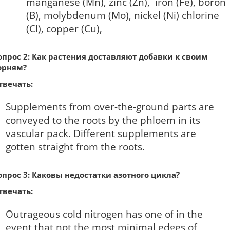
manganese (Mn), zinc (Zn), iron (Fe), boron
(B), molybdenum (Mo), nickel (Ni) chlorine
(Cl), copper (Cu),
опрос 2: Как растения доставляют добавки к своим
орням?
твечать:
Supplements from over-the-ground parts are
conveyed to the roots by the phloem in its
vascular pack. Different supplements are
gotten straight from the roots.
опрос 3: Каковы недостатки азотного цикла?
твечать:
Outrageous cold nitrogen has one of in the
event that not the most minimal edges of