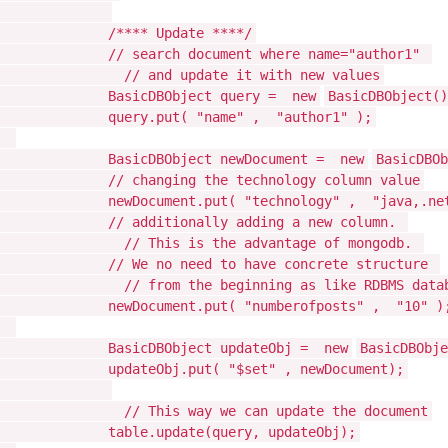
/**** Update ****/
// search document where name="author1"
// and update it with new values
BasicDBObject query =
new
BasicDBObject()
query.put(
"name"
,
"author1"
);
BasicDBObject newDocument =
new
BasicDBOb
// changing the technology column value
newDocument.put(
"technology"
,
"java,.ne
// additionally adding a new column.
// This is the advantage of mongodb.
// We no need to have concrete structure
// from the beginning as like RDBMS data
newDocument.put(
"numberofposts"
,
"10"
)
BasicDBObject updateObj =
new
BasicDBObje
updateObj.put(
"$set"
, newDocument);
// This way we can update the document
table.update(query, updateObj);