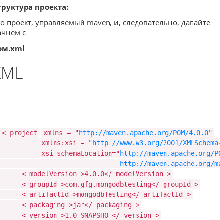
труктура проекта:
то проект, управляемый maven, и, следовательно, давайте
ачнем с
ом.xml
XML
<
project
xmlns
=
"
http://maven.apache.org/POM/4.0.0
"
xmlns:xsi
=
"
http://www.w3.org/2001/XMLSchema
xsi:schemaLocation="
http://maven.apache.org/
http://maven.apache.org/m
<
modelVersion
>4.0.0</
modelVersion
>
<
groupId
>com.gfg.mongodbtesting</
groupId
>
<
artifactId
>mongodbTesting</
artifactId
>
<
packaging
>jar</
packaging
>
<
version
>1.0-SNAPSHOT</
version
>