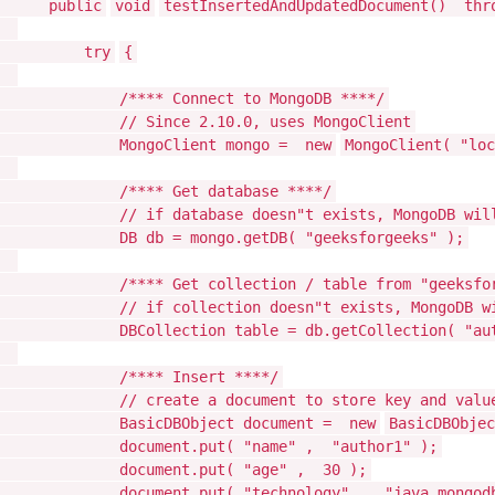
public
void
testInsertedAndUpdatedDocument()
thr
try
{
/**** Connect to MongoDB ****/
// Since 2.10.0, uses MongoClient
MongoClient mongo =
new
MongoClient(
"loc
/**** Get database ****/
// if database doesn"t exists, MongoDB wil
DB db = mongo.getDB(
"geeksforgeeks"
);
/**** Get collection / table from "geeksfo
// if collection doesn"t exists, MongoDB w
DBCollection table = db.getCollection(
"au
/**** Insert ****/
// create a document to store key and valu
BasicDBObject document =
new
BasicDBObjec
document.put(
"name"
,
"author1"
);
document.put(
"age"
,
30
);
document.put(
"technology"
,
"java,mongod