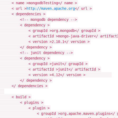
<
name
>mongodbTesting</
name
>
<
url
>
http://maven.apache.org
</
url
>
<
dependencies
>
<!-- mongodb dependency -->
<
dependency
>
<
groupId
>org.mongodb</
groupId
>
<
artifactId
>mongo-java-driver</
artifact
<
version
>2.10.1</
version
>
</
dependency
>
<!-- junit dependency -->
<
dependency
>
<
groupId
>junit</
groupId
>
<
artifactId
>junit</
artifactId
>
<
version
>4.12</
version
>
</
dependency
>
</
dependencies
>
<
build
>
<
plugins
>
<
plugin
>
<
groupId
>org.apache.maven.plugins</