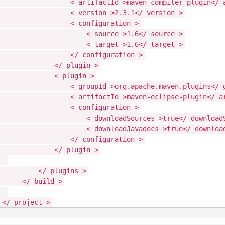
<
artifactId
>maven-compiler-plugin</
<
version
>2.3.1</
version
>
<
configuration
>
<
source
>1.6</
source
>
<
target
>1.6</
target
>
</
configuration
>
</
plugin
>
<
plugin
>
<
groupId
>org.apache.maven.plugins</
<
artifactId
>maven-eclipse-plugin</
a
<
configuration
>
<
downloadSources
>true</
download
<
downloadJavadocs
>true</
downloa
</
configuration
>
</
plugin
>
</
plugins
>
</
build
>
</
project
>