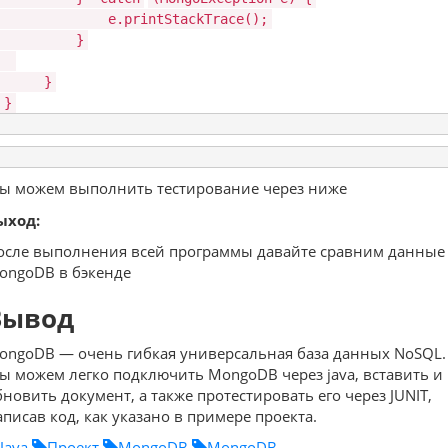
e.printStackTrace();
}
}
}
ы можем выполнить тестирование через ниже
ыход:
осле выполнения всей программы давайте сравним данные
ongoDB в бэкенде
Вывод
ongoDB — очень гибкая универсальная база данных NoSQL.
ы можем легко подключить MongoDB через java, вставить и
бновить документ, а также протестировать его через JUNIT,
аписав код, как указано в примере проекта.
Java
Проект
MongoDB
MongoDB