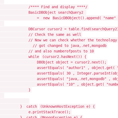
/**** Find and display ****/
BasicDBObject searchQuery2
=
new
BasicDBObject().append(
"name"
DBCursor cursor2 = table.find(searchQuery2
// Check the same as well
// Now we can check whether the technology
// got changed to java,.net,mongodb
// and also numberofposts to 10
while
(cursor2.hasNext()) {
DBObject object = cursor2.next();
assertEquals(
"author1"
, object.get(
assertEquals(
30
, Integer.parseInt(ob
assertEquals(
"java,.net,mongodb"
, ob
assertEquals(
"10"
, object.get(
"numb
}
}
catch
(UnknownHostException e) {
e.printStackTrace();
}
catch
(MongoException e) {