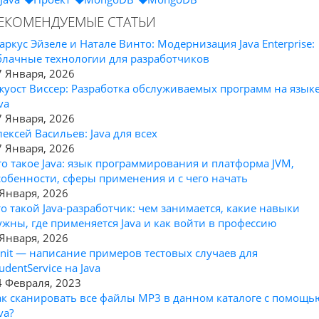
ЕКОМЕНДУЕМЫЕ СТАТЬИ
аркус Эйзеле и Натале Винто: Модернизация Java Enterprise:
блачные технологии для разработчиков
7 Января, 2026
жуост Виссер: Разработка обслуживаемых программ на язык
va
7 Января, 2026
лексей Васильев: Java для всех
7 Января, 2026
то такое Java: язык программирования и платформа JVM,
собенности, сферы применения и с чего начать
 Января, 2026
то такой Java-разработчик: чем занимается, какие навыки
ужны, где применяется Java и как войти в профессию
 Января, 2026
Unit — написание примеров тестовых случаев для
udentService на Java
4 Февраля, 2023
ак сканировать все файлы MP3 в данном каталоге с помощь
va?