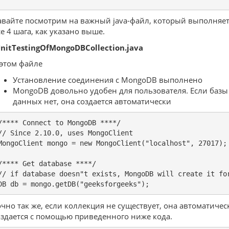
авайте посмотрим на важный java-файл, который выполняе
се 4 шага, как указано выше.
UnitTestingOfMongoDBCollection.java
 этом файле
Установление соединения с MongoDB выполнено
MongoDB довольно удобен для пользователя. Если базы
данных нет, она создается автоматически
/**** Connect to MongoDB ****/

// Since 2.10.0, uses MongoClient

MongoClient mongo = new MongoClient("localhost", 27017);

/**** Get database ****/

// if database doesn"t exists, MongoDB will create it for
DB db = mongo.getDB("geeksforgeeks");
очно так же, если коллекция не существует, она автоматичес
оздается с помощью приведенного ниже кода.