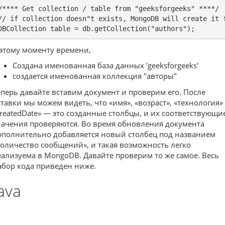
/**** Get collection / table from "geeksforgeeks" ****/

// if collection doesn"t exists, MongoDB will create it f
DBCollection table = db.getCollection("authors");
 этому моменту времени,
Создана именованная база данных 'geeksforgeeks'
создается именованная коллекция "авторы"
еперь давайте вставим документ и проверим его. После
ставки мы можем видеть, что «имя», «возраст», «технология»
createdDate» — это созданные столбцы, и их соответствующи
начения проверяются. Во время обновления документа
ополнительно добавляется новый столбец под названием
количество сообщений», и такая возможность легко
еализуема в MongoDB. Давайте проверим то же самое. Весь
абор кода приведен ниже.
ava