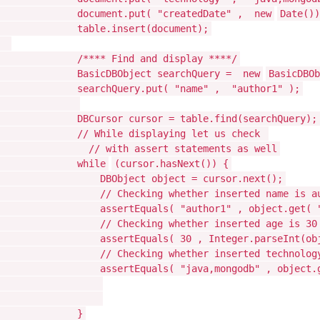
document.put(
"createdDate"
,
new
Date())
table.insert(document);
/**** Find and display ****/
BasicDBObject searchQuery =
new
BasicDBOb
searchQuery.put(
"name"
,
"author1"
);
DBCursor cursor = table.find(searchQuery);
// While displaying let us check
// with assert statements as well
while
(cursor.hasNext()) {
DBObject object = cursor.next();
// Checking whether inserted name is a
assertEquals(
"author1"
, object.get(
// Checking whether inserted age is 30
assertEquals(
30
, Integer.parseInt(ob
// Checking whether inserted technolog
assertEquals(
"java,mongodb"
, object.
}