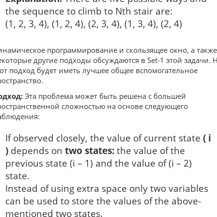
the sequence to climb to Nth stair are:
(1, 2, 3, 4), (1, 2, 4), (2, 3, 4), (1, 3, 4), (2, 4)
инамическое программирование и скользящее окно, а также
екоторые другие подходы обсуждаются в Set-1 этой задачи. 
тот подход будет иметь лучшее общее вспомогательное
ространство.
одход:
Эта проблема может быть решена с большей
ространственной сложностью на основе следующего
аблюдения:
If observed closely, the value of current state
( i
)
depends on
two states:
the value of the
previous state (i – 1) and the value of (i – 2)
state.
Instead of using extra space only two variables
can be used to store the values of the above-
mentioned two states.