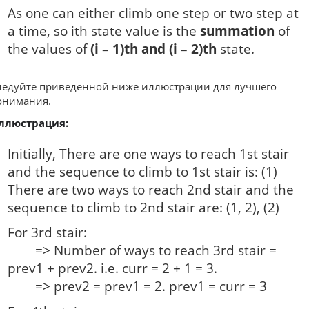
As one can either climb one step or two step at
a time, so ith state value is the
summation
of
the values of
(i – 1)th and (i – 2)th
state.
ледуйте приведенной ниже иллюстрации для лучшего
онимания.
ллюстрация:
Initially, There are one ways to reach 1st stair
and the sequence to climb to 1st stair is: (1)
There are two ways to reach 2nd stair and the
sequence to climb to 2nd stair are: (1, 2), (2)
For 3rd stair:
=> Number of ways to reach 3rd stair =
prev1 + prev2. i.e. curr = 2 + 1 = 3.
=> prev2 = prev1 = 2. prev1 = curr = 3