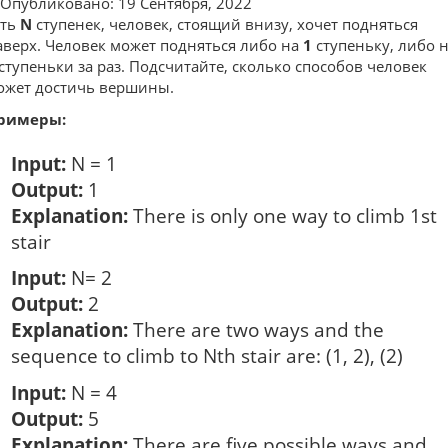
Опубликовано: 19 Сентября, 2022
сть
N
ступенек, человек, стоящий внизу, хочет подняться
аверх. Человек может подняться либо на
1
ступеньку, либо 
ступеньки за раз. Подсчитайте, сколько способов человек
ожет достичь вершины.
римеры:
Input:
N = 1
Output:
1
Explanation:
There is only one way to climb 1st
stair
Input:
N= 2
Output:
2
Explanation:
There are two ways and the
sequence to climb to Nth stair are: (1, 2), (2)
Input:
N = 4
Output:
5
Explanation:
There are five possible ways and