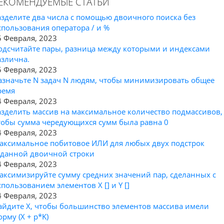
ЕКОМЕНДУЕМЫЕ СТАТЬИ
азделите два числа с помощью двоичного поиска без
спользования оператора / и %
5 Февраля, 2023
одсчитайте пары, разница между которыми и индексами
азлична.
5 Февраля, 2023
азначьте N задач N людям, чтобы минимизировать общее
ремя
4 Февраля, 2023
азделить массив на максимальное количество подмассивов,
тобы сумма чередующихся сумм была равна 0
4 Февраля, 2023
аксимальное побитовое ИЛИ для любых двух подстрок
аданной двоичной строки
4 Февраля, 2023
аксимизируйте сумму средних значений пар, сделанных с
спользованием элементов X [] и Y []
4 Февраля, 2023
айдите X, чтобы большинство элементов массива имели
рму (X + p*K)