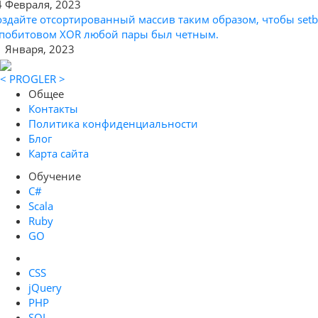
4 Февраля, 2023
оздайте отсортированный массив таким образом, чтобы setb
 побитовом XOR любой пары был четным.
1 Января, 2023
< PROGLER >
Общее
Контакты
Политика конфиденциальности
Блог
Карта сайта
Обучение
C#
Scala
Ruby
GO
CSS
jQuery
PHP
SQL