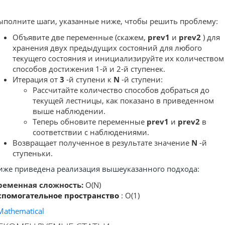
ыполните шаги, указанные ниже, чтобы решить проблему:
Объявите две переменные (скажем,
prev1
и
prev2
) для
хранения двух предыдущих состояний для любого
текущего состояния и инициализируйте их количеством
способов достижения 1-й и 2-й ступенек.
Итерация от
3
-й ступени к
N
-й ступени:
Рассчитайте количество способов добраться до
текущей лестницы, как показано в приведенном
выше наблюдении.
Теперь обновите переменные
prev1
и
prev2
в
соответствии с наблюдениями.
Возвращает полученное в результате значение
N
-й
ступеньки.
иже приведена реализация вышеуказанного подхода:
ременная сложность:
O(N)
спомогательное пространство
: O(1)
Mathematical