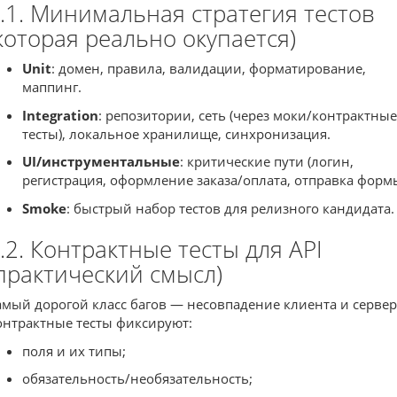
.1. Минимальная стратегия тестов
которая реально окупается)
Unit
: домен, правила, валидации, форматирование,
маппинг.
Integration
: репозитории, сеть (через моки/контрактные
тесты), локальное хранилище, синхронизация.
UI/инструментальные
: критические пути (логин,
регистрация, оформление заказа/оплата, отправка формы
Smoke
: быстрый набор тестов для релизного кандидата.
.2. Контрактные тесты для API
практический смысл)
амый дорогой класс багов — несовпадение клиента и сервер
онтрактные тесты фиксируют:
поля и их типы;
обязательность/необязательность;