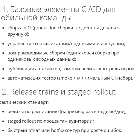
.1. Базовые элементы CI/CD для
обильной команды
сборка в CI (production сборки не должны делаться
вручную);
управление сертификатами/подписями и доступами;
воспроизводимые сборки (одинаковая сборка при
одинаковых входных данных);
публикация артефактов, заметки релиза, контроль верси
автоматизация тестов (smoke + минимальный UI-набор).
.2. Release trains и staged rollout
рактический стандарт:
релизы по расписанию (например, раз в неделю/две);
staged rollout по процентам аудитории;
быстрый откат или hotfix-контур при росте ошибок.