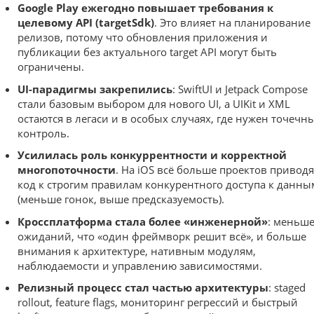
Google Play ежегодно повышает требования к
целевому API (targetSdk)
. Это влияет на планирование
релизов, потому что обновления приложения и
публикации без актуального target API могут быть
ограничены.
UI-парадигмы закрепились
: SwiftUI и Jetpack Compose
стали базовым выбором для нового UI, а UIKit и XML
остаются в легаси и в особых случаях, где нужен точечн
контроль.
Усилилась роль конкуррентности и корректной
многопоточности
. На iOS всё больше проектов приводя
код к строгим правилам конкурентного доступа к данны
(меньше гонок, выше предсказуемость).
Кроссплатформа стала более «инженерной»
: меньш
ожиданий, что «один фреймворк решит всё», и больше
внимания к архитектуре, нативным модулям,
наблюдаемости и управлению зависимостями.
Релизный процесс стал частью архитектуры
: staged
rollout, feature flags, мониторинг регрессий и быстрый