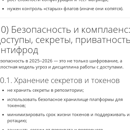
нужен контроль «старых» флагов (иначе они копятся).
10) Безопасность и комплаенс
доступы, секреты, приватность
антифрод
езопасность в 2025–2026 — это не только шифрование, а
елостная модель угроз и дисциплина работы с доступами.
0.1. Хранение секретов и токенов
не хранить секреты в репозитории;
использовать безопасное хранилище платформы для
токенов;
минимизировать срок жизни токенов и поддерживать и
ротацию;
защищать сессии от перехвата и повторного