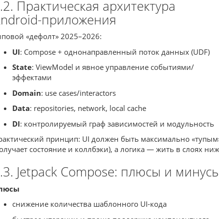
.2. Практическая архитектура
ndroid-приложения
иповой «дефолт» 2025–2026:
UI
: Compose + однонаправленный поток данных (UDF)
State
: ViewModel и явное управление событиями/
эффектами
Domain
: use cases/interactors
Data
: repositories, network, local cache
DI
: контролируемый граф зависимостей и модульность
рактический принцип: UI должен быть максимально «тупым
получает состояние и коллбэки), а логика — жить в слоях ниж
.3. Jetpack Compose: плюсы и минус
люсы
снижение количества шаблонного UI-кода