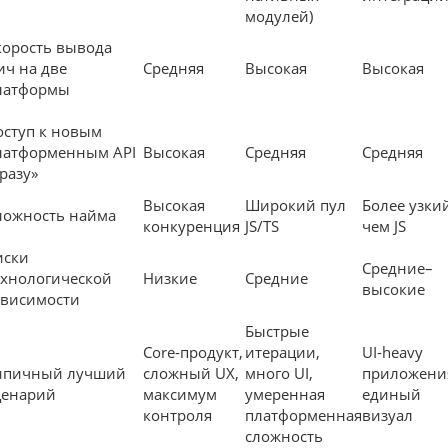
модулей)
корость вывода
ич на две
Средняя
Высокая
Высокая
латформы
оступ к новым
латформенным API
Высокая
Средняя
Средняя
сразу»
Высокая
Широкий пул
Более узки
ложность найма
конкуренция
JS/TS
чем JS
иски
Средние–
ехнологической
Низкие
Средние
высокие
ависимости
Быстрые
Core-продукт,
итерации,
UI-heavy
ипичный лучший
сложный UX,
много UI,
приложени
ценарий
максимум
умеренная
единый
контроля
платформенная
визуал
сложность