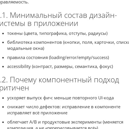
правляемость.
.1. Минимальный состав дизайн-
истемы в приложении
токены (цвета, типографика, отступы, радиусы)
библиотека компонентов (кнопки, поля, карточки, списк
модальные окна)
правила состояния (loading/error/empty/success)
accessibility (контраст, размеры, семантика, фокус)
.2. Почему компонентный подход
ритичен
ускоряет выпуск фич: меньше повторного UI-кода
снижает число дефектов: исправление в компоненте
исправляет всё приложение
облегчает A/B и продуктовые эксперименты (меняется
композиция, а не «перерисовывается всё»)