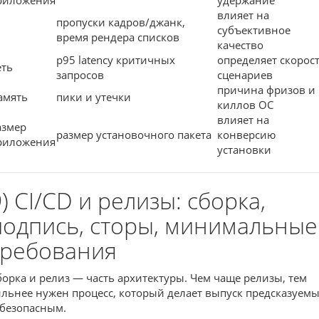
риложения
удержание
влияет на
пропуски кадров/джанк,
субъективное
время рендера списков
качество
p95 latency критичных
определяет скорос
еть
запросов
сценариев
причина фризов и
амять
пики и утечки
киллов ОС
влияет на
азмер
размер установочного пакета
конверсию
риложения
установки
) CI/CD и релизы: сборка,
подпись, сторы, минимальные
требования
борка и релиз — часть архитектуры. Чем чаще релизы, тем
ильнее нужен процесс, который делает выпуск предсказуем
 безопасным.