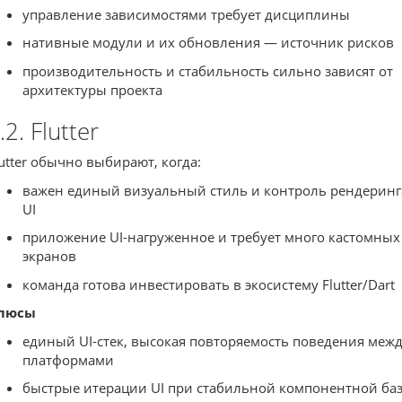
управление зависимостями требует дисциплины
нативные модули и их обновления — источник рисков
производительность и стабильность сильно зависят от
архитектуры проекта
.2. Flutter
lutter обычно выбирают, когда:
важен единый визуальный стиль и контроль рендеринг
UI
приложение UI-нагруженное и требует много кастомных
экранов
команда готова инвестировать в экосистему Flutter/Dart
люсы
единый UI-стек, высокая повторяемость поведения меж
платформами
быстрые итерации UI при стабильной компонентной ба