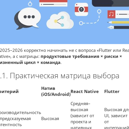
 2025–2026 корректно начинать не с вопроса «Flutter или Rea
tive», а с матрицы:
продуктовые требования × риски ×
изненный цикл × команда
.
.1. Практическая матрица выбора
Натив
ритерий
React Native
Flutter
(iOS/Android)
Средняя–
высокая
Высокая дл
роизводительность
(зависит от
UI, зависит
 предсказуемая
Высокая
проекта и
от
атентность
нативных
интеграци