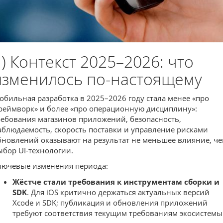
1) Контекст 2025–2026: что
изменилось по-настоящему
обильная разработка в 2025–2026 году стала менее «про
реймворк» и более «про операционную дисциплину»:
ребования магазинов приложений, безопасность,
аблюдаемость, скорость поставки и управление рисками
бновлений оказывают на результат не меньшее влияние, ч
ыбор UI-технологии.
лючевые изменения периода:
Жёстче стали требования к инструментам сборки и
SDK
. Для iOS критично держаться актуальных версий
Xcode и SDK; публикация и обновления приложений
требуют соответствия текущим требованиям экосистемы