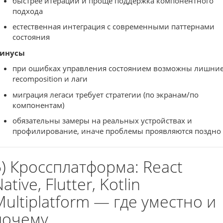
быстрее итерации и проще поддержка компонентного
подхода
естественная интеграция с современными паттернами
состояния
инусы
при ошибках управления состоянием возможны лишни
recomposition и лаги
миграция легаси требует стратегии (по экранам/по
компонентам)
обязательны замеры на реальных устройствах и
профилирование, иначе проблемы проявляются поздно
5) Кроссплатформа: React
ative, Flutter, Kotlin
Multiplatform — где уместно и
почему