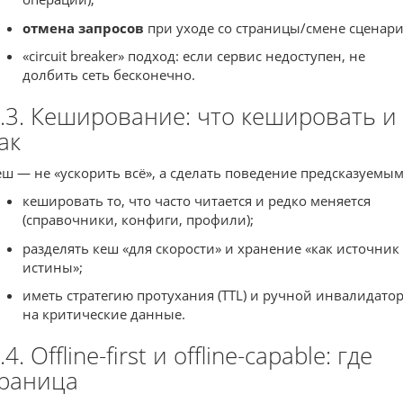
отмена запросов
при уходе со страницы/смене сценари
«circuit breaker» подход: если сервис недоступен, не
долбить сеть бесконечно.
.3. Кеширование: что кешировать и
ак
еш — не «ускорить всё», а сделать поведение предсказуемым
кешировать то, что часто читается и редко меняется
(справочники, конфиги, профили);
разделять кеш «для скорости» и хранение «как источник
истины»;
иметь стратегию протухания (TTL) и ручной инвалидато
на критические данные.
.4. Offline-first и offline-capable: где
раница