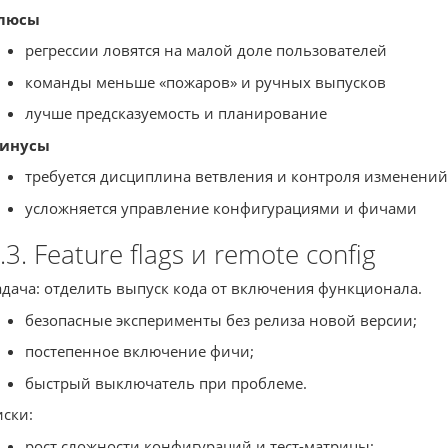
люсы
регрессии ловятся на малой доле пользователей
команды меньше «пожаров» и ручных выпусков
лучше предсказуемость и планирование
инусы
требуется дисциплина ветвления и контроля изменений
усложняется управление конфигурациями и фичами
.3. Feature flags и remote config
адача: отделить выпуск кода от включения функционала.
безопасные эксперименты без релиза новой версии;
постепенное включение фичи;
быстрый выключатель при проблеме.
иски:
рост сложности конфигураций и тест-матрицы;