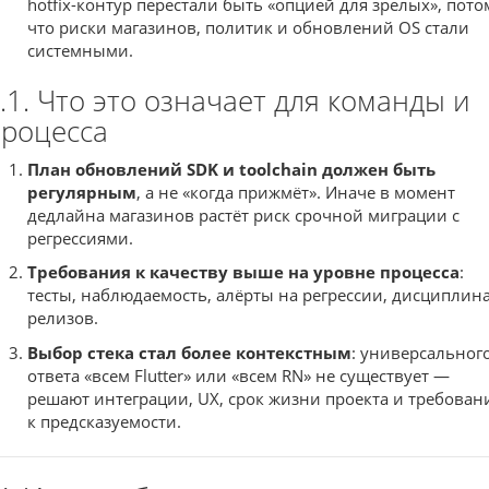
hotfix-контур перестали быть «опцией для зрелых», пото
что риски магазинов, политик и обновлений OS стали
системными.
.1. Что это означает для команды и
роцесса
План обновлений SDK и toolchain должен быть
регулярным
, а не «когда прижмёт». Иначе в момент
дедлайна магазинов растёт риск срочной миграции с
регрессиями.
Требования к качеству выше на уровне процесса
:
тесты, наблюдаемость, алёрты на регрессии, дисциплин
релизов.
Выбор стека стал более контекстным
: универсальног
ответа «всем Flutter» или «всем RN» не существует —
решают интеграции, UX, срок жизни проекта и требован
к предсказуемости.