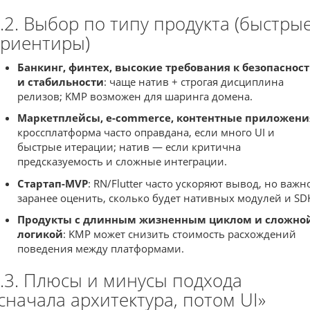
.2. Выбор по типу продукта (быстры
риентиры)
Банкинг, финтех, высокие требования к безопаснос
и стабильности
: чаще натив + строгая дисциплина
релизов; KMP возможен для шаринга домена.
Маркетплейсы, e-commerce, контентные приложени
кроссплатформа часто оправдана, если много UI и
быстрые итерации; натив — если критична
предсказуемость и сложные интеграции.
Стартап-MVP
: RN/Flutter часто ускоряют вывод, но важн
заранее оценить, сколько будет нативных модулей и SD
Продукты с длинным жизненным циклом и сложно
логикой
: KMP может снизить стоимость расхождений
поведения между платформами.
.3. Плюсы и минусы подхода
сначала архитектура, потом UI»