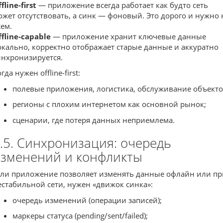
fline-first
— приложение всегда работает как будто сеть
ожет отсутствовать, а синк — фоновый. Это дорого и нужно 
сем.
ffline-capable
— приложение хранит ключевые данные
окально, корректно отображает старые данные и аккуратно
инхронизируется.
гда нужен offline-first:
полевые приложения, логистика, обслуживание объекто
регионы с плохим интернетом как основной рынок;
сценарии, где потеря данных неприемлема.
.5. Синхронизация: очередь
зменений и конфликты
сли приложение позволяет изменять данные офлайн или пр
естабильной сети, нужен «движок синка»:
очередь изменений (операции записей);
маркеры статуса (pending/sent/failed);