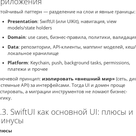
приложения
стойчивый паттерн — разделение на слои и явные границы:
Presentation
: SwiftUI (или UIKit), навигация, view
models/state holders
Domain
: use cases, бизнес-правила, политики, валидаци
Data
: репозитории, API-клиенты, маппинг моделей, кеш/
локальное хранилище
Platform
: Keychain, push, background tasks, permissions,
платежи и прочее
лючевой принцип:
изолировать «внешний мир»
(сеть, ди
истемные API) за интерфейсами. Тогда UI и домен проще
естировать, а миграции инструментов не ломают бизнес-
огику.
.3. SwiftUI как основной UI: плюсы и
минусы
люсы