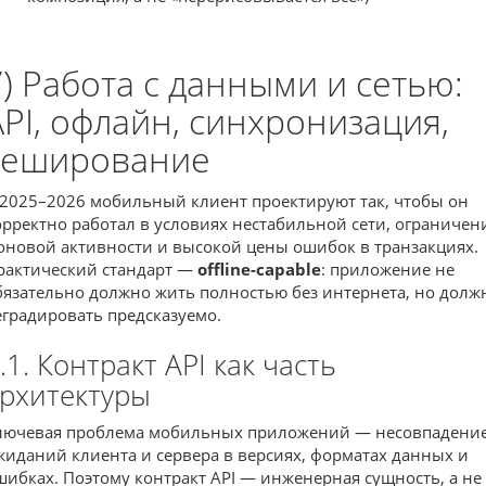
7) Работа с данными и сетью:
API, офлайн, синхронизация,
кеширование
 2025–2026 мобильный клиент проектируют так, чтобы он
орректно работал в условиях нестабильной сети, ограничен
оновой активности и высокой цены ошибок в транзакциях.
рактический стандарт —
offline-capable
: приложение не
бязательно должно жить полностью без интернета, но долж
еградировать предсказуемо.
.1. Контракт API как часть
рхитектуры
лючевая проблема мобильных приложений — несовпадени
жиданий клиента и сервера в версиях, форматах данных и
шибках. Поэтому контракт API — инженерная сущность, а не