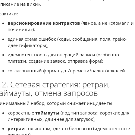
описание на вики».
рактики:
версионирование контрактов
(явное, а не «сломали и
починили»);
единая схема ошибок (коды, сообщения, поля, трейс-
идентификаторы);
идемпотентность для операций записи (особенно
платежи, создание заявок, отправка форм);
согласованный формат дат/времени/валют/локалей.
.2. Сетевая стратегия: ретраи,
аймауты, отмена запросов
инимальный набор, который снижает инциденты:
корректные
таймауты
(под тип запроса: короткие для
интерактивных, длиннее для загрузок);
ретраи
только там, где это безопасно (идемпотентные
операции);