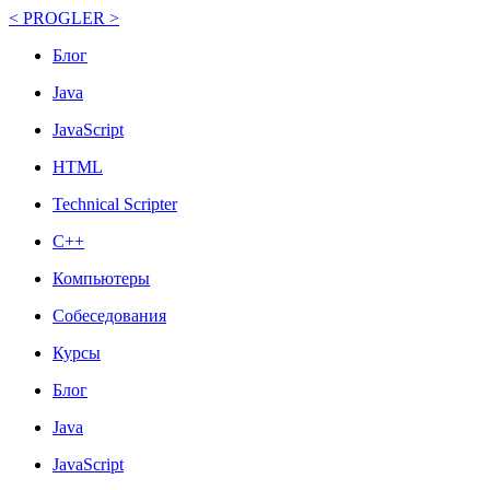
< PROGLER >
Блог
Java
JavaScript
HTML
Technical Scripter
C++
Компьютеры
Собеседования
Курсы
Блог
Java
JavaScript