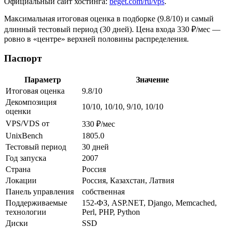
Официальный сайт хостинга:
beget.com/ru/vps
.
Максимальная итоговая оценка в подборке (9.8/10) и самый
длинный тестовый период (30 дней). Цена входа 330 ₽/мес —
ровно в «центре» верхней половины распределения.
Паспорт
Параметр
Значение
Итоговая оценка
9.8/10
Декомпозиция
10/10, 10/10, 9/10, 10/10
оценки
VPS/VDS от
330 ₽/мес
UnixBench
1805.0
Тестовый период
30 дней
Год запуска
2007
Страна
Россия
Локации
Россия, Казахстан, Латвия
Панель управления
собственная
Поддерживаемые
152-ФЗ, ASP.NET, Django, Memcached,
технологии
Perl, PHP, Python
Диски
SSD