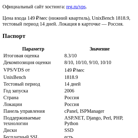
Официальный сайт хостинга:
reg.ru/vps
.
Цена входа 149 ₽/мес (нижний квартиль), UnixBench 1818.9,
тестовый период 14 дней. Локация в карточке — Россия.
Паспорт
Параметр
Значение
Итоговая оценка
8.3/10
Декомпозиция оценки
8/10, 10/10, 9/10, 10/10
VPS/VDS от
149 ₽/мес
UnixBench
1818.9
Тестовый период
14 дней
Год запуска
2006
Страна
Россия
Локации
Россия
Панель управления
cPanel, ISPManager
Поддерживаемые
ASP.NET, Django, Perl, PHP,
технологии
Python
Диски
SSD
Бесплатный SSL
есть