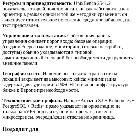
Ресурсы и производительность.
UnixBench 2541.2 —
показатель, который полезно читать не как «абсолют», а как
ориентир в рамках одной и той же методики сравнения: он
фиксирует относительное положение среди провайдеров, где
тест представлен.
Управление и эксплуатация.
Собственная панель
управления снижает порог входа: базовые операции
(создание/пересоздание, мониторинг, сетевые настройки,
доступы) обычно укладываются в типовой
административный сценарий без необходимости докручивать
внешние панели.
География и сеть.
Наличие нескольких стран в списке
локаций закрывает два массовых кейса: минимизация
задержки для аудитории в РФ/СНГ и вынос инфраструктуры
ближе к Европе при необходимости.
Технологический профиль.
Набор «Amazon S3 + Kubernetes +
PostgreSQL + Redis» прямо указывает на ориентацию не
только на «VPS под сайт», но и на проекты, где есть
микросервисы, очереди/кэш и отдельные хранилища.
Подходит для