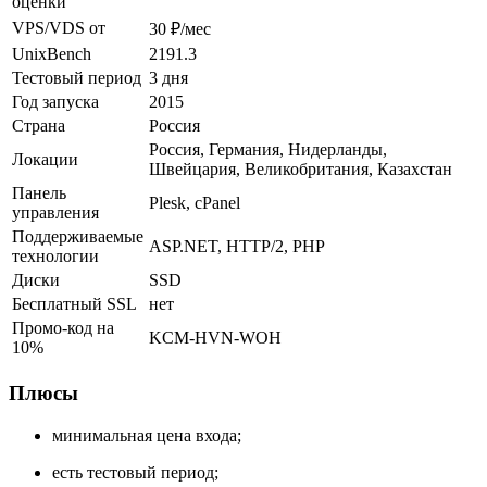
оценки
VPS/VDS от
30 ₽/мес
UnixBench
2191.3
Тестовый период
3 дня
Год запуска
2015
Страна
Россия
Россия, Германия, Нидерланды,
Локации
Швейцария, Великобритания, Казахстан
Панель
Plesk, cPanel
управления
Поддерживаемые
ASP.NET, HTTP/2, PHP
технологии
Диски
SSD
Бесплатный SSL
нет
Промо-код на
KCM-HVN-WOH
10%
Плюсы
минимальная цена входа;
есть тестовый период;