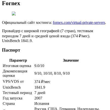
Fornex
Официальный сайт хостинга:
fornex.com/virtual-private-servers
.
Провайдер с широкой географией (7 стран), тестовым
периодом 7 дней и средней ценой входа (374 ₽/мес).
UnixBench 1841.9.
Паспорт
Параметр
Значение
Итоговая оценка
9.0/10
Декомпозиция
9/10, 10/10, 8/10, 9/10
оценки
VPS/VDS от
374 ₽/мес
UnixBench
1841.9
Тестовый период
7 дней
Год запуска
2007
Страна
Испания
Россия, США, Германия, Нидерланды,