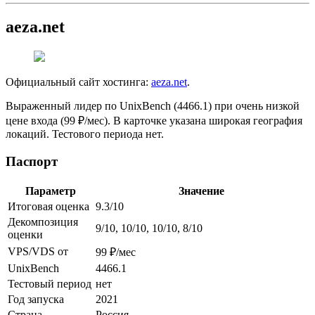
aeza.net
Официальный сайт хостинга:
aeza.net
.
Выраженный лидер по UnixBench (4466.1) при очень низкой
цене входа (99 ₽/мес). В карточке указана широкая география
локаций. Тестового периода нет.
Паспорт
Параметр
Значение
Итоговая оценка
9.3/10
Декомпозиция
9/10, 10/10, 10/10, 8/10
оценки
VPS/VDS от
99 ₽/мес
UnixBench
4466.1
Тестовый период
нет
Год запуска
2021
Страна
Россия