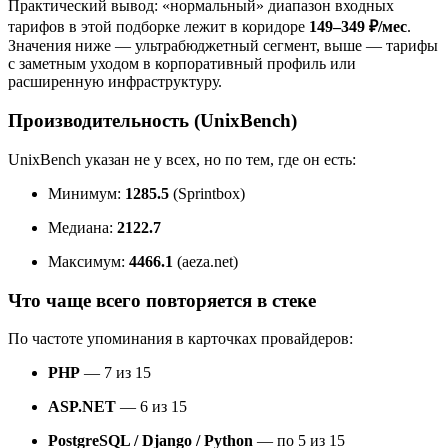
Практический вывод: «нормальный» диапазон входных
тарифов в этой подборке лежит в коридоре
149–349 ₽/мес
.
Значения ниже — ультрабюджетный сегмент, выше — тарифы
с заметным уходом в корпоративный профиль или
расширенную инфраструктуру.
Производительность (UnixBench)
UnixBench указан не у всех, но по тем, где он есть:
Минимум:
1285.5
(Sprintbox)
Медиана:
2122.7
Максимум:
4466.1
(aeza.net)
Что чаще всего повторяется в стеке
По частоте упоминания в карточках провайдеров:
PHP
— 7 из 15
ASP.NET
— 6 из 15
PostgreSQL / Django / Python
— по 5 из 15