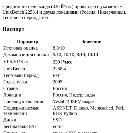
Средний по цене входа (330 ₽/мес) провайдер с указанным
UnixBench 2258.4 и двумя локациями (Россия, Нидерланды).
Тестового периода нет.
Паспорт
Параметр
Значение
Итоговая оценка
8.8/10
Декомпозиция оценки
9/10, 10/10, 8/10, 10/10
VPS/VDS от
330 ₽/мес
UnixBench
2258.4
Тестовый период
нет
Год запуска
2005
Страна
Россия
Локации
Россия, Нидерланды
Панель управления
VestaCP, ISPManager
Поддерживаемые
ASP.NET, Django, Memcached, Perl,
технологии
PHP, Python
Диски
SSD
Бесплатный SSL
есть
Промо-код
скидка 10% по ссылке