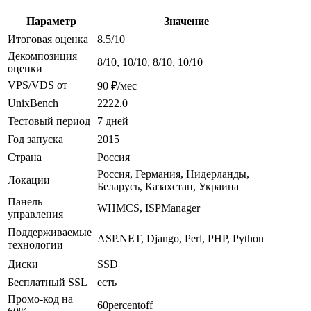
Параметр
Значение
Итоговая оценка
8.5/10
Декомпозиция
8/10, 10/10, 8/10, 10/10
оценки
VPS/VDS от
90 ₽/мес
UnixBench
2222.0
Тестовый период
7 дней
Год запуска
2015
Страна
Россия
Россия, Германия, Нидерланды,
Локации
Беларусь, Казахстан, Украина
Панель
WHMCS, ISPManager
управления
Поддерживаемые
ASP.NET, Django, Perl, PHP, Python
технологии
Диски
SSD
Бесплатный SSL
есть
Промо-код на
60percentoff