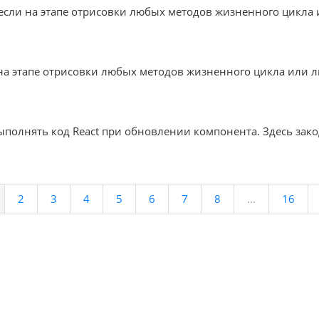
я, если на этапе отрисовки любых методов жизненного цик
и на этапе отрисовки любых методов жизненного цикла или
выполнять код React при обновлении компонента. Здесь зак
2
3
4
5
6
7
8
...
16