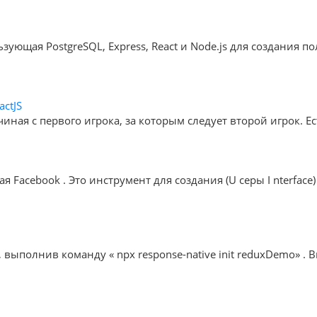
льзующая PostgreSQL, Express, React и Node.js для создания 
actJS
чиная с первого игрока, за которым следует второй игрок. Е
ая Facebook . Это инструмент для создания (U серы I nterfa
 выполнив команду « npx response-native init reduxDemo» .