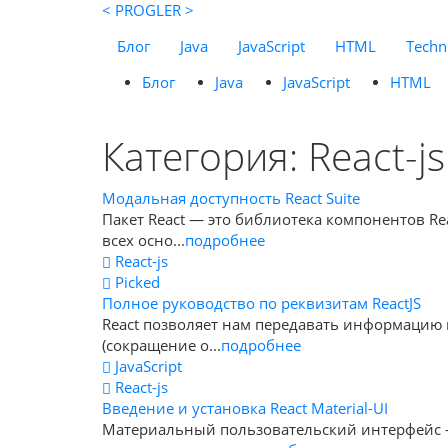
< PROGLER >
Блог
Java
JavaScript
HTML
Techni
Блог
Java
JavaScript
HTML
Категория: React-js
Модальная доступность React Suite
Пакет React — это библиотека компонентов R
всех осно...
подробнее
React-js
Picked
Полное руководство по реквизитам ReactJS
React позволяет нам передавать информацию в
(сокращение о...
подробнее
JavaScript
React-js
Введение и установка React Material-UI
Материальный пользовательский интерфейс 