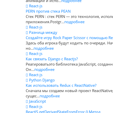
анимации и испо...
подробнее
React-js
PERN против стека PEAN
Стек PERN : стек PERN — это технология, испо
приложения.Postgr...
подробнее
React-js
Разница между
Создайте игру Rock Paper Scissor с помощью Re
Здесь оба игрока будут ходить по очереди. На
но...
подробнее
React-js
Как связать Django с Reactjs?
Реагироватьэто библиотека JavaScript, созданн
Он...
подробнее
React-js
Python Django
Как использовать Redux с ReactNative?
Сначала мы создаем новый проект ReactNative,
сущес...
подробнее
JavaScript
React-js
ReactJS getDerivedStateFromError () Метод