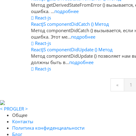
Метод getDerivedStateFromError () вызываетс
ошибка. ...
подробнее
React-js
ReactJS componentDidCatch () Метод
Метод componentDidCatch () вызывается, есл
ошибка. Этот ме...
подробнее
React-js
ReactJS componentDidUpdate () Метод
Метод componentDidUpdate () позволяет нам 
должны быть в...
подробнее
React-js
«
1
< PROGLER >
Общее
Контакты
Политика конфиденциальности
Блог