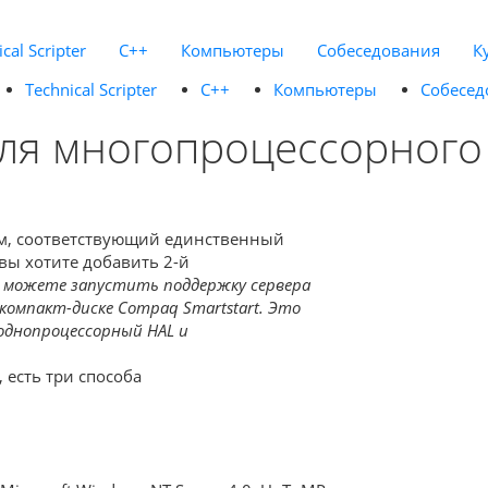
cal Scripter
C++
Компьютеры
Собеседования
К
Technical Scripter
C++
Компьютеры
Собесед
ля многопроцессорного
ом, соответствующий единственный
вы хотите добавить 2-й
вы можете запустить поддержку сервера
компакт-диске Compaq Smartstart. Это
однопроцессорный HAL и
 есть три способа