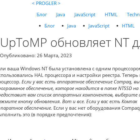
< PROGLER >
Блог
Java
JavaScript
HTML
Techni
Блог
Java
JavaScript
HTML
UpToMP обновляет NT д
Опубликовано: 26 Марта, 2023
сли ваша Windows NT была установлена с одним процессор
спользовались HAL процессора и настройки реестра. Теперь 
роцессор.
Если у вас есть аппаратное обеспечение Compaq, 
рограммное обеспечение, которое находится в папке NTSSD на 
редоставит вам список аппаратных компонентов, выберите 
ажмите кнопку обновления. Вот и все. Если у вас есть Компак
ппаратное обеспечение.
Если у вас нет оборудования Compaq,
ыполнить это (в порядке предпочтения):