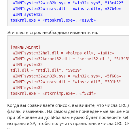
 WINNTsystem32win32k.sys = "win32k.sys", "13c422"
 WINNTsystem32winsrv.dll = «winsrv.dll», «37b4e»
 WINNTsystem32

toskrnl.exe = «ntoskrnl.exe», «e197b»
Эти шесть строк необходимо изменить на:
[Файлы.WinNt]
 WINNTsystem32hal.dll = «halmps.dll», «1a01c»
 WINNTsystem32kernel32.dll = "kernel32.dll", "5f345
 WINNTsystem32

tdll.dll = "ntdll.dll", "59c19"
 WINNTsystem32win32k.sys = «win32k.sys», «5f60a»
 WINNTsystem32winsrv.dll = "winsrv.dll", "301b3"
 WINNTsystem32

toskrnl.exe = «ntkrnlmp.exe», «f52df»
Когда вы сравниваете список, вы видите, что числа CRC 
файлы изменены. На самом деле приведенные выше номе
при обновлении до SP6a вам нужно будет проверить setu
исправьте SP, чтобы получить правильные числа CRC. C