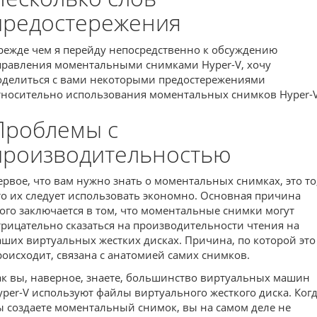
предостережения
режде чем я перейду непосредственно к обсуждению
правления моментальными снимками Hyper-V, хочу
оделиться с вами некоторыми предостережениями
тносительно использования моментальных снимков Hyper-V
Проблемы с
производительностью
ервое, что вам нужно знать о моментальных снимках, это то
то их следует использовать экономно. Основная причина
того заключается в том, что моментальные снимки могут
трицательно сказаться на производительности чтения на
аших виртуальных жестких дисках. Причина, по которой это
роисходит, связана с анатомией самих снимков.
ак вы, наверное, знаете, большинство виртуальных машин
yper-V используют файлы виртуального жесткого диска. Ког
ы создаете моментальный снимок, вы на самом деле не