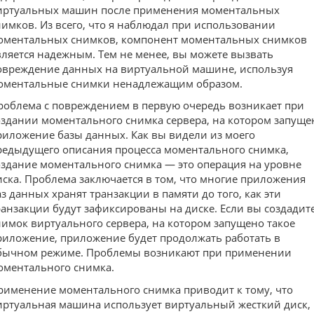
иртуальных машин после применения моментальных
нимков. Из всего, что я наблюдал при использовании
оментальных снимков, компонент моментальных снимков
вляется надежным. Тем не менее, вы можете вызвать
овреждение данных на виртуальной машине, используя
оментальные снимки ненадлежащим образом.
роблема с повреждением в первую очередь возникает при
оздании моментального снимка сервера, на котором запуще
риложение базы данных. Как вы видели из моего
редыдущего описания процесса моментального снимка,
оздание моментального снимка — это операция на уровне
иска. Проблема заключается в том, что многие приложения
аз данных хранят транзакции в памяти до того, как эти
ранзакции будут зафиксированы на диске. Если вы создадит
нимок виртуального сервера, на котором запущено такое
риложение, приложение будет продолжать работать в
бычном режиме. Проблемы возникают при применении
оментального снимка.
рименение моментального снимка приводит к тому, что
иртуальная машина использует виртуальный жесткий диск,