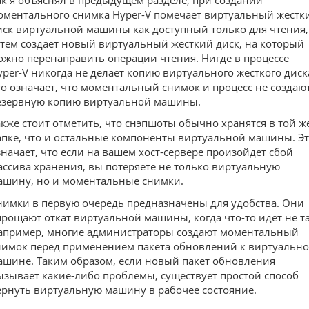
оментального снимка Hyper-V помечает виртуальный жестк
иск виртуальной машины как доступный только для чтения,
атем создает новый виртуальный жесткий диск, на который
ожно перенаправить операции чтения. Нигде в процессе
yper-V никогда не делает копию виртуального жесткого диск
то означает, что моментальный снимок и процесс не создаю
езервную копию виртуальной машины.
акже стоит отметить, что снэпшоты обычно хранятся в той ж
апке, что и остальные компоненты виртуальной машины. Э
значает, что если на вашем хост-сервере произойдет сбой
ассива хранения, вы потеряете не только виртуальную
ашину, но и моментальные снимки.
нимки в первую очередь предназначены для удобства. Они
прощают откат виртуальной машины, когда что-то идет не та
апример, многие администраторы создают моментальный
нимок перед применением пакета обновлений к виртуальн
ашине. Таким образом, если новый пакет обновления
ызывает какие-либо проблемы, существует простой способ
ернуть виртуальную машину в рабочее состояние.