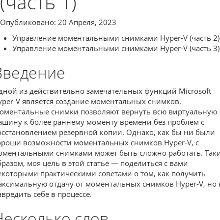
(часть 1)
Опубликовано: 20 Апреля, 2023
Управление моментальными снимками Hyper-V (часть 2)
Управление моментальными снимками Hyper-V (часть 3)
Введение
дной из действительно замечательных функций Microsoft
yper-V является создание моментальных снимков.
оментальные снимки позволяют вернуть всю виртуальную
ашину к более раннему моменту времени без проблем с
осстановлением резервной копии. Однако, как бы ни были
ороши возможности моментальных снимков Hyper-V, с
оментальными снимками может быть сложно работать. Так
бразом, моя цель в этой статье — поделиться с вами
екоторыми практическими советами о том, как получить
аксимальную отдачу от моментальных снимков Hyper-V, но 
авредить себе в процессе.
Несколько слов