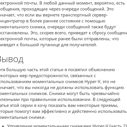
лектронной почты. В любой данный момент, вероятно, есть
ообщения, проходящие через очереди сообщений. Это
значает, что если вы вернете транспортный сервер-
онцентратор в более раннее состояние с помощью
оментального снимка, очереди сообщений также будут
осстановлены. Это, скорее всего, приведет к сбросу сообщен
лектронной почты, которые ранее были отправлены, что
риведет к большой путанице для получателей.
Вывод
отя большую часть этой статьи я посвятил объяснению
екоторых мер предосторожности, связанных с
спользованием моментальных снимков Hyper-V, это не
значает, что вы никогда не должны использовать функцию
оментальных снимков. Снимки могут быть чрезвычайно
олезными при правильном использовании. В следующей
татье этой серии я хочу показать вам некоторые приемы,
оторые помогут вам эффективно и действенно использовать
оментальные снимки.
Управление моментальными снимками Hyper-V (часть 2)