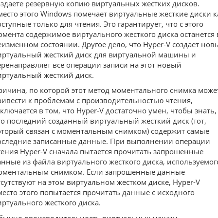
оздаете резервную копию виртуальных жестких дисков.
место этого Windows помечает виртуальные жесткие диски к
оступные только для чтения. Это гарантирует, что с этого
омента содержимое виртуального жесткого диска останется 
еизменном состоянии. Другое дело, что Hyper-V создает нов
иртуальный жесткий диск для виртуальной машины и
еренаправляет все операции записи на этот новый
иртуальный жесткий диск.
ричина, по которой этот метод моментального снимка може
ривести к проблемам с производительностью чтения,
аключается в том, что Hyper-V достаточно умен, чтобы знать,
то последний созданный виртуальный жесткий диск (тот,
оторый связан с моментальным снимком) содержит самые
оследние записанные данные. При выполнении операции
тения Hyper-V сначала пытается прочитать запрошенные
анные из файла виртуального жесткого диска, используемог
оментальным снимком. Если запрошенные данные
тсутствуют на этом виртуальном жестком диске, Hyper-V
место этого попытается прочитать данные с исходного
иртуального жесткого диска.
бычно производительность виртуальных машин,