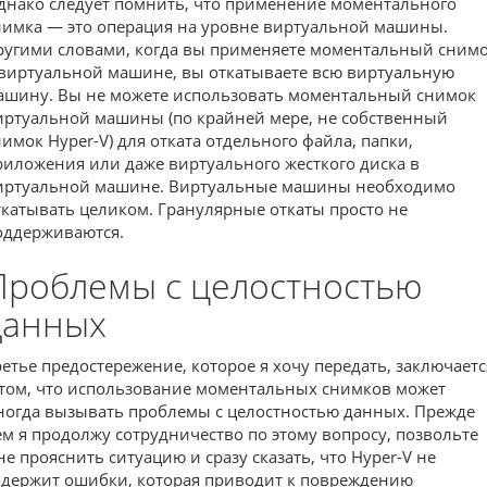
днако следует помнить, что применение моментального
нимка — это операция на уровне виртуальной машины.
ругими словами, когда вы применяете моментальный сним
 виртуальной машине, вы откатываете всю виртуальную
ашину. Вы не можете использовать моментальный снимок
иртуальной машины (по крайней мере, не собственный
нимок Hyper-V) для отката отдельного файла, папки,
риложения или даже виртуального жесткого диска в
иртуальной машине. Виртуальные машины необходимо
ткатывать целиком. Гранулярные откаты просто не
оддерживаются.
Проблемы с целостностью
данных
ретье предостережение, которое я хочу передать, заключаетс
 том, что использование моментальных снимков может
ногда вызывать проблемы с целостностью данных. Прежде
ем я продолжу сотрудничество по этому вопросу, позвольте
не прояснить ситуацию и сразу сказать, что Hyper-V не
одержит ошибки, которая приводит к повреждению