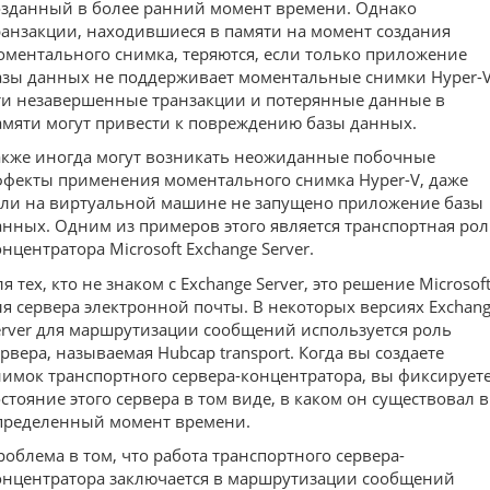
озданный в более ранний момент времени. Однако
ранзакции, находившиеся в памяти на момент создания
оментального снимка, теряются, если только приложение
азы данных не поддерживает моментальные снимки Hyper-V
ти незавершенные транзакции и потерянные данные в
амяти могут привести к повреждению базы данных.
акже иногда могут возникать неожиданные побочные
ффекты применения моментального снимка Hyper-V, даже
сли на виртуальной машине не запущено приложение базы
анных. Одним из примеров этого является транспортная рол
онцентратора Microsoft Exchange Server.
я тех, кто не знаком с Exchange Server, это решение Microsof
ля сервера электронной почты. В некоторых версиях Exchan
erver для маршрутизации сообщений используется роль
ервера, называемая Hubcap transport. Когда вы создаете
нимок транспортного сервера-концентратора, вы фиксирует
остояние этого сервера в том виде, в каком он существовал в
пределенный момент времени.
роблема в том, что работа транспортного сервера-
онцентратора заключается в маршрутизации сообщений