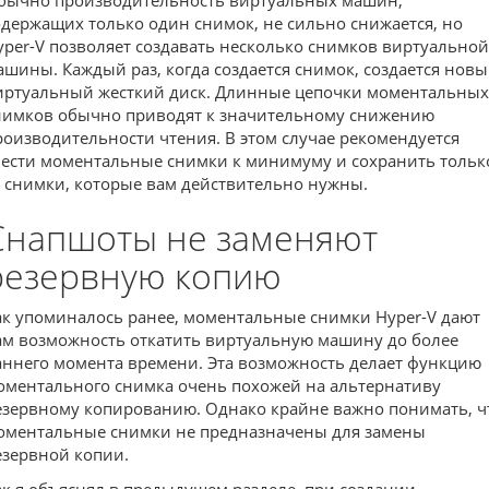
одержащих только один снимок, не сильно снижается, но
yper-V позволяет создавать несколько снимков виртуальной
ашины. Каждый раз, когда создается снимок, создается нов
иртуальный жесткий диск. Длинные цепочки моментальных
нимков обычно приводят к значительному снижению
роизводительности чтения. В этом случае рекомендуется
вести моментальные снимки к минимуму и сохранить тольк
е снимки, которые вам действительно нужны.
Снапшоты не заменяют
резервную копию
ак упоминалось ранее, моментальные снимки Hyper-V дают
ам возможность откатить виртуальную машину до более
аннего момента времени. Эта возможность делает функцию
оментального снимка очень похожей на альтернативу
езервному копированию. Однако крайне важно понимать, ч
оментальные снимки не предназначены для замены
езервной копии.
ак я объяснял в предыдущем разделе, при создании