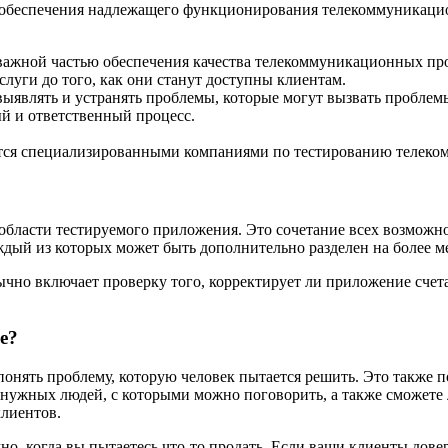
 обеспечения надлежащего функционирования телекоммуникацио
ажной частью обеспечения качества телекоммуникационных про
уги до того, как они станут доступны клиентам.
ыявлять и устранять проблемы, которые могут вызвать проблемы
 и ответственный процесс.
тся специализированными компаниями по тестированию телеко
 области тестируемого приложения. Это сочетание всех возмож
ждый из которых может быть дополнительно разделен на более 
о включает проверку того, корректирует ли приложение счета 
е?
онять проблему, которую человек пытается решить. Это также п
 нужных людей, с которыми можно поговорить, а также сможете
клиентов.
, когда вы пытаетесь что-то продать. Если ваши клиенты довер