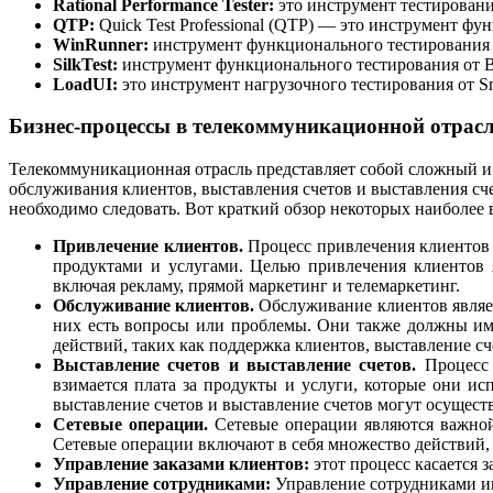
Rational Performance Tester:
это инструмент тестировани
QTP:
Quick Test Professional (QTP) — это инструмент ф
WinRunner:
инструмент функционального тестирования о
SilkTest:
инструмент функционального тестирования от B
LoadUI:
это инструмент нагрузочного тестирования от S
Бизнес-процессы в телекоммуникационной отрас
Телекоммуникационная отрасль представляет собой сложный и
обслуживания клиентов, выставления счетов и выставления сче
необходимо следовать. Вот краткий обзор некоторых наиболее
Привлечение клиентов.
Процесс привлечения клиентов 
продуктами и услугами. Целью привлечения клиентов 
включая рекламу, прямой маркетинг и телемаркетинг.
Обслуживание клиентов.
Обслуживание клиентов являет
них есть вопросы или проблемы. Они также должны им
действий, таких как поддержка клиентов, выставление сч
Выставление счетов и выставление счетов.
Процесс 
взимается плата за продукты и услуги, которые они и
выставление счетов и выставление счетов могут осущест
Сетевые операции.
Сетевые операции являются важной
Сетевые операции включают в себя множество действий, т
Управление заказами клиентов:
этот процесс касается 
Управление сотрудниками:
Управление сотрудниками име