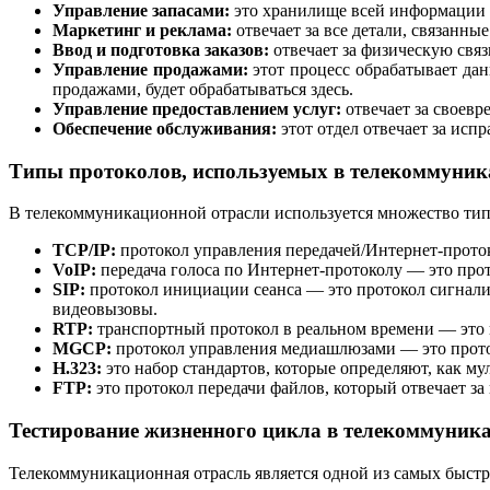
Управление запасами:
это хранилище всей информации о
Маркетинг и реклама:
отвечает за все детали, связанны
Ввод и подготовка заказов:
отвечает за физическую связ
Управление продажами:
этот процесс обрабатывает дан
продажами, будет обрабатываться здесь.
Управление предоставлением услуг:
отвечает за своевр
Обеспечение обслуживания:
этот отдел отвечает за испр
Типы протоколов, используемых в телекоммуник
В телекоммуникационной отрасли используется множество тип
TCP/IP:
протокол управления передачей/Интернет-проток
VoIP:
передача голоса по Интернет-протоколу — это прото
SIP:
протокол инициации сеанса — это протокол сигнализ
видеовызовы.
RTP:
транспортный протокол в реальном времени — это п
MGCP:
протокол управления медиашлюзами — это проток
H.323:
это набор стандартов, которые определяют, как му
FTP:
это протокол передачи файлов, который отвечает за
Тестирование жизненного цикла в телекоммуник
Телекоммуникационная отрасль является одной из самых быст