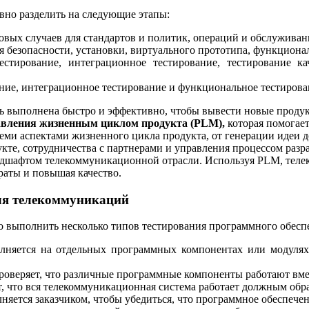
но разделить на следующие этапы:
товых случаев для стандартов и политик, операций и обслуживан
ля безопасности, установки, виртуального прототипа, функцион
стирование, интеграционное тестирование, тестирование ка
ние, интеграционное тестирование и функциональное тестирова
ь выполнена быстро и эффективно, чтобы вывести новые продук
авления жизненным циклом продукта (PLM),
которая помогает
еми аспектами жизненного цикла продукта, от генерации идеи д
укте, сотрудничества с партнерами и управления процессом ра
ндшафтом телекоммуникационной отрасли. Используя PLM, тел
раты и повышая качество.
ля телекоммуникаций
выполнить несколько типов тестирования программного обеспеч
лняется на отдельных программных компонентах или модулях
роверяет, что различные программные компоненты работают вмес
т, что вся телекоммуникационная система работает должным обр
няется заказчиком, чтобы убедиться, что программное обеспечен