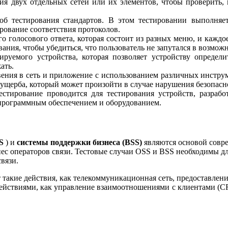
ия двух отдельных сетей или их элементов, чтобы проверить,
б тестирования стандартов. В этом тестировании выполняет
рование соответствия протоколов.
о голосового ответа, которая состоит из разных меню, и кажд
вания, чтобы убедиться, что пользователь не запутался в возмож
ируемого устройства, которая позволяет устройству определ
ать.
ения в сеть и приложение с использованием различных инструм
 ущерба, который может произойти в случае нарушения безопасн
естирование проводится для тестирования устройств, разрабо
 программным обеспечением и оборудованием.
S
) и
системы поддержки бизнеса (BSS)
являются основой совр
с операторов связи. Тестовые случаи OSS и BSS необходимы д
вязи.
такие действия, как телекоммуникационная сеть, предоставление
ействиями, как управление взаимоотношениями с клиентами (CRM