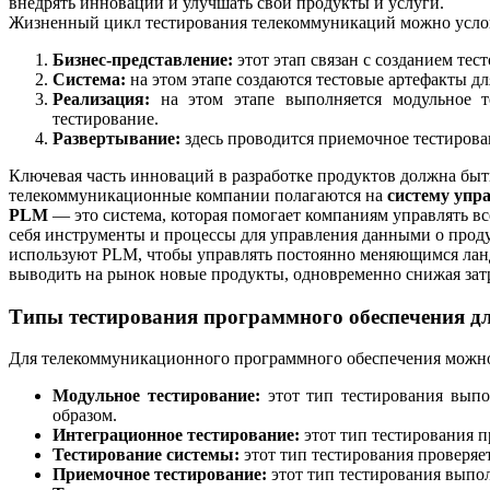
внедрять инновации и улучшать свои продукты и услуги.
Жизненный цикл тестирования телекоммуникаций можно услов
Бизнес-представление:
этот этап связан с созданием тес
Система:
на этом этапе создаются тестовые артефакты д
Реализация:
на этом этапе выполняется модульное те
тестирование.
Развертывание:
здесь проводится приемочное тестирова
Ключевая часть инноваций в разработке продуктов должна быт
телекоммуникационные компании полагаются на
систему упр
PLM
— это система, которая помогает компаниям управлять вс
себя инструменты и процессы для управления данными о прод
используют PLM, чтобы управлять постоянно меняющимся ла
выводить на рынок новые продукты, одновременно снижая зат
Типы тестирования программного обеспечения д
Для телекоммуникационного программного обеспечения можно 
Модульное тестирование:
этот тип тестирования выпо
образом.
Интеграционное тестирование:
этот тип тестирования п
Тестирование системы:
этот тип тестирования проверяе
Приемочное тестирование:
этот тип тестирования выпол