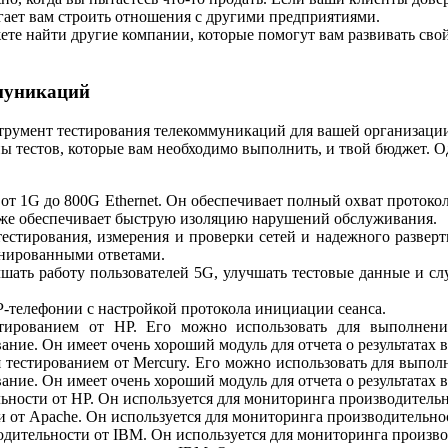
гает вам строить отношения с другими предприятиями.
жете найти другие компании, которые помогут вам развивать сво
муникаций
струмент тестирования телекоммуникаций для вашей организации 
 тестов, которые вам необходимо выполнить, и твой бюджет. 
от 1G до 800G Ethernet. Он обеспечивает полный охват протоко
кже обеспечивает быструю изоляцию нарушений обслуживания.
тестирования, измерения и проверки сетей и надежного развер
инированными ответами.
чшать работу пользователей 5G, улучшать тестовые данные и с
IP-телефонии с настройкой протокола инициации сеанса.
тированием от HP. Его можно использовать для выполнения
ание. Он имеет очень хороший модуль для отчета о результатах
 тестированием от Mercury. Его можно использовать для выпол
ание. Он имеет очень хороший модуль для отчета о результатах
ьности от HP. Он используется для мониторинга производитель
 от Apache. Он используется для мониторинга производительно
одительности от IBM. Он используется для мониторинга произв