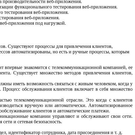
а производительности веб-приложения.
атизации функционального тестирования веб-приложения.
о тестирования веб-приложения.
естирования веб-приложения.
 веб-приложения под нагрузкой.
ов. Существуют процессы для привлечения клиентов,
ессов автоматизированы, но есть и ручные процессы, которым
нт впервые знакомится с телекоммуникационной компанией, ее
иента. Существует множество методов привлечения клиентов,
жны иметь возможность связаться с живым человеком, когда у
 Процесс обслуживания клиентов включает в себя множество
астью телекоммуникационной отрасли. Это когда с клиентов
роизводиться вручную или автоматически. Автоматизированное
мообслуживание клиентов и автоматические платежи.
уникационные компании управляют и обслуживают свои сети.
сети и сетевая безопасность.
ел, идентификатор сотрудника, дата присоединения и т. д.