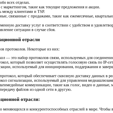
бо всех отделах.
е с маркетингом, такие как текущие предложения и акции.
ь между клиентами и TSP.
ные, связанные с продажами, такие как ежемесячные, квартальн
еменную доставку услуг в соответствии с удобством и удовлетво
авление ситуации в случае сбоя.
ационной отрасли
ов протоколов. Некоторые из них:
ол — это набор протоколов связи, используемых для соединения
кол, который позволяет осуществлять голосовую связь по IP-сет
ации, используемый для инициирования, поддержания и заверше
ротокол, который обеспечивает сквозную доставку данных в реа
ол сигнализации, используемый для управления медиашлюзами 
льтимедийные коммуникации, такие как голос, видео и данные, м
 передачу файлов из одной сети в другую.
ационной отрасли:
ро меняющихся и конкурентоспособных отраслей в мире. Чтобы в