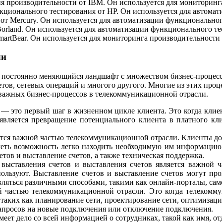
я производительности от IBM. Он используется для мониторинг
ункционального тестирования от HP. Он используется для автом
т Mercury. Он используется для автоматизации функциональног
orland. Он используется для автоматизации функционального т
martBear. Он используется для мониторинга производительности
ли
 постоянно меняющийся ландшафт с множеством бизнес-процесс
тов, сетевых операций и многого другого. Многие из этих проц
 важных бизнес-процессов в телекоммуникационной отрасли.
— это первый шаг в жизненном цикле клиента. Это когда клие
является превращение потенциального клиента в платного кл
ся важной частью телекоммуникационной отрасли. Клиенты дол
еть возможность легко находить необходимую им информацию.
етов и выставление счетов, а также техническая поддержка.
выставления счетов и выставления счетов является важной ч
спользуют. Выставление счетов и выставление счетов могут п
вляться различными способами, такими как онлайн-порталы, са
 частью телекоммуникационной отрасли. Это когда телекомм
аких как планирование сети, проектирование сети, оптимизация 
запросов на новые подключения или отключение подключения.
ет дело со всей информацией о сотрудниках, такой как имя, отд