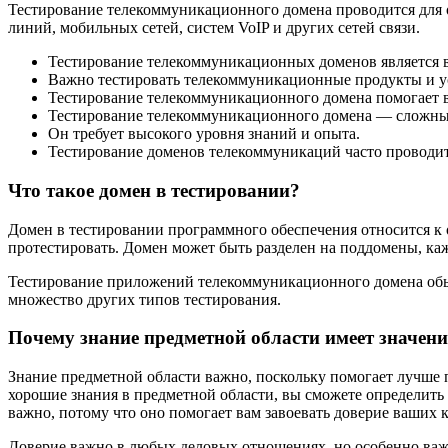
Тестирование телекоммуникационного домена проводится для
линий, мобильных сетей, систем VoIP и других сетей связи.
Тестирование телекоммуникационных доменов является в
Важно тестировать телекоммуникационные продукты и усл
Тестирование телекоммуникационного домена помогает в
Тестирование телекоммуникационного домена — сложный
Он требует высокого уровня знаний и опыта.
Тестирование доменов телекоммуникаций часто проводи
Что такое домен в тестировании?
Домен в тестировании программного обеспечения относится к
протестировать. Домен может быть разделен на поддомены, ка
Тестирование приложений телекоммуникационного домена обычн
множество других типов тестирования.
Почему знание предметной области имеет значени
Знание предметной области важно, поскольку помогает лучше п
хорошие знания в предметной области, вы сможете определить
важно, потому что оно помогает вам завоевать доверие ваших 
Доверие важно в любых деловых отношениях, но особенно важно