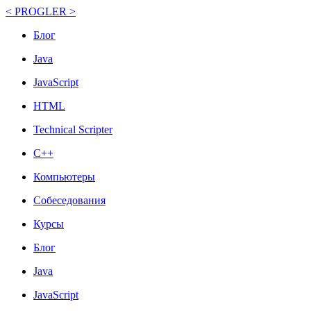
< PROGLER >
Блог
Java
JavaScript
HTML
Technical Scripter
C++
Компьютеры
Собеседования
Курсы
Блог
Java
JavaScript