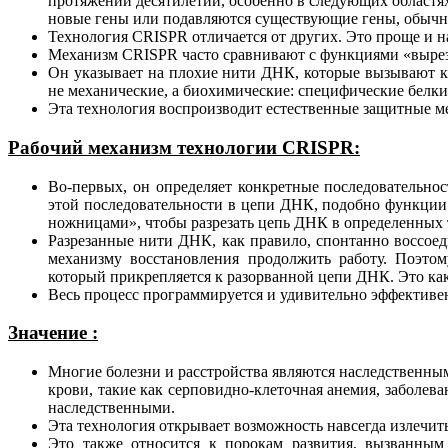
протяжении десятилетий, особенно в следующих областя
новые гены или подавляются существующие гены, обычн
Технология CRISPR отличается от других. Это проще и н
Механизм CRISPR часто сравнивают с функциями «вырез
Он указывает на плохие нити ДНК, которые вызывают ка
не механические, а биохимические: специфические белк
Эта технология воспроизводит естественные защитные м
Рабочий механизм технологии CRISPR:
Во-первых, он определяет конкретные последовательно
этой последовательности в цепи ДНК, подобно функции 
ножницами», чтобы разрезать цепь ДНК в определенных т
Разрезанные нити ДНК, как правило, спонтанно воссоед
механизму восстановления продолжить работу. Поэтом
который прикрепляется к разорванной цепи ДНК. Это ка
Весь процесс программируется и удивительно эффективе
Значение :
Многие болезни и расстройства являются наследственны
крови, такие как серповидно-клеточная анемия, заболева
наследственными.
Эта технология открывает возможность навсегда излечить
Это также относится к порокам развития, вызванным