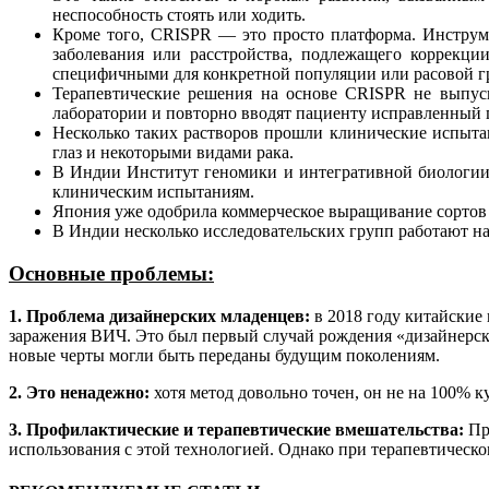
неспособность стоять или ходить.
Кроме того, CRISPR — это просто платформа. Инструмен
заболевания или расстройства, подлежащего коррекци
специфичными для конкретной популяции или расовой г
Терапевтические решения на основе CRISPR не выпуск
лаборатории и повторно вводят пациенту исправленный 
Несколько таких растворов прошли клинические испытан
глаз и некоторыми видами рака.
В Индии Институт геномики и интегративной биологии 
клиническим испытаниям.
Япония уже одобрила коммерческое выращивание сортов
В Индии несколько исследовательских групп работают на
Основные проблемы:
1. Проблема дизайнерских младенцев:
в 2018 году китайские
заражения ВИЧ. Это был первый случай рождения «дизайнерско
новые черты могли быть переданы будущим поколениям.
2. Это ненадежно:
хотя метод довольно точен, он не на 100% к
3. Профилактические и терапевтические вмешательства:
Про
использования с этой технологией. Однако при терапевтическо