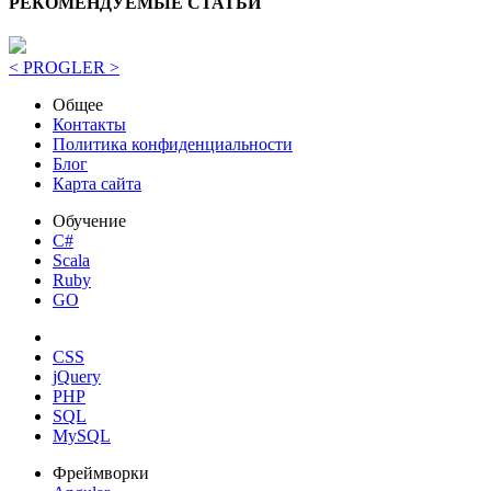
РЕКОМЕНДУЕМЫЕ СТАТЬИ
< PROGLER >
Общее
Контакты
Политика конфиденциальности
Блог
Карта сайта
Обучение
C#
Scala
Ruby
GO
CSS
jQuery
PHP
SQL
MySQL
Фреймворки