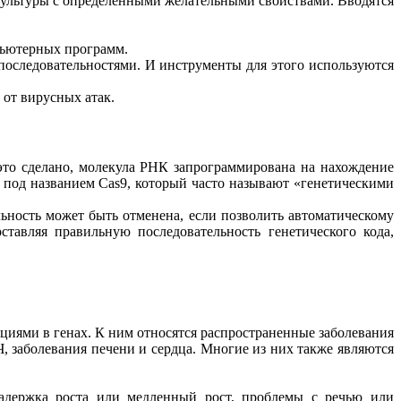
культуры с определенными желательными свойствами. Вводятся
пьютерных программ.
последовательностями. И инструменты для этого используются
от вирусных атак.
 это сделано, молекула РНК запрограммирована на нахождение
 под названием Cas9, который часто называют «генетическими
ьность может быть отменена, если позволить автоматическому
тавляя правильную последовательность генетического кода,
циями в генах. К ним относятся распространенные заболевания
Ч, заболевания печени и сердца. Многие из них также являются
задержка роста или медленный рост, проблемы с речью или