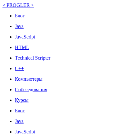
< PROGLER >
Блог
Java
JavaScript
HTML
Technical Scripter
C++
Компьютеры
Собеседования
Курсы
Блог
Java
JavaScript