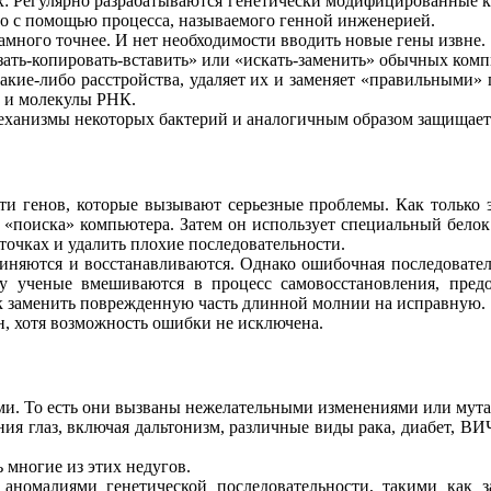
х: Регулярно разрабатываются генетически модифицированные 
о с помощью процесса, называемого генной инженерией.
амного точнее. И нет необходимости вводить новые гены извне.
ать-копировать-вставить» или «искать-заменить» обычных ком
кие-либо расстройства, удаляет их и заменяет «правильными» 
и и молекулы РНК.
еханизмы некоторых бактерий и аналогичным образом защищает 
сти генов, которые вызывают серьезные проблемы. Как только
«поиска» компьютера. Затем он использует специальный белок
очках и удалить плохие последовательности.
иняются и восстанавливаются. Однако ошибочная последовател
у ученые вмешиваются в процесс самовосстановления, предос
к заменить поврежденную часть длинной молнии на исправную.
н, хотя возможность ошибки не исключена.
ми. То есть они вызваны нежелательными изменениями или мута
ния глаз, включая дальтонизм, различные виды рака, диабет, ВИ
 многие из этих недугов.
 аномалиями генетической последовательности, такими как 