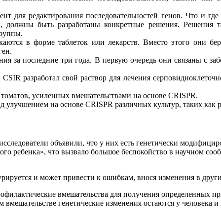
т для редактирования последовательностей генов. Что и где р
и, должны быть разработаны конкретные решения. Решения т
руппы.
аются в форме таблеток или лекарств. Вместо этого они бер
ген.
ия за последние три года. В первую очередь они связаны с за
CSIR разработал свой раствор для лечения серповидноклеточн
 томатов, усиленных вмешательствами на основе CRISPR.
д улучшением на основе CRISPR различных культур, таких как р
 исследователи объявили, что у них есть генетически модифиц
го ребенка», что вызвало большое беспокойство в научном соо
урируется и может привести к ошибкам, внося изменения в друг
филактические вмешательства для получения определенных при
м вмешательстве генетические изменения остаются у человека и 