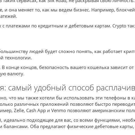
 таких сервисах, как Silk Road, не раскрывая свою личность.
, и она меняет то, как мы ведем бизнес. Например, блокче
латежей.
с платежами по кредитным и дебетовым картам. Crypto так
льшинству людей будет сложно понять, как работает крипт
й технологии.
В конце концов, безопасность вашего кошелька зависит от 
ую валюту.
: самый удобный способ расплачива
чно, что мы также хотели бы использовать эти телефоны в к
колько различных приложений позволяют быстро переводит
мер, Zelle, Cash App и Venmo позволяют американским поль
 идеально подходящее для вас, со всеми функциями, необ
и балансами. Оба предлагают физические дебетовые карты,