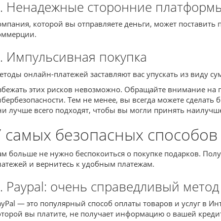
. Ненадежные сторонние платформ
омпания, которой вы отправляете деньги, может поставить
оммерции.
. Импульсивная покупка
етоды онлайн-платежей заставляют вас упускать из виду с
збежать этих рисков невозможно. Обращайте внимание на п
ибербезопасности. Тем не менее, вы всегда можете сделать 
ни лучше всего подходят, чтобы вы могли принять наилучше
7 самых безопасных способов
ам больше не нужно беспокоиться о покупке подарков. Получи
латежей и вернитесь к удобным платежам.
. Paypal: очень справедливый метод
ayPal — это популярный способ оплаты товаров и услуг в Ин
оторой вы платите, не получает информацию о вашей кредитн