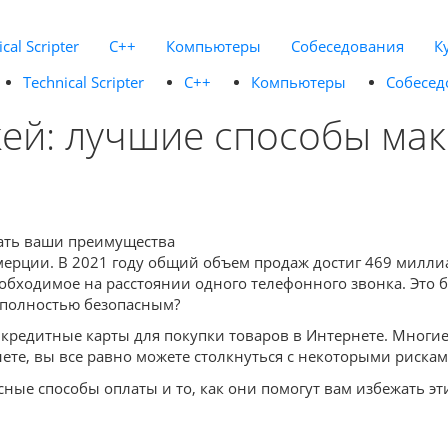
cal Scripter
C++
Компьютеры
Собеседования
К
Technical Scripter
C++
Компьютеры
Собесед
ей: лучшие способы ма
рции. В 2021 году общий объем продаж достиг 469 миллиар
обходимое на расстоянии одного телефонного звонка. Это б
 полностью безопасным?
редитные карты для покупки товаров в Интернете. Многие са
нете, вы все равно можете столкнуться с некоторыми риск
сные способы оплаты и то, как они помогут вам избежать эт