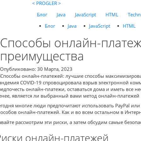
< PROGLER >
Блог
Java
JavaScript
HTML
Techni
Блог
Java
JavaScript
HTML
Способы онлайн-платеж
преимущества
Опубликовано: 30 Марта, 2023
андемия COVID-19 спровоцировала взрыв электронной комме
редпочесть онлайн-платежи, оставаться дома и иметь все не
енее, является ли выбранный вами метод онлайн-платежей
егодня многие люди предпочитают использовать PayPal или к
пособов онлайн-платежей. Как и во всем остальном в Интер
авайте рассмотрим эти риски, а затем обсудим самые безопа
Риски онлайн-платежей