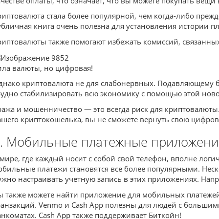
ачестве оплаты, что означает, что вы можете покупать вещи в
риптовалюта стала более популярной, чем когда-либо прежде
убличная книга очень полезна для установления истории п
риптовалюты также помогают избежать комиссий, связанных 
ила валюты, но цифровая!
днако криптовалюта не для слабонервных. Подавляющему бо
рудно стабилизировать всю экономику с помощью этой ново
ража и мошенничество — это всегда риск для криптовалюты. 
ашего криптокошелька, вы не сможете вернуть свою цифров
. Мобильные платежные приложения
 мире, где каждый носит с собой свой телефон, вполне логи
обильные платежи становятся все более популярными. Нес
ужно настраивать учетную запись в этих приложениях. Напри
ы также можете найти приложение для мобильных платежей,
ранзакций. Venmo и Cash App полезны для людей с большим
анкоматах. Cash App также поддерживает Биткойн!