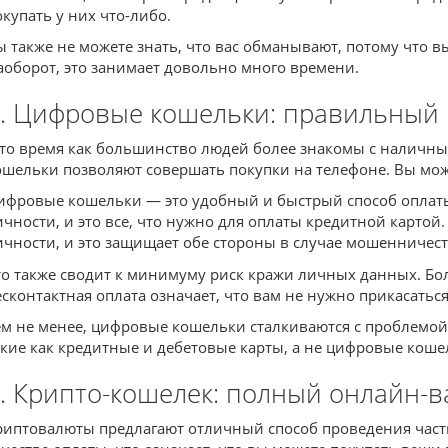
окупать у них что-либо.
ы также не можете знать, что вас обманывают, потому что в
аоборот, это занимает довольно много времени.
. Цифровые кошельки: правильный
 то время как большинство людей более знакомы с наличн
ошельки позволяют совершать покупки на телефоне. Вы может
ифровые кошельки — это удобный и быстрый способ оплаты.
ичности, и это все, что нужно для оплаты кредитной картой
ичности, и это защищает обе стороны в случае мошенничест
то также сводит к минимуму риск кражи личных данных. Бо
есконтактная оплата означает, что вам не нужно прикасатьс
ем не менее, цифровые кошельки сталкиваются с проблемой
акие как кредитные и дебетовые карты, а не цифровые коше
. Крипто-кошелек: полный онлайн-
риптовалюты предлагают отличный способ проведения част