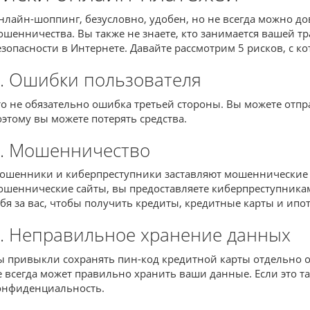
нлайн-шоппинг, безусловно, удобен, но не всегда можно дов
ошенничества. Вы также не знаете, кто занимается вашей т
езопасности в Интернете. Давайте рассмотрим 5 рисков, с 
. Ошибки пользователя
то не обязательно ошибка третьей стороны. Вы можете отпра
оэтому вы можете потерять средства.
. Мошенничество
ошенники и киберпреступники заставляют мошеннические 
ошеннические сайты, вы предоставляете киберпреступникам
ебя за вас, чтобы получить кредиты, кредитные карты и ипо
. Неправильное хранение данных
ы привыкли сохранять пин-код кредитной карты отдельно от 
е всегда может правильно хранить ваши данные. Если это т
онфиденциальность.