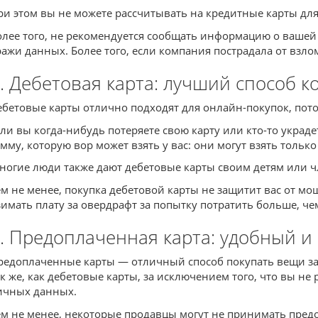
ри этом вы не можете рассчитывать на кредитные карты дл
олее того, не рекомендуется сообщать информацию о вашей 
ражи данных. Более того, если компания пострадала от взло
. Дебетовая карта: лучший способ 
ебетовые карты отлично подходят для онлайн-покупок, пото
сли вы когда-нибудь потеряете свою карту или кто-то украд
умму, которую вор может взять у вас: они могут взять только 
ногие люди также дают дебетовые карты своим детям или ч
ем не менее, покупка дебетовой карты не защитит вас от мо
зимать плату за овердрафт за попытку потратить больше, чем 
. Предоплаченная карта: удобный 
редоплаченные карты — отличный способ покупать вещи за 
ак же, как дебетовые карты, за исключением того, что вы н
ичных данных.
ем не менее, некоторые продавцы могут не принимать предо