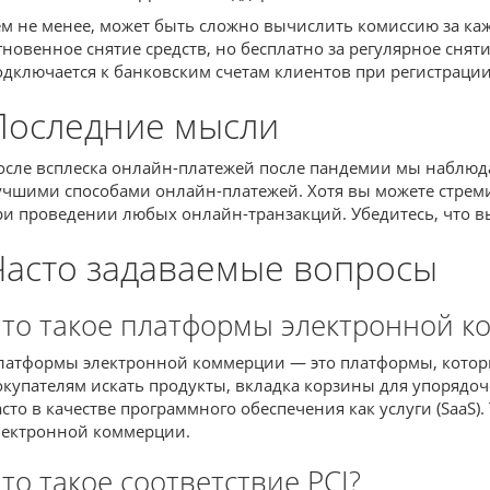
ем не менее, может быть сложно вычислить комиссию за ка
гновенное снятие средств, но бесплатно за регулярное снятие
одключается к банковским счетам клиентов при регистрации
Последние мысли
осле всплеска онлайн-платежей после пандемии мы наблюда
учшими способами онлайн-платежей. Хотя вы можете стреми
ри проведении любых онлайн-транзакций. Убедитесь, что в
Часто задаваемые вопросы
то такое платформы электронной к
латформы электронной коммерции — это платформы, которые
окупателям искать продукты, вкладка корзины для упорядо
асто в качестве программного обеспечения как услуги (SaaS
лектронной коммерции.
то такое соответствие PCI?