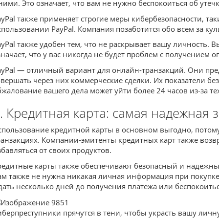
 ними. Это означает, что вам не нужно беспокоиться об уте
ayPal также применяет строгие меры кибербезопасности, т
спользовании PayPal. Компания позаботится обо всем за кул
ayPal также удобен тем, что не раскрывает вашу личность. 
значает, что у вас никогда не будет проблем с получением о
ayPal — отличный вариант для онлайн-транзакций. Они пр
овершать через них коммерческие сделки. Их показатели без
бжалование вашего дела может уйти более 24 часов из-за те
. Кредитная карта: самая надежная
спользование кредитной карты в основном выгодно, потом
ранзакциях. Компании-эмитенты кредитных карт также возв
збавляться от своих продуктов.
редитные карты также обеспечивают безопасный и надежный 
ам также не нужна никакая личная информация при покупке 
дать несколько дней до получения платежа или беспокоитьс
иберпреступники прячутся в тени, чтобы украсть вашу лич