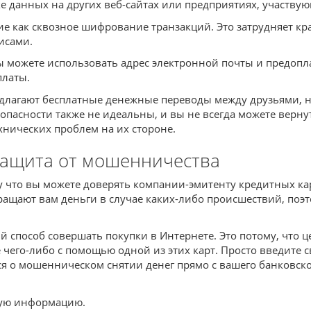
чке данных на других веб-сайтах или предприятиях, участву
акие как сквозное шифрование транзакций. Это затрудняе
исами.
Вы можете использовать адрес электронной почты и предопл
платы.
едлагают бесплатные денежные переводы между друзьями, 
опасности также не идеальны, и вы не всегда можете вернут
хнических проблем на их стороне.
 защита от мошенничества
у что вы можете доверять компании-эмитенту кредитных к
ращают вам деньги в случае каких-либо происшествий, поэ
способ совершать покупки в Интернете. Это потому, что ц
чего-либо с помощью одной из этих карт. Просто введите с
я о мошенническом снятии денег прямо с вашего банковског
ную информацию.