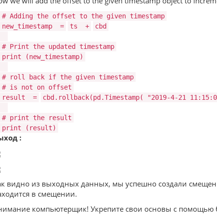
w we will add the offset to the given timestamp object to incremen
# Adding the offset to the given timestamp
new_timestamp
=
ts
+
cbd
# Print the updated timestamp
print
(new_timestamp)
# roll back if the given timestamp
# is not on offset
result
=
cbd.rollback(pd.Timestamp(
"2019-4-21 11:15:0
# print the result
print
(result)
ыход :
ак видно из выходных данных, мы успешно создали смещение
аходится в смещении.
нимание компьютерщик! Укрепите свои основы с помощью б