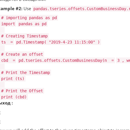
xample #2:
Use
pandas.tseries.offsets.CustomBusinessDay.
# importing pandas as pd
import
pandas as pd
# Creating Timestamp
ts
=
pd.Timestamp(
"2019-4-23 11:15:00"
)
# Create an offset
cbd
=
pd.tseries.offsets.CustomBusinessDay(n
=
3
, w
# Print the Timestamp
print
(ts)
# Print the Offset
print
(cbd)
ыход :