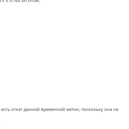
 it is not on offset.
есть откат данной временной метки, поскольку она не
.