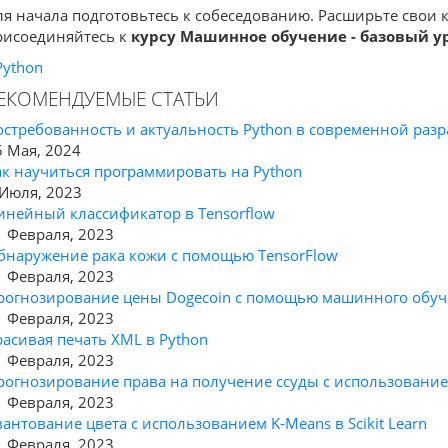
ля начала подготовьтесь к собеседованию. Расширьте свои 
рисоединяйтесь к
курсу Машинное обучение - базовый у
Python
ЕКОМЕНДУЕМЫЕ СТАТЬИ
остребованность и актуальность Python в современной разр
5 Мая, 2024
ак научиться программировать на Python
 Июля, 2023
инейный классификатор в Tensorflow
1 Февраля, 2023
бнаружение рака кожи с помощью TensorFlow
1 Февраля, 2023
рогнозирование цены Dogecoin с помощью машинного обу
1 Февраля, 2023
расивая печать XML в Python
1 Февраля, 2023
рогнозирование права на получение ссуды с использовани
1 Февраля, 2023
вантование цвета с использованием K-Means в Scikit Learn
1 Февраля, 2023