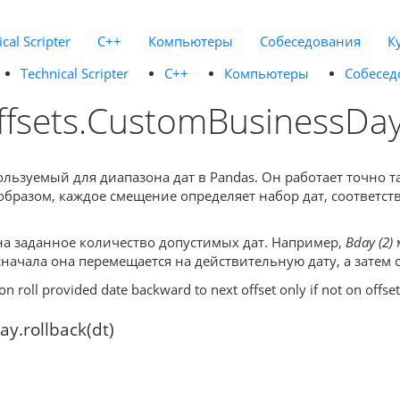
cal Scripter
C++
Компьютеры
Собеседования
К
Technical Scripter
C++
Компьютеры
Собесед
ffsets.CustomBusinessDay
зуемый для диапазона дат в Pandas. Он работает точно так 
образом, каждое смещение определяет набор дат, соответств
 на заданное количество допустимых дат. Например,
Bday (2)
сначала она перемещается на действительную дату, а затем 
on roll provided date backward to next offset only if not on offset
y.rollback(dt)