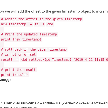
w we will add the offset to the given timestamp object to incremen
# Adding the offset to the given timestamp
new_timestamp
=
ts
+
cbd
# Print the updated timestamp
print
(new_timestamp)
# roll back if the given timestamp
# is not on offset
result
=
cbd.rollback(pd.Timestamp(
"2019-4-21 11:15:0
# print the result
print
(result)
ыход :
ак видно из выходных данных, мы успешно создали смещение
аходится в смещении.