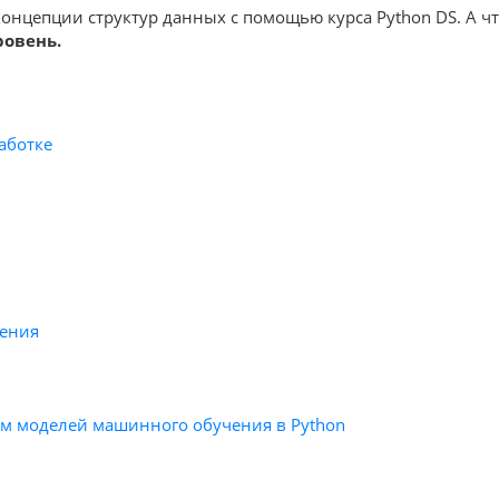
концепции структур данных с помощью курса Python DS. А 
ровень.
аботке
чения
ем моделей машинного обучения в Python