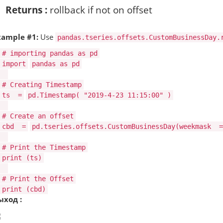
Returns :
rollback if not on offset
xample #1:
Use
pandas.tseries.offsets.CustomBusinessDay.
# importing pandas as pd
import
pandas as pd
# Creating Timestamp
ts
=
pd.Timestamp(
"2019-4-23 11:15:00"
)
# Create an offset
cbd
=
pd.tseries.offsets.CustomBusinessDay(weekmask
=
# Print the Timestamp
print
(ts)
# Print the Offset
print
(cbd)
ыход :