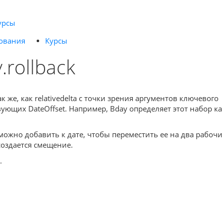
урсы
ования
Курсы
.rollback
же, как relativedelta с точки зрения аргументов ключевого
ующих DateOffset. Например, Bday определяет этот набор к
можно добавить к дате, чтобы переместить ее на два рабоч
создается смещение.
.