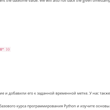
t the datetime value. We will also roll back the given timestamp if
0"
))
 и добавили его к заданной временной метке. У нас также 
азового курса программирования Python и изучите основы