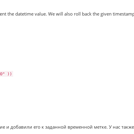
t the datetime value. We will also roll back the given timestamp if
0"
))
 и добавили его к заданной временной метке. У нас также 