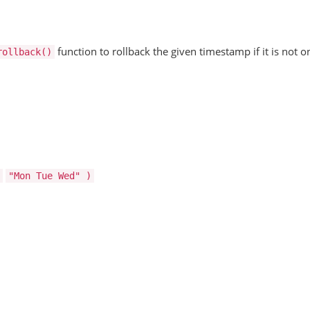
function to rollback the given timestamp if it is not on
rollback()
"Mon Tue Wed"
)