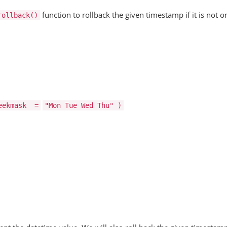
function to rollback the given timestamp if it is not on
rollback()
eekmask
=
"Mon Tue Wed Thu"
)