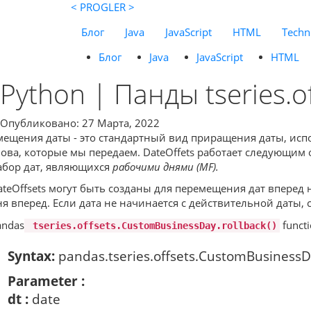
< PROGLER >
Блог
Java
JavaScript
HTML
Techni
Блог
Java
JavaScript
HTML
Python | Панды tseries.o
Опубликовано: 27 Марта, 2022
мещения даты - это стандартный вид приращения даты, исполь
лова, которые мы передаем. DateOffets работает следующим 
абор дат, являющихся
рабочими днями (MF).
ateOffsets могут быть созданы для перемещения дат вперед
ня вперед. Если дата не начинается с действительной даты, 
andas
functi
tseries.offsets.CustomBusinessDay.rollback()
Syntax:
pandas.tseries.offsets.CustomBusinessDa
Parameter :
dt :
date