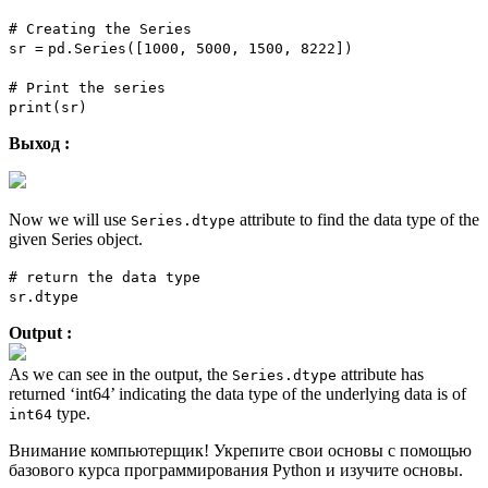
# Creating the Series
sr
=
pd.Series([
1000
,
5000
,
1500
,
8222
])
# Print the series
print
(sr)
Выход :
Now we will use
attribute to find the data type of the
Series.dtype
given Series object.
# return the data type
sr.dtype
Output :
As we can see in the output, the
attribute has
Series.dtype
returned ‘int64’ indicating the data type of the underlying data is of
type.
int64
Внимание компьютерщик! Укрепите свои основы с помощью
базового курса программирования Python и изучите основы.