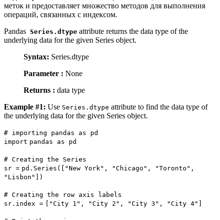
меток и предоставляет множество методов для выполнения
операций, связанных с индексом.
Pandas
attribute returns the data type of the
Series.dtype
underlying data for the given Series object.
Syntax:
Series.dtype
Parameter :
None
Returns :
data type
Example #1:
Use
attribute to find the data type of
Series.dtype
the underlying data for the given Series object.
# importing pandas as pd
import
pandas as pd
# Creating the Series
sr
=
pd.Series([
"New York"
,
"Chicago"
,
"Toronto"
,
"Lisbon"
])
# Creating the row axis labels
sr.index
=
[
"City 1"
,
"City 2"
,
"City 3"
,
"City 4"
]