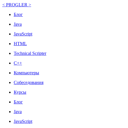
< PROGLER >
Блог
Java
JavaScript
HTML
Technical Scripter
C++
Компьютеры
Собеседования
Курсы
Блог
Java
JavaScript